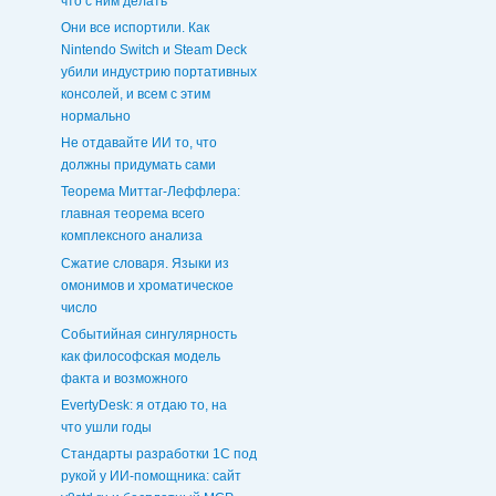
что с ним делать
Они все испортили. Как
Nintendo Switch и Steam Deck
убили индустрию портативных
консолей, и всем с этим
нормально
Не отдавайте ИИ то, что
должны придумать сами
Теорема Миттаг-Леффлера:
главная теорема всего
комплексного анализа
Сжатие словаря. Языки из
омонимов и хроматическое
число
Событийная сингулярность
как философская модель
факта и возможного
EvertyDesk: я отдаю то, на
что ушли годы
Стандарты разработки 1С под
рукой у ИИ-помощника: сайт