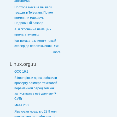
автономии
Полтора месяца мы вели
трафик в Telegram. Потом
поменяли маршрут.
Подробный разбор
AI и склонение немецких
прилагательных
Как показать клиенту новый
сервер до переключения DNS
more
Linux.org.ru
GCC 16.2
В freenginx и nginx добавили
проверку размера текстовой
переменной перед тем как
записывать в неё данные (+
CVE)
Mesa 26.2
Языковая модель с 28,9 млн
параметров заработала на