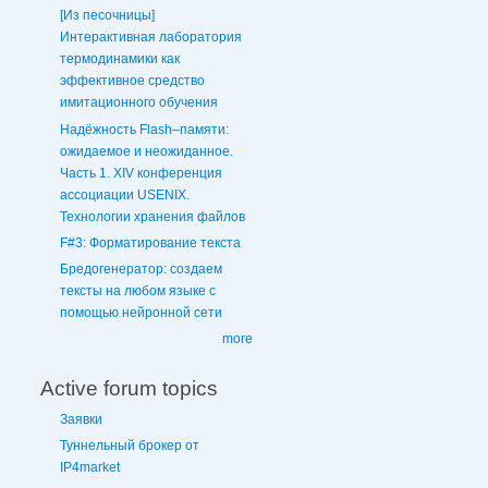
[Из песочницы]
Интерактивная лаборатория
термодинамики как
эффективное средство
имитационного обучения
Надёжность Flash–памяти:
ожидаемое и неожиданное.
Часть 1. XIV конференция
ассоциации USENIX.
Технологии хранения файлов
F#3: Форматирование текста
Бредогенератор: создаем
тексты на любом языке с
помощью нейронной сети
more
Active forum topics
Заявки
Туннельный брокер от
IP4market