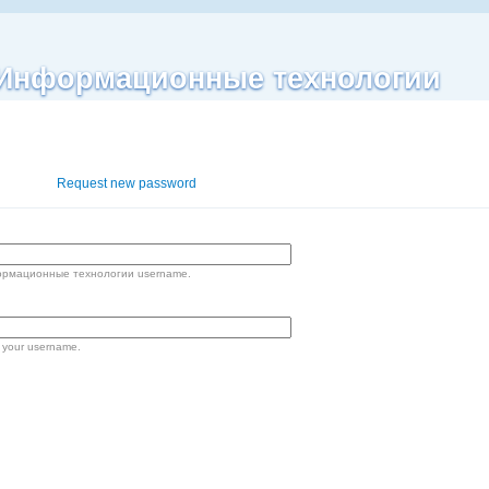
| Информационные технологии
og in
Request new password
формационные технологии username.
 your username.