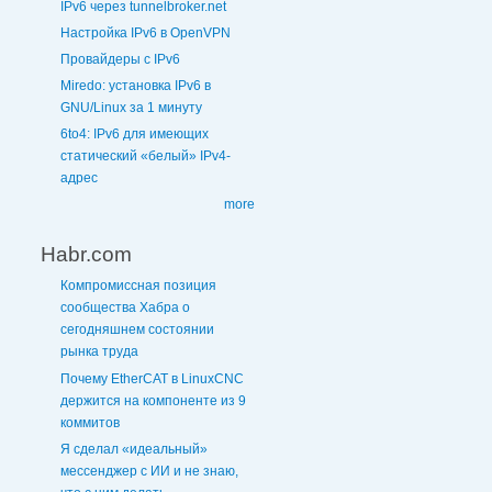
IPv6 через tunnelbroker.net
Настройка IPv6 в OpenVPN
Провайдеры с IPv6
Miredo: установка IPv6 в
GNU/Linux за 1 минуту
6to4: IPv6 для имеющих
статический «белый» IPv4-
адрес
more
Habr.com
Компромиссная позиция
сообщества Хабра о
сегодняшнем состоянии
рынка труда
Почему EtherCAT в LinuxCNC
держится на компоненте из 9
коммитов
Я сделал «идеальный»
мессенджер с ИИ и не знаю,