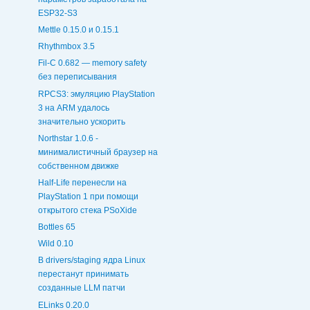
ESP32-S3
Mettle 0.15.0 и 0.15.1
Rhythmbox 3.5
Fil-C 0.682 — memory safety
без переписывания
RPCS3: эмуляцию PlayStation
3 на ARM удалось
значительно ускорить
Northstar 1.0.6 -
минималистичный браузер на
собственном движке
Half-Life перенесли на
PlayStation 1 при помощи
открытого стека PSoXide
Bottles 65
Wild 0.10
В drivers/staging ядра Linux
перестанут принимать
созданные LLM патчи
ELinks 0.20.0