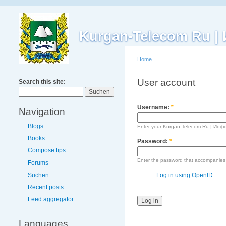
Kurgan-Telecom Ru 
Home
User account
Search this site:
L
Username:
*
Navigation
Blogs
Enter your Kurgan-Telecom Ru | Ин
Books
Password:
*
Compose tips
Enter the password that accompanies
Forums
Suchen
Log in using OpenID
Recent posts
Feed aggregator
Languages