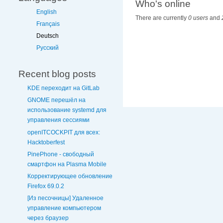
Who's online
English
There are currently
0 users
and
Français
Deutsch
Русский
Recent blog posts
KDE переходит на GitLab
GNOME перешёл на
использование systemd для
управления сессиями
openITCOCKPIT для всех:
Hacktoberfest
PinePhone - свободный
смартфон на Plasma Mobile
Корректирующее обновление
Firefox 69.0.2
[Из песочницы] Удаленное
управление компьютером
через браузер