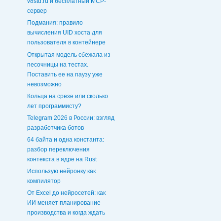
v8std.ru и бесплатный MCP-
сервер
Подмания: правило
вычисления UID хоста для
пользователя в контейнере
Открытая модель сбежала из
песочницы на тестах.
Поставить ее на паузу уже
невозможно
Кольца на срезе или сколько
лет программисту?
Telegram 2026 в России: взгляд
разработчика ботов
64 байта и одна константа:
разбор переключения
контекста в ядре на Rust
Использую нейронку как
компилятор
От Excel до нейросетей: как
ИИ меняет планирование
производства и когда ждать