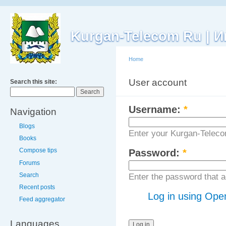
Kurgan-Telecom Ru |
Home
User account
Search this site:
Log 
Username:
*
Navigation
Blogs
Enter your Kurgan-Tele
Books
Compose tips
Password:
*
Forums
Search
Enter the password that
Recent posts
Log in using Ope
Feed aggregator
Languages