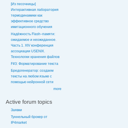
[Из песочницы]
Интерактивная лаборатория
термодинамики как
эффективное средство
имитационного обучения
Надёжность Flash–памяти:
ожидаемое и неожиданное.
Часть 1. XIV конференция
ассоциации USENIX.
Технологии хранения файлов
F#3: Форматирование текста
Бредогенератор: создаем
тексты на любом языке с
помощью нейронной сети
more
Active forum topics
Заявки
Туннельный брокер от
IP4market