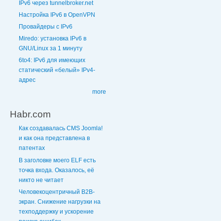
IPv6 через tunnelbroker.net
Настройка IPv6 в OpenVPN
Провайдеры с IPv6
Miredo: установка IPv6 в
GNU/Linux за 1 минуту
6to4: IPv6 для имеющих
статический «белый» IPv4-
адрес
more
Habr.com
Как создавалась CMS Joomla!
и как она представлена в
патентах
В заголовке моего ELF есть
точка входа. Оказалось, её
никто не читает
Человекоцентричный B2B-
экран. Снижение нагрузки на
техподдержку и ускорение