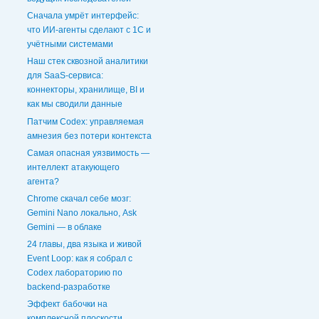
Сначала умрёт интерфейс:
что ИИ-агенты сделают с 1С и
учётными системами
Наш стек сквозной аналитики
для SaaS-сервиса:
коннекторы, хранилище, BI и
как мы сводили данные
Патчим Codex: управляемая
амнезия без потери контекста
Самая опасная уязвимость —
интеллект атакующего
агента?
Chrome скачал себе мозг:
Gemini Nano локально, Ask
Gemini — в облаке
24 главы, два языка и живой
Event Loop: как я собрал с
Codex лабораторию по
backend-разработке
Эффект бабочки на
комплексной плоскости