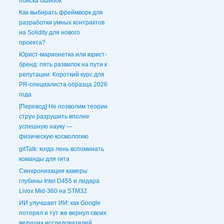
поиска ошибок
Как выбирать фреймворк для
разработки умных контрактов
на Solidity для нового
проекта?
Юрист-марионетка или юрист-
бренд: пять развилок на пути к
репутации. Короткий курс для
PR-специалиста образца 2026
года
[Перевод] Не позволим теории
струн разрушить вполне
успешную науку —
физическую космологию
gitTalk: когда лень вспоминать
команды для гита
Синхронизация камеры
глубины Intel D455 и лидара
Livox Mid-360 на STM32
ИИ улучшает ИИ: как Google
потерял и тут же вернул своих
ведущих исследователей