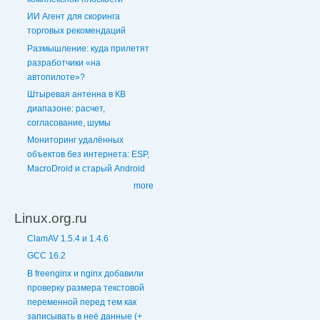
ИИ Агент для скоринга
торговых рекомендаций
Размышление: куда прилетят
разработчики «на
автопилоте»?
Штыревая антенна в КВ
диапазоне: расчет,
согласование, шумы
Мониторинг удалённых
объектов без интернета: ESP,
MacroDroid и старый Android
more
Linux.org.ru
ClamAV 1.5.4 и 1.4.6
GCC 16.2
В freenginx и nginx добавили
проверку размера текстовой
переменной перед тем как
записывать в неё данные (+