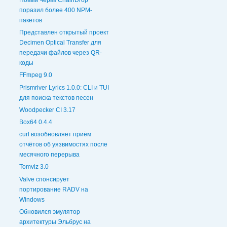
Новый червь ChainDrop
поразил более 400 NPM-
пакетов
Представлен открытый проект
Decimen Optical Transfer для
передачи файлов через QR-
коды
FFmpeg 9.0
Prismriver Lyrics 1.0.0: CLI и TUI
для поиска текстов песен
Woodpecker CI 3.17
Box64 0.4.4
curl возобновляет приём
отчётов об уязвимостях после
месячного перерыва
Tomviz 3.0
Valve спонсирует
портирование RADV на
Windows
Обновился эмулятор
архитектуры Эльбрус на