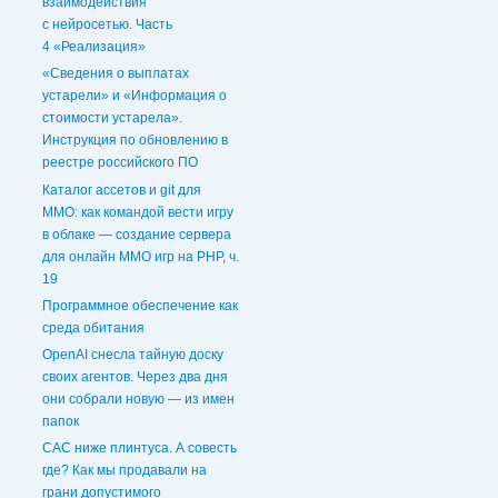
взаимодействия
с нейросетью. Часть
4 «Реализация»
«Сведения о выплатах
устарели» и «Информация о
стоимости устарела».
Инструкция по обновлению в
реестре российского ПО
Каталог ассетов и git для
MMO: как командой вести игру
в облаке — создание сервера
для онлайн ММО игр на PHP, ч.
19
Программное обеспечение как
среда обитания
OpenAI снесла тайную доску
своих агентов. Через два дня
они собрали новую — из имен
папок
CAC ниже плинтуса. А совесть
где? Как мы продавали на
грани допустимого