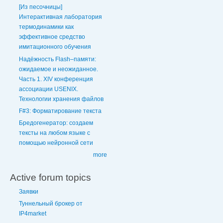
[Из песочницы]
Интерактивная лаборатория
термодинамики как
эффективное средство
имитационного обучения
Надёжность Flash–памяти:
ожидаемое и неожиданное.
Часть 1. XIV конференция
ассоциации USENIX.
Технологии хранения файлов
F#3: Форматирование текста
Бредогенератор: создаем
тексты на любом языке с
помощью нейронной сети
more
Active forum topics
Заявки
Туннельный брокер от
IP4market