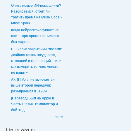
Опять новые ИИ-помощники?
Разбираемся, стоит ли
тратить время на Muse Code и
Muse Spark
Когда нейросеть слушает не
вас — про промпт-инъекцию
без жаргона
С широко закрытыми глазами:
двойная жизнь государств,
компаний и корпораций —или
как измерить то, чего «никто
не видит»
АКПП Voith не включается
выше второй передачи:
разбираемся в J1939
[Перевод] Swift на Apple II.
Часть 1: язык, компилятор и
байткод
more
Linux.org.ru