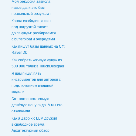
Моя рекурсия зависла
навсегда, и это был
правильный результат
Канал свободен, а пинг
под нагрузкой скачет
до секунды: разбираемся
с bufferbloat и очередями
Как пишут базы данных на C#:
RavenDb
Как собрать «живую луну» из
500 000 точек в TouchDesigner
Я вам пишу: пять
инструментов для авторов с
подключением внешней
модели
Бот показывал самую
дешёвую цену лида. А мы его
отключили
Как я Zabbix с LLM дружил
в свободное время.
Архитектурный обзор