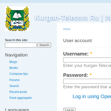
Kurgan-Telecom Ru |
Home
User account
Search this site:
Log 
Username:
*
Navigation
Blogs
Enter your Kurgan-Tele
Books
Compose tips
Password:
*
Forums
Search
Enter the password that
Recent posts
Log in using Ope
Feed aggregator
Languages