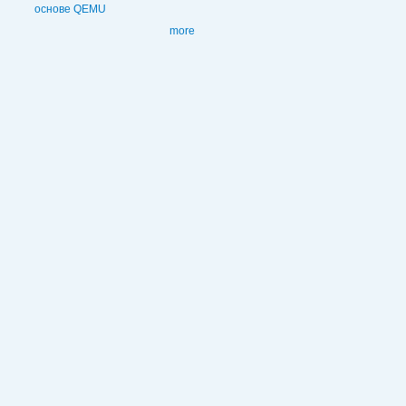
основе QEMU
more