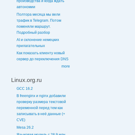
производства и когда ждать
автономии
Полтора месяца мы вели
трафик в Telegram. Потом
поменяли маршрут.
Подробный разбор
AI и склонение немецких
прилагательных
Как показать клиенту новый
сервер до переключения DNS
more
Linux.org.ru
GCC 16.2
В freenginx и nginx добавили
проверку размера текстовой
переменной перед тем как
записывать в неё данные (+
CVE)
Mesa 26.2
Языковая модель с 28,9 млн