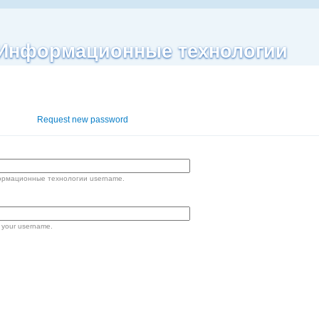
| Информационные технологии
og in
Request new password
формационные технологии username.
 your username.