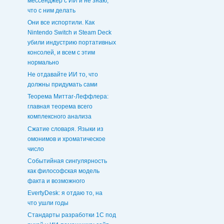
мессенджер с ИИ и не знаю,
что с ним делать
Они все испортили. Как
Nintendo Switch и Steam Deck
убили индустрию портативных
консолей, и всем с этим
нормально
Не отдавайте ИИ то, что
должны придумать сами
Теорема Миттаг-Леффлера:
главная теорема всего
комплексного анализа
Сжатие словаря. Языки из
омонимов и хроматическое
число
Событийная сингулярность
как философская модель
факта и возможного
EvertyDesk: я отдаю то, на
что ушли годы
Стандарты разработки 1С под