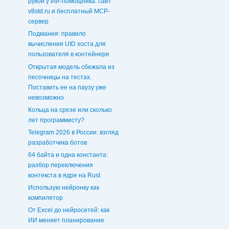
рукой у ИИ-помощника: сайт
v8std.ru и бесплатный MCP-
сервер
Подмания: правило
вычисления UID хоста для
пользователя в контейнере
Открытая модель сбежала из
песочницы на тестах.
Поставить ее на паузу уже
невозможно
Кольца на срезе или сколько
лет программисту?
Telegram 2026 в России: взгляд
разработчика ботов
64 байта и одна константа:
разбор переключения
контекста в ядре на Rust
Использую нейронку как
компилятор
От Excel до нейросетей: как
ИИ меняет планирование