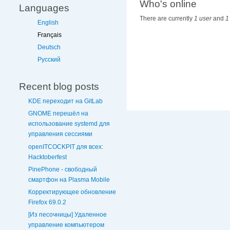
Who's online
Languages
There are currently
1 user
and
1
English
Français
Deutsch
Русский
Recent blog posts
KDE переходит на GitLab
GNOME перешёл на
использование systemd для
управления сессиями
openITCOCKPIT для всех:
Hacktoberfest
PinePhone - свободный
смартфон на Plasma Mobile
Корректирующее обновление
Firefox 69.0.2
[Из песочницы] Удаленное
управление компьютером