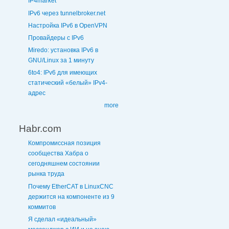
IP4market
IPv6 через tunnelbroker.net
Настройка IPv6 в OpenVPN
Провайдеры с IPv6
Miredo: установка IPv6 в
GNU/Linux за 1 минуту
6to4: IPv6 для имеющих
статический «белый» IPv4-
адрес
more
Habr.com
Компромиссная позиция
сообщества Хабра о
сегодняшнем состоянии
рынка труда
Почему EtherCAT в LinuxCNC
держится на компоненте из 9
коммитов
Я сделал «идеальный»