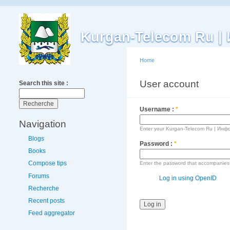
Kurgan-Telecom Ru 
Home
User account
Search this site :
L
Username :
*
Navigation
Enter your Kurgan-Telecom Ru | Ин
Blogs
Password :
*
Books
Compose tips
Enter the password that accompanies
Forums
Log in using OpenID
Recherche
Recent posts
Feed aggregator