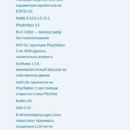
параметров заработала на
ESP32-S3
Mettle 0.15.0 и 0.15.1
Rhythmbox 3.5
Fil-C 0.682 — memory safety
без переписывания
RPCS3: эмуляцию PlayStation
3 на ARM удалось
значительно ускорить
Northstar 1.0.6 -
минималистичный браузер на
собственном движке
Half-Life перенесли на
PlayStation 1 при помощи
открытого стека PSoXide
Bottles 65
Wild 0.10
В drivers/staging ядра Linux
перестанут принимать
созданные LLM патчи