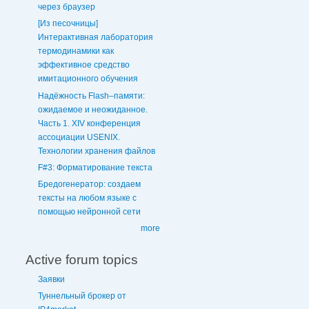
через браузер
[Из песочницы]
Интерактивная лаборатория
термодинамики как
эффективное средство
имитационного обучения
Надёжность Flash–памяти:
ожидаемое и неожиданное.
Часть 1. XIV конференция
ассоциации USENIX.
Технологии хранения файлов
F#3: Форматирование текста
Бредогенератор: создаем
тексты на любом языке с
помощью нейронной сети
more
Active forum topics
Заявки
Туннельный брокер от