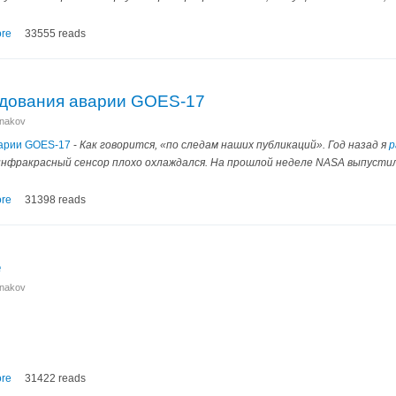
re
33555 reads
едования аварии GOES-17
anakov
варии GOES-17
-
Как говорится, «по следам наших публикаций». Год назад я
р
нфракрасный сенсор плохо охлаждался. На прошлой неделе NASA выпусти
re
31398 reads
e
anakov
re
31422 reads