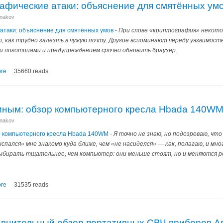
рафические атаки: объяснение для смятённых ум
anakov
 атаки: объяснение для смятённых умов
-
При слове «криптография» некотор
, как трудно залезть в чужую почту. Другие вспоминают череду уязвимос
и логотипами и предупреждением срочно обновить браузер.
re
35660 reads
иным: обзор компьютерного кресла Hbada 140W
anakov
р компьютерного кресла Hbada 140WM
-
Я точно не знаю, но подозреваю, что
спался» мне знакомо куда ближе, чем «не насиделся» — как, полагаю, и мног
бирать тщательнее, чем компьютер: они меньше стоят, но и меняются ре
re
31535 reads
внительный обзор портативных СВЧ приборов Arin