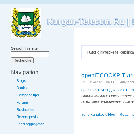
Kurgan-Telecom Ru 
Search this site :
IT блог о интернете, серви
Navigation
openITCOCKPIT для 
Blogs
Fri, 10/04/2019 - 06:41 — Yuriy Ka
Books
openITCOCKPIT для всех: Hackt
Compose tips
Отпразднуйте Hacktoberfest,
возможное количество языков
Forums
Recherche
Yuriy Kanakov's blog
Read mo
Recent posts
Feed aggregator