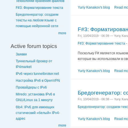
Технологии хранения файлов
Yuriy Kanakov's blog
Read mo
F#3: Форматирование текста
Бредогенератор: создаем
тексты на любом языке с
помощью нейронной сети
F#3: Форматирован
more
Fri, 10/04/2019 - 06:39 — Yuriy Ka
F#3: Форматирование текста
-
Active forum topics
Поскольку F# является языком 
Заявки
которые вы использовали в св
Туннельный брокер от
IP4market
Yuriy Kanakov's blog
Read mo
IPv6 через tunnelbroker.net
Настройка IPv6 в OpenVPN
Провайдеры с IPv6
Бредогенератор: с
Miredo: установка IPv6 в
Fri, 10/04/2019 - 06:38 — Yuriy Ka
GNU/Linux за 1 минуту
Бредогенератор: создаем тек
6to4: IPv6 для имеющих
статический «белый» IPv4-
адрес
Yuriy Kanakov's blog
Read mo
more