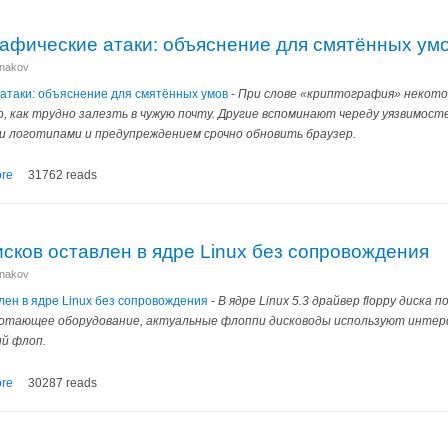
рафические атаки: объяснение для смятённых ум
anakov
 атаки: объяснение для смятённых умов
-
При слове «криптография» некотор
, как трудно залезть в чужую почту. Другие вспоминают череду уязвимос
и логотипами и предупреждением срочно обновить браузер.
re
31762 reads
сков оставлен в ядре Linux без сопровождения
anakov
лен в ядре Linux без сопровождения
-
В ядре Linux 5.3 драйвер floppy диска
отающее оборудование, актуальные флоппи дисководы используют интерф
й флоп.
re
30287 reads