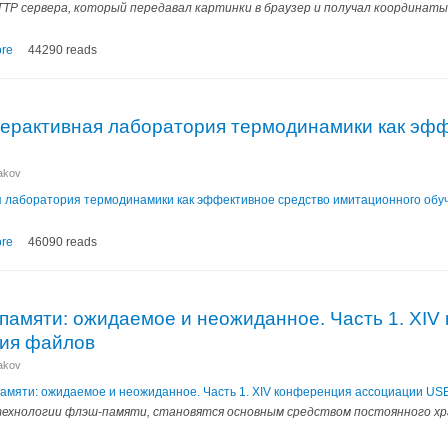
TP сервера, который передавал картинки в браузер и получал координаты 
re
44290 reads
терактивная лаборатория термодинамики как эф
nakov
я лаборатория термодинамики как эффективное средство имитационного обу
re
46090 reads
памяти: ожидаемое и неожиданное. Часть 1. XI
ния файлов
nakov
памяти: ожидаемое и неожиданное. Часть 1. XIV конференция ассоциации US
технологии флэш-памяти, становятся основным средством постоянного хр