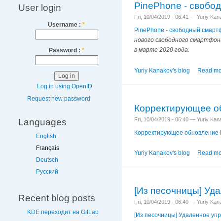
PinePhone - свобо
User login
Fri, 10/04/2019 - 06:41 — Yuriy Ka
Username :
*
PinePhone - свободный смарт
нового свободного смартфона
в марте 2020 года.
Password :
*
Yuriy Kanakov's blog
Read mo
Log in using OpenID
Request new password
Корректирующее об
Fri, 10/04/2019 - 06:40 — Yuriy Ka
Languages
Корректирующее обновление Fi
English
Français
Yuriy Kanakov's blog
Read mo
Deutsch
Русский
[Из песочницы] Уд
Recent blog posts
Fri, 10/04/2019 - 06:40 — Yuriy Ka
KDE переходит на GitLab
[Из песочницы] Удаленное уп