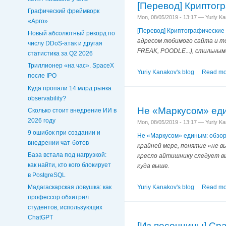
[Перевод] Криптог
Графический фреймворк
Mon, 08/05/2019 - 13:17 — Yuriy K
«Арго»
[Перевод] Криптографические
Новый абсолютный рекорд по
адресом любимого сайта и то
числу DDoS-атак и другая
FREAK, POODLE...), стильным
статистика за Q2 2026
Триллионер «на час». SpaceX
Yuriy Kanakov's blog
Read mo
после IPO
Куда пропали 14 млрд рынка
observability?
Не «Маркусом» ед
Сколько стоит внедрение ИИ в
2026 году
Mon, 08/05/2019 - 13:17 — Yuriy K
9 ошибок при создании и
Не «Маркусом» единым: обзо
внедрении чат‑ботов
крайней мере, понятие «не вы
База встала под нагрузкой:
кресло айтишнику следует вы
как найти, кто кого блокирует
куда выше.
в PostgreSQL
Yuriy Kanakov's blog
Read mo
Мадагаскарская ловушка: как
профессор обхитрил
студентов, использующих
ChatGPT
[Из песочницы] Сра