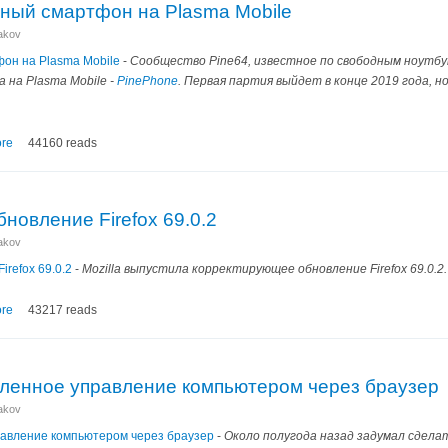
дный смартфон на Plasma Mobile
nakov
фон на Plasma Mobile
-
Сообщество Pine64, известное по свободным ноутб
 на Plasma Mobile -
PinePhone
. Первая партия выйдет в конце 2019 года, н
re
44160 reads
новление Firefox 69.0.2
nakov
refox 69.0.2
-
Mozilla выпустила корректирующее обновление Firefox 69.0.2
re
43217 reads
аленное управление компьютером через браузер
nakov
равление компьютером через браузер
-
Около полугода назад задумал сдела