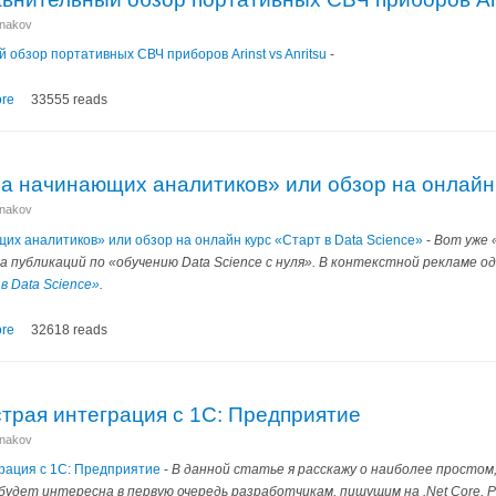
anakov
 обзор портативных СВЧ приборов Arinst vs Anritsu
-
re
33555 reads
на начинающих аналитиков» или обзор на онлайн 
anakov
щих аналитиков» или обзор на онлайн курс «Старт в Data Science»
-
Вот уже 
а публикаций по «обучению Data Science с нуля». В контекстной рекламе о
 Data Science»
.
re
32618 reads
страя интеграция с 1С: Предприятие
anakov
грация с 1С: Предприятие
-
В данной статье я расскажу о наиболее простом,
удет интересна в первую очередь разработчикам, пишущим на .Net Core, P