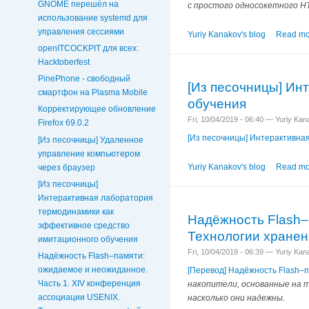
GNOME перешёл на
с простого односокетного HT
использование systemd для
управления сессиями
Yuriy Kanakov's blog
Read mo
openITCOCKPIT для всех:
Hacktoberfest
PinePhone - свободный
[Из песочницы] Ин
смартфон на Plasma Mobile
обучения
Корректирующее обновление
Fri, 10/04/2019 - 06:40 — Yuriy Ka
Firefox 69.0.2
[Из песочницы] Интерактивна
[Из песочницы] Удаленное
управление компьютером
Yuriy Kanakov's blog
Read mo
через браузер
[Из песочницы]
Интерактивная лаборатория
термодинамики как
Надёжность Flash–
эффективное средство
Технологии хране
имитационного обучения
Fri, 10/04/2019 - 06:39 — Yuriy Ka
Надёжность Flash–памяти:
ожидаемое и неожиданное.
[Перевод] Надёжность Flash–
Часть 1. XIV конференция
накопители, основанные на 
ассоциации USENIX.
насколько они надежны.