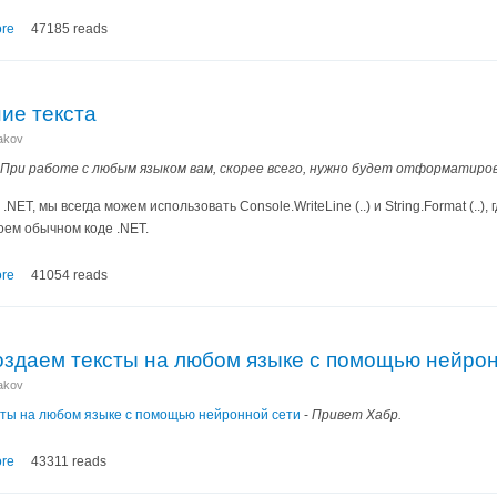
re
47185 reads
ие текста
nakov
При работе с любым языком вам, скорее всего, нужно будет отформатиров
.NET, мы всегда можем использовать Console.WriteLine (..) и String.Format (.
оем обычном коде .NET.
re
41054 reads
оздаем тексты на любом языке с помощью нейрон
nakov
сты на любом языке с помощью нейронной сети
-
Привет Хабр.
re
43311 reads