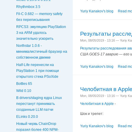
Rhythmbox 3.5
Yuriy Kanakov's blog
Read mo
Fil-C 0.682 — memory safety
без переписывания
RPCS3: эмуляцию PlayStation
Результаты рассл
3 на ARM удалось
значительно ускорить
Mon, 08/05/2019 - 13:16 — Yuriy K
Northstar 1.0.6 -
Результаты расследования а
минималистичный браузер на
США GOES-17 аварию — его и
собственном движке
Half-Life перенесли на
Yuriy Kanakov's blog
Read mo
PlayStation 1 при помощи
открытого стека PSoXide
Bottles 65
Челобитная в Appl
Wild 0.10
Mon, 08/05/2019 - 13:16 — Yuriy K
В drivers/staging ядра Linux
Челобитная в Apple
-
перестанут принимать
созданные LLM патчи
Шок и трепет:
ELinks 0.20.0
Новый червь ChainDrop
Yuriy Kanakov's blog
Read mo
поразил более 400 NPM-