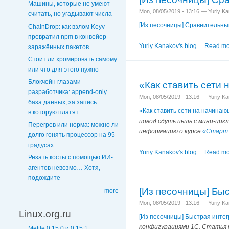
Машины, которые не умеют
Mon, 08/05/2019 - 13:16 — Yuriy K
считать, но угадывают числа
[Из песочницы] Сравнительный
ChainDrop: как взлом Keyv
превратил npm в конвейер
Yuriy Kanakov's blog
Read mo
заражённых пакетов
Стоит ли хромировать самому
или что для этого нужно
Блокчейн глазами
«Как ставить сети 
разработчика: append‑only
Mon, 08/05/2019 - 13:16 — Yuriy K
база данных, за запись
«Как ставить сети на начинаю
в которую платят
повод сдуть пыль с мини-цикл
Перегрев или норма: можно ли
информацию о курсе
«Старт в
долго гонять процессор на 95
градусах
Yuriy Kanakov's blog
Read mo
Резать косты с помощью ИИ-
агентов невозмо… Хотя,
подождите
[Из песочницы] Бы
more
Mon, 08/05/2019 - 13:16 — Yuriy K
Linux.org.ru
[Из песочницы] Быстрая инте
конфигурациями 1С. Статья б
Mettle 0.15.0 и 0.15.1