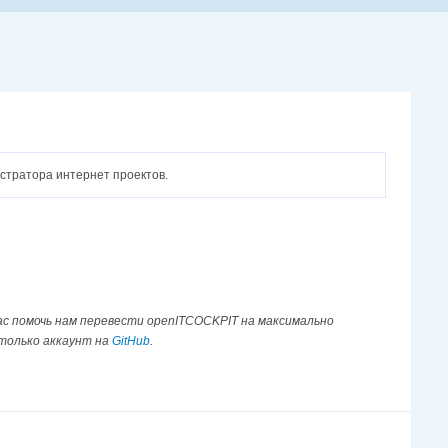
истратора интернет проектов.
ас помочь нам перевести openITCOCKPIT на максимально
 только аккаунт на
GitHub
.