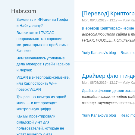
Habr.com
[Перевод] Криптог
Заменят ли ИИ-агенты Грефа
Mon, 08/05/2019 - 13:17 — Yuriy K
и Набиуллину?
[Перевод] Криптографические
Вы считаете LTV/CAC
адресом любимого сайта и то
неправильно: как хорошие
FREAK, POODLE...), стильным
метрики скрывают проблемы в
бизнесе
Yuriy Kanakov's blog
Read mo
Чем закончились уголовные
дела блогеров: Гусейн Гасанов
и Лерчек
Драйвер флоппи-ди
VxLAN в энтерпрайз-сегменте,
Mon, 08/05/2019 - 13:17 — Yuriy K
или Как построить Wi-Fi
поверх VxLAN
Драйвер флоппи-дисков остав
разработчикам не найти раб
Три разных номера из одной
все еще эмулируют настоящи
книги — и все проходят
контрольную цифру
Yuriy Kanakov's blog
Read mo
Как мы проектировали
складской учет для
пользователей, которые не
хотят никакого учета