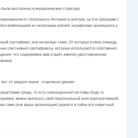
 были выстроены в иерархическую структуру.
лированном от глобального Интернета контуре, за 5-ю заборами с
я комбинацией из нескольких ключей, независимо хранящихся у
ый сертификат, или несколько таких. От которых в свою очередь
ные (листьевые) сертификаты, которые используются собственно
ждения, что содержимое вам отдаёт именно удостоверенная
 кракер.
с: от каждого корня - отдельное дерево.
редствами среды, то есть операционной системы (будь то
 Например, можно выписать свой персональный (или корпоративный)
м вы сами (или ваша организация) храните в тайне его секретный