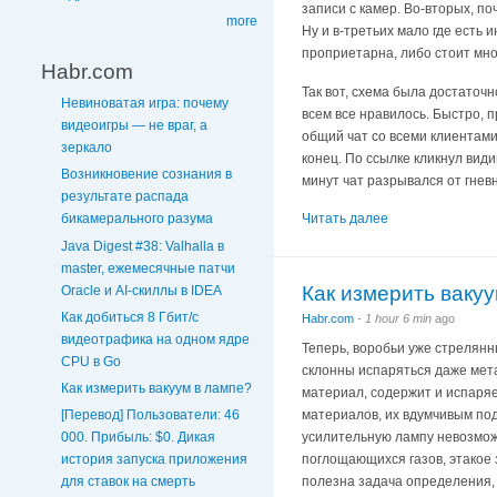
записи с камер. Во-вторых, по
more
Ну и в-третьих мало где есть 
проприетарна, либо стоит мно
Habr.com
Так вот, схема была достаточн
Невиноватая игра: почему
всем все нравилось. Быстро, п
видеоигры — не враг, а
общий чат со всеми клиентами
зеркало
конец. По ссылке кликнул види
Возникновение сознания в
минут чат разрывался от гнев
результате распада
Читать далее
бикамерального разума
Java Digest #38: Valhalla в
master, ежемесячные патчи
Как измерить ваку
Oracle и AI-скиллы в IDEA
Как добиться 8 Гбит/с
Habr.com
-
1 hour 6 min
ago
видеотрафика на одном ядре
Теперь, воробьи уже стрелян
CPU в Go
склонны испаряться даже мет
Как измерить вакуум в лампе?
материал, содержит и испаряе
материалов, их вдумчивым по
[Перевод] Пользователи: 46
усилительную лампу невозмож
000. Прибыль: $0. Дикая
поглощающихся газов, этакое 
история запуска приложения
полезна задача определения, 
для ставок на смерть