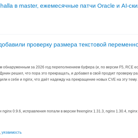
lhalla в master, ежемесячные патчи Oracle и AI-ск
x добавили проверку размера текстовой переменн
им обнаруженным за 2026 год переполнением буфера (и, по версии F5, RCE е
 Дунин решил, что пора это прекращать, и добавил в свой продукт проверку 
или к себе и nginx, что даёт надежду на прекращение новых CVE на эту тему.
nginx 0.9.6, исправления попали в версии freenginx 1.31.3, nginx 1.30.4, nginx 
,
уязвимость