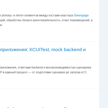
primary- и mirror-сегментов между хостами кластера
Greengage
ций, обработка сбоев и реентерабельность, откат перемещений, а
и.
-приложения: XCUITest, mock backend и
м приложения, ответами backend и воспроизводимостью сценариев.
P в единый процесс — от подготовки сценария до запуска в CI.