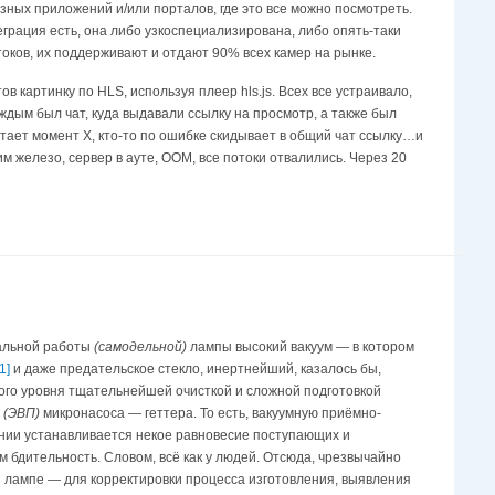
азных приложений и/или порталов, где это все можно посмотреть.
теграция есть, она либо узкоспециализирована, либо опять-таки
токов, их поддерживают и отдают 90% всех камер на рынке.
в картинку по HLS, используя плеер hls.js. Всех все устраивало,
аждым был чат, куда выдавали ссылку на просмотр, а также был
тает момент Х, кто-то по ошибке скидывает в общий чат ссылку…и
им железо, сервер в ауте, ООМ, все потоки отвалились. Через 20
мальной работы
(самодельной)
лампы высокий вакуум — в котором
1]
и даже предательское стекло, инертнейший, казалось бы,
мого уровня тщательнейшей очисткой и сложной подготовкой
е
(ЭВП)
микронасоса — геттера. То есть, вакуумную приёмно-
ении устанавливается некое равновесие поступающих и
 бдительность. Словом, всё как у людей. Отсюда, чрезвычайно
ой лампе — для корректировки процесса изготовления, выявления