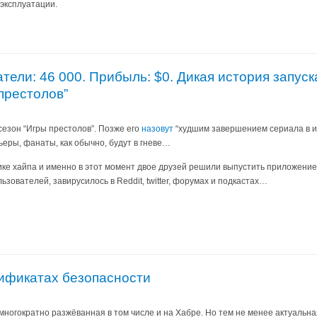
эксплуатации.
тели: 46 000. Прибыль: $0. Дикая история запус
престолов”
сезон “Игры престолов”. Позже его
назовут
“худшим завершением сериала в и
ьеры, фанаты, как обычно, будут в гневе…
ике хайпа и именно в этот момент двое друзей решили выпустить приложени
зователей, завирусилось в Reddit, twitter, форумах и подкастах…
тификатах безопасности
многократно разжёванная в том числе и на Хабре. Но тем не менее актуальная