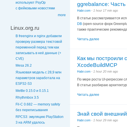
используют PsyOp
ggrebalance: Част
с фейковыми новостями
Habr.com
-
1 hour 17 min
ago
more
В статье рассматривается исп
DB
(open-source форк Greenpl
Linux.org.ru
также практические рекоменд
В freenginx и nginx добавили
Читать далее
проверку размера текстовой
переменной перед тем как
записывать в неё данные (+
Как мы построили 
CVE)
XcodeBuildMCP
Mesa 26.2
Habr.com
-
1 hour 20 min
ago
Языковая модель с 28,9 млн
параметров заработала на
По мере роста UI-регрессии с
ESP32-S3
В статье разбираю архитектур
Mettle 0.15.0 и 0.15.1
Читать далее
Rhythmbox 3.5
Fil-C 0.682 — memory safety
без переписывания
Знай свой внешний
RPCS3: эмуляцию PlayStation
Habr.com
-
1 hour 29 min
ago
3 на ARM удалось