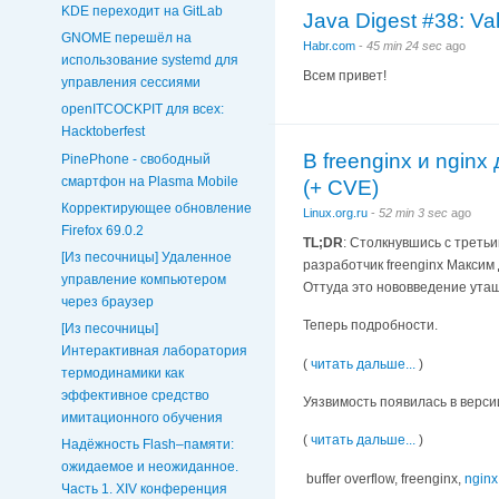
KDE переходит на GitLab
Java Digest #38: Va
GNOME перешёл на
Habr.com
-
45 min 24 sec
ago
использование systemd для
Всем привет!
управления сессиями
openITCOCKPIT для всех:
Hacktoberfest
В freenginx и ngin
PinePhone - свободный
смартфон на Plasma Mobile
(+ CVE)
Корректирующее обновление
Linux.org.ru
-
52 min 3 sec
ago
Firefox 69.0.2
TL;DR
: Столкнувшись с треть
[Из песочницы] Удаленное
разработчик freenginx Максим
управление компьютером
Оттуда это нововведение утащ
через браузер
Теперь подробности.
[Из песочницы]
Интерактивная лаборатория
(
читать дальше...
)
термодинамики как
эффективное средство
Уязвимость появилась в версии 
имитационного обучения
(
читать дальше...
)
Надёжность Flash–памяти:
ожидаемое и неожиданное.
buffer overflow, freenginx,
nginx
Часть 1. XIV конференция