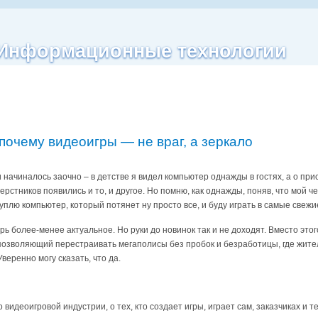
| Информационные технологии
почему видеоигры — не враг, а зеркало
 начиналось заочно – в детстве я видел компьютер однажды в гостях, а о при
верстников появились и то, и другое. Но помню, как однажды, поняв, что мой
куплю компьютер, который потянет ну просто все, и буду играть в самые свежи
ерь более-менее актуальное. Но руки до новинок так и не доходят. Вместо эт
позволяющий перестраивать мегаполисы без пробок и безработицы, где жител
веренно могу сказать, что да.
 видеоигровой индустрии, о тех, кто создает игры, играет сам, заказчиках и т