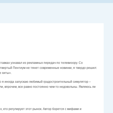
ставках узнавал из рекламных передач по телевизору. Со
 четвертый Пентиум не тянет современные новинки, я твердо решил:
е хиты».
ого я иногда запускаю любимый градостроительный симулятор –
и, впрочем, все равно постоянно чем-то недовольны. Являюсь ли
ех, кто регулирует этот рынок. Автор борется с мифами и