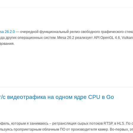
sa 26.2.0
— очередной функциональный релиз свободного графического стека
яда других операционных систем. Mesa 26.2 реализует API OpenGL 4.6, Vulkan
дования.
ит/с видеотрафика на одном ядре CPU в Go
иль, которым я занимаюсь – ретрансляция сырых потоков RTSP, в HLS. По с
пользуясь проприетарным облачным ПО от производителя камер. Во-первых, это