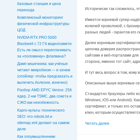
базовые станции и цена
Исторически так сложилось, 
перехода
Комплексный мониторинг
Имеется корневой супер-надёж
физической инфраструктуры
колючей проволокой, с брони
ЦОД
разных людей - гарантов его 
NVIDIA RTX PRO 5000
Далее корневым сертификатом 
Blackwell с 72 Гб видеопамяти.
цепочка доверия распростран
Есть ли смысл переплачивать
сайтами и веб-порталами для
за «половинку» флагмана?
сторона, именно тот сайт, адр
Дамп кишечника: как учёные
читают микробиом — и зачем
И тут весь вопрос в том, кому 
(спойлер: чтобы предсказать и
вылечить болезни, конечно)
Описанные выше корневые сер
Разбор AMD EPYC Venice: 256
Стандартно браузеры либо ис
ядер, 2-нм TSMC, два сокета и
Windows, iOS или Android). К
СЖО как неизбежность
сертификат, и только его оста
Карго-культы технического
ключ, которым осуществляется
SEO: что robots.txt и
sitemap.xml делают на самом
Читать далее
деле
Как злоумышленники