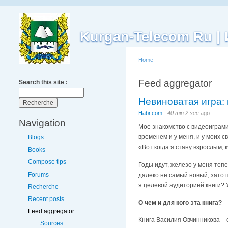
Kurgan-Telecom Ru 
Home
Feed aggregator
Search this site :
Невиноватая игра: 
Habr.com
-
40 min 2 sec
ago
Navigation
Мое знакомство с видеоиграми
временем и у меня, и у моих с
Blogs
«Вот когда я стану взрослым, 
Books
Compose tips
Годы идут, железо у меня теп
Forums
далеко не самый новый, зато 
я целевой аудиторией книги? У
Recherche
Recent posts
О чем и для кого эта книга?
Feed aggregator
Книга Василия Овчинникова – о
Sources