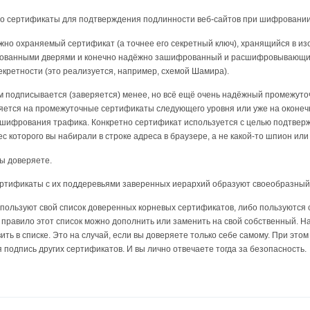
что сертификаты для подтверждения подлинности веб-сайтов при шифровании
но охраняемый сертификат (а точнее его секретный ключ), хранящийся в изо
рованными дверями и конечно надёжно зашифрованный и расшифровывающийс
секретности (это реализуется, например, схемой Шамира).
подписывается (заверяется) менее, но всё ещё очень надёжный промежуточн
яется на промежуточные сертификаты следующего уровня или уже на оконеч
 шифрования трафика. Конкретно сертификат используется с целью подтвер
ес которого вы набирали в строке адреса в браузере, а не какой-то шпион или
вы доверяете.
тификаты с их поддеревьями заверенных иерархий образуют своеобразный ле
пользуют свой список доверенных корневых сертификатов, либо пользуются с
ак правило этот список можно дополнить или заменить на свой собственный.
вить в списке. Это на случай, если вы доверяете только себе самому. При это
 подпись других сертификатов. И вы лично отвечаете тогда за безопасность.