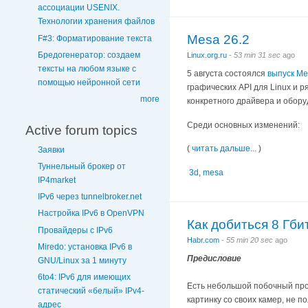
ассоциации USENIX.
Технологии хранения файлов
Mesa 26.2
F#3: Форматирование текста
Бредогенератор: создаем
Linux.org.ru
-
53 min 31 sec
ago
тексты на любом языке с
5 августа состоялся
выпуск Me
помощью нейронной сети
графических API для Linux и р
more
конкретного драйвера и обору
Среди основных изменений:
Active forum topics
(
читать дальше...
)
Заявки
Туннельный брокер от
3d
,
mesa
IP4market
IPv6 через tunnelbroker.net
Настройка IPv6 в OpenVPN
Как добиться 8 Гб
Провайдеры с IPv6
Habr.com
-
55 min 20 sec
ago
Miredo: установка IPv6 в
Предисловие
GNU/Linux за 1 минуту
6to4: IPv6 для имеющих
Есть небольшой побочный проф
статический «белый» IPv4-
картинку со своих камер, не 
адрес