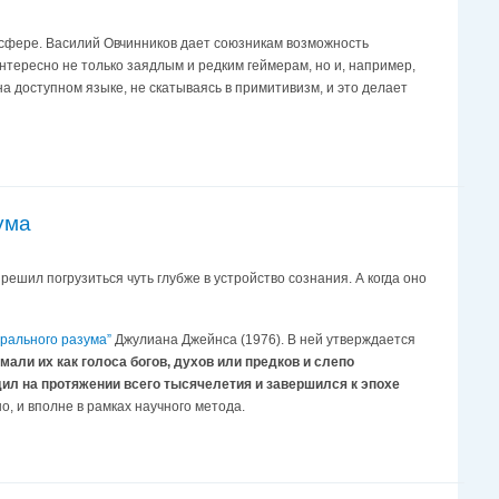
 сфере. Василий Овчинников дает союзникам возможность
нтересно не только заядлым и редким геймерам, но и, например,
а доступном языке, не скатываясь в примитивизм, и это делает
ума
ешил погрузиться чуть глубже в устройство сознания. А когда оно
рального разума”
Джулиана Джейнса (1976). В ней утверждается
али их как голоса богов, духов или предков и слепо
дил на протяжении всего тысячелетия и завершился к эпохе
, и вполне в рамках научного метода.