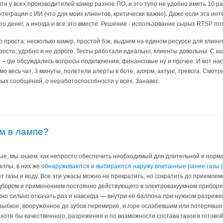
чти у всех производителей камер разное ПО, и это тупо не удобно иметь 10 р
интеграции с ИИ (что для моих клиентов, критически важно). Даже если эта ин
го денег, а иногда и все это вместе. Решение - использование сырых RTSP по
о проста: несколько камер, простой бэк, выдаем на едином ресурсе для клиенто
росто, удобно и не дорого. Тесты работали идеально, клиенты довольны. С к
 – где обсуждались вопросы подключения, финансовые ну и прочее. И вот нас
мо весь чат, 3 минуты, полетели алерты в боте, алярм, ахтунг, тревога. Смотр
ных сообщений, о неработоспособности у всех. Занавес.
ум в лампе?
ные, мы знаем, как непросто обеспечить необходимый для длительной и нор
аллы, в них же
обнаруживаются и выбираются наружу впитанные ранее газы [
т газы и воду. Все эти ужасы можно не прекратить, но сократить до приемле
дбором и применением постоянно действующего в электровакуумном прибор
но сильно откачать раз и навсегда — внутри её баллона при нужном разреж
зыбкое, вооружённое до зубов перемирие, и горе ослабевшим или потерявшим
хотя бы качественного, разрежения и по возможности состава газов в готов