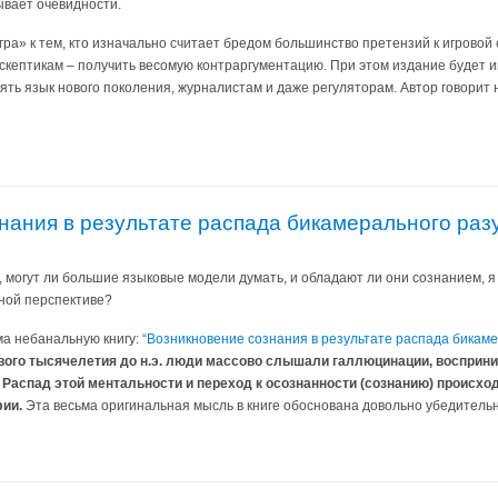
ывает очевидности.
а» к тем, кто изначально считает бредом большинство претензий к игровой
а скептикам – получить весомую контраргументацию. При этом издание будет и
ять язык нового поколения, журналистам и даже регуляторам. Автор говорит н
нания в результате распада бикамерального раз
 могут ли большие языковые модели думать, и обладают ли они сознанием, я р
ной перспективе?
ма небанальную книгу:
“Возникновение сознания в результате распада бикаме
вого тысячелетия до н.э. люди массово слышали галлюцинации, восприним
 Распад этой ментальности и переход к осознанности (сознанию) происхо
ии.
Эта весьма оригинальная мысль в книге обоснована довольно убедительно