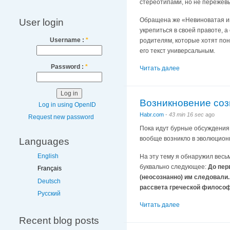
стереотипами, но не пережев
Обращена же «Невиноватая игр
User login
укрепиться в своей правоте, 
Username :
*
родителям, которые хотят пон
его текст универсальным.
Password :
*
Читать далее
Возникновение соз
Log in using OpenID
Habr.com
-
43 min 16 sec
ago
Request new password
Пока идут бурные обсуждения,
вообще возникло в эволюцион
Languages
English
На эту тему я обнаружил весь
буквально следующее:
До пер
Français
(неосознанно) им следовали.
Deutsch
рассвета греческой философ
Русский
Читать далее
Recent blog posts