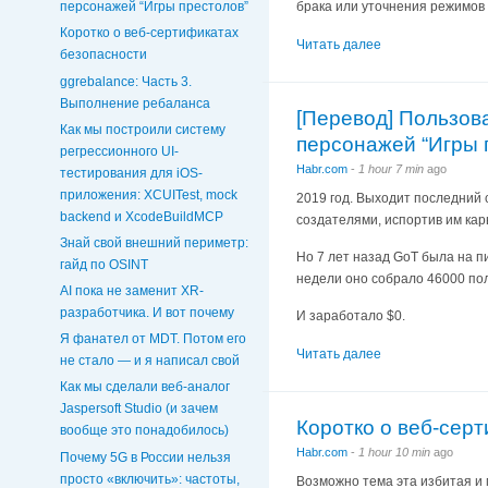
брака или уточнения режимов 
персонажей “Игры престолов”
Коротко о веб-сертификатах
Читать далее
безопасности
ggrebalance: Часть 3.
Выполнение ребаланса
[Перевод] Пользова
Как мы построили систему
персонажей “Игры 
регрессионного UI-
Habr.com
-
1 hour 7 min
ago
тестирования для iOS-
приложения: XCUITest, mock
2019 год. Выходит последний 
backend и XcodeBuildMCP
создателями, испортив им кар
Знай свой внешний периметр:
Но 7 лет назад GoT была на п
гайд по OSINT
недели оно собрало 46000 поль
AI пока не заменит XR-
разработчика. И вот почему
И заработало $0.
Я фанател от MDT. Потом его
Читать далее
не стало — и я написал свой
Как мы сделали веб-аналог
Jaspersoft Studio (и зачем
Коротко о веб-сер
вообще это понадобилось)
Habr.com
-
1 hour 10 min
ago
Почему 5G в России нельзя
просто «включить»: частоты,
Возможно тема эта избитая и 