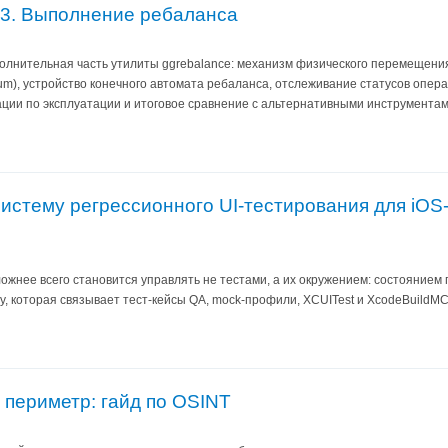
ь 3. Выполнение ребаланса
олнительная часть утилиты ggrebalance: механизм физического перемещения 
um), устройство конечного автомата ребаланса, отслеживание статусов опера
ации по эксплуатации и итоговое сравнение с альтернативными инструментам
систему регрессионного UI-тестирования для iOS
ложнее всего становится управлять не тестами, а их окружением: состояние
у, которая связывает тест-кейсы QA, mock-профили, XCUITest и XcodeBuildMC
 периметр: гайд по OSINT