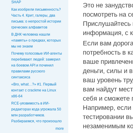
SHAP
Это не занудств
Как изобрели письменность?
посмотреть на с
Часть 4. Крит, галеры, два
письма: о непростой истории
Прислушайтесь к
греческих алфавитов
информация, с к
В ДНК человека нашли
«память» о предках, которых
Если вам дорога
мы не знаем
потребность в к
Почему голосовые ИИ‑агенты
перебивают людей: замерил
ваше привлечен
на боевом API и починил
деньги, силы и в
правилами русского
синтаксиса
ваш уровень тру
«Bro, what…?» #1. Первый
вам найдут мест
контакт с crackme на Linux
x86-64
себя и сможете
RCE-уязвимость в ИИ-
Например, если 
редакторах кода угрожала 50
тестировании вы
млн разработчиков.
Разбираемся, что произошло
незаменимым ко
more