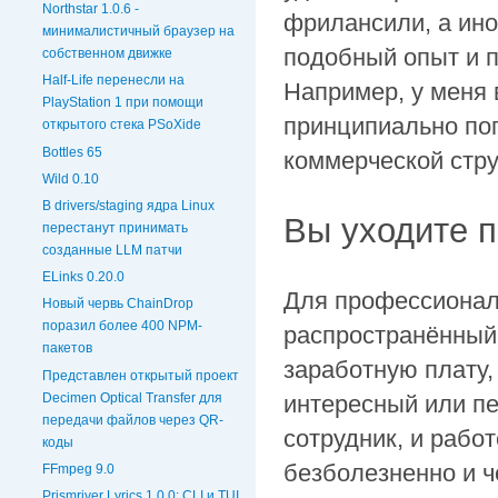
Northstar 1.0.6 -
фрилансили, а ино
минималистичный браузер на
подобный опыт и п
собственном движке
Half-Life перенесли на
Например, у меня 
PlayStation 1 при помощи
принципиально поп
открытого стека PSoXide
Bottles 65
коммерческой струк
Wild 0.10
В drivers/staging ядра Linux
Вы уходите 
перестанут принимать
созданные LLM патчи
ELinks 0.20.0
Для профессионал
Новый червь ChainDrop
поразил более 400 NPM-
распространённый
пакетов
заработную плату,
Представлен открытый проект
Decimen Optical Transfer для
интересный или пе
передачи файлов через QR-
сотрудник, и рабо
коды
безболезненно и ч
FFmpeg 9.0
Prismriver Lyrics 1.0.0: CLI и TUI