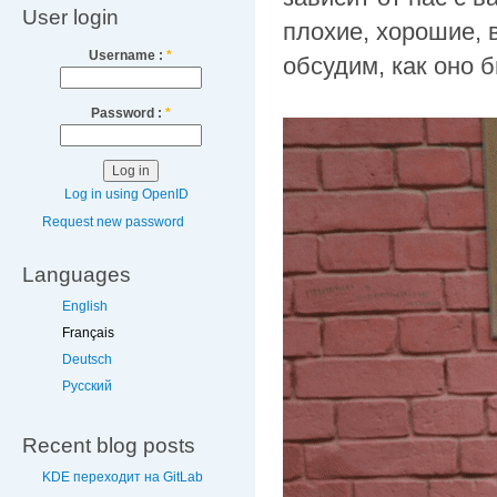
User login
плохие, хорошие, 
Username :
*
обсудим, как оно б
Password :
*
Log in using OpenID
Request new password
Languages
English
Français
Deutsch
Русский
Recent blog posts
KDE переходит на GitLab