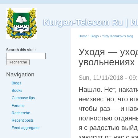
Kurgan-Telecom Ru |
Home
›
Blogs
›
Yuriy Kanakov's blog
Уходя — уход
Search this site :
увольнениях
Navigation
Sun, 11/11/2018 - 09
Blogs
Нашло. Нет, накат
Books
неизвестно, что в
Compose tips
Forums
чтобы раз — и нав
Recherche
полностью отданны
Recent posts
я с радостью выйд
Feed aggregator
зависит от нас с в