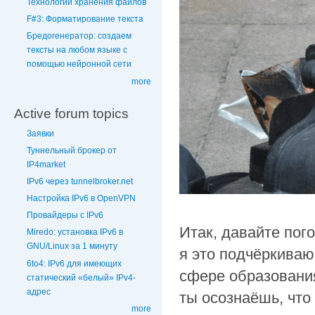
Технологии хранения файлов
F#3: Форматирование текста
Бредогенератор: создаем
тексты на любом языке с
помощью нейронной сети
more
Active forum topics
Заявки
Туннельный брокер от
IP4market
IPv6 через tunnelbroker.net
Настройка IPv6 в OpenVPN
Провайдеры с IPv6
Итак, давайте пог
Miredo: установка IPv6 в
GNU/Linux за 1 минуту
я это подчёркиваю
6to4: IPv6 для имеющих
сфере образования
статический «белый» IPv4-
адрес
ты осознаёшь, что
more