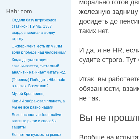
морально готов дв
железную задницу 
Habr.com
досидеть до пенси
Отдали базу штрихкодов
статикой: 1,9 МБ, 1387
таких нет.
шардов, медиана в одну
строку
Эксперимент: есть ли у ЛЛМ
И да, я не HR, есл
воля к победе над человеком?
судите строго. Ту
Когда документация
заканчивается, системный
аналитик начинает читать код
Итак, вы работает
[Перевод] Победить Hibernate
в тестах. Возможно?
обязанности, взаи
Музей Кронпринц
не так.
Как ИИ забраковал планету, а
мы её всё равно нашли
Вы не прошл
Безопасность в cloud-native:
главные риски и способы
защиты
Лопнет ли пузырь на рынке
Вообще на испыта