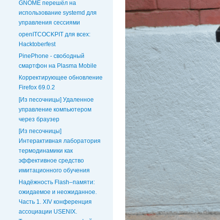
GNOME перешёл на
использование systemd для
управления сессиями
openITCOCKPIT для всех:
Hacktoberfest
PinePhone - свободный
смартфон на Plasma Mobile
Корректирующее обновление
Firefox 69.0.2
[Из песочницы] Удаленное
управление компьютером
через браузер
[Из песочницы]
Интерактивная лаборатория
термодинамики как
эффективное средство
имитационного обучения
Надёжность Flash–памяти:
ожидаемое и неожиданное.
Часть 1. XIV конференция
ассоциации USENIX.