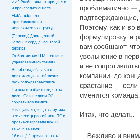
ИИ? Разбираем потери, долги
проблематично — 
и производительность
FlatAdapter для
подтверждающие, ч
преобразования
Поэтому, как и во
иерархических структур
формулировку, и 
[Перевод] Драгоценный
камень в сердце квантовой
вам сообщают, что
физики
увольнение в перв
От болтливых LLM-агентов к
управляемым системам
и не сопротивлять
Bubble-свадьба и как я
компании, до конц
докатился до такой жизни —
путь соло-разработчика
срастание — если 
Пишем терабайты видео на
сменится команда,
диск в Go и не даем ОС
сожрать всю память
Что я узнала, когда выгрузила
Итак, что делать.
весь реестр российского ПО и
проанализировала все 32
тысячи записей
Вежливо и внима
16 и ещё 1 причина знать