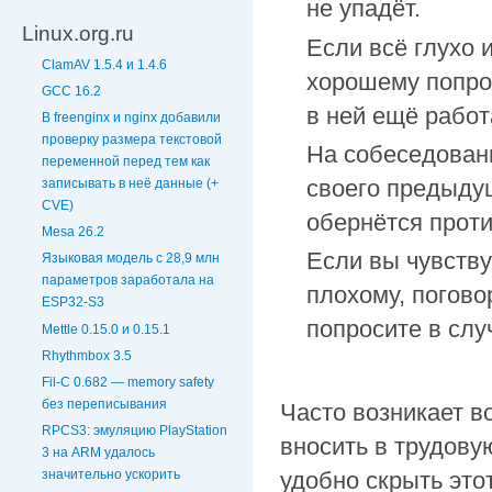
не упадёт.
Linux.org.ru
Если всё глухо и
ClamAV 1.5.4 и 1.4.6
хорошему попро
GCC 16.2
в ней ещё работ
В freenginx и nginx добавили
проверку размера текстовой
На собеседовани
переменной перед тем как
своего предыду
записывать в неё данные (+
CVE)
обернётся проти
Mesa 26.2
Если вы чувству
Языковая модель с 28,9 млн
параметров заработала на
плохому, погово
ESP32-S3
попросите в слу
Mettle 0.15.0 и 0.15.1
Rhythmbox 3.5
Fil-C 0.682 — memory safety
без переписывания
Часто возникает во
RPCS3: эмуляцию PlayStation
вносить в трудову
3 на ARM удалось
значительно ускорить
удобно скрыть этот