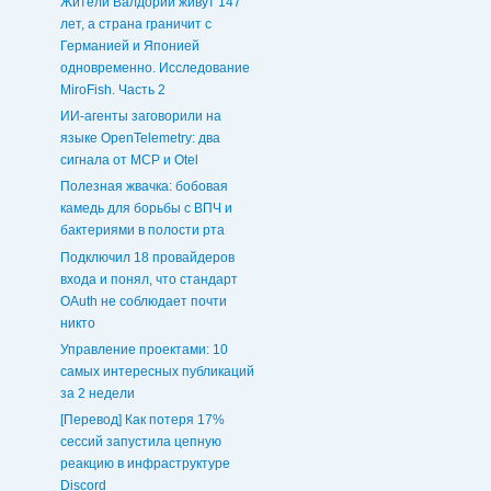
Жители Валдории живут 147
лет, а страна граничит с
Германией и Японией
одновременно. Исследование
MiroFish. Часть 2
ИИ-агенты заговорили на
языке OpenTelemetry: два
сигнала от MCP и Otel
Полезная жвачка: бобовая
камедь для борьбы с ВПЧ и
бактериями в полости рта
Подключил 18 провайдеров
входа и понял, что стандарт
OAuth не соблюдает почти
никто
Управление проектами: 10
самых интересных публикаций
за 2 недели
[Перевод] Как потеря 17%
сессий запустила цепную
реакцию в инфраструктуре
Discord