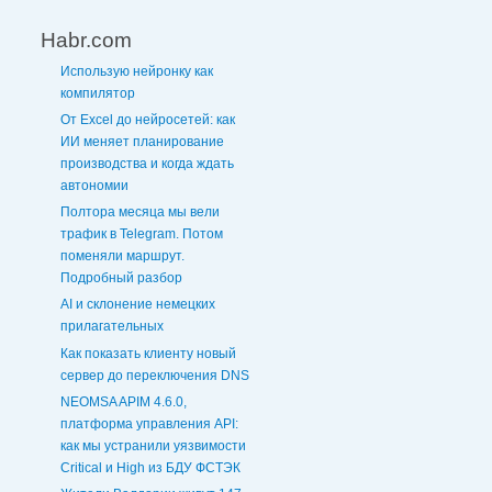
Habr.com
Использую нейронку как
компилятор
От Excel до нейросетей: как
ИИ меняет планирование
производства и когда ждать
автономии
Полтора месяца мы вели
трафик в Telegram. Потом
поменяли маршрут.
Подробный разбор
AI и склонение немецких
прилагательных
Как показать клиенту новый
сервер до переключения DNS
NEOMSA APIM 4.6.0,
платформа управления API:
как мы устранили уязвимости
Critical и High из БДУ ФСТЭК