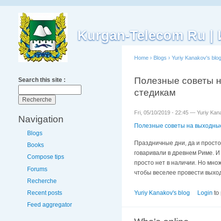
Kurgan-Telecom Ru 
Home
›
Blogs
›
Yuriy Kanakov's blo
Полезные советы н
Search this site :
стедикам
Fri, 05/10/2019 - 22:45 — Yuriy Ka
Navigation
Полезные советы на выходные
Blogs
Праздничные дни, да и просто
Books
говаривали в древнем Риме. И 
Compose tips
просто нет в наличии. Но мно
Forums
чтобы веселее провести выхо
Recherche
Recent posts
Yuriy Kanakov's blog
Login
to
Feed aggregator