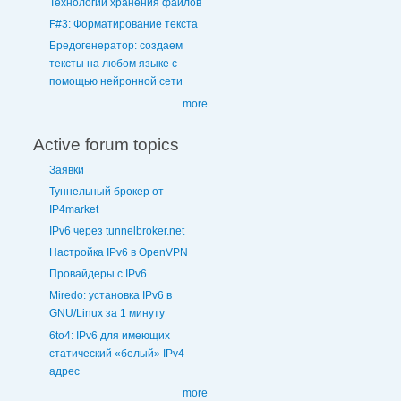
Технологии хранения файлов
F#3: Форматирование текста
Бредогенератор: создаем
тексты на любом языке с
помощью нейронной сети
more
Active forum topics
Заявки
Туннельный брокер от
IP4market
IPv6 через tunnelbroker.net
Настройка IPv6 в OpenVPN
Провайдеры с IPv6
Miredo: установка IPv6 в
GNU/Linux за 1 минуту
6to4: IPv6 для имеющих
статический «белый» IPv4-
адрес
more