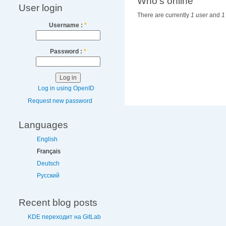
Who's online
User login
There are currently
1 user
and
1
Username :
*
Password :
*
Log in using OpenID
Request new password
Languages
English
Français
Deutsch
Русский
Recent blog posts
KDE переходит на GitLab