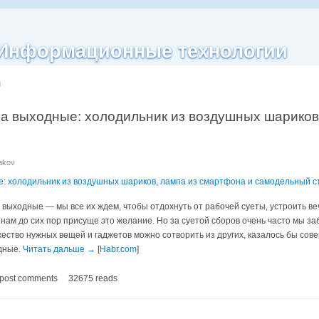
| Информационные технологии
g
а выходные: холодильник из воздушных шариков
nakov
: холодильник из воздушных шариков, лампа из смартфона и самодельный с
 выходные — мы все их ждем, чтобы отдохнуть от рабочей суеты, устроить ве
нам до сих пор присуще это желание. Но за суетой сборов очень часто мы заб
жество нужных вещей и гаджетов можно сотворить из других, казалось бы со
дные.
Читать дальше →
[
Habr.com
]
 post comments
32675 reads