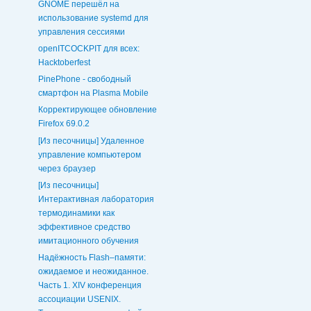
GNOME перешёл на
использование systemd для
управления сессиями
openITCOCKPIT для всех:
Hacktoberfest
PinePhone - свободный
смартфон на Plasma Mobile
Корректирующее обновление
Firefox 69.0.2
[Из песочницы] Удаленное
управление компьютером
через браузер
[Из песочницы]
Интерактивная лаборатория
термодинамики как
эффективное средство
имитационного обучения
Надёжность Flash–памяти:
ожидаемое и неожиданное.
Часть 1. XIV конференция
ассоциации USENIX.