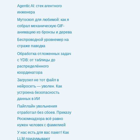
Agentic AI: стек агентного
инженера
Мутоскоп для любимой: как я
собрал механическую GIF-
анимацию из бронзы и дерева
Беспроводной уровнемер на
страже паводка
Обработка отложенных задач
c YDB: от таблицы до
распределённого
координатора
Загрузил не тот файл в
нейросеть — уволен. Как
устроена безопасность
данных в ИИ
Пайплайн увольнения
отработал без сбоев. Приказу
Роскомнадзора всё равно
нужен человек с фамилией
У нас есть для вас пакет! Как
LLM придумывают