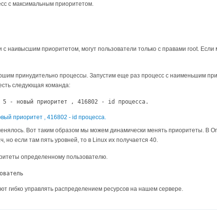
есс с максимальным приоритетом.
чи с наивысшим приоритетом, могут пользователи только с правами root. Если
ершим принудительно процессы. Запустим еще раз процесс с наименьшим пр
 есть следующая команда:
 5 - новый приоритет , 416802 - id процесса.
менялось. Вот таким образом мы можем динамически менять приоритеты. В 
 но если там пять уровней, то в Linux их получается 40.
оритеты определенному пользователю.
ователь
ют гибко управлять распределением ресурсов на нашем сервере.