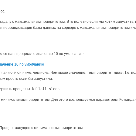
сс.
задачу с максимальным приоритетом. Это полезно если мы хотим запустить, 
ная переиндексация базы данных на сервере с максимальным приоритетом или
ился наш процесс со значение 10 по умолчанию.
лчанию, и он ниже, чем ноль. Чем выше значение, тем приоритет ниже. Т.е. по
чем просто если бы запустили.
ершить процессы.
killall sleep
.
с минимальным приоритетом. Для этого воспользуемся параметром. Команда
. Процесс запущен с минимальным приоритетом.