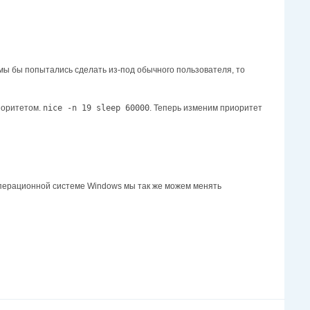
 мы бы попытались сделать из-под обычного пользователя, то
иоритетом.
nice -n 19 sleep 60000
. Теперь изменим приоритет
Операционной системе Windows мы так же можем менять