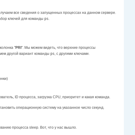
олучаем все сведения о запущенных процессах на данном сервере.
набор ключей для команды
ps
.
 колонка "
PRI
". Мы можем видеть, что верхние процессы
зьмем другой вариант команды
ps
, с другими ключами.
онки)
ватель, ID процесса, загрузка CPU, приоритет и какая команда.
остановить операционную систему на указанное число секунд.
званию процесса sleep. Вот, что у нас вышло.