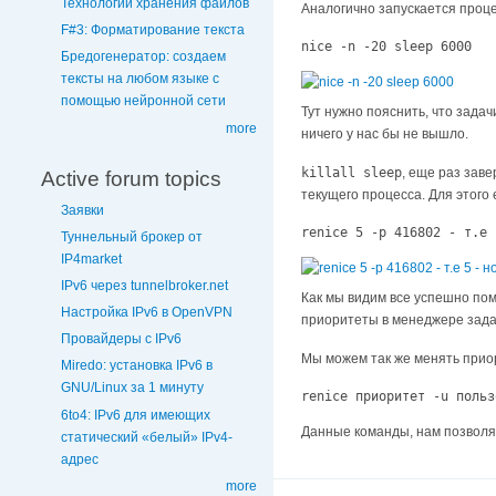
Технологии хранения файлов
Аналогично запускается проц
F#3: Форматирование текста
nice -n -20 sleep 6000
Бредогенератор: создаем
тексты на любом языке с
помощью нейронной сети
Тут нужно пояснить, что зада
more
ничего у нас бы не вышло.
killall sleep
, еще раз зав
Active forum topics
текущего процесса. Для этого
Заявки
renice 5 -p 416802 - т.е 
Туннельный брокер от
IP4market
IPv6 через tunnelbroker.net
Как мы видим все успешно по
Настройка IPv6 в OpenVPN
приоритеты в менеджере задач,
Провайдеры с IPv6
Мы можем так же менять при
Miredo: установка IPv6 в
GNU/Linux за 1 минуту
renice приоритет -u польз
6to4: IPv6 для имеющих
Данные команды, нам позволя
статический «белый» IPv4-
адрес
more