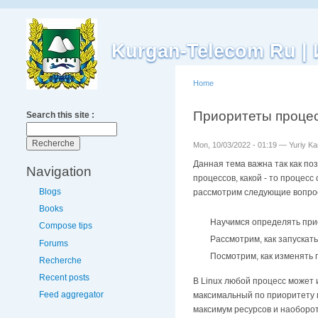
Kurgan-Telecom Ru 
Home
Приоритеты процес
Search this site :
Mon, 10/03/2022 - 01:19 — Yuriy K
Данная тема важна так как по
Navigation
процессов, какой - то процес
Blogs
рассмотрим следующие вопро
Books
Научимся определять при
Compose tips
Рассмотрим, как запуска
Forums
Посмотрим, как изменять
Recherche
Recent posts
В Linux любой процесс может 
Feed aggregator
максимальный по приоритету п
максимум ресурсов и наоборот