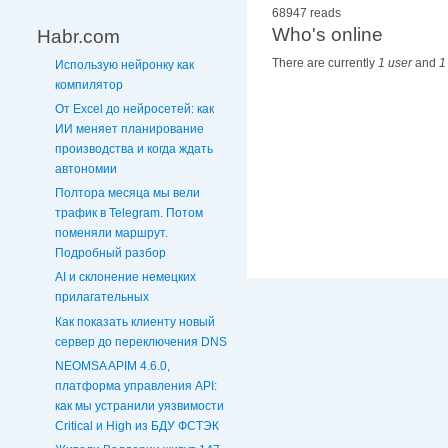
68947 reads
Who's online
Habr.com
There are currently
1 user
and
1
Использую нейронку как
компилятор
От Excel до нейросетей: как
ИИ меняет планирование
производства и когда ждать
автономии
Полтора месяца мы вели
трафик в Telegram. Потом
поменяли маршрут.
Подробный разбор
AI и склонение немецких
прилагательных
Как показать клиенту новый
сервер до переключения DNS
NEOMSA APIM 4.6.0,
платформа управления API:
как мы устранили уязвимости
Critical и High из БДУ ФСТЭК