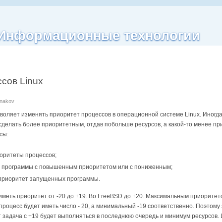
| Информационные технологии
сов Linux
anakov
зволяет изменять приоритет процессов в операционной системе Linux. Иногд
с сделать более приоритетным, отдав побольше ресурсов, а какой-то менее п
сы:
оритеты процессов;
ть программы с повышенным приоритетом или с пониженным;
 приоритет запущенных программы.
иметь приоритет от -20 до +19. Во FreeBSD до +20. Максимальным приоритетом
роцесс будет иметь число - 20, а минимальный -19 соответственно. Поэтому 
 задача с +19 будет выполняться в последнюю очередь и минимум ресурсов. 