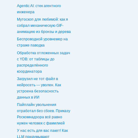
Agentic AI: стек агентного
инженера
Мутоскоп для любимой: как я
собрал механическую GIF-
анимацию из бронзы и дерева
Беспроводной уровнемер на
страже паводка
Обработка отложенных задач
c YDB: от таблицы до
распределённого
координатора
Загрузил не тот файл в
нейросеть — уволен. Как
устроена безопасность
данных в ИИ
Пайплайн увольнения
отработал без сбоев. Приказу
Роскомнадзора всё равно
нужен человек с фамилией
У нас есть для вас пакет! Как
LLM придумывают