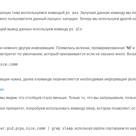
 данную тему воспользуемся командой
ps aux
. Запуская данную команду мы п
акого пользователя данный процесс запущен. Теперь мы используем другой 
щий вывод данных используем команду
ps alx
.
ли немного другую информацию. Появилась колонка, промаркированная "
NI
" и
то авторитет по умолчанию, который присваивается если не сказано иного. Во
nice,comm
ормация нужна, далее в команде перечисляется необходимая информация (кол
мы видим, что столбцов стало меньше. Только то, что мы запрашивали, пользо
акое приоритет, попробуем использовать команду sleep, которая позволяет, 
ser,pid,pcpu,nice,comm | grep sleep
, используя pipline сортируем по на