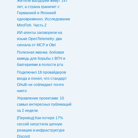
Жители Валдории живут 147
лет, а страна граничит с
Германией и Японией
одновременно. Исследование
MiroFish. Часть 2
ИИ-агенты заговорили на
языке OpenTelemetry: два
сигнала от MCP и Otel
Полезная жвачка: бобовая
камедь для борьбы с ВПЧ и
бактериями в полости рта
Подключил 18 провайдеров
входа и понял, что стандарт
OAuth не соблюдает почти
никто
Управление проектами: 10
самых интересных публикаций
за 2 недели
[Перевод] Как потеря 17%
сессий запустила цепную
реакцию в инфраструктуре
Discord