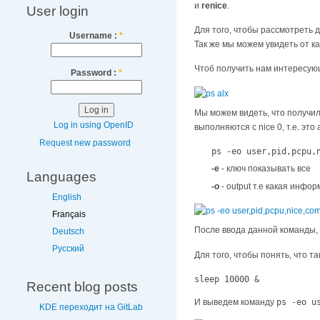
и
renice
.
User login
Для того, чтобы рассмотреть
Username :
*
Так же мы можем увидеть от к
Чтоб получить нам интересую
Password :
*
Мы можем видеть, что получи
Log in using OpenID
выполняются с nice 0, т.е. э
Request new password
ps -eo user,pid,pcpu,
-e
- ключ показывать все
Languages
-o
- output т.е какая инф
English
Français
После ввода данной команды, 
Deutsch
Русский
Для того, чтобы понять, что т
sleep 10000 &
Recent blog posts
И выведем команду
ps -eo u
KDE переходит на GitLab