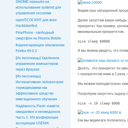
GNOME перешёл на
использование systemd для
Видим наш запущенный проце
управления сессиями
openITCOCKPIT для всех:
Далее запустим какую-нибудь 
Hacktoberfest
приоритет. Как пример, сроч
минимальным приоритетом.
PinePhone - свободный
смартфон на Plasma Mobile
nice sleep 60000
Корректирующее обновление
И мы можем увидеть, что появ
Firefox 69.0.2
[Из песочницы] Удаленное
управление компьютером
Десять - это приоритет по умо
через браузер
с приоритетом ниже в 2 раза, 
[Из песочницы]
Интерактивная лаборатория
Мы можем принудительно зав
термодинамики как
эффективное средство
Попробуем запустить задачу 
имитационного обучения
nice -n 19 sleep 6000
Надёжность Flash–памяти:
ожидаемое и неожиданное.
Часть 1. XIV конференция
Как мы видим все получилось
ассоциации USENIX.