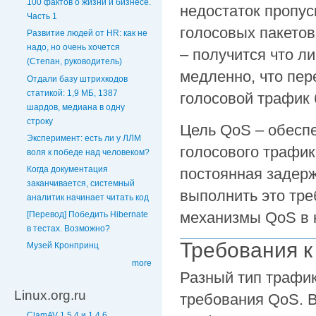
100 фактов о жизни и бизнесе.
недостаток пропус
Часть 1
голосовых пакетов
Развитие людей от HR: как не
надо, но очень хочется
– получится что л
(Степан, руководитель)
медленно, что пе
Отдали базу штрихкодов
статикой: 1,9 МБ, 1387
голосовой трафик 
шардов, медиана в одну
строку
Цель QoS – обесп
Эксперимент: есть ли у ЛЛМ
голосового трафик
воля к победе над человеком?
Когда документация
постоянная задерж
заканчивается, системный
выполнить это тр
аналитик начинает читать код
механизмы QoS в к
[Перевод] Победить Hibernate
в тестах. Возможно?
Требования к
Музей Кронпринц
more
Разный тип трафик
Linux.org.ru
требования QoS. В
ClamAV 1.5.4 и 1.4.6