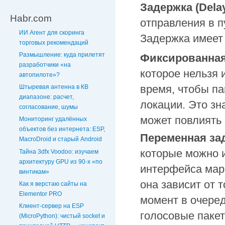
Задержка (Dela
Habr.com
отправления в п
ИИ Агент для скоринга
Задержка имеет
торговых рекомендаций
Размышление: куда прилетят
Фиксированная 
разработчики «на
которое нельзя 
автопилоте»?
время, чтобы па
Штыревая антенна в КВ
диапазоне: расчет,
локации. Это з
согласование, шумы
может повлиять 
Мониторинг удалённых
объектов без интернета: ESP,
Переменная зад
MacroDroid и старый Android
которые можно 
Тайна 3dfx Voodoo: изучаем
архитектуру GPU из 90-х «по
интерфейса мар
винтикам»
она зависит от 
Как я верстаю сайты на
Elementor PRO
момент в очеред
Клиент-сервер на ESP
голосовые пакет
(MicroPython): чистый socket и