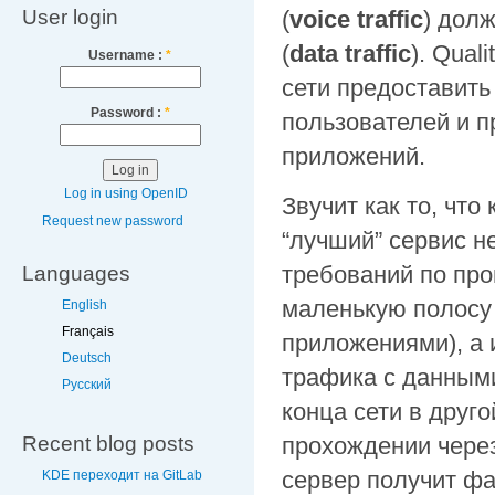
User login
(
voice traffic
) дол
(
data traffic
). Qual
Username :
*
сети предоставить
Password :
*
пользователей и п
приложений.
Log in using OpenID
Звучит как то, что
Request new password
“лучший” сервис н
требований по про
Languages
маленькую полосу 
English
Français
приложениями), а 
Deutsch
трафика с данными
Русский
конца сети в друг
Recent blog posts
прохождении через
сервер получит фа
KDE переходит на GitLab