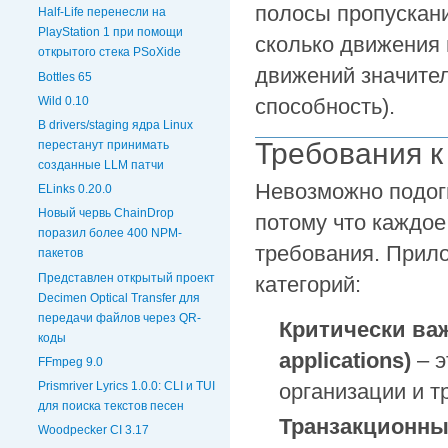
полосы пропускани
Half-Life перенесли на
PlayStation 1 при помощи
сколько движения 
открытого стека PSoXide
движений значите
Bottles 65
Wild 0.10
способность).
В drivers/staging ядра Linux
Требования к
перестанут принимать
созданные LLM патчи
Невозможно подогн
ELinks 0.20.0
Новый червь ChainDrop
потому что каждое
поразил более 400 NPM-
требования. Прил
пакетов
Представлен открытый проект
категорий:
Decimen Optical Transfer для
передачи файлов через QR-
Критически важ
коды
applications)
– 
FFmpeg 9.0
Prismriver Lyrics 1.0.0: CLI и TUI
организации и 
для поиска текстов песен
Транзакционные
Woodpecker CI 3.17