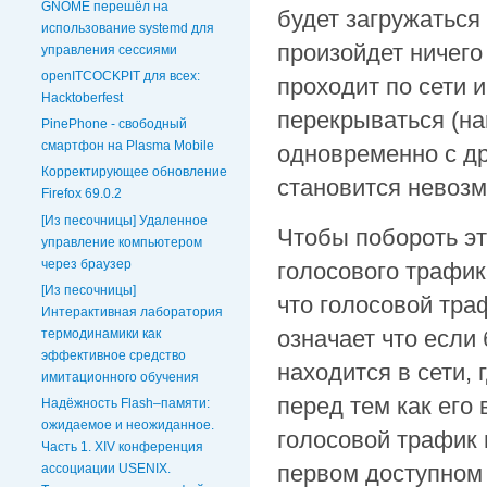
GNOME перешёл на
будет загружаться 
использование systemd для
произойдет ничего
управления сессиями
openITCOCKPIT для всех:
проходит по сети 
Hacktoberfest
перекрываться (на
PinePhone - свободный
смартфон на Plasma Mobile
одновременно с др
Корректирующее обновление
становится невоз
Firefox 69.0.2
[Из песочницы] Удаленное
Чтобы побороть эт
управление компьютером
через браузер
голосового трафик
[Из песочницы]
что голосовой тра
Интерактивная лаборатория
означает что если
термодинамики как
эффективное средство
находится в сети, 
имитационного обучения
перед тем как его
Надёжность Flash–памяти:
ожидаемое и неожиданное.
голосовой трафик 
Часть 1. XIV конференция
первом доступном и
ассоциации USENIX.