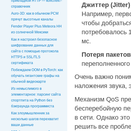
прикладной HTTP — конспект-
Джиттер (Jitter
справочник
Например, перво
Auro-3D: как в обычном PCM
прячут высотные каналы
чтобы добраться
Fender Player Plus Meteora HH
потребовалось 1
из солнечной Мексики
Как я настроил безопасное
мс.
шифрование данных для
сайта с помощью протокола
Потеря пакетов 
HTTPS и SSL/TLS
переполненного
сертификата
Побеждаем OOM в PyTorch: как
Очень важно пони
обучать гигантские графы на
обычной видеокарте
наложения звука, 
Из немыслимого в
элементарное: парсинг сайта
Механизм QoS пред
спортпита на Python без
бэкграунда программиста
бесперебойную пер
Как злоумышленник за
в сети. Однако эт
несколько шагов перехватит
решить все пробле
ваши данные