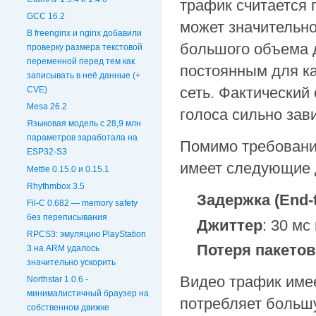
трафик считается 
GCC 16.2
может значительно
В freenginx и nginx добавили
большого объема д
проверку размера текстовой
переменной перед тем как
постоянным для к
записывать в неё данные (+
сеть. Фактический
CVE)
Mesa 26.2
голоса сильно зав
Языковая модель с 28,9 млн
параметров заработала на
Помимо требований
ESP32-S3
имеет следующие 
Mettle 0.15.0 и 0.15.1
Rhythmbox 3.5
Задержка (End-t
Fil-C 0.682 — memory safety
без переписывания
Джиттер
: 30 м
RPCS3: эмуляцию PlayStation
Потеря пакетов
3 на ARM удалось
значительно ускорить
Видео трафик имее
Northstar 1.0.6 -
минималистичный браузер на
потребляет больш
собственном движке