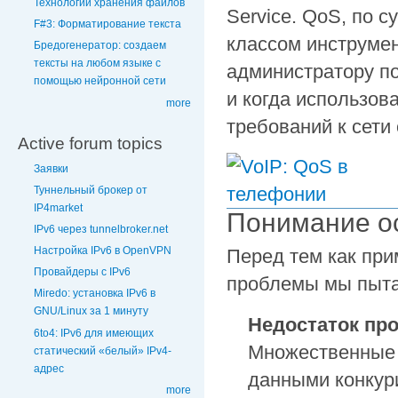
Технологии хранения файлов
Service. QoS, по с
F#3: Форматирование текста
классом инструмен
Бредогенератор: создаем
тексты на любом языке с
администратору по
помощью нейронной сети
и когда использов
more
требований к сети 
Active forum topics
Заявки
Туннельный брокер от
IP4market
Понимание о
IPv6 через tunnelbroker.net
Настройка IPv6 в OpenVPN
Перед тем как при
Провайдеры с IPv6
проблемы мы пыта
Miredo: установка IPv6 в
GNU/Linux за 1 минуту
Недостаток про
6to4: IPv6 для имеющих
Множественные 
статический «белый» IPv4-
адрес
данными конкур
more