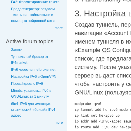
F#3: Форматирование текста
Бредогенератор: создаем
3. Настройка
тексты на любом языке с
помощью нейронной сети
Создав туннель, пер
more
навигации «Account 
Active forum topics
именем туннеля в их
«Example
OS
Configu
Заявки
Туннельный брокер от
список, где предла
IP4market
систему. После указ
IPv6 через tunnelbroker.net
сервер выдаст спис
Настройка IPv6 в OpenVPN
чтобы настроить у с
Провайдеры с IPv6
Miredo: установка IPv6 в
GNU/Linux (пользуяс
GNU/Linux за 1 минуту
6to4: IPv6 для имеющих
modprobe ipv6

статический «белый» IPv4-
ip tunnel add he-ipv6 mode 
адрес
ip link set he-ipv6 up

ip addr add <IPv6-адрес ваше
more
ip route add ::/0 dev he-ipv