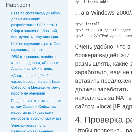
ip -f inet6 addr
Habr.com
…а в Windows 2000/
База по системному дизайну
для начинающих
ipv6 install

разработчиков ПО. Часть 0.
ipv6 rtu ::/0 2/::<IP-адрес 
Сбор и анализ требований,
ipv6 adu 2/<IPv6-адрес ваше
инструменты визуализации
LLM не научились врать. Они
Очень удобно, что в
научились говорить
брокера выдаёт эти 
ЭВМ в народном хозяйстве:
размышлять, какие з
железная дорога, «Сирена»
Аэрофлота, с/х и стройка
заработало, вам не 
«А какая разница?»: 54-
вставить предложенн
часовой ресёрч на роль Lead
Collection в Мексике, которую
должен заработать. 
просто не обновили
находитесь за NAT 
Разделение ответственности
сайтом «local [IP адр
между Claude и Codex: как я
перестал выбирать одну
4. Проверка 
нейросеть и усилил сразу две
Электрическое поле
Чтобы проверить, р
равномерно заряженных