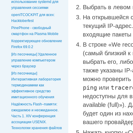
использование systemd для
Выбрать в левом м
управления сессиями
openITCOCKPIT для всех:
На открывшейся с
Hacktoberfest
текущий IP-адрес
PinePhone - свободный
входящие пакеты 
смартфон на Plasma Mobile
Корректирующее обновление
В строке «We rec
Firefox 69.0.2
(самый близкий к
[Из песочницы] Удаленное
управление компьютером
выбрать его, либо
через браузер
также указаны IP
[Из песочницы]
можно проверить 
Интерактивная лаборатория
термодинамики как
ping
tracer
или
эффективное средство
недоступны для в
имитационного обучения
available (full)»
Надёжность Flash–памяти:
ожидаемое и неожиданное.
будет один из на
Часть 1. XIV конференция
вашего провайдер
ассоциации USENIX.
Технологии хранения файлов
Нажать кнопку «Cr