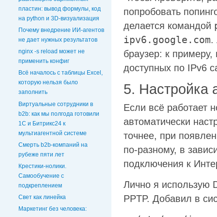
пластин: вывод формулы, код
попробовать попинго
на python и 3D‑визуализация
делается командой
Почему внедрение ИИ-агентов
ipv6.google.com
.
не дает нужных результатов
nginx -s reload может не
браузер: к примеру,
применить конфиг
доступных по IPv6 с
Всё началось с таблицы Excel,
которую нельзя было
5. Настройка 
заполнить
Виртуальные сотрудники в
Если всё работает н
b2b: как мы полгода готовили
автоматически наст
1С и Битрикс24 к
мультиагентной системе
точнее, при появле
Смерть b2b-компаний на
по-разному, в завис
рубеже пяти лет
подключения к Инте
Крестики-нолики.
Самообучение с
Лично я использую 
подкреплением
PPTP. Добавил в си
Свет как линейка
Маркетинг без человека: