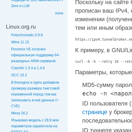
подводить. Всё закончилось Pi
Поскольку на сайте 
Zero и LLM
прописан ваш IPv4,
more
изменении (получени
Linux.org.ru
тем или иным образ
Polychromatic 0.9.8
https://ipv4.tunnelbroker.n
Wine 11.15
К примеру, в GNU/L
Proxmox VE получил
официальную поддержку 64-
разрядных ARM-серверов
curl -4 -k --retry 10 --ret
ClamAV 1.5.4 и 1.4.6
Параметры, которые
GCC 16.2
В freenginx и nginx добавили
MD5-сумму пароля
проверку размера текстовой
echo -n <парол
переменной перед тем как
записывать в неё данные (+
ID пользователя (
CVE)
странице
у брокер
Mesa 26.2
последовательнос
Языковая модель с 28,9 млн
параметров заработала на
ID туннеля указан
ESP32-S3