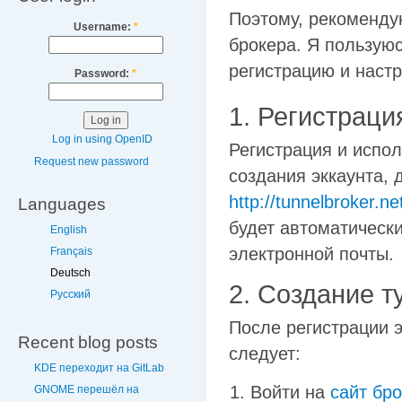
Поэтому, рекоменду
Username:
*
брокера. Я пользую
регистрацию и настр
Password:
*
1. Регистрация
Log in using OpenID
Регистрация и испо
Request new password
создания эккаунта, 
http://tunnelbroker.ne
Languages
будет автоматическ
English
электронной почты.
Français
Deutsch
2. Создание т
Русский
После регистрации э
Recent blog posts
следует:
KDE переходит на GitLab
Войти на
сайт бр
GNOME перешёл на