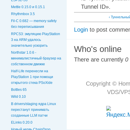
Tunnel ID».
Mettle 0.15.0 и 0.15.1
Rhythmbox 3.5
‹ Туннельный
Fil-C 0.682 — memory safety
без переписывания
Login
to post comme
RPCS3: эмуляцию PlayStation
3 на ARM удалось
значительно ускорить
Who's online
Northstar 1.0.6 -
минималистичный браузер на
There are currently
0
собственном движке
Half-Life перенесли на
PlayStation 1 при помощи
Copyright © Hom
открытого стека PSoXide
Bottles 65
VDS/VPS 
Wild 0.10
В drivers/staging ядра Linux
перестанут принимать
созданные LLM патчи
ELinks 0.20.0
Новый червь ChainDrop