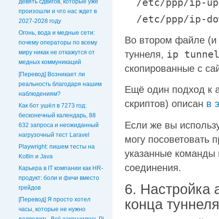
/etc/ppp/ip-up
девять сдвигов, которые уже
произошли и что нас ждет в
/etc/ppp/ip-do
2027-2028 году
Огонь, вода и медные сети:
Во втором файле (и
почему операторы по всему
ip tunne
туннеля,
миру никак не откажутся от
медных коммуникаций
скопированные с са
[Перевод] Возникает ли
реальность благодаря нашим
Ещё один подход к 
наблюдениям?
скриптов) описан
в 
Как бот ушёл в 7273 год:
бесконечный календарь, 88
Если же вы использу
632 запроса и неожиданный
нагрузочный тест Laravel
могу посоветовать 
Playwright: пишем тесты на
указанные команды 
Kotlin и Java
соединения.
Карьера в IT компании как HR-
продукт: боли и фичи вместо
6. Настройка 
грейдов
[Перевод] Я просто хотел
конца туннел
часы, которые не нужно