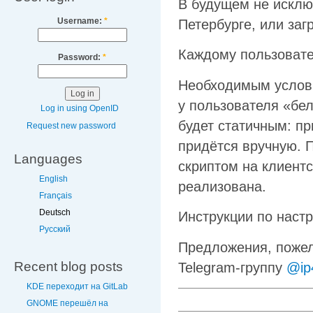
В будущем не исклю
Username:
*
Петербурге, или заг
Каждому пользовате
Password:
*
Необходимым услови
у пользователя «бел
Log in using OpenID
будет статичным: пр
Request new password
придётся вручную. 
Languages
скриптом на клиентс
English
реализована.
Français
Deutsch
Инструкции по наст
Русский
Предложения, пожел
Recent blog posts
Telegram-группу
@ip
KDE переходит на GitLab
GNOME перешёл на