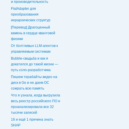
и производительность
FlatAdapter для
преобразования
иерархических структур
[Перевод] Драгоценный
камень в сердце квантовой
физики
От болтливых LLM-агентов к
управляемым системам
Bubble-свадьба и как я
докатился до такой жизни —
путь соло-разработчика
Пишем терабайты видео на
диск в Go и не даем ОС
сожрать всю память
Что я узнала, когда выгрузила
весь реестр российского ПО и
проанализировала все 32
тысячи записей
16 и ещё 1 причина знать
SHAP