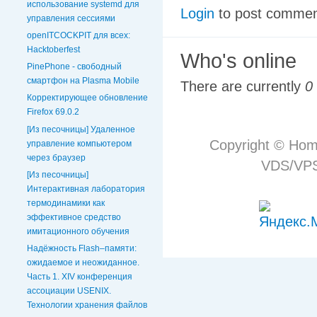
использование systemd для
Login
to post comme
управления сессиями
openITCOCKPIT для всех:
Hacktoberfest
Who's online
PinePhone - свободный
смартфон на Plasma Mobile
There are currently
0
Корректирующее обновление
Firefox 69.0.2
[Из песочницы] Удаленное
Copyright © Hom
управление компьютером
через браузер
VDS/VPS 
[Из песочницы]
Интерактивная лаборатория
термодинамики как
эффективное средство
имитационного обучения
Надёжность Flash–памяти:
ожидаемое и неожиданное.
Часть 1. XIV конференция
ассоциации USENIX.
Технологии хранения файлов