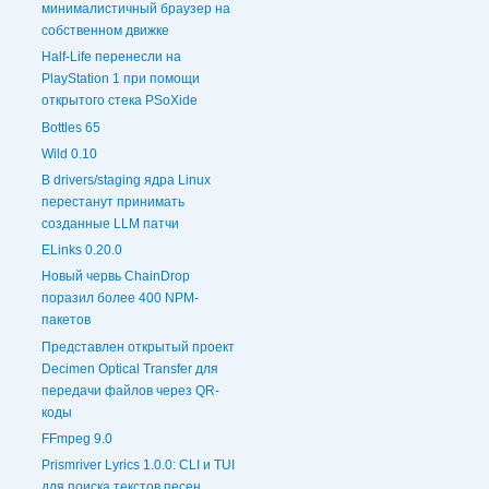
минималистичный браузер на
собственном движке
Half-Life перенесли на
PlayStation 1 при помощи
открытого стека PSoXide
Bottles 65
Wild 0.10
В drivers/staging ядра Linux
перестанут принимать
созданные LLM патчи
ELinks 0.20.0
Новый червь ChainDrop
поразил более 400 NPM-
пакетов
Представлен открытый проект
Decimen Optical Transfer для
передачи файлов через QR-
коды
FFmpeg 9.0
Prismriver Lyrics 1.0.0: CLI и TUI
для поиска текстов песен