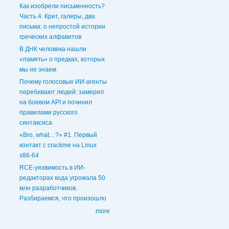
Как изобрели письменность?
Часть 4. Крит, галеры, два
письма: о непростой истории
греческих алфавитов
В ДНК человека нашли
«память» о предках, которых
мы не знаем
Почему голосовые ИИ‑агенты
перебивают людей: замерил
на боевом API и починил
правилами русского
синтаксиса
«Bro, what…?» #1. Первый
контакт с crackme на Linux
x86-64
RCE-уязвимость в ИИ-
редакторах кода угрожала 50
млн разработчиков.
Разбираемся, что произошло
more