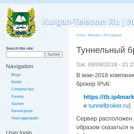
Kurgan-Telecom Ru |
Home
›
Форумы
›
IPv6 форум
Туннельный бр
Search this site:
Sat, 09/08/2018 - 21:
Navigation
В мае-2018 компан
Blogs
Books
брокер IPv6:
Compose tips
https://tb.ip4mark
Forums
Suchen
и
tunnelbroker.ru
)
Recent posts
Сервер расположен 
Feed aggregator
образом сказаться н
User login