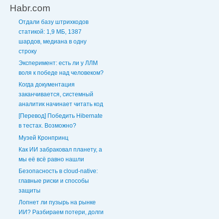
Habr.com
Отдали базу штрихкодов
статикой: 1,9 МБ, 1387
шардов, медиана в одну
строку
Эксперимент: есть ли у ЛЛМ
воля к победе над человеком?
Когда документация
заканчивается, системный
аналитик начинает читать код
[Перевод] Победить Hibernate
в тестах. Возможно?
Музей Кронпринц
Как ИИ забраковал планету, а
мы её всё равно нашли
Безопасность в cloud-native:
главные риски и способы
защиты
Лопнет ли пузырь на рынке
ИИ? Разбираем потери, долги