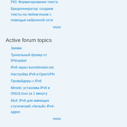
F#3: Форматирование текста
Бредогенератор: создаем
тексты на любом языке с
помощью нейронной сети
more
Active forum topics
Заявки
Туннельный брокер от
IP4market
IPv6 через tunnelbroker.net
Настройка IPv6 в OpenVPN
Провайдеры с IPv6
Miredo: установка IPv6 в
GNU/Linux за 1 минуту
6to4: IPv6 для имеющих
статический «белый» IPv4-
адрес
more