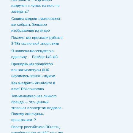
накручен и лучше на него не
заливать?
Сшивка кадров с микроскопа:
как собрать большое
изображение из видео
Похоже, мы проспали рубеж в
3 ТВт солнечной энергетики
Я написал мессенджер в
одиночку … Разбор 149-ФЗ
Пробирка как процессор
или как молекулы ДНК
научились решать задачи
Как внедрить ИИ-агента в
amoCRM пошагово
Топ-менеджер без личного
бренда — это ценный
экспонат в запертом подвале.
Почему «молчуны»
проигрывают?
Реестр российского ПО есть,