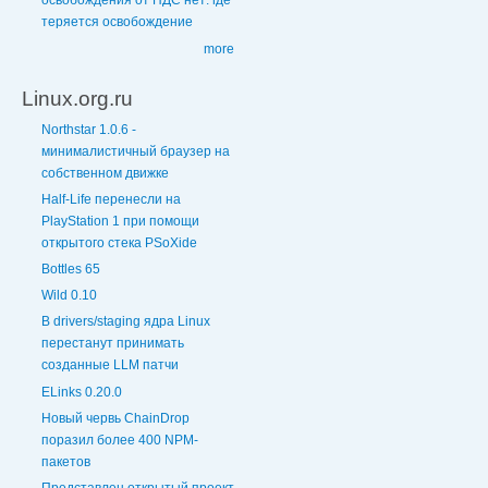
освобождения от НДС нет: где
теряется освобождение
more
Linux.org.ru
Northstar 1.0.6 -
минималистичный браузер на
собственном движке
Half-Life перенесли на
PlayStation 1 при помощи
открытого стека PSoXide
Bottles 65
Wild 0.10
В drivers/staging ядра Linux
перестанут принимать
созданные LLM патчи
ELinks 0.20.0
Новый червь ChainDrop
поразил более 400 NPM-
пакетов
Представлен открытый проект