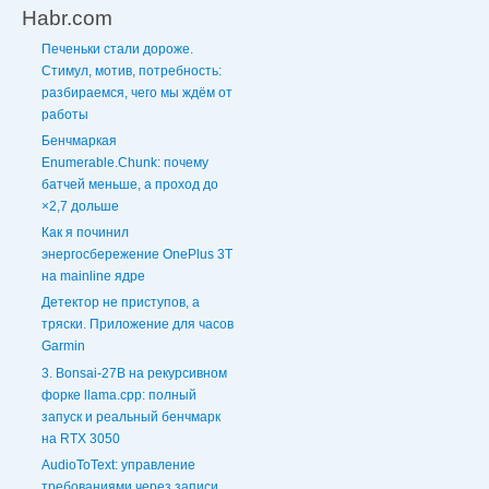
Habr.com
Печеньки стали дороже.
Стимул, мотив, потребность:
разбираемся, чего мы ждём от
работы
Бенчмаркая
Enumerable.Chunk: почему
батчей меньше, а проход до
×2,7 дольше
Как я починил
энергосбережение OnePlus 3T
на mainline ядре
Детектор не приступов, а
тряски. Приложение для часов
Garmin
3. Bonsai-27B на рекурсивном
форке llama.cpp: полный
запуск и реальный бенчмарк
на RTX 3050
AudioToText: управление
требованиями через записи