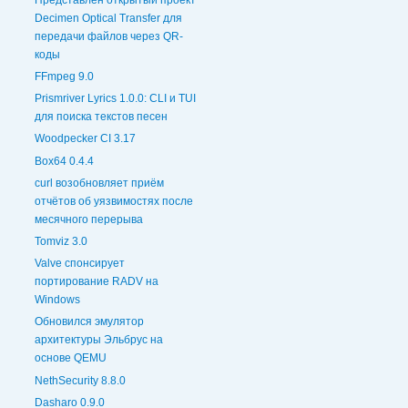
Decimen Optical Transfer для
передачи файлов через QR-
коды
FFmpeg 9.0
Prismriver Lyrics 1.0.0: CLI и TUI
для поиска текстов песен
Woodpecker CI 3.17
Box64 0.4.4
curl возобновляет приём
отчётов об уязвимостях после
месячного перерыва
Tomviz 3.0
Valve спонсирует
портирование RADV на
Windows
Обновился эмулятор
архитектуры Эльбрус на
основе QEMU
NethSecurity 8.8.0
Dasharo 0.9.0