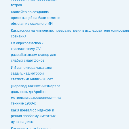
встреч
Конвейер по созданию
презентаций на базе заметок
obsidian и локального ИИ
Как рассказ на литконкурс превратил меня в исследователя копирован
сознания
От object detection к
классическому CV:
разрабатываем сканер для
слабых смартфонов
ИИ за полтора часа взял
задачу, над которой
статистики бились 20 лет
[Перевод] Как NASA измеряла
дальность до Apollo с
метровым разрешением — на
технике 1960-х
Как я воевал с Яндексом и
решил проблему «мертвых
душ» на диске
Как понять, что tg-канал