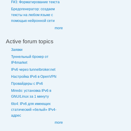
F#3: Форматирование текста
Бредогенератор: создаем
тексты на любом языке с
помощью нейронной сети
more
Active forum topics
Заявки
Туннельный брокер от
IP4market
IPv6 через tunnelbroker.net
Настройка IPv6 в OpenVPN
Провайдеры с IPv6
Miredo: установка IPv6 в
GNU/Linux за 1 минуту
6to4: IPv6 для имеющих
статический «белый» IPv4-
адрес
more