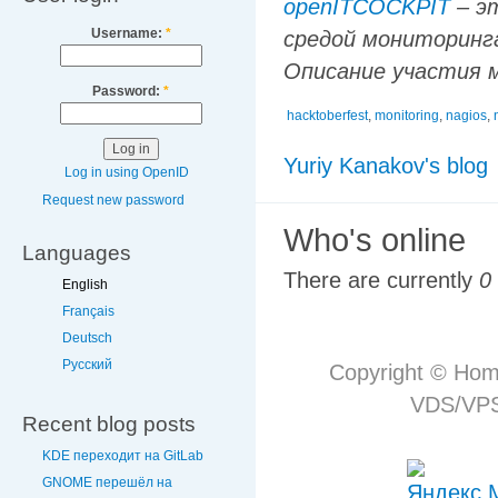
openITCOCKPIT
– э
Username:
*
средой мониторинга
Описание участия
Password:
*
hacktoberfest
,
monitoring
,
nagios
,
Yuriy Kanakov's blog
Log in using OpenID
Request new password
Who's online
Languages
There are currently
0
English
Français
Deutsch
Русский
Copyright © Hom
VDS/VPS 
Recent blog posts
KDE переходит на GitLab
GNOME перешёл на