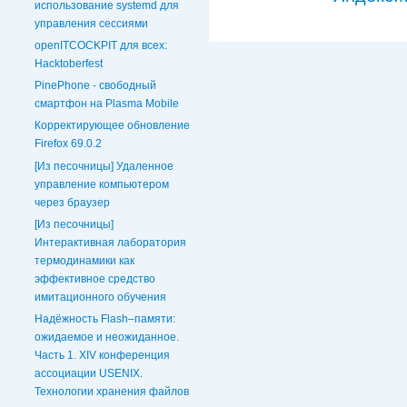
использование systemd для
управления сессиями
openITCOCKPIT для всех:
Hacktoberfest
PinePhone - свободный
смартфон на Plasma Mobile
Корректирующее обновление
Firefox 69.0.2
[Из песочницы] Удаленное
управление компьютером
через браузер
[Из песочницы]
Интерактивная лаборатория
термодинамики как
эффективное средство
имитационного обучения
Надёжность Flash–памяти:
ожидаемое и неожиданное.
Часть 1. XIV конференция
ассоциации USENIX.
Технологии хранения файлов