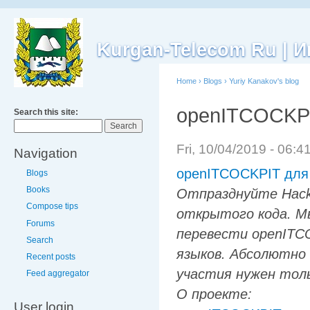
Kurgan-Telecom Ru |
Home
›
Blogs
›
Yuriy Kanakov's blog
openITCOCKPIT
Search this site:
Fri, 10/04/2019 - 06:
Navigation
openITCOCKPIT для в
Blogs
Books
Отпразднуйте Hackt
Compose tips
открытого кода. М
Forums
перевести openITC
Search
языков. Абсолютно
Recent posts
участия нужен тол
Feed aggregator
О проекте:
User login