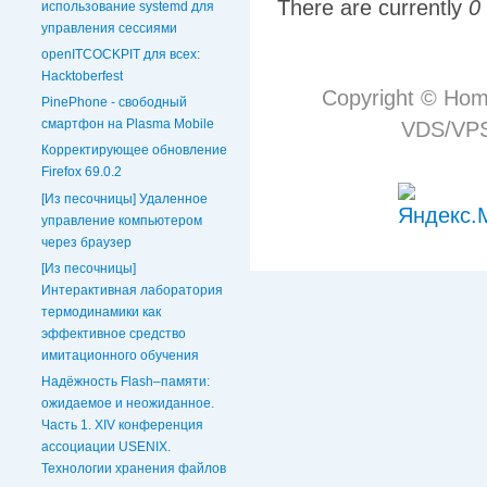
There are currently
0
использование systemd для
управления сессиями
openITCOCKPIT для всех:
Hacktoberfest
Copyright © Hom
PinePhone - свободный
смартфон на Plasma Mobile
VDS/VPS 
Корректирующее обновление
Firefox 69.0.2
[Из песочницы] Удаленное
управление компьютером
через браузер
[Из песочницы]
Интерактивная лаборатория
термодинамики как
эффективное средство
имитационного обучения
Надёжность Flash–памяти:
ожидаемое и неожиданное.
Часть 1. XIV конференция
ассоциации USENIX.
Технологии хранения файлов