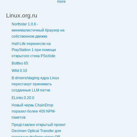
more
Linux.org.ru
Northstar 1.0.6 -
минималистичный браузер на
собственном движке
Half-Life перенесли на
PlayStation 1 при помощи
открытого стека PSoXide
Bottles 65
Wild 0.10
В drivers/staging ядра Linux
перестанут принимать
созданные LLM патчи
ELinks 0.20.0
Новый червь ChainDrop
поразил более 400 NPM-
пакетов
Представлен открытый проект
Decimen Optical Transfer для
передачи файлов через QR-