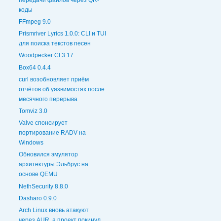
коды
FFmpeg 9.0
Prismriver Lyrics 1.0.0: CLI и TUI
для поиска текстов песен
Woodpecker CI 3.17
Box64 0.4.4
curl возобновляет приём
отчётов об уязвимостях после
месячного перерыва
Tomviz 3.0
Valve спонсирует
портирование RADV на
Windows
Обновился эмулятор
архитектуры Эльбрус на
основе QEMU
NethSecurity 8.8.0
Dasharo 0.9.0
Arch Linux вновь атакуют
через AUR, а проект покинул