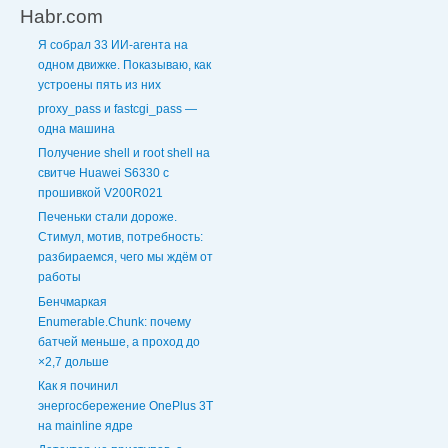
Habr.com
Я собрал 33 ИИ-агента на
одном движке. Показываю, как
устроены пять из них
proxy_pass и fastcgi_pass —
одна машина
Получение shell и root shell на
свитче Huawei S6330 с
прошивкой V200R021
Печеньки стали дороже.
Стимул, мотив, потребность:
разбираемся, чего мы ждём от
работы
Бенчмаркая
Enumerable.Chunk: почему
батчей меньше, а проход до
×2,7 дольше
Как я починил
энергосбережение OnePlus 3T
на mainline ядре