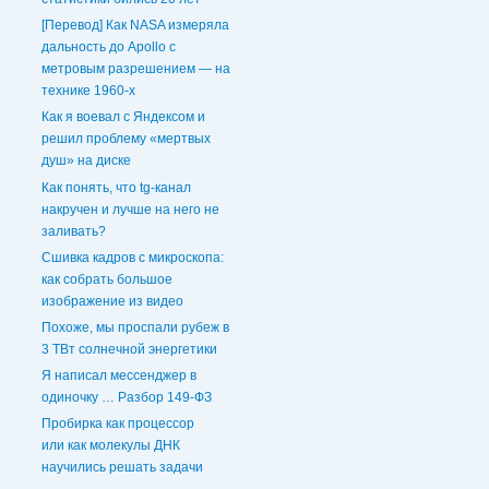
[Перевод] Как NASA измеряла
дальность до Apollo с
метровым разрешением — на
технике 1960-х
Как я воевал с Яндексом и
решил проблему «мертвых
душ» на диске
Как понять, что tg-канал
накручен и лучше на него не
заливать?
Сшивка кадров с микроскопа:
как собрать большое
изображение из видео
Похоже, мы проспали рубеж в
3 ТВт солнечной энергетики
Я написал мессенджер в
одиночку … Разбор 149-ФЗ
Пробирка как процессор
или как молекулы ДНК
научились решать задачи