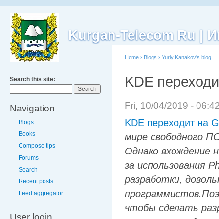
Kurgan-Telecom Ru |
Home
›
Blogs
›
Yuriy Kanakov's blog
KDE переходит
Search this site:
Fri, 10/04/2019 - 06:
Navigation
KDE переходит на G
Blogs
Books
мире свободного ПО
Compose tips
Однако вхождение н
Forums
за использования P
Search
разработки, довол
Recent posts
программистов.Поэ
Feed aggregator
чтобы сделать разр
User login