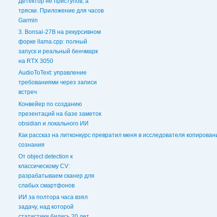
Детектор не приступов, а
тряски. Приложение для часов
Garmin
3. Bonsai-27B на рекурсивном
форке llama.cpp: полный
запуск и реальный бенчмарк
на RTX 3050
AudioToText: управление
требованиями через записи
встреч
Конвейер по созданию
презентаций на базе заметок
obsidian и локального ИИ
Как рассказ на литконкурс превратил меня в исследователя копирован
сознания
От object detection к
классическому CV:
разрабатываем сканер для
слабых смартфонов
ИИ за полтора часа взял
задачу, над которой
статистики бились 20 лет