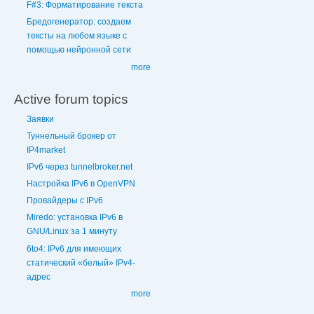
F#3: Форматирование текста
Бредогенератор: создаем
тексты на любом языке с
помощью нейронной сети
more
Active forum topics
Заявки
Туннельный брокер от
IP4market
IPv6 через tunnelbroker.net
Настройка IPv6 в OpenVPN
Провайдеры с IPv6
Miredo: установка IPv6 в
GNU/Linux за 1 минуту
6to4: IPv6 для имеющих
статический «белый» IPv4-
адрес
more