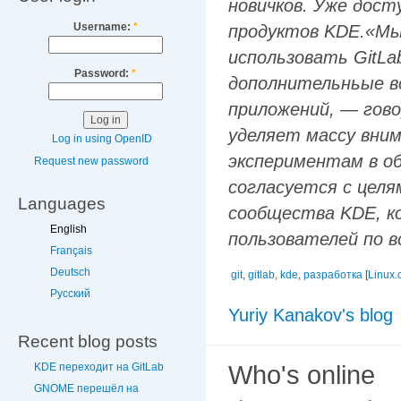
новичков. Уже дос
Username:
*
продуктов KDE.«Мы
использовать GitLa
Password:
*
дополнительньые в
приложений, — гово
уделяет массу вни
Log in using OpenID
экспериментам в о
Request new password
согласуется с целя
Languages
сообщества KDE, к
English
пользователей по в
Français
Deutsch
git
,
gitlab
,
kde
,
разработка
[
Linux.
Русский
Yuriy Kanakov's blog
Recent blog posts
KDE переходит на GitLab
Who's online
GNOME перешёл на