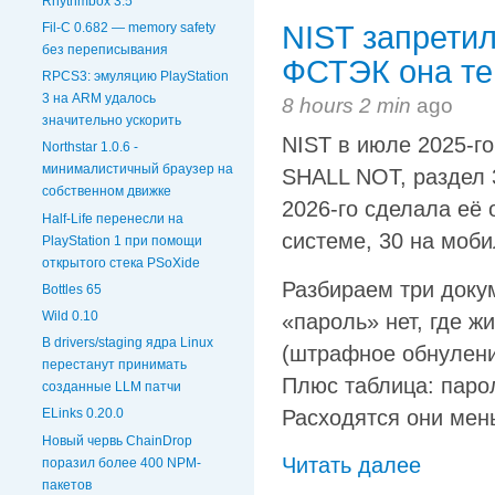
Rhythmbox 3.5
Fil-C 0.682 — memory safety
NIST запретил
без переписывания
ФСТЭК она те
RPCS3: эмуляцию PlayStation
3 на ARM удалось
8 hours 2 min
ago
значительно ускорить
NIST в июле 2025-г
Northstar 1.0.6 -
минималистичный браузер на
SHALL NOT, раздел 
собственном движке
2026-го сделала её 
Half-Life перенесли на
системе, 30 на моби
PlayStation 1 при помощи
открытого стека PSoXide
Разбираем три доку
Bottles 65
Wild 0.10
«пароль» нет, где ж
В drivers/staging ядра Linux
(штрафное обнуление
перестанут принимать
Плюс таблица: паро
созданные LLM патчи
Расходятся они мен
ELinks 0.20.0
Новый червь ChainDrop
Читать далее
поразил более 400 NPM-
пакетов