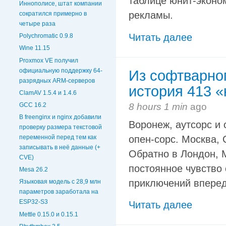
таблице юнит-эконо
Иннополисе, штат компании
рекламы.
сократился примерно в
четыре раза
Читать далее
Polychromatic 0.9.8
Wine 11.15
Proxmox VE получил
официальную поддержку 64-
Из софтварног
разрядных ARM-серверов
история 413 «
ClamAV 1.5.4 и 1.4.6
8 hours 1 min
ago
GCC 16.2
В freenginx и nginx добавили
Воронеж, аутсорс и 
проверку размера текстовой
опен-сорс. Москва, 
переменной перед тем как
записывать в неё данные (+
Обратно в Лондон, Mi
CVE)
постоянное чувство 
Mesa 26.2
приключений вперед
Языковая модель с 28,9 млн
параметров заработала на
ESP32-S3
Читать далее
Mettle 0.15.0 и 0.15.1