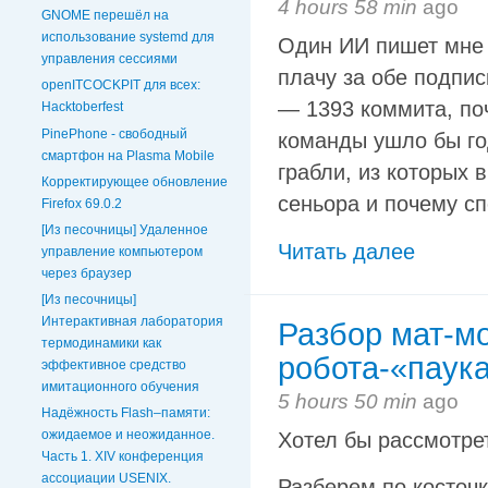
4 hours 58 min
ago
GNOME перешёл на
использование systemd для
Один ИИ пишет мне к
управления сессиями
плачу за обе подпис
openITCOCKPIT для всех:
— 1393 коммита, поч
Hacktoberfest
PinePhone - свободный
команды ушло бы го
смартфон на Plasma Mobile
грабли, из которых 
Корректирующее обновление
сеньора и почему сп
Firefox 69.0.2
[Из песочницы] Удаленное
Читать далее
управление компьютером
через браузер
[Из песочницы]
Интерактивная лаборатория
Разбор мат-м
термодинамики как
робота-«паук
эффективное средство
имитационного обучения
5 hours 50 min
ago
Надёжность Flash–памяти:
ожидаемое и неожиданное.
Хотел бы рассмотрет
Часть 1. XIV конференция
ассоциации USENIX.
Разберем по косточк