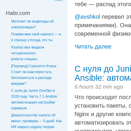
тебе — распад этого
Habr.com
@avshkol
перевел эт
Мечтают ли андроиды об
примечаниями). Она
электроовцах?
современной физики
Покажи мне свой харнесс — и
я спрошу у Клода, кто ты
Читать далее
Разбор мат-модели
четырехногого
робота-«паука»
[Перевод] Спросите Итана:
С нуля до Juni
Стоит ли нам перестать
Ansible: авто
беспокоиться о распаде
вакуума?
6 hours 32 min
ago
С нуля до Junior DevOps в
Что происходит пос
2026 году. Часть 7.1 Ansible:
автоматизация настройки
установить пакеты, 
серверов
Nginx и другие комп
Доказательство заняло 30
минут, проверка — 5 дней. Как
автоматизировать эт
ИИ закрыл задачу теории