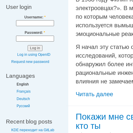
User login
электроовцах?». В м
по которым человека
Username:
*
используется вымы
Password:
*
эмоциональные реак
Я начал эту статью 
исследований, кото
Log in using OpenID
Request new password
обнаружил более ин
рациональные инжен
Languages
влияния не замечае
English
Français
Читать далее
Deutsch
Русский
Покажи мне св
Recent blog posts
кто ты
KDE переходит на GitLab