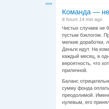
more
Команда — не
8 hours 14 min
ago
Чистых случаев не б
пустым бэклогом. П
мелкие доработки, 
Деньги идут. На ком
каждый месяц, в одн
вероятность, что хо
приличной.
Баланс отрицательны
сумму фонда оплаты 
преодолимой. Именн
нулевым, его приня