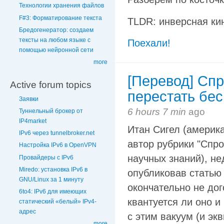
Технологии хранения файлов
F#3: Форматирование текста
TLDR: инверсная ки
Бредогенератор: создаем
тексты на любом языке с
Поехали!
помощью нейронной сети
more
[Перевод] Спр
Active forum topics
перестать бес
Заявки
6 hours 7 min
ago
Туннельный брокер от
IP4market
Итан Сигел (америка
IPv6 через tunnelbroker.net
автор рубрики "Спр
Настройка IPv6 в OpenVPN
научных знаний), н
Провайдеры с IPv6
Miredo: установка IPv6 в
опубликовав статью 
GNU/Linux за 1 минуту
окончательно не дог
6to4: IPv6 для имеющих
квантуется ли оно и 
статический «белый» IPv4-
адрес
с этим вакуум (и эк
more