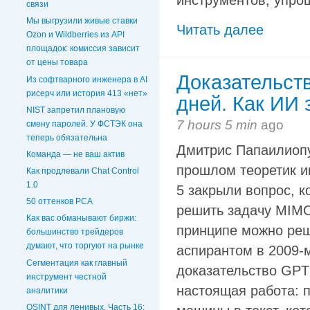
инструментов, упро
связи
Мы выгрузили живые ставки
Читать далее
Ozon и Wildberries из API
площадок: комиссия зависит
от цены товара
Доказательств
Из софтварного инженера в AI
рисерч или история 413 «нет»
дней. Как ИИ 
NIST запретил плановую
7 hours 5 min
ago
смену паролей. У ФСТЭК она
теперь обязательна
Дмитрис Папаилиопул
Команда — не ваш актив
прошлом теоретик 
Как продлевали Chat Control
1.0
5 закрыли вопрос, к
50 оттенков PCA
решить задачу MIMO
Как вас обманывают биржи:
принципе можно реш
большинство трейдеров
думают, что торгуют на рынке
аспирантом в 2009-м
Сегментация как главный
доказательство GPT
инструмент честной
настоящая работа: п
аналитики
OSINT для ленивых. Часть 16: