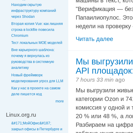
машины в текст, кот
Находим скрытую
"Верификация — без
инфраструктуру компаний
Папаилиопулос. Это
через Shodan
Вторая копия Vue: как лишняя
недели на проверку 
строка в lockfile повесила
Chromium
Читать далее
Тест локальных MOE моделей
Вне карьерного шаблона:
почему я вернулась из
Мы выгрузили 
руководства в системную
аналитику
API площадок:
Новый фреймворк
7 hours 33 min
ago
моделирования угроз для LLM
Как у нас в проекте на самом
Мы выгрузили живые 
деле пишется код
категории Ozon и 7
more
комиссия у одной и 
Linux.org.ru
20 % или 48 %, а ло
&#171;МойОфис&#187;
Разбираем на цифра
закрыл офисы в Петербурге и