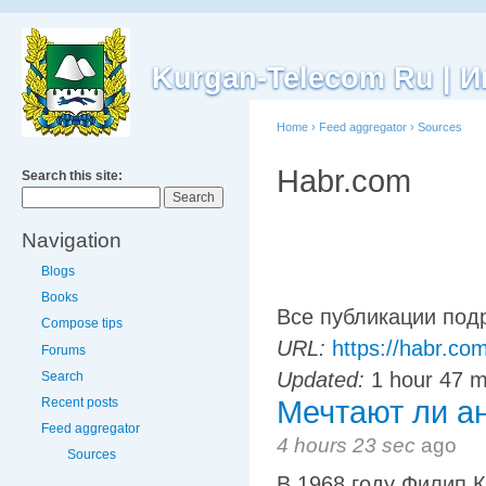
Kurgan-Telecom Ru |
Home
›
Feed aggregator
›
Sources
Habr.com
Search this site:
Navigation
Blogs
Books
Все публикации под
Compose tips
URL:
https://habr.com
Forums
Updated:
1 hour 47 m
Search
Recent posts
Мечтают ли а
Feed aggregator
4 hours 23 sec
ago
Sources
В 1968 году Филип 