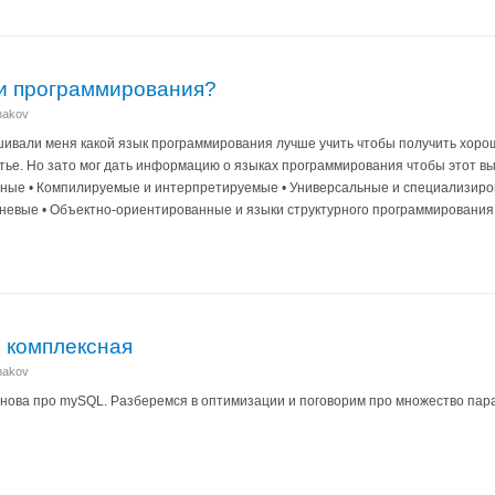
и программирования?
anakov
вали меня какой язык программирования лучше учить чтобы получить хорошую 
астье. Но зато мог дать информацию о языках программирования чтобы этот 
дные • Компилируемые и интерпретируемые • Универсальные и специализиров
невые • Объектно-ориентированные и языки структурного программирования 
 комплексная
anakov
снова про mySQL. Разберемся в оптимизации и поговорим про множество пар