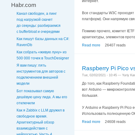
интернет.
Habr.com
Все стандарты W3C проходят 
Канал свободен, а пинг
платформ). Они напрямую свя
под нагрузкой скачет
до секунды: разбираемся
Помимо прочего, комитет IETF 
с bufferbloat и очередями
архитектуры, элементов прот
Как пишут базы данных на C#:
RavenDb
Read more
26407 reads
Как собрать «живую луну» из
500 000 точек в TouchDesigner
Я вам пишу: пять
Raspberry Pi Pico v
инструментов для авторов с
Tue, 02/02/2021 - 10:45 — Yuriy K
подключением внешней
До того, как Raspberry Foundat
модели
вот Arduino — микроконтроллер
Бот показывал самую
большая.
дешёвую цену лида. А мы его
отключили
У Arduino и Raspberry Pi Pic
Как я Zabbix с LLM дружил в
Использовать полноценную ОС 
свободное время.
Read more
24608 reads
Архитектурный обзор
взаимодействия с
нейросетью. Часть 4