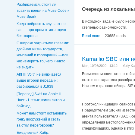
Разбираемся, стоит ли
Очередь из локальны
тратить время на Muse Code и
Muse Spark
В исходной задаче было неско
Когда нейросеть слушает не
степенью равномерности.
вас — про промпт-инъекцию
Read more
23688 reads
без жаргона
С широко закрытыми глазами:
двойная жизнь государств,
компаний и корпораций —или
Kamailio SBC или 
как измерить то, чего «никто
Mon, 10/26/2020 - 13:12 — Yuriy K
не видит»
Возможно многие, кто по той 
АКПП Voith не включается
статье постараемся разобрать
выше второй передачи:
Начнем с краткого обзора SIP
разбираемся в J1939
[Перевод] Swift на Apple II.
Часть 1: язык, компилятор и
Протокол инициации сеансов (
байткод
Прародителем SIP, как извест
Может нам стоит остановить
агента пользователя (UAC), сер
гонку вооружений и сесть
определения местоположения п
за стол переговоров?
спецификациях, однако в этих
Ежедневный Хабр: