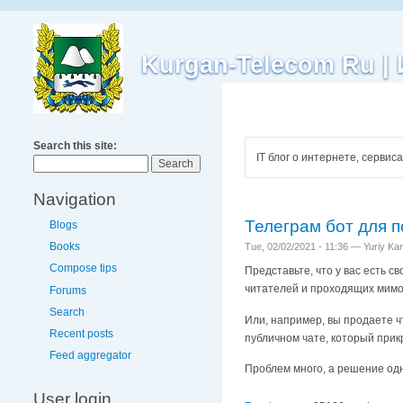
Kurgan-Telecom Ru 
Search this site:
IT блог о интернете, серви
Navigation
Телеграм бот для 
Blogs
Books
Tue, 02/02/2021 - 11:36 — Yuriy K
Compose tips
Представьте, что у вас есть с
читателей и проходящих мимо
Forums
Search
Или, например, вы продаете чт
Recent posts
публичном чате, который прикр
Feed aggregator
Проблем много, а решение одн
User login