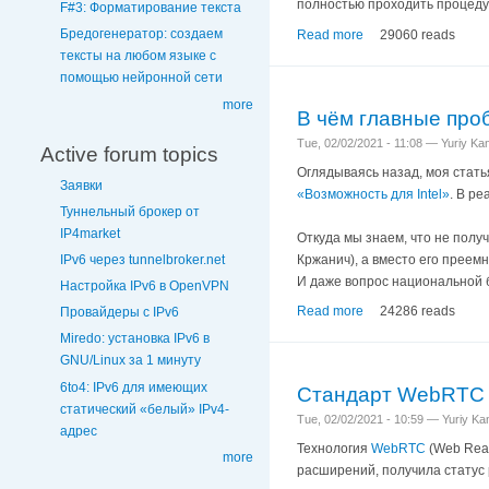
полностью проходить процедур
F#3: Форматирование текста
Бредогенератор: создаем
Read more
29060 reads
тексты на любом языке с
помощью нейронной сети
more
В чём главные проб
Tue, 02/02/2021 - 11:08 — Yuriy K
Active forum topics
Оглядываясь назад, моя стать
Заявки
«Возможность для Intel»
. В ре
Туннельный брокер от
IP4market
Откуда мы знаем, что не получ
Кржанич), а вместо его преем
IPv6 через tunnelbroker.net
И даже вопрос национальной
Настройка IPv6 в OpenVPN
Read more
24286 reads
Провайдеры с IPv6
Miredo: установка IPv6 в
GNU/Linux за 1 минуту
6to4: IPv6 для имеющих
Стандарт WebRTC 
статический «белый» IPv4-
Tue, 02/02/2021 - 10:59 — Yuriy K
адрес
Технология
WebRTC
(Web Real
more
расширений, получила статус