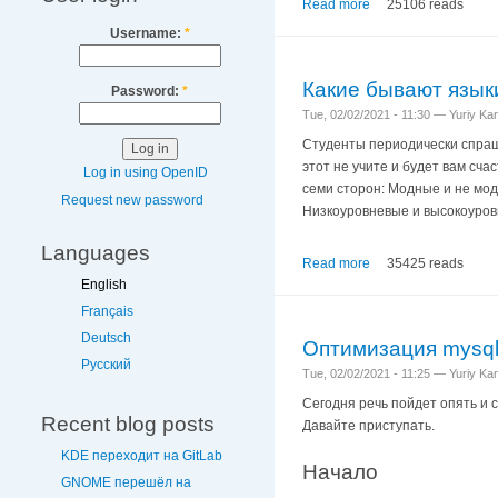
Read more
25106 reads
Username:
*
Какие бывают язык
Password:
*
Tue, 02/02/2021 - 11:30 — Yuriy K
Студенты периодически спраши
этот не учите и будет вам сч
Log in using OpenID
семи сторон: Модные и не мо
Request new password
Низкоуровневые и высокоуров
Languages
Read more
35425 reads
English
Français
Deutsch
Оптимизация mysql
Русский
Tue, 02/02/2021 - 11:25 — Yuriy K
Сегодня речь пойдет опять и 
Recent blog posts
Давайте приступать.
KDE переходит на GitLab
Начало
GNOME перешёл на