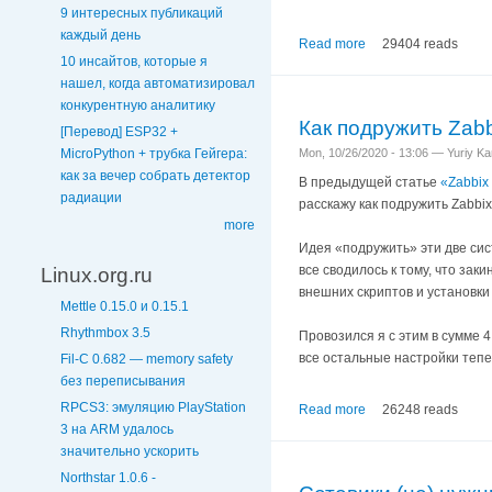
9 интересных публикаций
каждый день
Read more
29404 reads
10 инсайтов, которые я
нашел, когда автоматизировал
конкурентную аналитику
Как подружить Zabbi
[Перевод] ESP32 +
Mon, 10/26/2020 - 13:06 — Yuriy K
MicroPython + трубка Гейгера:
как за вечер собрать детектор
В предыдущей статье
«Zabbix
радиации
расскажу как подружить Zabbix
more
Идея «подружить» эти две сис
все сводилось к тому, что зак
Linux.org.ru
внешних скриптов и установки
Mettle 0.15.0 и 0.15.1
Rhythmbox 3.5
Провозился я с этим в сумме 4
все остальные настройки тепе
Fil-C 0.682 — memory safety
без переписывания
RPCS3: эмуляцию PlayStation
Read more
26248 reads
3 на ARM удалось
значительно ускорить
Northstar 1.0.6 -