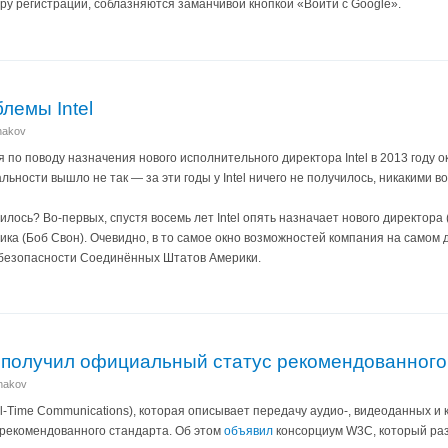
у регистрации, соблазняются заманчивой кнопкой «Войти с Google».
лемы Intel
anakov
я по поводу назначения нового исполнительного директора Intel в 2013 году 
альности вышло не так — за эти годы у Intel ничего не получилось, никакими
илось? Во-первых, спустя восемь лет Intel опять назначает нового директора (
ника (Боб Свон). Очевидно, в то самое окно возможностей компания на самом 
 безопасности Соединённых Штатов Америки.
получил официальный статус рекомендованног
anakov
-Time Communications), которая описывает передачу аудио-, видеоданных и
 рекомендованного стандарта. Об этом
объявил
консорциум W3C, который раз