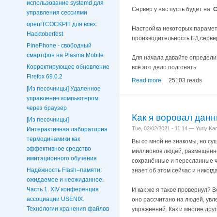
использование systemd для
Сервер у нас пусть будет на ​
C
управления сессиями
openITCOCKPIT для всех:
Настройка некоторых парамет
Hacktoberfest
производительность БД сервер
PinePhone - свободный
смартфон на Plasma Mobile
Для начала давайте определим
Корректирующее обновление
всё это дело подгонять.
Firefox 69.0.2
Read more
25103 reads
[Из песочницы] Удаленное
управление компьютером
через браузер
Как я воровал данн
[Из песочницы]
Tue, 02/02/2021 - 11:14 — Yuriy K
Интерактивная лаборатория
термодинамики как
Вы со мной не знакомы, но су
эффективное средство
миллионов людей, размещённой
имитационного обучения
сохранённые и пересланные ча
Надёжность Flash–памяти:
знает об этом сейчас и никогд
ожидаемое и неожиданное.
Часть 1. XIV конференция
И как же я такое провернул? 
ассоциации USENIX.
оно рассчитано на людей, увл
Технологии хранения файлов
упражнений. Как и многие дру