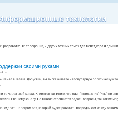
| Информационные технологии
сах, разработке, IP-телефонии, и других важных темах для менеджера и админ
поддержки своими руками
anakov
вой канал в Телеге. Допустим, вы высказываете непопулярную политическую точ
.
о-то через свой канал. Клиентов так много, что один "продажник" (=вы) не с
еплен к вашему каналу. Но многие стесняются задать вопросы, так как их мог
о: сделать Телеграм бот, который будет работать посредником между вашим