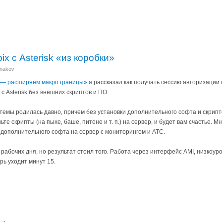
x с Asterisk «из коробки»
anakov
 — расширяем макро границы»
я рассказал как получать сессию авторизации и
 с Asterisk без внешних скриптов и ПО.
темы родилась давно, причем без установки дополнительного софта и скрип
иньте скрипты (на пыхе, баше, питоне и т. п.) на сервер, и будет вам счастье
 дополнительного софта на сервер с мониторингом и АТС.
 рабочих дня, но результат стоил того. Работа через интерфейс AMI, низкоур
рь уходит минут 15.