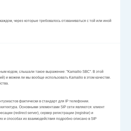
каждом, через которые требовалось отзваниваться с той или иной
ным кодом, слышали такое выражение: "Kamailio SBC". В этой
й) и можем ли мы вообще использовать Kamailio в этом качестве.
ства.
нтузиастов фактически в стандарт для IP телефонии.
рхитектура. Основными элементами SIP сети являются: клиент
ции (redirect server), сервер регистрации (registrar) и
них и способах их взаимодействия подробно описано в SIP