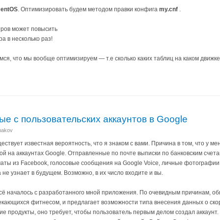
entOS
​. Оптимизировать будем методом правки конфига ​
my.cnf​
.
ров может повысить
а в несколько раз!
ся, что мы вообще оптимизируем — т.е сколько каких таблиц на каком движке
ые с пользовательских аккаунтов в Google
anakov
ществует известная вероятность, что я знаком с вами. Причина в том, что у 
 на аккаунтах Google. Отправленные по почте выписки по банковским счета
ты из Facebook, голосовые сообщения на Google Voice, личные фотографии н
а не узнает в будущем. Возможно, в их число входите и вы.
Всё началось с разработанного мной приложения. По очевидным причинам, об
екающихся фитнесом, и предлагает возможности типа внесения данных о ско
гие продукты, оно требует, чтобы пользователь первым делом создал аккаунт