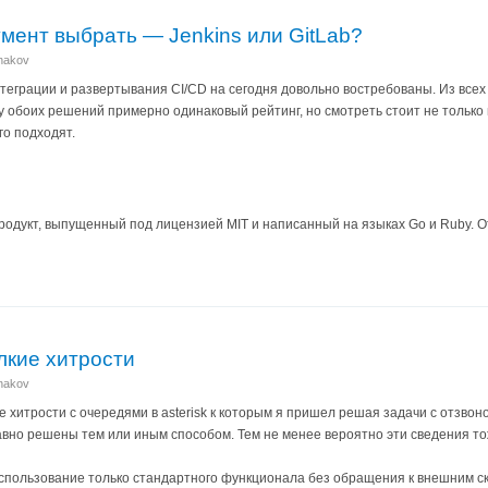
умент выбрать — Jenkins или GitLab?
anakov
грации и развертывания CI/CD на сегодня довольно востребованы. Из всех а
у обоих решений примерно одинаковый рейтинг, но смотреть стоит не только н
го подходят.
родукт, выпущенный под лицензией MIT и написанный на языках Go и Ruby. 
елкие хитрости
anakov
е хитрости с очередями в asterisk к которым я пришел решая задачи с отзвон
вно решены тем или иным способом. Тем не менее вероятно эти сведения тож
пользование только стандартного функционала без обращения к внешним с