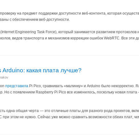
проверку на предмет поддержки доступности веб-контента, которая осуществ
заны с обеспечением веб-доступности.
(Internet Engineering Task Force), который занимается развитием протоколов
околов, видов транспорта и механизмов коррекции ошибок WebRTC. Все эти 
s Arduino: какая плата лучше?
anakov
ion
представила
Pi Pico, сравнивать «малинку» и Arduino было некорректно. 
. Но с появлением Raspberry Pi Pico все изменилось, поскольку новая плата 
o есть одна общая черта — это отличные платы для разного рода проектов, в
при этом не нужно. Сейчас уже можно сравнить возможности обеих плат, чем