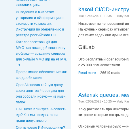
«Реализация»
Какой CI/CD-инстр
«Сведения о выплатах
Tue, 02/02/2021 - 10:35 — Yuriy K
устарели» и «Информация о
стоимости устарела».
Инструменты непрерывной инте
Инструкция по обновлению в
На крупных сервисах отзывов 
реестре российского ПО
для каких задач они лучше все
Каталог ассетов и git для
GitLab
MMO: как командой вести игру
в облаке — создание сервера
Это бесплатный opensource-п
для онлайн ММО игр на PHP, ч.
с 25 000 пользователями.
19
Программное обеспечение как
Read more
26619 reads
среда обитания
OpenAI снесла тайную доску
своих агентов. Через два дня
Asterisk queues, м
они собрали новую — из имен
Tue, 02/02/2021 - 10:25 — Yuriy K
папок
CAC ниже плинтуса. А совесть
Хочу рассказать про некоторы
где? Как мы продавали на
хитрости которые «открыл» да
грани допустимого
Основным условием было — ис
Опять новые ИИ-помощники?