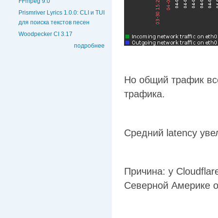
FFmpeg 9.0
Prismriver Lyrics 1.0.0: CLI и TUI
для поиска текстов песен
Woodpecker CI 3.17
подробнее
Но общий трафик все
трафика.
Средний latency уве
Причина: у Cloudfla
Северной Америке о