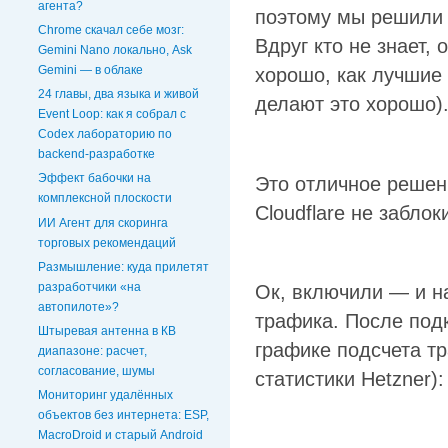
агента?
поэтому мы решили 
Chrome скачал себе мозг:
Вдруг кто не знает,
Gemini Nano локально, Ask
Gemini — в облаке
хорошо, как лучшие 
24 главы, два языка и живой
делают это хорошо)
Event Loop: как я собрал с
Codex лабораторию по
backend-разработке
Эффект бабочки на
Это отличное решен
комплексной плоскости
Cloudflare не заблок
ИИ Агент для скоринга
торговых рекомендаций
Размышление: куда прилетят
разработчики «на
Ок, включили — и н
автопилоте»?
трафика. После под
Штыревая антенна в КВ
графике подсчета тр
диапазоне: расчет,
согласование, шумы
статистики Hetzner):
Мониторинг удалённых
объектов без интернета: ESP,
MacroDroid и старый Android