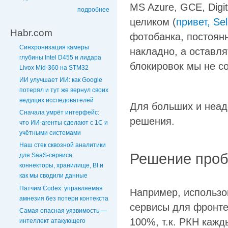
MS Azure, GCE, Digi
подробнее
целиком (
привет, Sel
Habr.com
фотобанка, постоян
Синхронизация камеры
накладно, а оставля
глубины Intel D455 и лидара
блокировок мы не с
Livox Mid-360 на STM32
ИИ улучшает ИИ: как Google
потерял и тут же вернул своих
ведущих исследователей
Для больших и неад
Сначала умрёт интерфейс:
решения.
что ИИ-агенты сделают с 1С и
учётными системами
Наш стек сквозной аналитики
Решение про
для SaaS-сервиса:
коннекторы, хранилище, BI и
как мы сводили данные
Патчим Codex: управляемая
Например, использо
амнезия без потери контекста
сервисы для фронте
Самая опасная уязвимость —
100%, т.к. РКН кажд
интеллект атакующего