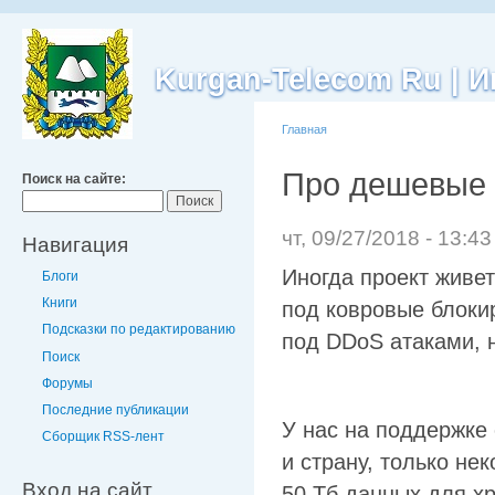
Kurgan-Telecom Ru |
Главная
Про дешевые 
Поиск на сайте:
чт, 09/27/2018 - 13:4
Навигация
Иногда проект живе
Блоги
Книги
под ковровые блоки
Подсказки по редактированию
под DDoS атаками, 
Поиск
Форумы
Последние публикации
У нас на поддержке
Сборщик RSS-лент
и страну, только не
Вход на сайт
50 Тб данных для х