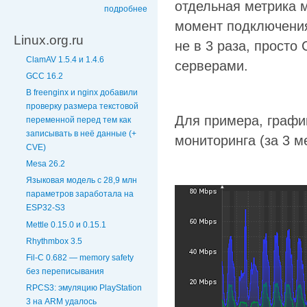
отдельная метрика 
подробнее
момент подключения
Linux.org.ru
не в 3 раза, просто
ClamAV 1.5.4 и 1.4.6
серверами.
GCC 16.2
В freenginx и nginx добавили
проверку размера текстовой
Для примера, графи
переменной перед тем как
записывать в неё данные (+
мониторинга (за 3 м
CVE)
Mesa 26.2
Языковая модель с 28,9 млн
параметров заработала на
ESP32-S3
Mettle 0.15.0 и 0.15.1
Rhythmbox 3.5
Fil-C 0.682 — memory safety
без переписывания
RPCS3: эмуляцию PlayStation
3 на ARM удалось