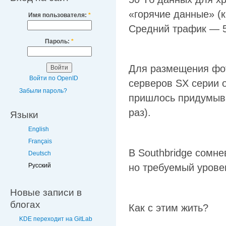
«горячие данные» (к
Имя пользователя:
*
Средний трафик — 5
Пароль:
*
Для размещения фот
Войти по OpenID
серверов SX серии 
Забыли пароль?
пришлось придумыва
раз).
Языки
English
Français
В Southbridge сомне
Deutsch
но требуемый уровен
Русский
Новые записи в
блогах
Как с этим жить?
KDE переходит на GitLab