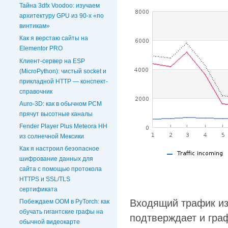
Тайна 3dfx Voodoo: изучаем
архитектуру GPU из 90-х «по
винтикам»
Как я верстаю сайты на
Elementor PRO
Клиент-сервер на ESP
(MicroPython): чистый socket и
прикладной HTTP — конспект-
справочник
Auro-3D: как в обычном PCM
прячут высотные каналы
Fender Player Plus Meteora HH
из солнечной Мексики
Как я настроил безопасное
шифрование данных для
сайта с помощью протокола
HTTPS и SSL/TLS
сертификата
Входящий трафик из
Побеждаем OOM в PyTorch: как
обучать гигантские графы на
подтверждает и граф
обычной видеокарте