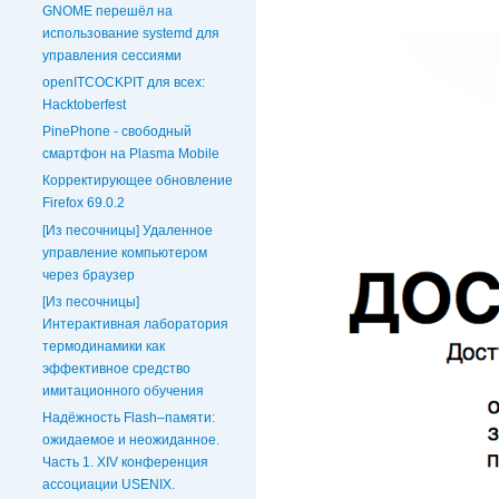
GNOME перешёл на
использование systemd для
управления сессиями
openITCOCKPIT для всех:
Hacktoberfest
PinePhone - свободный
смартфон на Plasma Mobile
Корректирующее обновление
Firefox 69.0.2
[Из песочницы] Удаленное
управление компьютером
через браузер
[Из песочницы]
Интерактивная лаборатория
термодинамики как
эффективное средство
имитационного обучения
Надёжность Flash–памяти:
ожидаемое и неожиданное.
Часть 1. XIV конференция
ассоциации USENIX.