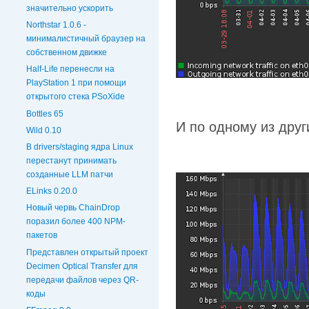
значительно ускорить
Northstar 1.0.6 -
минималистичный браузер на
собственном движке
Half-Life перенесли на
PlayStation 1 при помощи
открытого стека PSoXide
Bottles 65
И по одному из друг
Wild 0.10
В drivers/staging ядра Linux
перестанут принимать
созданные LLM патчи
ELinks 0.20.0
Новый червь ChainDrop
поразил более 400 NPM-
пакетов
Представлен открытый проект
Decimen Optical Transfer для
передачи файлов через QR-
коды