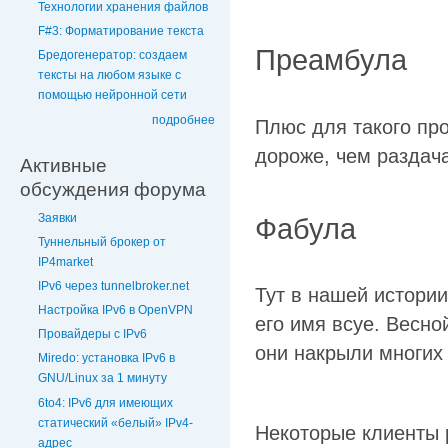
Технологии хранения файлов
F#3: Форматирование текста
Преамбула
Бредогенератор: создаем
тексты на любом языке с
помощью нейронной сети
подробнее
Плюс для такого пр
дороже, чем раздача
Активные
обсуждения форума
Заявки
Фабула
Туннельный брокер от
IP4market
IPv6 через tunnelbroker.net
Тут в нашей истории
Настройка IPv6 в OpenVPN
его имя всуе. Весно
Провайдеры с IPv6
они накрыли многих
Miredo: установка IPv6 в
GNU/Linux за 1 минуту
6to4: IPv6 для имеющих
статический «белый» IPv4-
Некоторые клиенты 
адрес