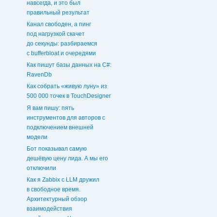
навсегда, и это был
правильный результат
Канал свободен, а пинг
под нагрузкой скачет
до секунды: разбираемся
с bufferbloat и очередями
Как пишут базы данных на C#:
RavenDb
Как собрать «живую луну» из
500 000 точек в TouchDesigner
Я вам пишу: пять
инструментов для авторов с
подключением внешней
модели
Бот показывал самую
дешёвую цену лида. А мы его
отключили
Как я Zabbix с LLM дружил
в свободное время.
Архитектурный обзор
взаимодействия