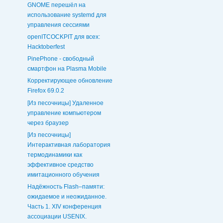
GNOME перешёл на
использование systemd для
управления сессиями
openITCOCKPIT для всех:
Hacktoberfest
PinePhone - свободный
смартфон на Plasma Mobile
Корректирующее обновление
Firefox 69.0.2
[Из песочницы] Удаленное
управление компьютером
через браузер
[Из песочницы]
Интерактивная лаборатория
термодинамики как
эффективное средство
имитационного обучения
Надёжность Flash–памяти:
ожидаемое и неожиданное.
Часть 1. XIV конференция
ассоциации USENIX.