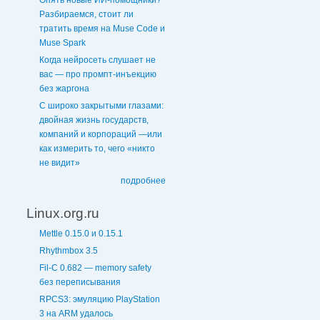
Опять новые ИИ-помощники?
Разбираемся, стоит ли
тратить время на Muse Code и
Muse Spark
Когда нейросеть слушает не
вас — про промпт-инъекцию
без жаргона
С широко закрытыми глазами:
двойная жизнь государств,
компаний и корпораций —или
как измерить то, чего «никто
не видит»
подробнее
Linux.org.ru
Mettle 0.15.0 и 0.15.1
Rhythmbox 3.5
Fil-C 0.682 — memory safety
без переписывания
RPCS3: эмуляцию PlayStation
3 на ARM удалось