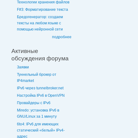
Технологии хранения файлов
F#3: Форматирование текста
Бредогенератор: создаем
тексты на любом языке с
помощью нейронной сети
подробнее
Активные
обсуждения форума
Заявки
Туннельный брокер от
IP4market
IPv6 через tunnelbroker.net
Настройка IPv6 в OpenVPN
Провайдеры с IPv6
Miredo: установка IPv6 в
GNU/Linux за 1 минуту
6to4: IPv6 для имеющих
статический «белый» IPv4-
адрес