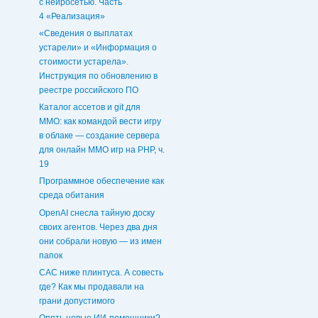
с нейросетью. Часть
4 «Реализация»
«Сведения о выплатах
устарели» и «Информация о
стоимости устарела».
Инструкция по обновлению в
реестре российского ПО
Каталог ассетов и git для
MMO: как командой вести игру
в облаке — создание сервера
для онлайн ММО игр на PHP, ч.
19
Программное обеспечение как
среда обитания
OpenAI снесла тайную доску
своих агентов. Через два дня
они собрали новую — из имен
папок
CAC ниже плинтуса. А совесть
где? Как мы продавали на
грани допустимого