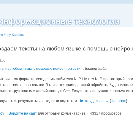
| Информационные технологии
ля Yuriy Kanakov
оздаем тексты на любом языке с помощью нейрон
akov
сты на любом языке с помощью нейронной сети
-
Привет Хабр.
пятничном» формате, сегодня мы займемся NLP. Не тем NLP, про который про
тка естественных языков. В качестве примера такой обработки будет исполь
ыке, от русского или английского, до С++. Результаты получаются весьма ин
олучается, результаты и исходники под катом.
Читать дальше →
[
Habr.com
]
kov
Войдите на сайт
для отправки комментариев
43317 просмотров