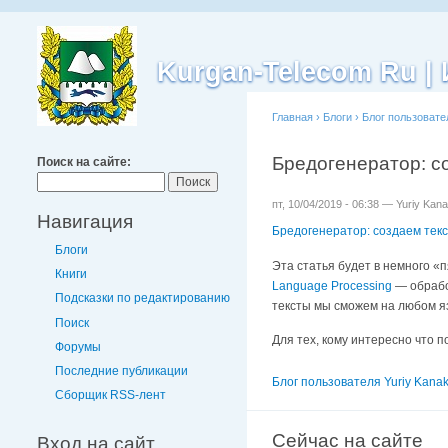
Kurgan-Telecom Ru 
Главная
›
Блоги
›
Блог пользовате
Бредогенератор: с
Поиск на сайте:
пт, 10/04/2019 - 06:38 — Yuriy Kan
Навигация
Бредогенератор: создаем тек
Блоги
Эта статья будет в немного «
Книги
Language Processing
— обрабо
Подсказки по редактированию
тексты мы сможем на любом яз
Поиск
Для тех, кому интересно что п
Форумы
Последние публикации
Блог пользователя Yuriy Kana
Сборщик RSS-лент
Сейчас на сайте
Вход на сайт