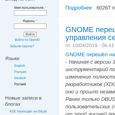
Подробнее
60267 
Имя пользователя:
*
Пароль:
*
GNOME перешё
управления с
Войти по OpenID
пт, 10/04/2019 - 06:4
Забыли пароль?
GNOME перешёл на 
Языки
-
Начиная с версии
English
инструментарий пол
Français
изменение полность
Deutsch
разработчиков (XDG
Русский
оно и прошло незам
Новые записи в
Ранее только DBUS-
блогах
пользовательских с
KDE переходит на GitLab
от этой лишней про