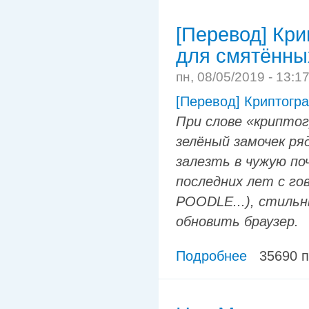
[Перевод] Кри
для смятённы
пн, 08/05/2019 - 13:1
[Перевод] Криптогр
При слове «крипто
зелёный замочек ря
залезть в чужую по
последних лет с г
POODLE...), стиль
обновить браузер.
Подробнее
35690 