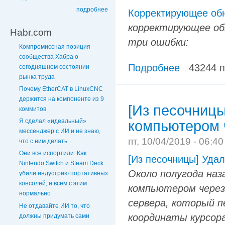
подробнее
Корректирующее обно
корректирующее обн
Habr.com
три ошибки:
Компромиссная позиция
сообщества Хабра о
Подробнее
43244 
сегодняшнем состоянии
рынка труда
Почему EtherCAT в LinuxCNC
держится на компоненте из 9
[Из песочниц
коммитов
Я сделал «идеальный»
компьютером 
мессенджер с ИИ и не знаю,
пт, 10/04/2019 - 06:4
что с ним делать
Они все испортили. Как
[Из песочницы] Уда
Nintendo Switch и Steam Deck
Около полугода наз
убили индустрию портативных
консолей, и всем с этим
компьютером через 
нормально
сервера, который п
Не отдавайте ИИ то, что
координаты курсора
должны придумать сами