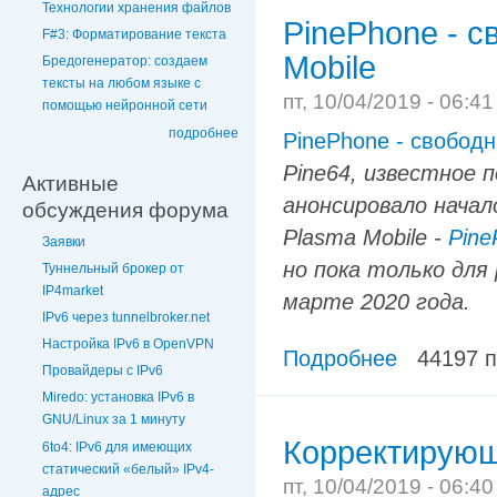
Технологии хранения файлов
PinePhone - 
F#3: Форматирование текста
Mobile
Бредогенератор: создаем
тексты на любом языке с
пт, 10/04/2019 - 06:4
помощью нейронной сети
подробнее
PinePhone - свобод
Pine64, известное 
Активные
анонсировало начал
обсуждения форума
Plasma Mobile -
Pine
Заявки
но пока только для
Туннельный брокер от
IP4market
марте 2020 года.
IPv6 через tunnelbroker.net
Настройка IPv6 в OpenVPN
Подробнее
44197 
Провайдеры с IPv6
Miredo: установка IPv6 в
GNU/Linux за 1 минуту
Корректирующе
6to4: IPv6 для имеющих
статический «белый» IPv4-
пт, 10/04/2019 - 06:4
адрес