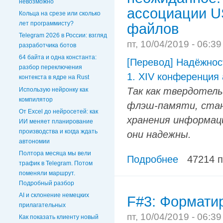
невозможно
ассоциации U
Кольца на срезе или сколько
лет программисту?
файлов
Telegram 2026 в России: взгляд
пт, 10/04/2019 - 06:3
разработчика ботов
64 байта и одна константа:
[Перевод] Надёжнос
разбор переключения
1. XIV конференция
контекста в ядре на Rust
Так как твердотель
Использую нейронку как
компилятор
флэш-памяти, стан
От Excel до нейросетей: как
хранения информаци
ИИ меняет планирование
производства и когда ждать
они надежны.
автономии
Полтора месяца мы вели
Подробнее
47214 
трафик в Telegram. Потом
поменяли маршрут.
Подробный разбор
AI и склонение немецких
F#3: Формати
прилагательных
пт, 10/04/2019 - 06:3
Как показать клиенту новый