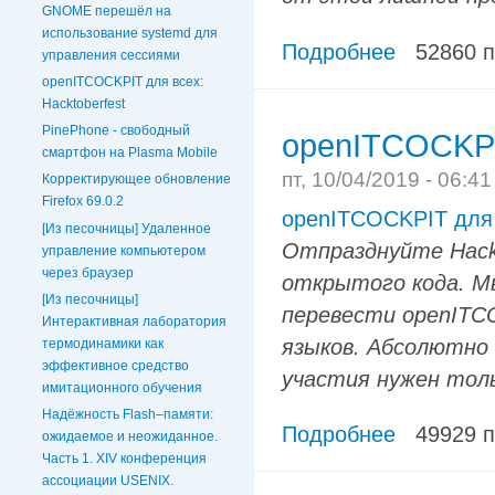
GNOME перешёл на
использование systemd для
Подробнее
52860 
управления сессиями
openITCOCKPIT для всех:
Hacktoberfest
PinePhone - свободный
openITCOCKPIT
смартфон на Plasma Mobile
пт, 10/04/2019 - 06:4
Корректирующее обновление
Firefox 69.0.2
openITCOCKPIT для в
[Из песочницы] Удаленное
Отпразднуйте Hackt
управление компьютером
через браузер
открытого кода. М
[Из песочницы]
перевести openITC
Интерактивная лаборатория
языков. Абсолютно
термодинамики как
эффективное средство
участия нужен тол
имитационного обучения
Надёжность Flash–памяти:
Подробнее
49929 
ожидаемое и неожиданное.
Часть 1. XIV конференция
ассоциации USENIX.