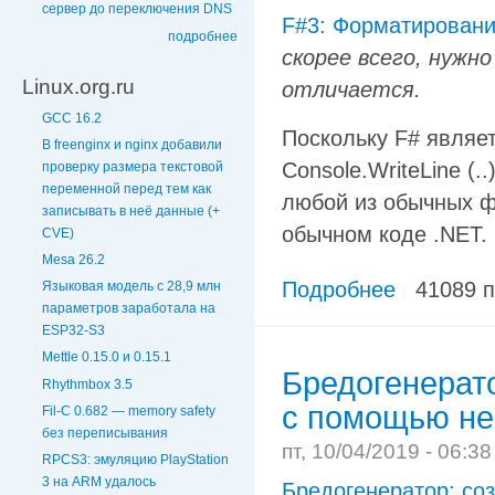
сервер до переключения DNS
F#3: Форматировани
подробнее
скорее всего, нуж
Linux.org.ru
отличается.
GCC 16.2
Поскольку F# являе
В freenginx и nginx добавили
Console.WriteLine (.
проверку размера текстовой
переменной перед тем как
любой из обычных ф
записывать в неё данные (+
обычном коде .NET.
CVE)
Mesa 26.2
Подробнее
41089 
Языковая модель с 28,9 млн
параметров заработала на
ESP32-S3
Mettle 0.15.0 и 0.15.1
Бредогенерат
Rhythmbox 3.5
с помощью не
Fil-C 0.682 — memory safety
без переписывания
пт, 10/04/2019 - 06:3
RPCS3: эмуляцию PlayStation
3 на ARM удалось
Бредогенератор: со