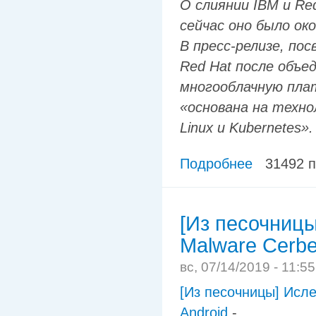
О слиянии IBM и Re
сейчас оно было ок
В пресс-релизе, по
Red Hat после объе
многооблачную пла
«основана на техно
Linux и Kubernetes».
Подробнее
31492 
[Из песочниц
Malware Cerbe
вс, 07/14/2019 - 11:5
[Из песочницы] Исл
Android
-