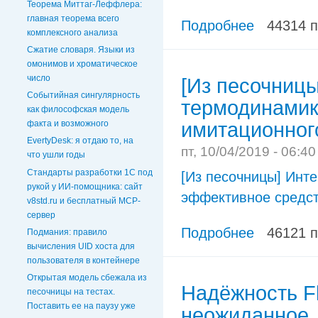
Теорема Миттаг-Леффлера:
главная теорема всего
Подробнее
44314 
комплексного анализа
Сжатие словаря. Языки из
омонимов и хроматическое
число
[Из песочниц
Событийная сингулярность
термодинамик
как философская модель
имитационног
факта и возможного
EvertyDesk: я отдаю то, на
пт, 10/04/2019 - 06:4
что ушли годы
Стандарты разработки 1С под
[Из песочницы] Инт
рукой у ИИ-помощника: сайт
эффективное средст
v8std.ru и бесплатный MCP-
сервер
Подробнее
46121 
Подмания: правило
вычисления UID хоста для
пользователя в контейнере
Открытая модель сбежала из
Надёжность F
песочницы на тестах.
Поставить ее на паузу уже
неожиданное.