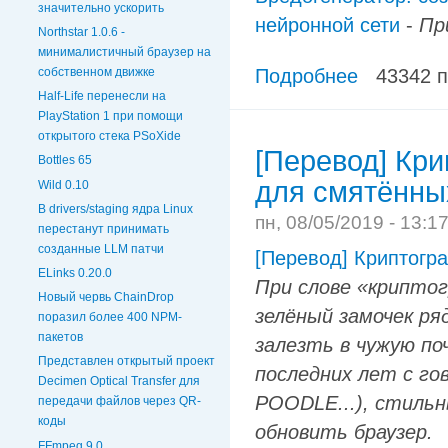
значительно ускорить
нейронной сети
-
Пр
Northstar 1.0.6 -
минималистичный браузер на
Подробнее
43342 
собственном движке
Half-Life перенесли на
PlayStation 1 при помощи
открытого стека PSoXide
[Перевод] Кри
Bottles 65
для смятённы
Wild 0.10
В drivers/staging ядра Linux
пн, 08/05/2019 - 13:1
перестанут принимать
созданные LLM патчи
[Перевод] Криптогр
ELinks 0.20.0
При слове «крипто
Новый червь ChainDrop
зелёный замочек ря
поразил более 400 NPM-
пакетов
залезть в чужую по
Представлен открытый проект
последних лет с г
Decimen Optical Transfer для
POODLE...), стиль
передачи файлов через QR-
коды
обновить браузер.
FFmpeg 9.0