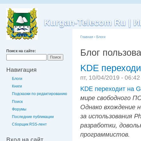
Kurgan-Telecom Ru |
Главная
›
Блоги
Блог пользова
Поиск на сайте:
KDE переходит
Навигация
пт, 10/04/2019 - 06:4
Блоги
Книги
KDE переходит на G
Подсказки по редактированию
мире свободного ПО
Поиск
Однако вхождение н
Форумы
за использования P
Последние публикации
разработки, довол
Сборщик RSS-лент
программистов.
Вход на сайт