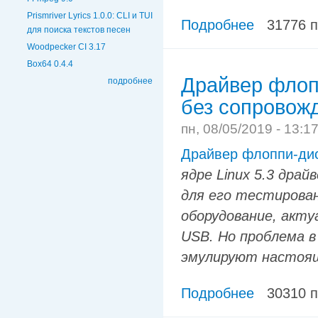
Prismriver Lyrics 1.0.0: CLI и TUI
Подробнее
31776 
для поиска текстов песен
Woodpecker CI 3.17
Box64 0.4.4
Драйвер флопп
подробнее
без сопровож
пн, 08/05/2019 - 13:1
Драйвер флоппи-дис
ядре Linux 5.3 драй
для его тестирова
оборудование, акт
USB. Но проблема 
эмулируют настоя
Подробнее
30310 