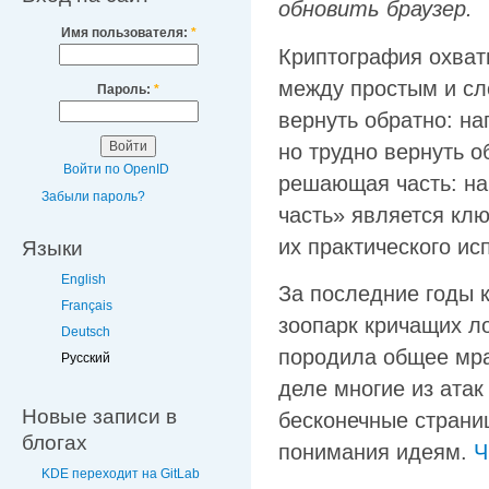
обновить браузер.
Имя пользователя:
*
Криптография охваты
между простым и сл
Пароль:
*
вернуть обратно: на
но трудно вернуть о
Войти по OpenID
решающая часть: на
Забыли пароль?
часть» является клю
их практического ис
Языки
English
За последние годы 
Français
зоопарк кричащих л
Deutsch
породила общее мра
Русский
деле многие из атак
Новые записи в
бесконечные страни
блогах
понимания идеям.
Ч
KDE переходит на GitLab