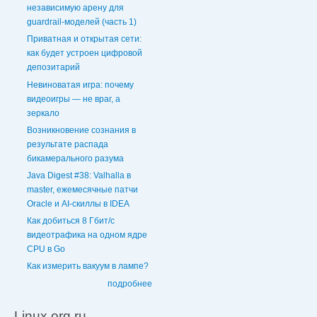
независимую арену для
guardrail-моделей (часть 1)
Приватная и открытая сети:
как будет устроен цифровой
депозитарий
Невиноватая игра: почему
видеоигры — не враг, а
зеркало
Возникновение сознания в
результате распада
бикамерального разума
Java Digest #38: Valhalla в
master, ежемесячные патчи
Oracle и AI-скиллы в IDEA
Как добиться 8 Гбит/с
видеотрафика на одном ядре
CPU в Go
Как измерить вакуум в лампе?
подробнее
Linux.org.ru