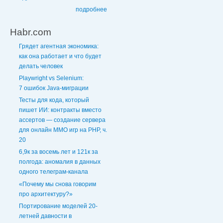
подробнее
Habr.com
Грядет агентная экономика:
как она работает и что будет
делать человек
Playwright vs Selenium:
7 ошибок Java‑миграции
Тесты для кода, который
пишет ИИ: контракты вместо
ассертов — создание сервера
для онлайн ММО игр на PHP, ч.
20
6,9к за восемь лет и 121к за
полгода: аномалия в данных
одного телеграм-канала
«Почему мы снова говорим
про архитектуру?»
Портирование моделей 20-
летней давности в