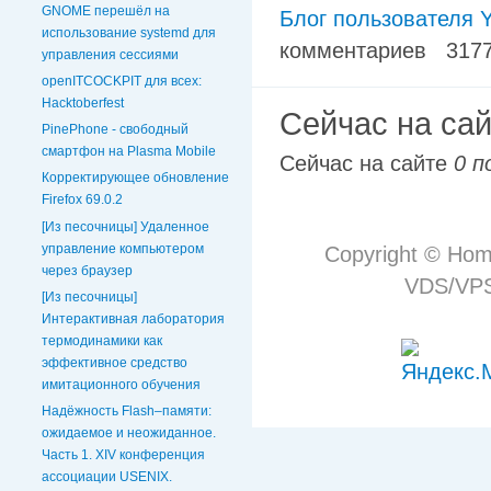
GNOME перешёл на
Блог пользователя Y
использование systemd для
комментариев
317
управления сессиями
openITCOCKPIT для всех:
Hacktoberfest
Сейчас на са
PinePhone - свободный
смартфон на Plasma Mobile
Сейчас на сайте
0 п
Корректирующее обновление
Firefox 69.0.2
[Из песочницы] Удаленное
управление компьютером
Copyright © Hom
через браузер
VDS/VPS 
[Из песочницы]
Интерактивная лаборатория
термодинамики как
эффективное средство
имитационного обучения
Надёжность Flash–памяти:
ожидаемое и неожиданное.
Часть 1. XIV конференция
ассоциации USENIX.