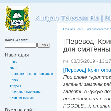
Kurgan-Telecom Ru |
Главная
›
Блоги
›
Блог пользователя 
[Перевод] Кри
Поиск на сайте:
для смятённы
Навигация
пн, 08/05/2019 - 13:1
Блоги
Книги
[Перевод] Криптогр
Подсказки по редактированию
При слове «крипто
Поиск
зелёный замочек ря
Форумы
залезть в чужую по
Последние публикации
последних лет с г
Сборщик RSS-лент
POODLE...), стиль
Вход на сайт