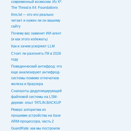
современный космосим. Из X²:
The Threat в X4: Foundations
llms.txt — кто его реально
читает и нужен ли он вашему
сайту
Почему вас заменит ИИ-агент
(и как этого избежать)
Как и зачем ускоряют LLM
Стоит ли разгонять ПК в 2026
году
Поведенческий антифрод: что
еще анализируют антифрод-
системы помимо отпечатков
железа и браузера
Снапшоты дедуплицирующей
файловой системы на LSM-
дереве: опыт TATLIN.BACKUP
Реверс алгоритма из
прошивки устройства на базе
ARM-процессора, часть 2
GuardRate: как мы построили