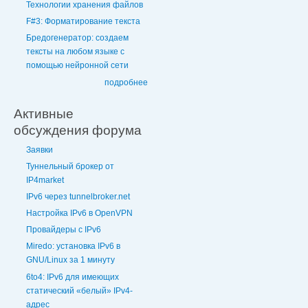
Технологии хранения файлов
F#3: Форматирование текста
Бредогенератор: создаем
тексты на любом языке с
помощью нейронной сети
подробнее
Активные
обсуждения форума
Заявки
Туннельный брокер от
IP4market
IPv6 через tunnelbroker.net
Настройка IPv6 в OpenVPN
Провайдеры с IPv6
Miredo: установка IPv6 в
GNU/Linux за 1 минуту
6to4: IPv6 для имеющих
статический «белый» IPv4-
адрес