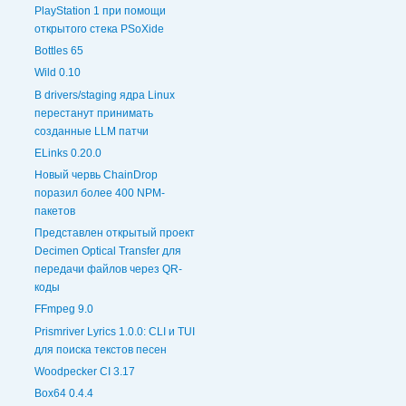
PlayStation 1 при помощи
открытого стека PSoXide
Bottles 65
Wild 0.10
В drivers/staging ядра Linux
перестанут принимать
созданные LLM патчи
ELinks 0.20.0
Новый червь ChainDrop
поразил более 400 NPM-
пакетов
Представлен открытый проект
Decimen Optical Transfer для
передачи файлов через QR-
коды
FFmpeg 9.0
Prismriver Lyrics 1.0.0: CLI и TUI
для поиска текстов песен
Woodpecker CI 3.17
Box64 0.4.4