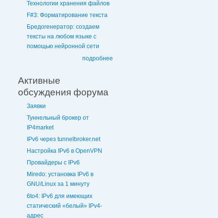
Технологии хранения файлов
F#3: Форматирование текста
Бредогенератор: создаем
тексты на любом языке с
помощью нейронной сети
подробнее
Активные
обсуждения форума
Заявки
Туннельный брокер от
IP4market
IPv6 через tunnelbroker.net
Настройка IPv6 в OpenVPN
Провайдеры с IPv6
Miredo: установка IPv6 в
GNU/Linux за 1 минуту
6to4: IPv6 для имеющих
статический «белый» IPv4-
адрес