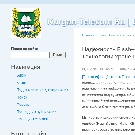
Kurgan-Telecom Ru 
Главная
›
Блоги
›
Блог пользовате
Надёжность Flash–
Поиск на сайте:
Технологии хране
Навигация
пт, 10/04/2019 - 06:39 — Yuriy Kan
Блоги
[Перевод] Надёжность Flash–
Книги
накопители, основанные на 
насколько они надежны. На 
Подсказки по редактированию
не хватает информации об и
Поиск
миллионы дней использовани
Форумы
лет рабочей эксплуатации в 
Последние публикации
Мы изучили широкий спектр х
Сборщик RSS-лент
ошибок (Raw Bit Error Rate, 
прогнозировать возникновени
Вход на сайт