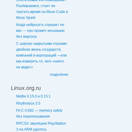
Опять новые ИИ-помощники?
Разбираемся, стоит ли
тратить время на Muse Code и
Muse Spark
Когда нейросеть слушает не
вас — про промпт-инъекцию
без жаргона
С широко закрытыми глазами:
двойная жизнь государств,
компаний и корпораций —или
как измерить то, чего «никто
не видит»
подробнее
Linux.org.ru
Mettle 0.15.0 и 0.15.1
Rhythmbox 3.5
Fil-C 0.682 — memory safety
без переписывания
RPCS3: эмуляцию PlayStation
3 на ARM удалось