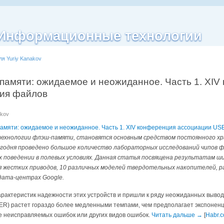
| Информационные технологии
ля Yuriy Kanakov
памяти: ожидаемое и неожиданное. Часть 1. XI
ния файлов
akov
памяти: ожидаемое и неожиданное. Часть 1. XIV конференция ассоциации US
технологии флэш-памяти, становятся основным средством постоянного хр
сегодня проведено большое количество лабораторных исследований чипов 
х поведении в полевых условиях. Данная статья посвящена результатам 
я жестких приводов, 10 различных моделей твердотельных накопителей, р
дата-центрах Google.
арактеристик надежности этих устройств и пришли к ряду неожиданных выво
RBER) растет гораздо более медленными темпами, чем предполагает экспоненц
е неисправляемых ошибок или других видов ошибок.
Читать дальше →
[
Habr.