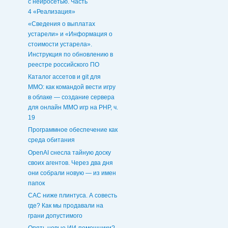
с нейросетью. Часть
4 «Реализация»
«Сведения о выплатах
устарели» и «Информация о
стоимости устарела».
Инструкция по обновлению в
реестре российского ПО
Каталог ассетов и git для
MMO: как командой вести игру
в облаке — создание сервера
для онлайн ММО игр на PHP, ч.
19
Программное обеспечение как
среда обитания
OpenAI снесла тайную доску
своих агентов. Через два дня
они собрали новую — из имен
папок
CAC ниже плинтуса. А совесть
где? Как мы продавали на
грани допустимого