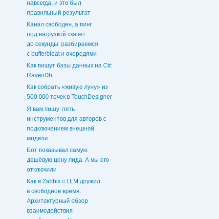
навсегда, и это был
правильный результат
Канал свободен, а пинг
под нагрузкой скачет
до секунды: разбираемся
с bufferbloat и очередями
Как пишут базы данных на C#:
RavenDb
Как собрать «живую луну» из
500 000 точек в TouchDesigner
Я вам пишу: пять
инструментов для авторов с
подключением внешней
модели
Бот показывал самую
дешёвую цену лида. А мы его
отключили
Как я Zabbix с LLM дружил
в свободное время.
Архитектурный обзор
взаимодействия