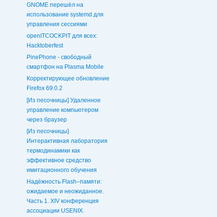
GNOME перешёл на
использование systemd для
управления сессиями
openITCOCKPIT для всех:
Hacktoberfest
PinePhone - свободный
смартфон на Plasma Mobile
Корректирующее обновление
Firefox 69.0.2
[Из песочницы] Удаленное
управление компьютером
через браузер
[Из песочницы]
Интерактивная лаборатория
термодинамики как
эффективное средство
имитационного обучения
Надёжность Flash–памяти:
ожидаемое и неожиданное.
Часть 1. XIV конференция
ассоциации USENIX.