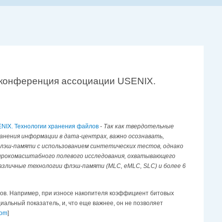
V конференция ассоциации USENIX.
ENIX. Технологии хранения файлов
-
Так как твердотельные
анения информации в дата-центрах, важно осознавать,
флэш-памяти с использованием синтетических тестов, однако
широкомасштабного полевого исследования, охватывающего
азличные технологии флэш-памяти (MLC, eMLC, SLC) и более 6
дов. Например, при износе накопителя коэффициент битовых
иальный показатель, и, что еще важнее, он не позволяет
com
]