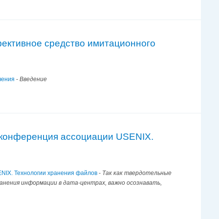
фективное средство имитационного
чения
-
Введение
V конференция ассоциации USENIX.
ENIX. Технологии хранения файлов
-
Так как твердотельные
анения информации в дата-центрах, важно осознавать,