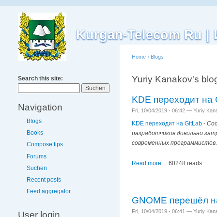
Kurgan-Telecom Ru 
Home
›
Blogs
Yuriy Kanakov's blo
Search this site:
KDE переходит на 
Navigation
Fri, 10/04/2019 - 06:42 — Yuriy Ka
Blogs
KDE переходит на GitLab
-
Соо
Books
разработчиков довольно зат
современных программистов.
Compose tips
Forums
Read more
60248 reads
Suchen
Recent posts
Feed aggregator
GNOME перешёл на
Fri, 10/04/2019 - 06:41 — Yuriy Ka
User login