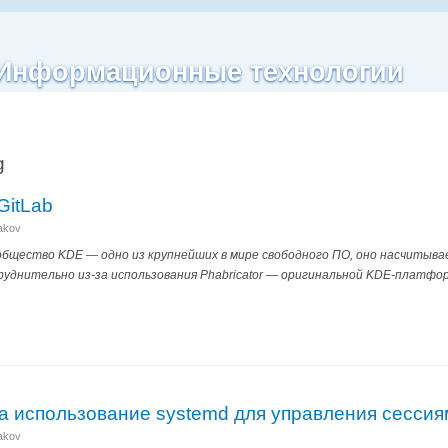
| Информационные технологии
g
GitLab
nakov
бщество KDE — одно из крупнейших в мире свободного ПО, оно насчитывае
руднительно из-за использования Phabricator — оригинальной KDE-платфо
 использование systemd для управления сессия
nakov