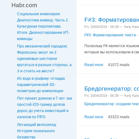
Habr.com
Социальная инженерия.
F#3: Форматирован
Диагностика команд. Часть 2.
Культурная перспектива.
Fri, 10/04/2019 - 06:39 — Yuriy Ka
Итоги. Диагностирование ИТ-
F#3: Форматирование текста
-
команды
Поскольку F# является языком 
Про механический парадокс
которые вы использовали в св
Фергюсона: могут ли 2
одинаковые шестерни
крутиться в разные стороны, а
Read more
41072 reads
3-я стоять на месте?
Из кода в графику: отладка
параметрической 3D-
Бредогенератор: с
геометрии до компиляции
Fri, 10/04/2019 - 06:38 — Yuriy Ka
Пет-проект длиною в 7 лет: как
Бредогенератор: создаем тек
простой iOS-трекер долгов
дорос до учета инвестиций и
Read more
43323 reads
налогов по FIFO
Летающий велосипед:
История гениального
безумства