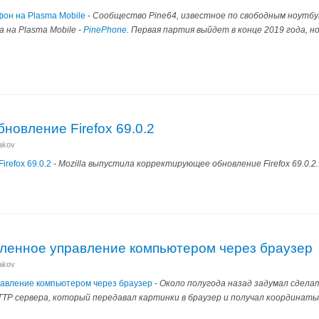
фон на Plasma Mobile
-
Сообщество Pine64, известное по свободным ноутб
 на Plasma Mobile -
PinePhone
. Первая партия выйдет в конце 2019 года, н
новление Firefox 69.0.2
nakov
refox 69.0.2
-
Mozilla выпустила корректирующее обновление Firefox 69.0.2
аленное управление компьютером через браузер
nakov
равление компьютером через браузер
-
Около полугода назад задумал сдела
TP сервера, который передавал картинки в браузер и получал координаты 