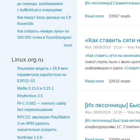
[Из песочницы] Сравнительный
до секунды: разбираемся
с bufferbloat и очередями
Read more
33567 reads
Как пишут базы данных на C#:
RavenDb
Как собрать «живую луну» из
500 000 точек в TouchDesigner
«Как ставить сети 
more
Mon, 08/05/2019 - 13:16 — Yuriy K
«Как ставить сети на начинаю
Linux.org.ru
повод сдуть пыль с мини-цикл
информацию о курсе
«Старт в
Языковая модель с 28,9 млн
параметров заработала на
ESP32-S3
Read more
32632 reads
Mettle 0.15.0 и 0.15.1
Rhythmbox 3.5
Fil-C 0.682 — memory safety
[Из песочницы] Бы
без переписывания
Mon, 08/05/2019 - 13:16 — Yuriy K
RPCS3: эмуляцию PlayStation
[Из песочницы] Быстрая инте
3 на ARM удалось
конфигурациями 1С. Статья б
значительно ускорить
Northstar 1.0.6 -
Read more
33569 reads