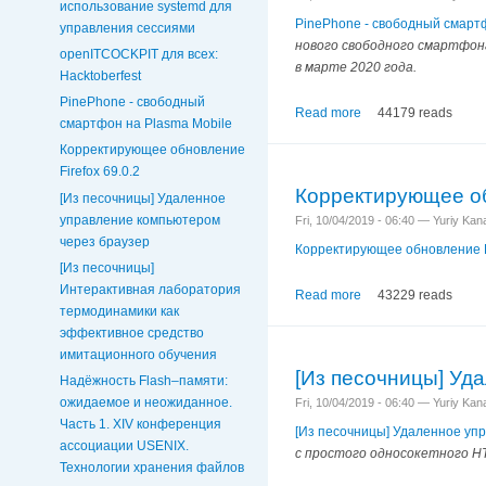
использование systemd для
PinePhone - свободный смарт
управления сессиями
нового свободного смартфона
openITCOCKPIT для всех:
в марте 2020 года.
Hacktoberfest
PinePhone - свободный
Read more
44179 reads
смартфон на Plasma Mobile
Корректирующее обновление
Firefox 69.0.2
Корректирующее об
[Из песочницы] Удаленное
управление компьютером
Fri, 10/04/2019 - 06:40 — Yuriy Ka
через браузер
Корректирующее обновление Fi
[Из песочницы]
Интерактивная лаборатория
Read more
43229 reads
термодинамики как
эффективное средство
имитационного обучения
[Из песочницы] Уд
Надёжность Flash–памяти:
ожидаемое и неожиданное.
Fri, 10/04/2019 - 06:40 — Yuriy Ka
Часть 1. XIV конференция
[Из песочницы] Удаленное уп
ассоциации USENIX.
с простого односокетного HT
Технологии хранения файлов