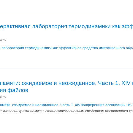
терактивная лаборатория термодинамики как эф
nakov
я лаборатория термодинамики как эффективное средство имитационного обу
памяти: ожидаемое и неожиданное. Часть 1. XI
ния файлов
nakov
памяти: ожидаемое и неожиданное. Часть 1. XIV конференция ассоциации US
технологии флэш-памяти, становятся основным средством постоянного хр