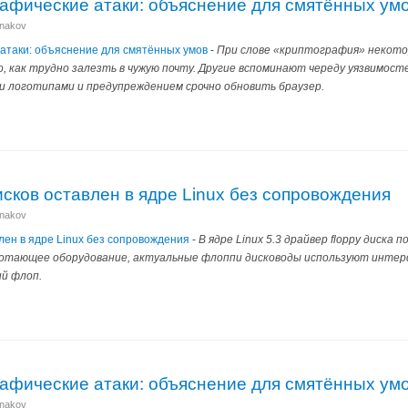
рафические атаки: объяснение для смятённых ум
anakov
 атаки: объяснение для смятённых умов
-
При слове «криптография» некотор
, как трудно залезть в чужую почту. Другие вспоминают череду уязвимос
и логотипами и предупреждением срочно обновить браузер.
сков оставлен в ядре Linux без сопровождения
anakov
лен в ядре Linux без сопровождения
-
В ядре Linux 5.3 драйвер floppy диска
отающее оборудование, актуальные флоппи дисководы используют интерф
й флоп.
рафические атаки: объяснение для смятённых ум
anakov