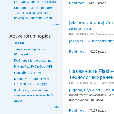
F#3: Форматирование текста
Read more
44299 reads
Бредогенератор: создаем
тексты на любом языке с
помощью нейронной сети
[Из песочницы] Ин
more
обучения
Fri, 10/04/2019 - 06:40 — Yuriy Ka
Active forum topics
[Из песочницы] Интерактивна
Заявки
Туннельный брокер от
Read more
46105 reads
IP4market
IPv6 через tunnelbroker.net
Настройка IPv6 в OpenVPN
Надёжность Flash–
Провайдеры с IPv6
Технологии хране
Miredo: установка IPv6 в
Fri, 10/04/2019 - 06:39 — Yuriy Ka
GNU/Linux за 1 минуту
[Перевод] Надёжность Flash–
6to4: IPv6 для имеющих
накопители, основанные на 
статический «белый» IPv4-
насколько они надежны.
адрес
more
Read more
47197 reads