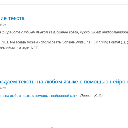
ие текста
nakov
При работе с любым языком вам, скорее всего, нужно будет отформатиров
.NET, мы всегда можем использовать Console.WriteLine (..) и String.Format (.
оем обычном коде .NET.
оздаем тексты на любом языке с помощью нейрон
nakov
сты на любом языке с помощью нейронной сети
-
Привет Хабр.