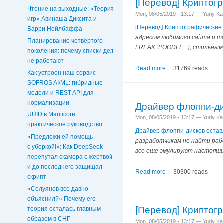
[Перевод] Криптог
Чтение на выходные: «Теория
Mon, 08/05/2019 - 13:17 — Yuriy K
игр» Авинаша Диксита и
[Перевод] Криптографические
Барри Нейлбаффа
адресом любимого сайта и то
Планирование четвёртого
FREAK, POODLE...), стильным
поколения: почему списки дел
не работают
Read more
31769 reads
Как устроен наш сервис
SOFROS AI/ML: гибридные
модели и REST API для
нормализации
Драйвер флоппи-ди
UUID в Manticore:
Mon, 08/05/2019 - 13:17 — Yuriy K
практическое руководство
Драйвер флоппи-дисков остав
«Предложи ей помощь
разработчикам не найти раб
с уборкой!»: Как DeepSeek
все еще эмулируют настоящи
перепутал скамера с жертвой
и до последнего защищал
Read more
30300 reads
скрипт
«Селуянов все давно
объяснил?» Почему его
[Перевод] Криптог
теория осталась главным
образом в СНГ
Mon, 08/05/2019 - 13:17 — Yuriy K