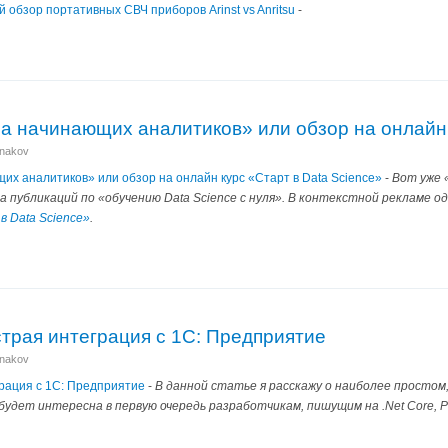
 обзор портативных СВЧ приборов Arinst vs Anritsu
-
на начинающих аналитиков» или обзор на онлайн 
anakov
щих аналитиков» или обзор на онлайн курс «Старт в Data Science»
-
Вот уже 
а публикаций по «обучению Data Science с нуля». В контекстной рекламе о
 Data Science»
.
страя интеграция с 1С: Предприятие
anakov
грация с 1С: Предприятие
-
В данной статье я расскажу о наиболее простом,
удет интересна в первую очередь разработчикам, пишущим на .Net Core, P