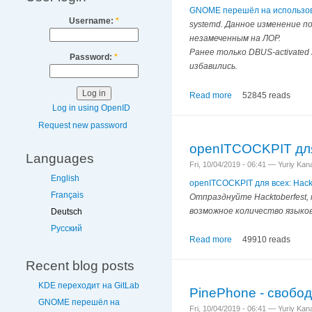
GNOME перешёл на использов
Username:
*
systemd. Данное изменение п
незамеченным на ЛОР.
Ранее только DBUS-activated
Password:
*
избавились.
Read more
52845 reads
Log in using OpenID
Request new password
openITCOCKPIT для 
Languages
Fri, 10/04/2019 - 06:41 — Yuriy Ka
English
openITCOCKPIT для всех: Hackt
Français
Отпразднуйте Hacktoberfest,
возможное количество языков
Deutsch
Русский
Read more
49910 reads
Recent blog posts
KDE переходит на GitLab
PinePhone - свобо
GNOME перешёл на
Fri, 10/04/2019 - 06:41 — Yuriy Ka