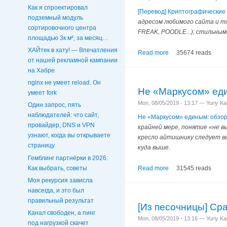
Как я спроектировал
[Перевод] Криптографические
подземный модуль
адресом любимого сайта и то
сортировочного центра
FREAK, POODLE...), стильным
площадью 3к м², за месяц…
ХАЙтек в хату! — Впечатления
Read more
35674 reads
от нашей рекламной кампании
на Хабре
nginx не умеет reload. Он
Не «Маркусом» ед
умеет fork
Mon, 08/05/2019 - 13:17 — Yuriy K
Один запрос, пять
наблюдателей: что сайт,
Не «Маркусом» единым: обзо
провайдер, DNS и VPN
крайней мере, понятие «не вы
узнают, когда вы открываете
кресло айтишнику следует вы
страницу
куда выше.
Гемблинг партнёрки в 2026:
Как выбрать, советы
Read more
31545 reads
Моя рекурсия зависла
навсегда, и это был
правильный результат
[Из песочницы] Сра
Канал свободен, а пинг
Mon, 08/05/2019 - 13:16 — Yuriy K
под нагрузкой скачет