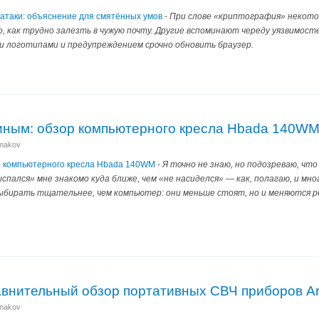
 атаки: объяснение для смятённых умов
-
При слове «криптография» некотор
, как трудно залезть в чужую почту. Другие вспоминают череду уязвимос
и логотипами и предупреждением срочно обновить браузер.
иным: обзор компьютерного кресла Hbada 140W
anakov
р компьютерного кресла Hbada 140WM
-
Я точно не знаю, но подозреваю, что
спался» мне знакомо куда ближе, чем «не насиделся» — как, полагаю, и мног
бирать тщательнее, чем компьютер: они меньше стоят, но и меняются ре
внительный обзор портативных СВЧ приборов Arin
anakov