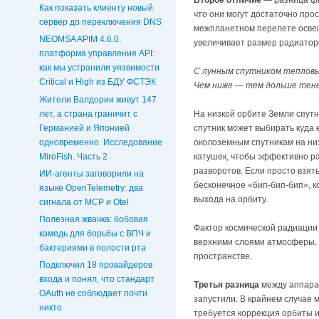
Второе отличие
— разница фи
Как показать клиенту новый
что они могут достаточно про
сервер до переключения DNS
межпланетном перелете освещ
NEOMSA APIM 4.6.0,
увеличивает размер радиаторо
платформа управления API:
как мы устранили уязвимости
С лунным спутником тепловые
Critical и High из БДУ ФСТЭК
Чем ниже — тем дольше тенев
Жители Валдории живут 147
лет, а страна граничит с
На низкой орбите Земли спут
Германией и Японией
спутник может выбирать куда 
одновременно. Исследование
околоземным спутникам на ни
MiroFish. Часть 2
катушек, чтобы эффективно ра
разворотов. Если просто взят
ИИ-агенты заговорили на
бесконечное «бип-бип-бип», к
языке OpenTelemetry: два
выхода на орбиту.
сигнала от MCP и Otel
Полезная жвачка: бобовая
Фактор космической радиации
камедь для борьбы с ВПЧ и
верхними слоями атмосферы. 
бактериями в полости рта
пространстве.
Подключил 18 провайдеров
входа и понял, что стандарт
Третья разница
между аппарат
OAuth не соблюдает почти
запустили. В крайнем случае 
никто
требуется коррекция орбиты и