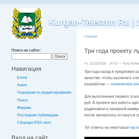
Kurgan-Telecom Ru 
Главная
Три года проекту л
Поиск на сайте:
чт, 11/22/2018 - 14:52 — Yuriy Kan
Навигация
Три года назад я предложил р
Блоги
качестве, чтобы различить сл
разработки —
техническое оп
Книги
Подсказки по редактированию
Для выполнения первого этапа
Поиск
руб. В проекте вся работа ид
Форумы
радиосвязи и лазерной коммун
Последние публикации
после экспертизы останутся ср
Сборщик RSS-лент
Тут ответы на некоторые
част
Вход на сайт