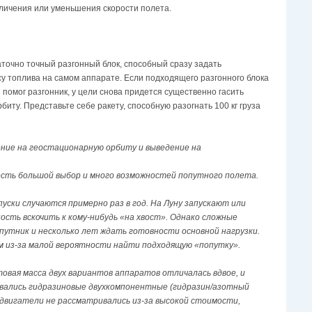
личения или уменьшения скорости полета.
аточно точный разгонный блок, способный сразу задать
у топлива на самом аппарате. Если подходящего разгонного блока
 помог разгонник, у цели снова придется существенно гасить
иту. Представьте себе ракету, способную разогнать 100 кг груза
ние на геостационарную орбиту и выведение на
 есть большой выбор и много возможностей попутного полета.
уски случаются примерно раз в год. На Луну запускают или
ость вскочить к кому-нибудь «на хвост». Однако сложные
путник и несколько лет ждать готовности основной нагрузки.
 из-за малой вероятности найти подходящую «попутку».
овая масса двух вариантов аппаратов отличалась вдвое, и
ивались гидразиновые двухкомпонентные (гидразин/азотный
 двигатели не рассматривались из-за высокой стоимости,