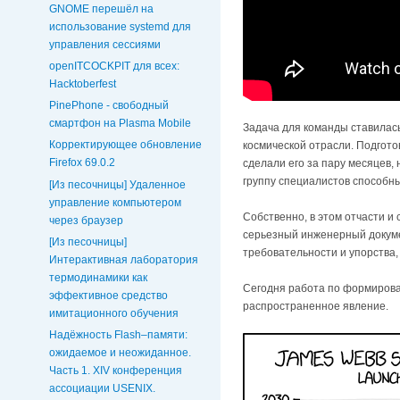
GNOME перешёл на
использование systemd для
управления сессиями
openITCOCKPIT для всех:
Hacktoberfest
PinePhone - свободный
смартфон на Plasma Mobile
Задача для команды ставилась
Корректирующее обновление
космической отрасли. Подгот
Firefox 69.0.2
сделали его за пару месяцев,
группу специалистов способны
[Из песочницы] Удаленное
управление компьютером
Собственно, в этом отчасти и
через браузер
серьезный инженерный докумен
[Из песочницы]
требовательности и упорства
Интерактивная лаборатория
термодинамики как
Сегодня работа по формирован
эффективное средство
распространенное явление.
имитационного обучения
Надёжность Flash–памяти:
ожидаемое и неожиданное.
Часть 1. XIV конференция
ассоциации USENIX.