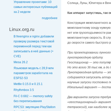
Управление проектами: 10
Солнца, Луны, Юпитера и Вен
самых интересных публикаций
за 2 недели
Как аппарат запустишь, так о
подробнее
Конструкция межпланетного ап
межпланетному зонду нужную т
Linux.org.ru
нет или грузоподъемности рак
В freenginx и nginx добавили
межпланетную скорость. В случ
проверку размера текстовой
до скорости самого быстрого р
переменной перед тем как
записывать в неё данные (+
При проектировании лунного
CVE)
лунопереходную орбиту.
Mesa 26.2
Геостационар — это популярн
Но это всего 36 тыс км, а до
Языковая модель с 28,9 млн
Лунопереходная орбита — это
параметров заработала на
собираются запускать аппара
ESP32-S3
научные запуски постоянно п
Mettle 0.15.0 и 0.15.1
Идеальный вариант — достав
Rhythmbox 3.5
Fil-C 0.682 — memory safety
Два варианта запуска требую
без переписывания
«геостационарный» вариант 
RPCS3: эмуляцию PlayStation
тетраоксид), как наиболее э