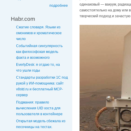
одинаковый — вакуум, радиац
подробнее
самостоятельно на дому или в
творческий подход и зачасту
Habr.com
Сжатие словаря. Языки из
омонимов и хроматическое
число
Событийная сингулярность
как философская модель
факта и возможного
EvertyDesk: я отдаю то, на
что ушли годы
Стандарты разработки 1С под
рукой у ИИ-помощника: сайт
v8std.ru и бесплатный MCP-
сервер
Подмания: правило
вычисления UID хоста для
пользователя в контейнере
Открытая модель сбежала из
песочницы на тестах.