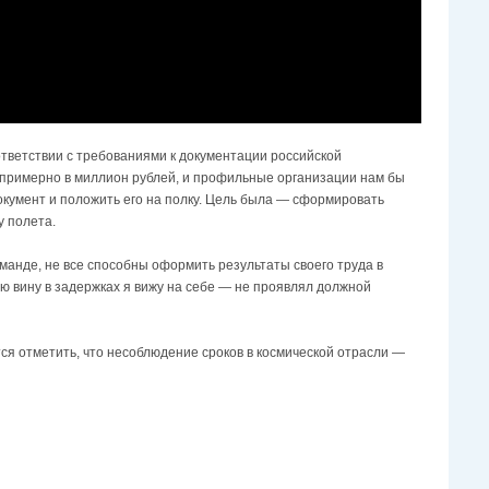
оответствии с требованиями к документации российской
 примерно в миллион рублей, и профильные организации нам бы
документ и положить его на полку. Цель была — сформировать
у полета.
оманде, не все способны оформить результаты своего труда в
ую вину в задержках я вижу на себе — не проявлял должной
ся отметить, что несоблюдение сроков в космической отрасли —