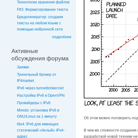
Технологии хранения файлов
F#3: Форматирование текста
Бредогенератор: создаем
тексты на любом языке с
помощью нейронной сети
подробнее
Активные
обсуждения форума
Заявки
Туннельный брокер от
IP4market
IPv6 через tunnelbroker.net
Настройка IPv6 в OpenVPN
Провайдеры с IPv6
Miredo: установка IPv6 в
GNU/Linux за 1 минуту
Об этом можно поговорить по
6to4: IPv6 для имеющих
статический «белый» IPv4-
В чем же сложности создания 
адрес
разработкой новой техники не