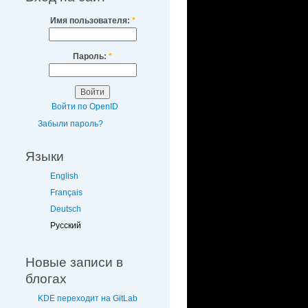
Имя пользователя:
*
Пароль:
*
Войти по OpenID
Забыли пароль?
Языки
English
Français
Deutsch
Русский
Новые записи в
блогах
KDE переходит на GitLab