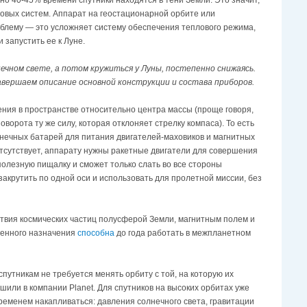
о 40-45% времени спутники находятся в тени Земли. Это значит,
ртовых систем. Аппарат на геостационарной орбите или
блему — это усложняет систему обеспечения теплового режима,
 запустить ее к Луне.
чном свете, а потом кружиться у Луны, постепенно снижаясь.
авершаем описание основной конструкции и состава приборов.
ния в пространстве относительно центра массы (проще говоря,
орота ту же силу, которая отклоняет стрелку компаса). То есть
лнечных батарей для питания двигателей-маховиков и магнитных
отсутствует, аппарату нужны ракетные двигатели для совершения
сполезную пищалку и сможет только слать во все стороны
акрутить по одной оси и использовать для пролетной миссии, без
твия космических частиц полусферой Земли, магнитным полем и
ленного назначения
способна
до года работать в межпланетном
утникам не требуется менять орбиту с той, на которую их
шили в компании Planet. Для спутников на высоких орбитах уже
ременем накапливаться: давления солнечного света, гравитации