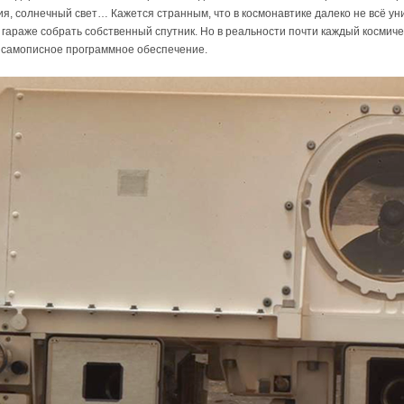
ия, солнечный свет… Кажется странным, что в космонавтике далеко не всё у
 гараже собрать собственный спутник. Но в реальности почти каждый космичес
ю самописное программное обеспечение.