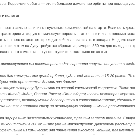
еры. Коррекция орбиты — это небольшое изменение орбиты при помощи уве
н и полетит
парата сильно зависит от пусковых возможностей на старте. Если есть дост
раекторию и вторую космическую скорость — это значительно экономит масс
еты на него не хватает, приходится больше заливать в аппарат. Но даже если
ае с полетом на Луну требуется сбросить примерно 850 м/с для выхода на орб
еактивного самолета — тут огнетушителя как в кино не хватит.
 микроспутника мы рассматривали два варианта запуска: попутное выведе
ая для коммерческих целей орбита, куда в год летает по 15-20 ракет. То
 Луны надо пролететь в десять раз больше.
 запуск в сторону Луны почти со второй космической скоростью. Такие зап
ты Китай, Индия, Япония, Россия, Южная Корея, и есть некоторая вероятн
ереносятся, поэтому можно договориться о совместном полете, сделать с
ка нашего аппарата сразу на окололунную орбиту — мы не рассматриваем
т двух разных двигательных установок, с разным запасом топлива. Старт
выходил почти в 200 кг — это уже не микроспутник. Двигатели рассматр
ффективные из химических для применения в космосе. Ионные, плазменные