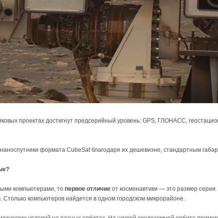
иковых проектах достигнут предсерийный уровень: GPS, ГЛОНАСС, геостацио
аноспутники формата CubeSat благодаря их дешевизне, стандартным габари
ые?
ными компьютерами, то
первое отличие
от космонавтики — это размер серии
. Столько компьютеров найдется в одном городском микрорайоне.