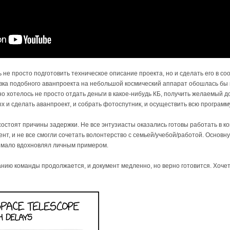
 не просто подготовить техническое описание проекта, но и сделать его в с
овка подобного аванпроекта на небольшой космический аппарат обошлась бы
 но хотелось не просто отдать деньги в какое-нибудь КБ, получить желаемый 
х и сделать аванпроект, и собрать фотоспутник, и осуществить всю программ
 состоят причины задержки. Не все энтузиасты оказались готовы работать в к
т, и не все смогли сочетать волонтерство с семьей/учебой/работой. Основн
, мало вдохновлял личным примером.
ию команды продолжается, и документ медленно, но верно готовится. Хочет