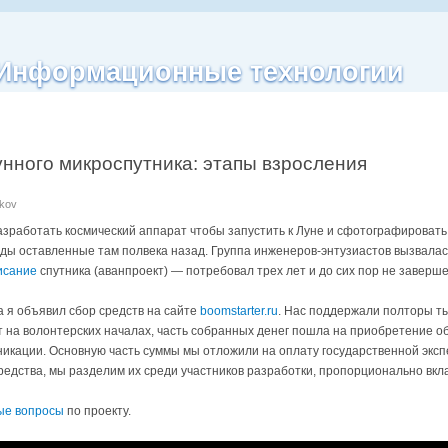
| Информационные технологии
унного микроспутника: этапы взросления
akov
азработать космический аппарат чтобы запустить к Луне и сфотографировать
еды оставленные там полвека назад. Группа инженеров-энтузиастов вызвалась 
исание
спутника (аванпроект) — потребовал трех лет и до сих пор не заверше
 я объявил сбор средств на сайте
boomstarter.ru
. Нас поддержали полторы ты
ет на волонтерских началах, часть собранных денег пошла на приобретение 
икации. Основную часть суммы мы отложили на оплату государственной эксп
едства, мы разделим их среди участников разработки, пропорционально вклад
ые вопросы
по проекту.