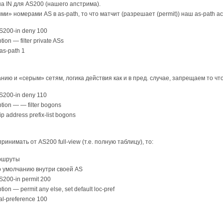
а IN для AS200 (нашего апстрима).
» номерами AS в as-path, то что матчит (разрешает (permit)) наш as-path a
AS200-in deny 100
ion — filter private ASs
as-path 1
ю и «серым» сетям, логика действия как и в пред. случае, запрещаем то что pe
AS200-in deny 110
ption — — filter bogons
p address prefix-list bogons
принимать от AS200 full-view (т.е. полную таблицу), то:
ршруты
по умолчанию внутри своей AS
S200-in permit 200
tion — permit any else, set default loc-pref
cal-preference 100