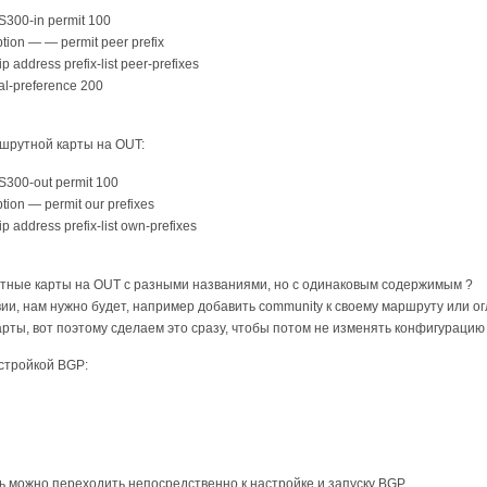
S300-in permit 100
ption — — permit peer prefix
p address prefix-list peer-prefixes
cal-preference 200
ршрутной карты на OUT:
S300-out permit 100
tion — permit our prefixes
p address prefix-list own-prefixes
тные карты на OUT с разными названиями, но с одинаковым содержимым ?
твии, нам нужно будет, например добавить community к своему маршруту или 
ты, вот поэтому сделаем это сразу, чтобы потом не изменять конфигурацию 
стройкой BGP:
ь можно переходить непосредственно к настройке и запуску BGP.