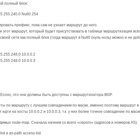
ой полный блок:
255.255.240.0 Null0 254
ровать префикс, пока сам не узнает маршрут до него.
и этот маршрут, который будет присутствовать в таблице маршрутизации всег
воей сети как полный блок (тогда маршрут в Null0 (нуль ноль) можно и не доб
255.255.248.0 10.0.0.2
255.255.248.0 10.0.0.3
 Ессно, что они должны быть доступны с маршрутизатора BGP.
еты по маршруту с лучшим совпадением по маске, именно поэтому маршрут в 
идти на хосты 10.0.0.2 и 10.0.0.3, т.к. у них более точное совпадение по маск
имых route-map. Сначала начнем со всего «серого» (адресов и номеров AS).
t и as-path access-list.