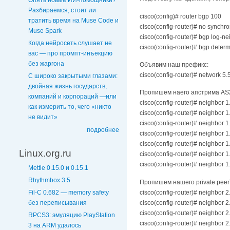
Опять новые ИИ-помощники?
Разбираемся, стоит ли
cisco(config)# router bgp 100
тратить время на Muse Code и
cisco(config-router)# no synchro
Muse Spark
cisco(config-router)# bgp log-n
Когда нейросеть слушает не
cisco(config-router)# bgp determ
вас — про промпт-инъекцию
без жаргона
Объявим наш префикс:
cisco(config-router)# network 5
С широко закрытыми глазами:
двойная жизнь государств,
Пропишем наего апстрима AS
компаний и корпораций —или
cisco(config-router)# neighbor 1
как измерить то, чего «никто
cisco(config-router)# neighbor 
не видит»
cisco(config-router)# neighbor 
подробнее
cisco(config-router)# neighbor 1
cisco(config-router)# neighbor 1
Linux.org.ru
cisco(config-router)# neighbor 
cisco(config-router)# neighbor 
Mettle 0.15.0 и 0.15.1
Rhythmbox 3.5
Пропишем нашего private peer
cisco(config-router)# neighbor 2
Fil-C 0.682 — memory safety
cisco(config-router)# neighbor 2
без переписывания
cisco(config-router)# neighbor 
RPCS3: эмуляцию PlayStation
cisco(config-router)# neighbor 2
3 на ARM удалось