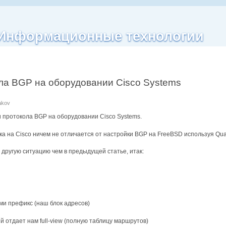
| Информационные технологии
ла BGP на оборудовании Cisco Systems
akov
 протокола BGP на оборудовании Cisco Systems.
а на Cisco ничем не отличается от настройки BGP на FreeBSD используя Qu
другую ситуацию чем в предыдущей статье, итак:
ми префикс (наш блок адресов)
 отдает нам full-view (полную таблицу маршрутов)