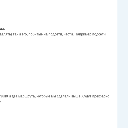
да.
авлять) так и его, побитые на подсети, части. Например подсети
Null0 и два маршрута, которые мы сделали выше, будут прекрасно
е.