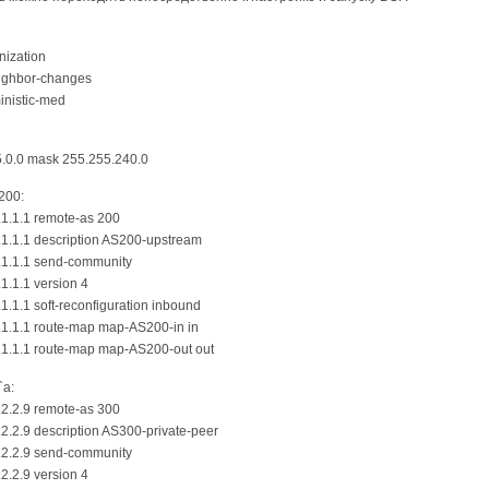
nization
eighbor-changes
inistic-med
.5.0.0 mask 255.255.240.0
200:
.1.1.1 remote-as 200
1.1.1.1 description AS200-upstream
1.1.1.1 send-community
.1.1.1 version 4
.1.1.1 soft-reconfiguration inbound
1.1.1.1 route-map map-AS200-in in
1.1.1.1 route-map map-AS200-out out
`а:
.2.2.9 remote-as 300
.2.2.9 description AS300-private-peer
2.2.2.9 send-community
.2.2.9 version 4