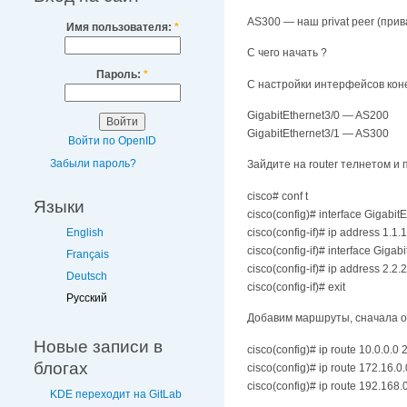
AS300 — наш privat peer (при
Имя пользователя:
*
С чего начать ?
Пароль:
*
С настройки интерфейсов кон
GigabitEthernet3/0 — AS200
GigabitEthernet3/1 — AS300
Войти по OpenID
Забыли пароль?
Зайдите на router телнетом и 
cisco# conf t
Языки
cisco(config)# interface Gigabit
cisco(config-if)# ip address 1.1
English
cisco(config-if)# interface Gigab
Français
cisco(config-if)# ip address 2.2
Deutsch
cisco(config-if)# exit
Русский
Добавим маршруты, сначала от
Новые записи в
cisco(config)# ip route 10.0.0.0 
блогах
cisco(config)# ip route 172.16.0
cisco(config)# ip route 192.168.
KDE переходит на GitLab