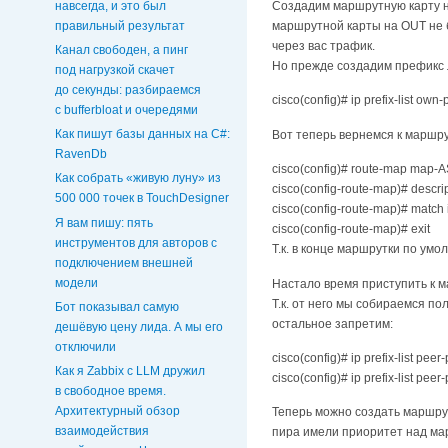
навсегда, и это был
Создадим маршрутную карту н
правильный результат
маршрутной карты на OUT не б
через вас трафик.
Канал свободен, а пинг
Но прежде создадим префикс 
под нагрузкой скачет
до секунды: разбираемся
cisco(config)# ip prefix-list own-
с bufferbloat и очередями
Как пишут базы данных на C#:
Вот теперь вернемся к маршру
RavenDb
cisco(config)# route-map map-A
Как собрать «живую луну» из
cisco(config-route-map)# descrip
500 000 точек в TouchDesigner
cisco(config-route-map)# match i
Я вам пишу: пять
cisco(config-route-map)# exit
инструментов для авторов с
Т.к. в конце маршрутки по ум
подключением внешней
модели
Настало время приступить к м
Т.к. от него мы собираемся п
Бот показывал самую
остальное запретим:
дешёвую цену лида. А мы его
отключили
cisco(config)# ip prefix-list peer
Как я Zabbix с LLM дружил
cisco(config)# ip prefix-list peer
в свободное время.
Архитектурный обзор
Теперь можно создать маршрут
взаимодействия
пира имели приоритет над ма