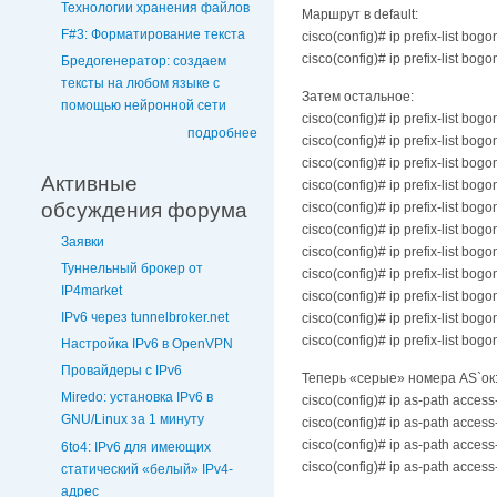
Технологии хранения файлов
Маршрут в default:
F#3: Форматирование текста
cisco(config)# ip prefix-list bog
cisco(config)# ip prefix-list bog
Бредогенератор: создаем
тексты на любом языке с
Затем остальное:
помощью нейронной сети
cisco(config)# ip prefix-list bog
подробнее
cisco(config)# ip prefix-list bog
cisco(config)# ip prefix-list bog
Активные
cisco(config)# ip prefix-list bog
обсуждения форума
cisco(config)# ip prefix-list bog
cisco(config)# ip prefix-list bog
Заявки
cisco(config)# ip prefix-list bog
Туннельный брокер от
cisco(config)# ip prefix-list bog
IP4market
cisco(config)# ip prefix-list bog
IPv6 через tunnelbroker.net
cisco(config)# ip prefix-list bog
cisco(config)# ip prefix-list bog
Настройка IPv6 в OpenVPN
Провайдеры с IPv6
Теперь «серые» номера AS`ок
Miredo: установка IPv6 в
cisco(config)# ip as-path access-
GNU/Linux за 1 минуту
cisco(config)# ip as-path access-
cisco(config)# ip as-path access-
6to4: IPv6 для имеющих
cisco(config)# ip as-path access-
статический «белый» IPv4-
адрес