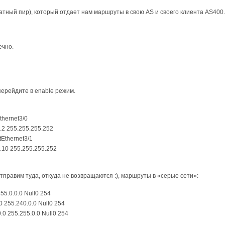
ватный пир), который отдает нам маршруты в свою AS и своего клиента AS400.
ечно.
перейдите в enable режим.
Ethernet3/0
.1.2 255.255.255.252
itEthernet3/1
.2.10 255.255.255.252
правим туда, откуда не возвращаются :), маршруты в «серые сети»:
255.0.0.0 Null0 254
.0 255.240.0.0 Null0 254
0.0 255.255.0.0 Null0 254