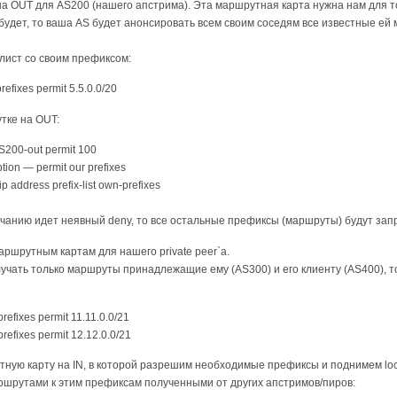
а OUT для AS200 (нашего апстрима). Эта маршрутная карта нужна нам для то
удет, то ваша AS будет анонсировать всем своим соседям все известные ей 
лист со своим префиксом:
prefixes permit 5.5.0.0/20
тке на OUT:
S200-out permit 100
tion — permit our prefixes
p address prefix-list own-prefixes
олчанию идет неявный deny, то все остальные префиксы (маршруты) будут за
аршрутным картам для нашего private peer`а.
олучать только маршруты принадлежащие ему (AS300) и его клиенту (AS400),
-prefixes permit 11.11.0.0/21
-prefixes permit 12.12.0.0/21
ную карту на IN, в которой разрешим необходимые префиксы и поднимем loc
ршрутами к этим префиксам полученными от других апстримов/пиров: