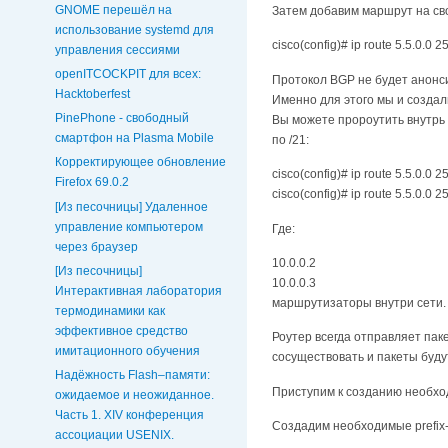
GNOME перешёл на
Затем добавим маршрут на св
использование systemd для
cisco(config)# ip route 5.5.0.0 
управления сессиями
openITCOCKPIT для всех:
Протокол BGP не будет анонси
Hacktoberfest
Именно для этого мы и создал
PinePhone - свободный
Вы можете пророутить внутрь с
смартфон на Plasma Mobile
по /21:
Корректирующее обновление
cisco(config)# ip route 5.5.0.0 
Firefox 69.0.2
cisco(config)# ip route 5.5.0.0 
[Из песочницы] Удаленное
управление компьютером
Где:
через браузер
10.0.0.2
[Из песочницы]
10.0.0.3
Интерактивная лаборатория
маршрутизаторы внутри сети.
термодинамики как
эффективное средство
Роутер всегда отправляет пак
имитационного обучения
сосуществовать и пакеты будут 
Надёжность Flash–памяти:
Приступим к созданию необход
ожидаемое и неожиданное.
Часть 1. XIV конференция
Создадим необходимые prefix-lis
ассоциации USENIX.