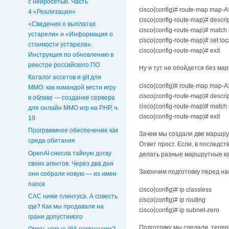
с нейросетью. Часть
cisco(config)# route-map map-A
4 «Реализация»
cisco(config-route-map)# descri
«Сведения о выплатах
cisco(config-route-map)# match i
устарели» и «Информация о
cisco(config-route-map)# set lo
стоимости устарела».
cisco(config-route-map)# exit
Инструкция по обновлению в
реестре российского ПО
Ну и тут не обойдется без ма
Каталог ассетов и git для
cisco(config)# route-map map-A
MMO: как командой вести игру
cisco(config-route-map)# descrip
в облаке — создание сервера
cisco(config-route-map)# match i
для онлайн ММО игр на PHP, ч.
cisco(config-route-map)# exit
19
Программное обеспечение как
Зачем мы создали две маршру
среда обитания
Ответ прост. Если, в последс
OpenAI снесла тайную доску
делать разные маршрутные кар
своих агентов. Через два дня
Закончим подготовку перед на
они собрали новую — из имен
папок
cisco(config)# ip classless
CAC ниже плинтуса. А совесть
cisco(config)# ip routing
где? Как мы продавали на
cisco(config)# ip subnet-zero
грани допустимого
Подготовку мы сделали, тепер