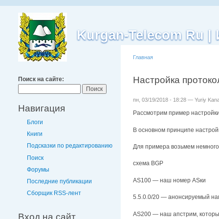
Kurgan-Telecom Ru 
Главная
Настройка протоко
Поиск на сайте:
пн, 03/19/2018 - 18:28 — Yuriy Kan
Навигация
Рассмотрим пример настройки
Блоги
В основном принципе настройк
Книги
Подсказки по редактированию
Для примера возьмем немного 
Поиск
схема BGP
Форумы
AS100 — наш номер ASки
Последние публикации
Сборщик RSS-лент
5.5.0.0/20 — анонсируемый на
AS200 — наш апстрим, который
Вход на сайт