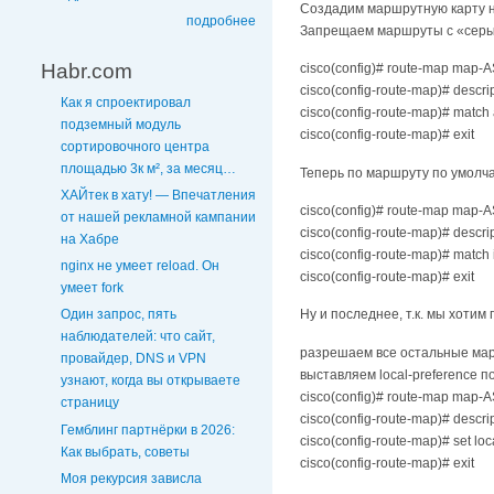
Создадим маршрутную карту н
подробнее
Запрещаем маршруты с «серыми
Habr.com
cisco(config)# route-map map-
cisco(config-route-map)# descript
Как я спроектировал
cisco(config-route-map)# match 
подземный модуль
cisco(config-route-map)# exit
сортировочного центра
площадью 3к м², за месяц…
Теперь по маршруту по умолчани
ХАЙтек в хату! — Впечатления
cisco(config)# route-map map-
от нашей рекламной кампании
cisco(config-route-map)# descri
на Хабре
cisco(config-route-map)# match i
nginx не умеет reload. Он
cisco(config-route-map)# exit
умеет fork
Ну и последнее, т.к. мы хотим 
Один запрос, пять
наблюдателей: что сайт,
разрешаем все остальные ма
провайдер, DNS и VPN
выставляем local-preference 
узнают, когда вы открываете
cisco(config)# route-map map-A
страницу
cisco(config-route-map)# descrip
Гемблинг партнёрки в 2026:
cisco(config-route-map)# set lo
Как выбрать, советы
cisco(config-route-map)# exit
Моя рекурсия зависла