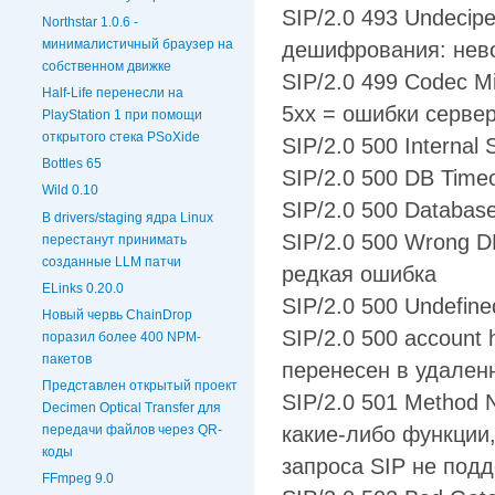
SIP/2.0 493 Undecip
Northstar 1.0.6 -
минималистичный браузер на
дешифрования: нев
собственном движке
SIP/2.0 499 Codec M
Half-Life перенесли на
5xx = ошибки серве
PlayStation 1 при помощи
открытого стека PSoXide
SIP/2.0 500 Internal
Bottles 65
SIP/2.0 500 DB Time
Wild 0.10
SIP/2.0 500 Database
В drivers/staging ядра Linux
SIP/2.0 500 Wrong 
перестанут принимать
созданные LLM патчи
редкая ошибка
ELinks 0.20.0
SIP/2.0 500 Undefin
Новый червь ChainDrop
SIP/2.0 500 account 
поразил более 400 NPM-
пакетов
перенесен в удален
Представлен открытый проект
SIP/2.0 501 Method 
Decimen Optical Transfer для
передачи файлов через QR-
какие-либо функции
коды
запроса SIP не под
FFmpeg 9.0