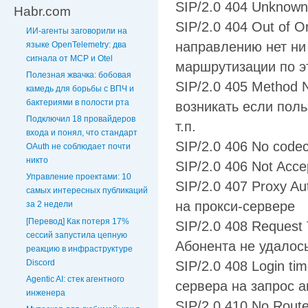
SIP/2.0 404 Unknown
Habr.com
SIP/2.0 404 Out of 
ИИ-агенты заговорили на
направлению нет ни
языке OpenTelemetry: два
сигнала от MCP и Otel
маршрутизации по э
Полезная жвачка: бобовая
SIP/2.0 405 Method 
камедь для борьбы с ВПЧ и
бактериями в полости рта
возникать если поль
Подключил 18 провайдеров
т.п.
входа и понял, что стандарт
SIP/2.0 406 No code
OAuth не соблюдает почти
никто
SIP/2.0 406 Not Acce
Управление проектами: 10
SIP/2.0 407 Proxy A
самых интересных публикаций
на прокси-сервере
за 2 недели
[Перевод] Как потеря 17%
SIP/2.0 408 Request
сессий запустила цепную
Абонента не удалос
реакцию в инфраструктуре
Discord
SIP/2.0 408 Login ti
Agentic AI: стек агентного
сервера на запрос 
инженера
SIP/2.0 410 No Route