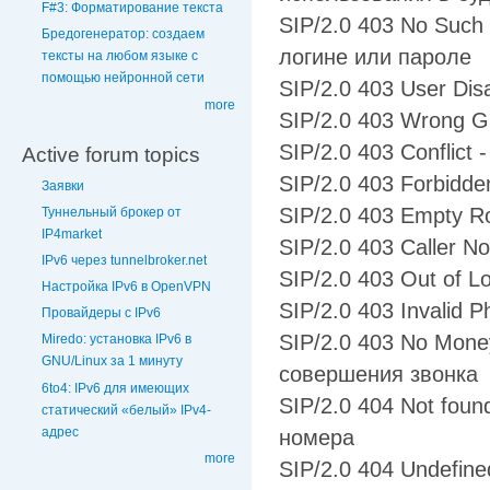
F#3: Форматирование текста
SIP/2.0 403 No Such
Бредогенератор: создаем
логине или пароле
тексты на любом языке с
помощью нейронной сети
SIP/2.0 403 User Di
more
SIP/2.0 403 Wrong G
SIP/2.0 403 Conflict
Active forum topics
SIP/2.0 403 Forbidd
Заявки
SIP/2.0 403 Empty R
Туннельный брокер от
IP4market
SIP/2.0 403 Caller N
IPv6 через tunnelbroker.net
SIP/2.0 403 Out of L
Настройка IPv6 в OpenVPN
SIP/2.0 403 Invalid 
Провайдеры с IPv6
SIP/2.0 403 No Money
Miredo: установка IPv6 в
GNU/Linux за 1 минуту
совершения звонка
6to4: IPv6 для имеющих
SIP/2.0 404 Not fou
статический «белый» IPv4-
адрес
номера
more
SIP/2.0 404 Undefin