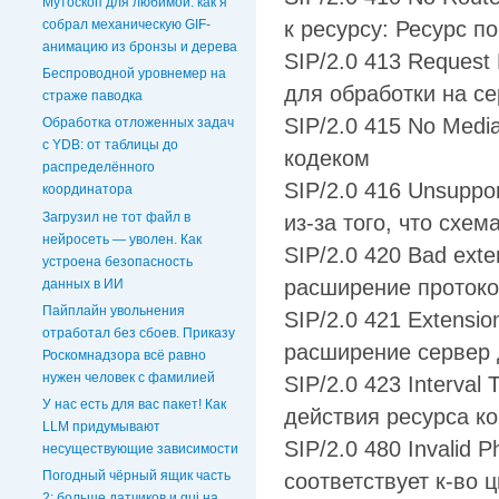
Мутоскоп для любимой: как я
собрал механическую GIF-
к ресурсу: Ресурс п
анимацию из бронзы и дерева
SIP/2.0 413 Request
Беспроводной уровнемер на
для обработки на с
страже паводка
SIP/2.0 415 No Med
Обработка отложенных задач
c YDB: от таблицы до
кодеком
распределённого
SIP/2.0 416 Unsuppo
координатора
Загрузил не тот файл в
из-за того, что схе
нейросеть — уволен. Как
SIP/2.0 420 Bad ext
устроена безопасность
расширение протоко
данных в ИИ
Пайплайн увольнения
SIP/2.0 421 Extensio
отработал без сбоев. Приказу
расширение сервер 
Роскомнадзора всё равно
нужен человек с фамилией
SIP/2.0 423 Interval
У нас есть для вас пакет! Как
действия ресурса к
LLM придумывают
SIP/2.0 480 Invalid
несуществующие зависимости
Погодный чёрный ящик часть
соответствует к-во 
2: больше датчиков и gui на