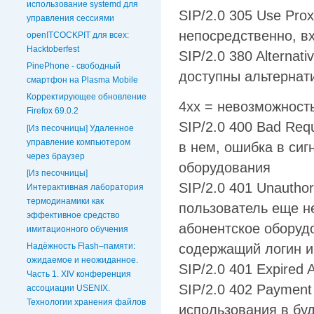
использование systemd для
SIP/2.0 305 Use Pro
управления сессиями
непосредственно, в
openITCOCKPIT для всех:
Hacktoberfest
SIP/2.0 380 Alternat
PinePhone - свободный
доступны альтернат
смартфон на Plasma Mobile
Корректирующее обновление
4xx = невозможност
Firefox 69.0.2
SIP/2.0 400 Bad Req
[Из песочницы] Удаленное
управление компьютером
в нем, ошибка в сиг
через браузер
оборудования
[Из песочницы]
SIP/2.0 401 Unautho
Интерактивная лаборатория
термодинамики как
пользователь еще н
эффективное средство
абонентское оборуд
имитационного обучения
Надёжность Flash–памяти:
содержащий логин и
ожидаемое и неожиданное.
SIP/2.0 401 Expired 
Часть 1. XIV конференция
SIP/2.0 402 Payment
ассоциации USENIX.
Технологии хранения файлов
использования в бу