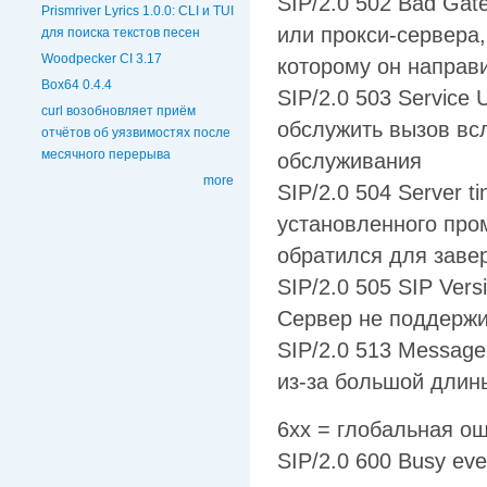
SIP/2.0 502 Bad Ga
Prismriver Lyrics 1.0.0: CLI и TUI
или прокси-сервера,
для поиска текстов песен
Woodpecker CI 3.17
которому он направ
Box64 0.4.4
SIP/2.0 503 Service
curl возобновляет приём
обслужить вызов вс
отчётов об уязвимостях после
месячного перерыва
обслуживания
more
SIP/2.0 504 Server t
установленного пром
обратился для заве
SIP/2.0 505 SIP Vers
Сервер не поддержи
SIP/2.0 513 Message
из-за большой длин
6xx = глобальная о
SIP/2.0 600 Busy ev