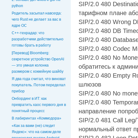
SIP/2.0 480 Destinat
python
тарифном плане аб
Родитель засыпал навсегда:
чего Rust не делает за вас в
SIP/2.0 480 Wrong D
ядре ОС
SIP/2.0 480 DB Time
C++-техрадар: что
SIP/2.0 480 Databas
разработчики действительно
готовы брать в работу
SIP/2.0 480 Codec M
[Перевод] Bloomberg:
SIP/2.0 480 No Money
секретное устройство OpenAI
— это умная колонка
обратитесь к админи
размером с хоккейную шайбу
SIP/2.0 480 Empty R
Я два года считал, что виноват
шлюзов
покупатель. Потом переделал
прибор
SIP/2.0 480 No money
Онбординг в ИТ: как
SIP/2.0 480 Temporar
превратить хаос первого дня в
направление попроб
понятный процесс
В лабиринтах «Коммодора»
SIP/2.0 481 Call Leg
«Как за вами (не) следит
нормальный ответ п
Яндекс»: что на самом деле