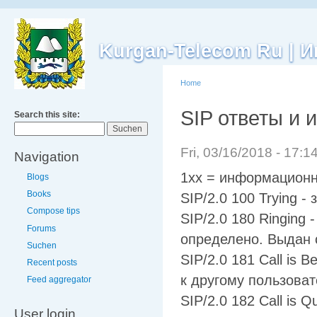
Kurgan-Telecom Ru |
Home
SIP ответы и 
Search this site:
Fri, 03/16/2018 - 17:
Navigation
1xx = информацион
Blogs
Books
SIP/2.0 100 Trying -
Compose tips
SIP/2.0 180 Ringing
Forums
определено. Выдан 
Suchen
SIP/2.0 181 Call is 
Recent posts
к другому пользова
Feed aggregator
SIP/2.0 182 Call is
User login