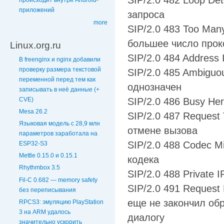
SIP/2.0 482 Loop De
происходит внутри Android-
приложений
запроса
more
SIP/2.0 483 Too Man
большее число прок
Linux.org.ru
SIP/2.0 484 Address
В freenginx и nginx добавили
проверку размера текстовой
SIP/2.0 485 Ambiguo
переменной перед тем как
однозначен
записывать в неё данные (+
CVE)
SIP/2.0 486 Busy Her
Mesa 26.2
SIP/2.0 487 Request
Языковая модель с 28,9 млн
отмене вызова
параметров заработала на
SIP/2.0 488 Codec M
ESP32-S3
Mettle 0.15.0 и 0.15.1
кодека
Rhythmbox 3.5
SIP/2.0 488 Private
Fil-C 0.682 — memory safety
SIP/2.0 491 Request 
без переписывания
еще не закончил обр
RPCS3: эмуляцию PlayStation
3 на ARM удалось
диалогу
значительно ускорить