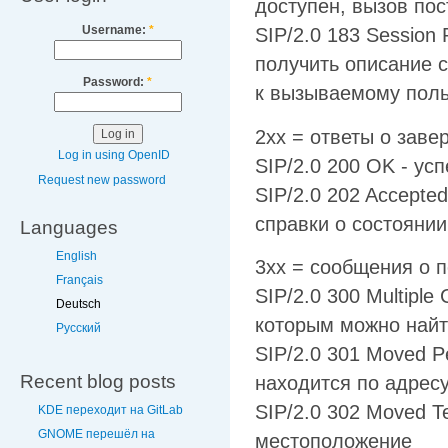
доступен, вызов пос
Username:
*
SIP/2.0 183 Session 
получить описание 
Password:
*
к вызываемому пол
2xx = ответы о заве
Log in using OpenID
SIP/2.0 200 OK - у
Request new password
SIP/2.0 202 Accepte
справки о состоянии
Languages
English
3xx = сообщения о 
Français
SIP/2.0 300 Multiple
Deutsch
которым можно найт
Русский
SIP/2.0 301 Moved 
Recent blog posts
находится по адресу
SIP/2.0 302 Moved T
KDE переходит на GitLab
GNOME перешёл на
местоположение