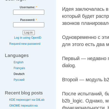
Username:
*
Идея заключалась в
который будет расп
Password:
*
звонков планировал
Одновременно с этим
Log in using OpenID
для этого есть два 
Request new password
Languages
Первый — недавно п
English
dialog.
Français
Deutsch
Второй — модуль b2
Русский
Recent blog posts
После испытаний, б
KDE переходит на GitLab
b2b_logic. Однако, 
GNOME перешёл на
функциональности. 