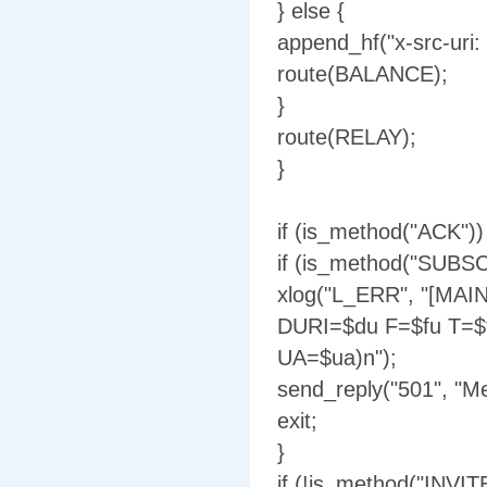
} else {
append_hf("x-src-uri: 
route(BALANCE);
}
route(RELAY);
}
if (is_method("ACK"))
if (is_method("SUBS
xlog("L_ERR", "[MAI
DURI=$du F=$fu T=$
UA=$ua)n");
send_reply("501", "M
exit;
}
if (!is_method("INVI