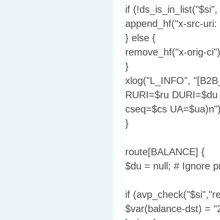
if (!ds_is_in_list("$s
append_hf("x-src-uri: 
} else {
remove_hf("x-orig-ci")
}
xlog("L_INFO", "[B2B
RURI=$ru DURI=$du 
cseq=$cs UA=$ua)n")
}
route[BALANCE] {
$du = null; # Ignore 
if (avp_check("$si","r
$var(balance-dst) = "2