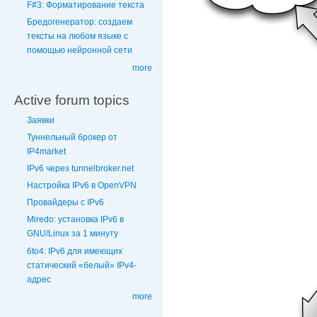
F#3: Форматирование текста
Бредогенератор: создаем
тексты на любом языке с
помощью нейронной сети
more
Active forum topics
Заявки
Туннельный брокер от
IP4market
IPv6 через tunnelbroker.net
Настройка IPv6 в OpenVPN
Провайдеры с IPv6
Miredo: установка IPv6 в
GNU/Linux за 1 минуту
6to4: IPv6 для имеющих
статический «белый» IPv4-
адрес
more