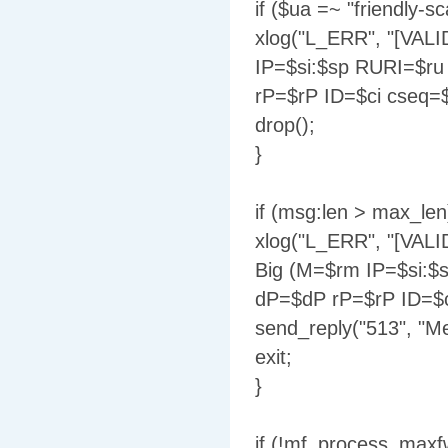
if ($ua =~ "friendly-s
xlog("L_ERR", "[VALI
IP=$si:$sp RURI=$r
rP=$rP ID=$ci cseq=
drop();
}
if (msg:len > max_len
xlog("L_ERR", "[VAL
Big (M=$rm IP=$si:$
dP=$dP rP=$rP ID=$c
send_reply("513", "M
exit;
}
if (!mf_process_maxf