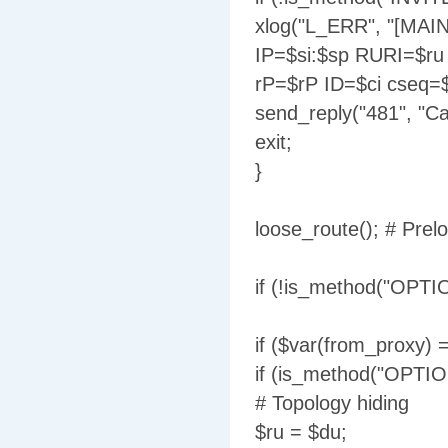
xlog("L_ERR", "[MAIN]
IP=$si:$sp RURI=$r
rP=$rP ID=$ci cseq=
send_reply("481", "Cal
exit;
}
loose_route(); # Prel
if (!is_method("OPTIO
if ($var(from_proxy) =
if (is_method("OPTIO
# Topology hiding
$ru = $du;