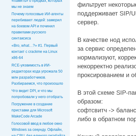
«память» о предках, которых
фильтрует некоторые
мы не знаем
поддерживает SIP/U
Почему голосовые ИИ‑агенты
перебивают людей: замерил
сервер.
на боевом API и починил
правилами русского
синтаксиса
В качестве нод испо
«Bro, what…?» #1. Первый
за сервис определен
контакт с crackme на Linux
нормализуют, коррек
x86-64
некорректно реализ
RCE-уязвимость в ИИ-
редакторах кода угрожала 50
проксированием и о
млн разработчиков.
Разбираемся, что произошло
Что видит DPI, и что мы
В этой схеме SIP-па
попробовали у него отобрать
образом:
Погружение в создание
софтсвитч -> балан
приставки для Microsoft
MakeCode Arcade
либо в обратном по
Голосовой ввод в любое окно
Windows за секунду. Офлайн,
на CPU, без единого гигабайта