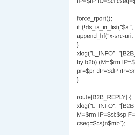
rP=$rP ID=$ci cseq=
force_rport();
if (!ds_is_in_list("$s
append_hf("x-src-uri: 
}
xlog("L_INFO", "[B2B
by b2b) (M=$rm IP=
pr=$pr dP=$dP rP=$r
}
route[B2B_REPLY] {
xlog("L_INFO", "[B2
M=$rm IP=$si:$sp F=
cseq=$cs)n$mb");