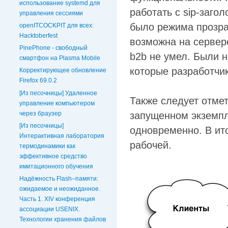
использование systemd для
работать с sip-заго
управления сессиями
было режима прозра
openITCOCKPIT для всех:
Hacktoberfest
возможна на сервер
PinePhone - свободный
b2b не умел. Были 
смартфон на Plasma Mobile
которые разработчик
Корректирующее обновление
Firefox 69.0.2
[Из песочницы] Удаленное
Также следует отмет
управление компьютером
через браузер
запущенном экземпл
[Из песочницы]
одновременно. В ито
Интерактивная лаборатория
рабочей.
термодинамики как
эффективное средство
имитационного обучения
Надёжность Flash–памяти:
ожидаемое и неожиданное.
Часть 1. XIV конференция
ассоциации USENIX.
Технологии хранения файлов