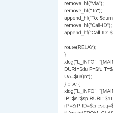
remove_hf("Via");
remove_hf("To");
append_hf("To: $durn
remove_hf("Call-ID");
append_hf("Call-ID: $(
route(RELAY);
}
xlog("L_INFO", "[MA
DURI=$du F=$fu T=$
UA=$ua)n");
} else {
xlog("L_INFO", "[MA
IP=$si:$sp RURI=$r
rP=$rP ID=$ci cseq=