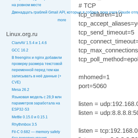
# TCP
на ровном месте
Двенадцать граблей Gmail API, которые я собрал, пока учил Claude от
tcp_children=10
more
tcp_accept_aliases=y
tcp_send_timeout=5
Linux.org.ru
tcp_connect_timeout
ClamAV 1.5.4 и 1.4.6
tcp_max_connection
GCC 16.2
В freenginx и nginx добавили
tcp_poll_method=epol
проверку размера текстовой
переменной перед тем как
mhomed=1
записывать в неё данные (+
CVE)
port=5060
Mesa 26.2
Языковая модель с 28,9 млн
listen = udp:192.168.
параметров заработала на
ESP32-S3
listen = udp:8.8.8.8:
Mettle 0.15.0 и 0.15.1
Rhythmbox 3.5
listen = tcp:192.168.
Fil-C 0.682 — memory safety
без переписывания