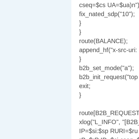
cseq=$cs UA=$ua)n")
fix_nated_sdp("10");
}
}
route(BALANCE);
append_hf("x-src-uri: 
}
b2b_set_mode("a");
b2b_init_request("top 
exit;
}
route[B2B_REQUEST]
xlog("L_INFO", "[B
IP=$si:$sp RURI=$r