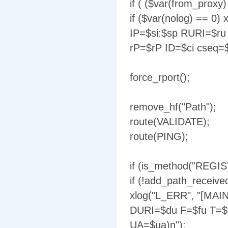
if ( ($var(from_proxy
if ($var(nolog) == 0
IP=$si:$sp RURI=$r
rP=$rP ID=$ci cseq=
force_rport();
remove_hf("Path");
route(VALIDATE);
route(PING);
if (is_method("REGIS
if (!add_path_receive
xlog("L_ERR", "[MAI
DURI=$du F=$fu T=$
UA=$ua)n");