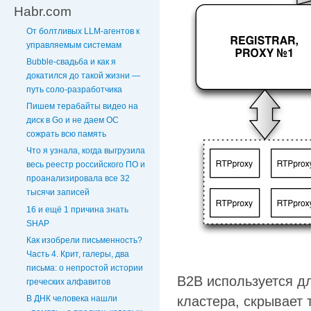
Habr.com
От болтливых LLM-агентов к
управляемым системам
Bubble-свадьба и как я
докатился до такой жизни —
путь соло-разработчика
Пишем терабайты видео на
диск в Go и не даем ОС
сожрать всю память
Что я узнала, когда выгрузила
весь реестр российского ПО и
проанализировала все 32
тысячи записей
16 и ещё 1 причина знать
SHAP
Как изобрели письменность?
Часть 4. Крит, галеры, два
письма: о непростой истории
B2B используется д
греческих алфавитов
В ДНК человека нашли
кластера, скрывает 