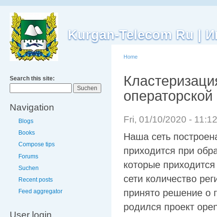
Kurgan-Telecom Ru |
Home
Кластеризация
Search this site:
операторской 
Navigation
Fri, 01/10/2020 - 11:
Blogs
Books
Наша сеть построена
Compose tips
приходится при обра
Forums
которые приходится 
Suchen
сети количество ре
Recent posts
принято решение о 
Feed aggregator
родился проект open
User login