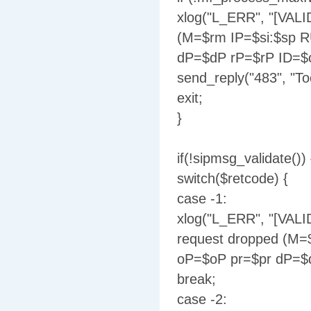
xlog("L_ERR", "[VAL
(M=$rm IP=$si:$sp 
dP=$dP rP=$rP ID=$c
send_reply("483", "T
exit;
}
if(!sipmsg_validate()) 
switch($retcode) {
case -1:
xlog("L_ERR", "[VALI
request dropped (M=
oP=$oP pr=$pr dP=$d
break;
case -2: