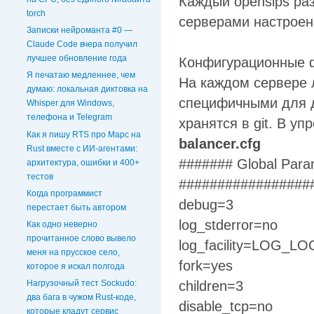
Каждый opensips ра
torch
серверами настроена
Записки нейроманта #0 —
Claude Code вчера получил
лучшее обновление года
Конфигурационные ф
Я печатаю медленнее, чем
На каждом сервере 
думаю: локальная диктовка на
специфичными для д
Whisper для Windows,
телефона и Telegram
хранятся в git. В у
Как я пишу RTS про Марс на
balancer.cfg
Rust вместе с ИИ-агентами:
####### Global Para
архитектура, ошибки и 400+
тестов
#################
Когда программист
debug=3
перестает быть автором
log_stderror=no
Как одно неверно
прочитанное слово вывело
log_facility=LOG_L
меня на прусское село,
fork=yes
которое я искал полгода
children=3
Нагрузочный тест Sockudo:
два бага в чужом Rust‑коде,
disable_tcp=no
которые кладут сервис