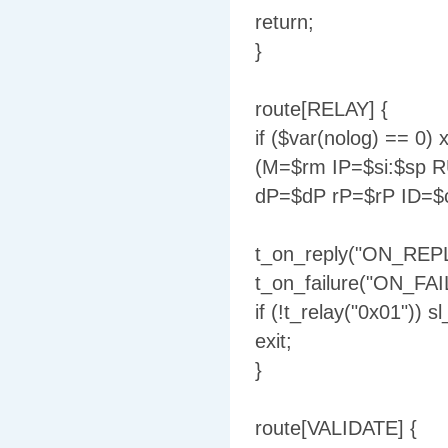
return;
}
route[RELAY] {
if ($var(nolog) == 0)
(M=$rm IP=$si:$sp 
dP=$dP rP=$rP ID=$c
t_on_reply("ON_REPL
t_on_failure("ON_FAIL
if (!t_relay("0x01")) s
exit;
}
route[VALIDATE] {