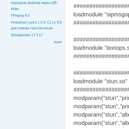
передачи файлов через QR-
#################
коды
loadmodule "sipmsgo
FFmpeg 9.0
#################
Prismriver Lyrics 1.0.0: CLI и TUI
для поиска текстов песен
Woodpecker CI 3.17
#################
more
loadmodule "textops.
#################
#################
loadmodule "stun.so"
#################
modparam("stun","prim
modparam("stun","pri
modparam("stun","alte
modparam("stun","alt