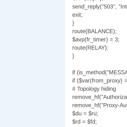
send_reply("503", "Int
exit;
}
route(BALANCE);
$avp(fr_timer) = 3;
route(RELAY);
}
if (is_method("MESS
if ($var(from_proxy) =
# Topology hiding
remove_hf("Authorizat
remove_hf("Proxy-Auth
$du = $ru;
$rd = $fd;