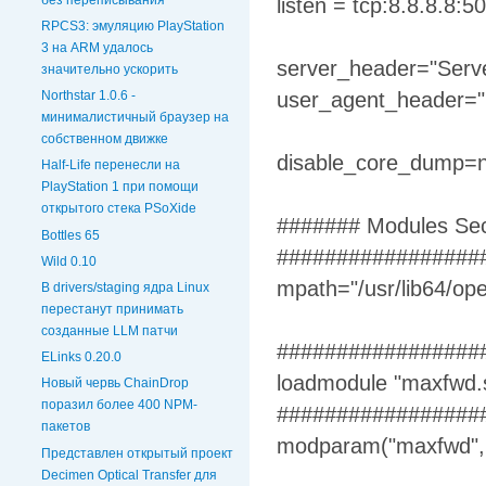
listen = tcp:8.8.8.8:5
RPCS3: эмуляцию PlayStation
3 на ARM удалось
server_header="Serv
значительно ускорить
user_agent_header="
Northstar 1.0.6 -
минималистичный браузер на
собственном движке
disable_core_dump=
Half-Life перенесли на
PlayStation 1 при помощи
открытого стека PSoXide
####### Modules Sec
Bottles 65
#################
Wild 0.10
mpath="/usr/lib64/op
В drivers/staging ядра Linux
перестанут принимать
созданные LLM патчи
#################
ELinks 0.20.0
loadmodule "maxfwd.
Новый червь ChainDrop
поразил более 400 NPM-
#################
пакетов
modparam("maxfwd", 
Представлен открытый проект
Decimen Optical Transfer для