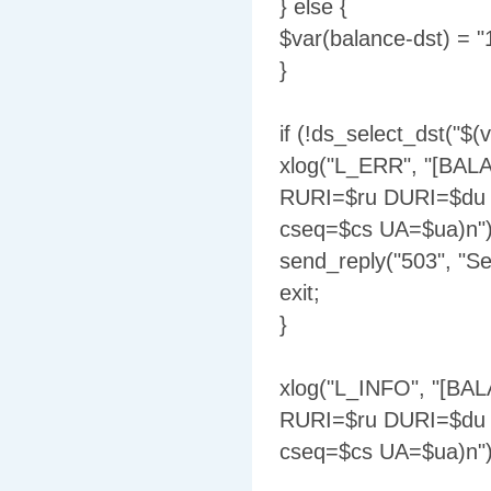
} else {
$var(balance-dst) = "
}
if (!ds_select_dst("$(v
xlog("L_ERR", "[BAL
RURI=$ru DURI=$du 
cseq=$cs UA=$ua)n")
send_reply("503", "Ser
exit;
}
xlog("L_INFO", "[BA
RURI=$ru DURI=$du 
cseq=$cs UA=$ua)n")