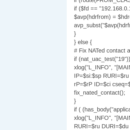
if (route(FROM_CLAS
if ($fd == "192.168.0
$avp(hdrfrom) = $hdr
avp_subst("$avp(hdrfr
}
} else {
# Fix NATed contact a
if (nat_uac_test("19"))
xlog("L_INFO", "[MAI
IP=$si:$sp RURI=$r
rP=$rP ID=$ci cseq=
fix_nated_contact();
}
if ( (has_body("applic
xlog("L_INFO", "[MAI
RURI=$ru DURI=$du 