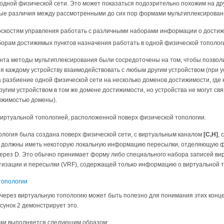
 одной физической сети. Это может показаться подозрительно похожим на д
ые различия между рассмотренными до сих пор формами мультиплексирован
оскостям управления работать с различными наборами информации о достижи
орам достижимых пунктов назначения работать в одной физической топологии
нта методы мультиплексирования были сосредоточены на том, чтобы позволи
я каждому устройству взаимодействовать с любым другим устройством (при усл
 разбиение одной физической сети на несколько доменов достижимости, где
угим устройством в том же домене достижимости, но устройства не могут св
ижимостью домены).
 виртуальной топологией, расположенной поверх физической топологии.
ология была создана поверх физической сети, с виртуальным каналом
[C,H]
,
H должны иметь некоторую локальную информацию пересылки, отделяющую фи
 через D. Это обычно принимает форму либо специального набора записей ви
изации и пересылки (VRF), содержащей только информацию о виртуальной т
через виртуальную топологию может быть полезно для понимания этих концеп
унок 2 демонстрирует это.
лки выполняется следующим образом: