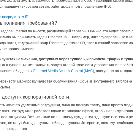
также должна иметь возможность перемещаться в K без изменения своего лок
тся маршрутизируемой сетью, работающей под управлением IPv6.
выполнения требований?
кадров Ethernet по IP-сети, разделяющей серверы. Обычно это будет своего р
олило бы принимать кадры Ethernet на C, например, инкапсулированные в ка
да пакет, содержащий кадр Ethernet, достигает D, этот внешний заголовок мо
ьное происхождение.
 пунктах назначения, доступных через туннель, и привлечь трафик в тунн
ка в туннель может включать запуск второй плоскости управления с ее соб
авления об адресах
Ethernet Media Access Control (MAC)
, доступных на каждо
еренести маркировку качества обслуживания (QoS) из внутреннего заголовка
есылке.
доступ к корпоративной сети.
сть какие-то удаленные сотрудники, либо на полную ставку, либо просто люд
е часть сотрудников работает вдали от главного офиса, чтобы напрямую вза
 поставщиками. Все эти люди по-прежнему нуждаются в доступе к сетевым ре
нечно, не могут быть доступны в общедоступном Интернете, поэтому необходи
е пространство.