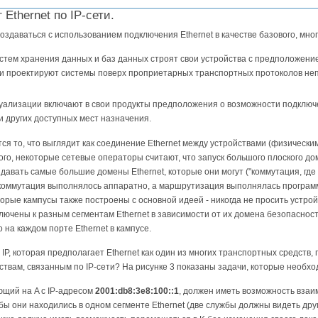
Ethernet по IP-сети.
здаваться с использованием подключения Ethernet в качестве базового, мног
тем хранения данных и баз данных строят свои устройства с предположением
ни проектируют системы поверх проприетарных транспортных протоколов непо
ализации включают в свои продукты предположения о возможности подключен
 других доступных мест назначения.
ся то, что выглядит как соединение Ethernet между устройствами (физическ
го, некоторые сетевые операторы считают, что запуск большого плоского дом
давать самые большие домены Ethernet, которые они могут ("коммутация, гд
а коммутация выполнялось аппаратно, а маршрутизация выполнялась програм
орые кампусы также построены с основной идеей - никогда не просить устрой
лючены к разным сегментам Ethernet в зависимости от их домена безопасност
 на каждом порте Ethernet в кампусе.
IP, которая предполагает Ethernet как один из многих транспортных средств, 
йствам, связанным по IP-сети? На рисунке 3 показаны задачи, которые необх
ющий на A с IP-адресом
2001:db8:3e8:100::1
, должен иметь возможность взаи
и бы они находились в одном сегменте Ethernet (две службы должны видеть друг