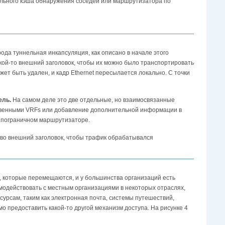
ального кэша обнаружения соседей или маршрутизатора по
ода туннельная инкапсуляция, как описано в начале этого
кой-то внешний заголовок, чтобы их можно было транспортировать
жет быть удален, и кадр Ethernet пересылается локально. С точки
ель.
На самом деле это две отдельные, но взаимосвязанные
ственными VRFs или добавление дополнительной информации в
м пограничном маршрутизаторе.
 во внешний заголовок, чтобы трафик обрабатывался
и, которые перемещаются, и у большинства организаций есть
имодействовать с местным организациями в некоторых отраслях,
сурсам, таким как электронная почта, системы путешествий,
мо предоставить какой-то другой механизм доступа. На рисунке 4