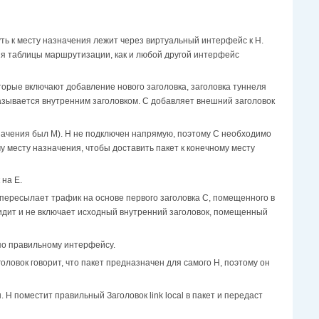
уть к месту назначения лежит через виртуальный интерфейс к H.
я таблицы маршрутизации, как и любой другой интерфейс
орые включают добавление нового заголовка, заголовка туннеля
азывается внутренним заголовком. C добавляет внешний заголовок
начения был M). H не подключен напрямую, поэтому C необходимо
у месту назначения, чтобы доставить пакет к конечному месту
 на E.
пересылает трафик на основе первого заголовка C, помещенного в
 видит и не включает исходный внутренний заголовок, помещенный
 по правильному интерфейсу.
головок говорит, что пакет предназначен для самого H, поэтому он
H поместит правильный Заголовок link local в пакет и передаст