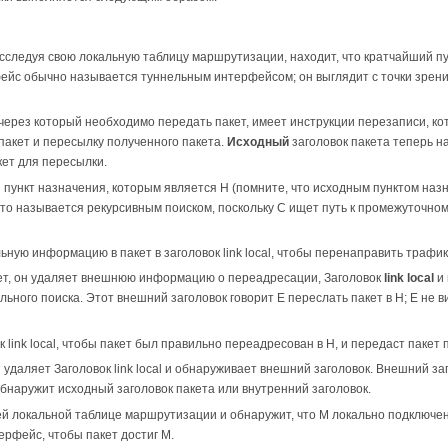
 исследуя свою локальную таблицу маршрутизации, находит, что кратчайший п
ейс обычно называется туннельным интерфейсом; он выглядит с точки зрени
ерез который необходимо передать пакет, имеет инструкции перезаписи, кот
 пакет и пересылку полученного пакета.
Исходный
заголовок пакета теперь н
ет для пересылки.
 пункт назначения, которым является H (помните, что исходным пунктом наз
 Это называется рекурсивным поиском, поскольку C ищет путь к промежуточном
ную информацию в пакет в заголовок link local, чтобы перенаправить трафик
кет, он удаляет внешнюю информацию о переадресации, Заголовок
link local
и 
ального поиска. Этот внешний заголовок говорит E переслать пакет в H; E не
 link local, чтобы пакет был правильно переадресован в H, и передаст пакет
н удаляет Заголовок link local и обнаруживает внешний заголовок. Внешний за
 обнаружит исходный заголовок пакета или внутренний заголовок.
ей локальной таблице маршрутизации и обнаружит, что M локально подключен. 
ерфейс, чтобы пакет достиг M.