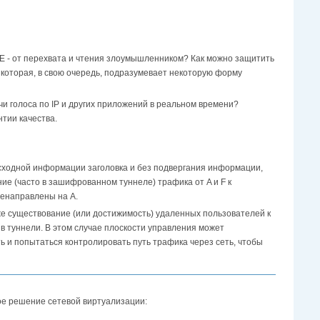
и E - от перехвата и чтения злоумышленником? Как можно защитить
 которая, в свою очередь, подразумевает некоторую форму
и голоса по IP и других приложений в реальном времени?
тии качества.
сходной информации заголовка и без подвергания информации,
е (часто в зашифрованном туннеле) трафика от A и F к
ренаправлены на A.
же существование (или достижимость) удаленных пользователей к
в туннели. В этом случае плоскости управления может
 и попытаться контролировать путь трафика через сеть, чтобы
ое решение сетевой виртуализации: