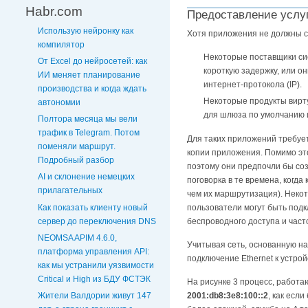
Habr.com
Предоставление услуг 
Использую нейронку как
Хотя приложения не должны со
компилятор
Некоторые поставщики сис
От Excel до нейросетей: как
короткую задержку, или о
ИИ меняет планирование
интернет-протокола (IP).
производства и когда ждать
Некоторые продукты вирту
автономии
для шлюза по умолчанию и
Полтора месяца мы вели
трафик в Telegram. Потом
Для таких приложений требует
поменяли маршрут.
копии приложения. Помимо это
Подробный разбор
поэтому они предпочли бы соз
AI и склонение немецких
поговорка в те времена, когд
прилагательных
чем их маршрутизация). Некот
Как показать клиенту новый
пользователи могут быть подк
сервер до переключения DNS
беспроводного доступа и часто
NEOMSA APIM 4.6.0,
Учитывая сеть, основанную на 
платформа управления API:
подключение Ethernet к устро
как мы устранили уязвимости
Critical и High из БДУ ФСТЭК
На рисунке 3 процесс, работа
Жители Валдории живут 147
2001:db8:3e8:100::2
, как есл