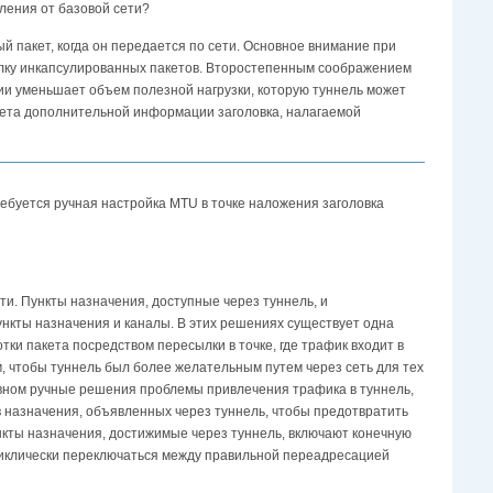
ления от базовой сети?
 пакет, когда он передается по сети. Основное внимание при
ылку инкапсулированных пакетов. Второстепенным соображением
ии уменьшает объем полезной нагрузки, которую туннель может
чета дополнительной информации заголовка, налагаемой
ребуется ручная настройка MTU в точке наложения заголовка
и. Пункты назначения, доступные через туннель, и
ункты назначения и каналы. В этих решениях существует одна
ки пакета посредством пересылки в точке, где трафик входит в
м, чтобы туннель был более желательным путем через сеть для тех
новном ручные решения проблемы привлечения трафика в туннель,
ов назначения, объявленных через туннель, чтобы предотвратить
нкты назначения, достижимые через туннель, включают конечную
 циклически переключаться между правильной переадресацией