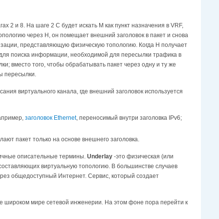
 2 и 8. На шаге 2 C будет искать M как пункт назначения в VRF,
опологию через H, он помещает внешний заголовок в пакет и снова
тизации, представляющую физическую топологию. Когда H получает
M, для поиска информации, необходимой для пересылки трафика в
и; вместо того, чтобы обрабатывать пакет через одну и ту же
ы пересылки.
сания виртуального канала, где внешний заголовок используется
например,
заголовок Ethernet
, переносимый внутри заголовка IPv6;
лают пакет только на основе внешнего заголовка.
личные описательные термины.
Underlay
-это физическая (или
 составляющих виртуальную топологию. В большинстве случаев
ерез общедоступный Интернет. Сервис, который создает
е широком мире сетевой инженерии. На этом фоне пора перейти к