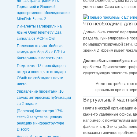
лет, а страна граничит с
более сложной, служба на A 
Германией и Японией
умолчанию. Сама сеть, являе
одновременно. Исследование
MiroFish. Часть 2
Что необходимо для 
ИИ-агенты заговорили на
Должен быть способ передачи 
языке OpenTelemetry: два
раздела. Туннелирование позв
сигнала от MCP и Otel
по маршрутизируемой сети. Ког
Полезная жвачка: бобовая
зрения D, фрейм имеет локал
камедь для борьбы с ВПЧ и
бактериями в полости рта
Должен быть способ узнать о
Подключил 18 провайдеров
проблемы. Привлечение трафи
входа и понял, что стандарт
существующую плоскость упр
OAuth не соблюдает почти
Может потребоваться п
никто
правильно при его пер
Управление проектами: 10
самых интересных публикаций
Виртуальный частный 
за 2 недели
Почти в каждой организации е
[Перевод] Как потеря 17%
какие-то удаленные офисы, гд
сессий запустила цепную
например, с покупателями или
реакцию в инфраструктуре
файлы и т. д. Эти службы, ко
Discord
показаны типичное проблемно
Agentic AI: стек агентного