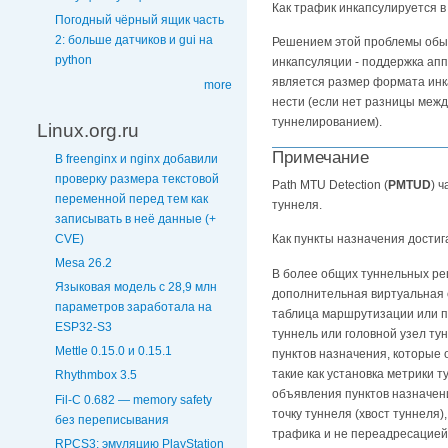
Как трафик инкапсулируется в
Погодный чёрный ящик часть
2: больше датчиков и gui на
Решением этой проблемы обыч
python
инкапсуляции - поддержка ап
является размер формата инк
more
нести (если нет разницы меж
туннелированием).
Linux.org.ru
Примечание
В freenginx и nginx добавили
проверку размера текстовой
Path MTU Detection (
PMTUD
) 
переменной перед тем как
туннеля.
записывать в неё данные (+
CVE)
Как пункты назначения достиг
Mesa 26.2
В более общих туннельных реш
Языковая модель с 28,9 млн
дополнительная виртуальная с
параметров заработала на
таблица маршрутизации или пе
ESP32-S3
туннель или головной узел ту
Mettle 0.15.0 и 0.15.1
пунктов назначения, которые 
такие как установка метрики 
Rhythmbox 3.5
объявления пунктов назначени
Fil-C 0.682 — memory safety
точку туннеля (хвост туннеля
без переписывания
трафика и не переадресацией
RPCS3: эмуляцию PlayStation