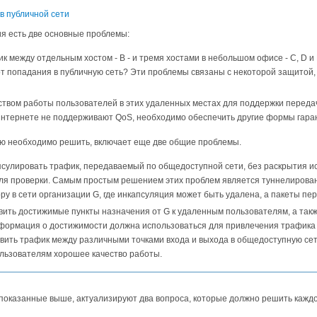
ия есть две основные проблемы:
к между отдельным хостом - B - и тремя хостами в небольшом офисе - C, D 
т попадания в публичную сеть? Эти проблемы связаны с некоторой защитой,
ством работы пользователей в этих удаленных местах для поддержки передач
Интернете не поддерживают QoS, необходимо обеспечить другие формы гаран
рую необходимо решить, включает еще две общие проблемы.
псулировать трафик, передаваемый по общедоступной сети, без раскрытия и
ля проверки. Самым простым решением этих проблем является туннелировани
у в сети организации G, где инкапсуляция может быть удалена, а пакеты пе
ить достижимые пункты назначения от G к удаленным пользователям, а так
нформация о достижимости должна использоваться для привлечения трафика 
ить трафик между различными точками входа и выхода в общедоступную сеть
льзователям хорошее качество работы.
 показанные выше, актуализируют два вопроса, которые должно решить кажд