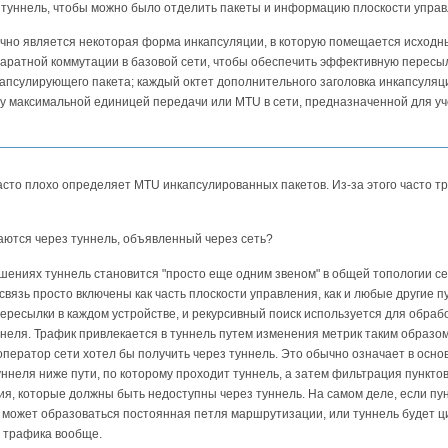
 туннель, чтобы можно было отделить пакеты и информацию плоскости управ
но является некоторая форма инкапсуляции, в которую помещается исходный
паратной коммутации в базовой сети, чтобы обеспечить эффективную перес
апсулирующего пакета; каждый октет дополнительного заголовка инкапсуляц
ду максимальной единицей передачи или MTU в сети, предназначенной для у
часто плохо определяет MTU инкапсулированных пакетов. Из-за этого часто т
аются через туннель, объявленный через сеть?
ениях туннель становится "просто еще одним звеном" в общей топологии сет
вязь просто включены как часть плоскости управления, как и любые другие п
ресылки в каждом устройстве, и рекурсивный поиск используется для обработ
ннеля. Трафик привлекается в туннель путем изменения метрик таким образо
оператор сети хотел бы получить через туннель. Это обычно означает в ос
туннеля ниже пути, по которому проходит туннель, а затем фильтрация пункт
я, которые должны быть недоступны через туннель. На самом деле, если пу
), может образоваться постоянная петля маршрутизации, или туннель будет
 трафика вообще.