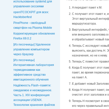
использование systemd для
управления сессиями
A передает пакет к M.
openITCOCKPIT для всех:
C получает этот пакет и,
Hacktoberfest
Этот виртуальный интерф
PinePhone - свободный
маршрутизатора.
смартфон на Plasma Mobile
Виртуальный интерфейс, ч
Корректирующее обновление
или внешнего заголовка в
Firefox 69.0.2
и обрабатывает новый пак
[Из песочницы] Удаленное
Теперь C исследует новый
управление компьютером
выяснить, как достичь H.
через браузер
назначения, но не к нему.
[Из песочницы]
Теперь C поместит правиль
Интерактивная лаборатория
Когда E получает этот па
термодинамики как
пакет, во время первонач
эффективное средство
на пакет A.
имитационного обучения
E добавит новый Заголовок
Надёжность Flash–памяти:
Когда H получает пакет, о
ожидаемое и неожиданное.
очистит этот заголовок и
Часть 1. XIV конференция
ассоциации USENIX.
Теперь H посмотрит в сво
Технологии хранения файлов
его через правильный инт