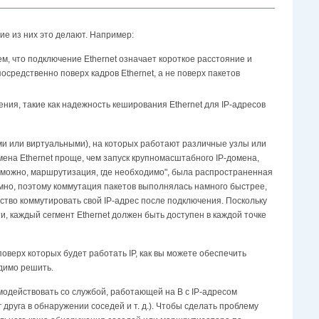
ие из них это делают. Например:
, что подключение Ethernet означает короткое расстояние и
средственно поверх кадров Ethernet, а не поверх пакетов
ия, такие как надежность кеширования Ethernet для IP-адресов
ими или виртуальными), на которых работают различные узлы или
ена Ethernet проще, чем запуск крупномасштабного IP-домена,
е можно, маршрутизация, где необходимо", была распространенная
мно, поэтому коммутация пакетов выполнялась намного быстрее,
ство коммутировать свой IP-адрес после подключения. Поскольку
и, каждый сегмент Ethernet должен быть доступен в каждой точке
поверх которых будет работать IP, как вы можете обеспечить
одимо решить.
модействовать со службой, работающей на B с IP-адресом
 друга в обнаружении соседей и т. д.). Чтобы сделать проблему