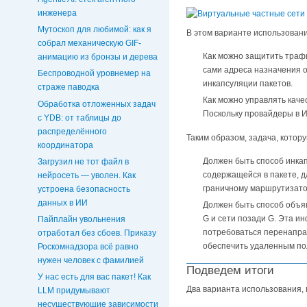
инженера
Мутоскоп для любимой: как я
В этом варианте использован
собрал механическую GIF-
Как можно защитить трафи
анимацию из бронзы и дерева
сами адреса назначения о
Беспроводной уровнемер на
инкапсуляции пакетов.
страже паводка
Как можно управлять каче
Обработка отложенных задач
Поскольку провайдеры в 
c YDB: от таблицы до
распределённого
Таким образом, задача, кото
координатора
Должен быть способ инка
Загрузил не тот файл в
содержащейся в пакете, д
нейросеть — уволен. Как
граничному маршрутизатор
устроена безопасность
данных в ИИ
Должен быть способ объяв
G и сети позади G. Эта и
Пайплайн увольнения
потребоваться перенаправ
отработал без сбоев. Приказу
обеспечить удаленным по
Роскомнадзора всё равно
нужен человек с фамилией
Подведем итоги
У нас есть для вас пакет! Как
Два варианта использования,
LLM придумывают
несуществующие зависимости