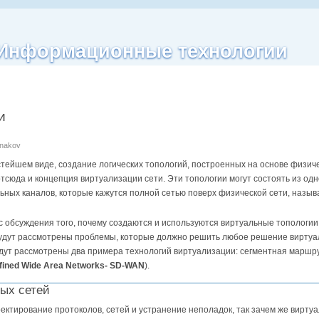
| Информационные технологии
и
anakov
остейшем виде, создание логических топологий, построенных на основе физич
тсюда и концепция виртуализации сети. Эти топологии могут состоять из одн
ьных каналов, которые кажутся полной сетью поверх физической сети, назы
 с обсуждения того, почему создаются и используются виртуальные тополог
будут рассмотрены проблемы, которые должно решить любое решение виртуал
удут рассмотрены два примера технологий виртуализации: сегментная маршр
fined Wide Area Networks- SD-WAN
).
ых сетей
ктирование протоколов, сетей и устранение неполадок, так зачем же виртуа