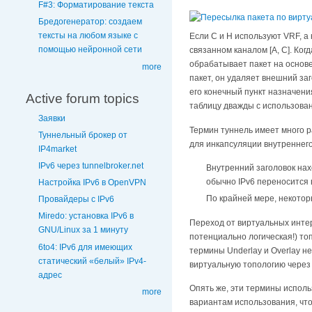
F#3: Форматирование текста
Бредогенератор: создаем
тексты на любом языке с
Если C и H используют VRF, а
помощью нейронной сети
связанном каналом [A, C]. Ко
обрабатывает пакет на основе
more
пакет, он удаляет внешний за
его конечный пункт назначени
Active forum topics
таблицу дважды с использова
Заявки
Термин туннель имеет много р
Туннельный брокер от
для инкапсуляции внутреннего 
IP4market
IPv6 через tunnelbroker.net
Внутренний заголовок нах
обычно IPv6 переносится в
Настройка IPv6 в OpenVPN
По крайней мере, некотор
Провайдеры с IPv6
Miredo: установка IPv6 в
Переход от виртуальных инте
GNU/Linux за 1 минуту
потенциально логическая!) то
6to4: IPv6 для имеющих
термины Underlay и Overlay н
статический «белый» IPv4-
виртуальную топологию через
адрес
Опять же, эти термины испол
more
вариантам использования, чт