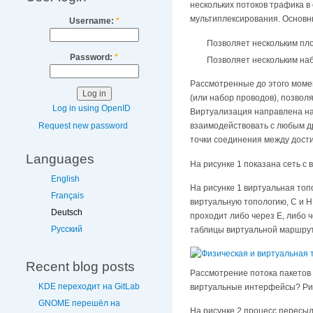
нескольких потоков трафика в
мультиплексирования. Основн
Username:
*
Позволяет нескольким пл
Password:
*
Позволяет нескольким наб
Рассмотренные до этого моме
(или набор проводов), позволя
Log in using OpenID
Виртуализация направлена на
Request new password
взаимодействовать с любым др
точки соединения между дост
Languages
На рисунке 1 показана сеть с
English
На рисунке 1 виртуальная топ
Français
виртуальную топологию, C и 
Deutsch
проходит либо через E, либо
Русский
таблицы виртуальной маршрут
Recent blog posts
Рассмотрение потока пакетов 
KDE переходит на GitLab
виртуальные интерфейсы? Рис
GNOME перешёл на
На рисунке 2 процесс пересы