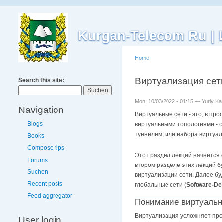
Kurgan-Telecom Ru 
Home
Виртуализация сет
Search this site:
Mon, 10/03/2022 - 01:15 — Yuriy K
Navigation
Виртуальные сети - это, в пр
Blogs
виртуальными топологиями - о
туннелем, или набора виртуал
Books
Compose tips
Этот раздел лекций начнется
Forums
втором разделе этих лекций 
Suchen
виртуализации сети. Далее б
Recent posts
глобальные сети (
Software-De
Feed aggregator
Понимание виртуальн
Виртуализация усложняет прое
User login