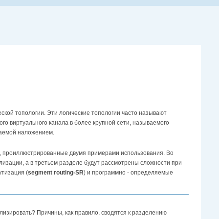
еской топологии. Эти логические топологии часто называют
ого виртуального канала в более крупной сети, называемого
ваемой наложением.
ии, проиллюстрированные двумя примерами использования. Во
изации, а в третьем разделе будут рассмотрены сложности при
утизация (
segment routing-SR
) и программно - определяемые
лизировать? Причины, как правило, сводятся к разделению