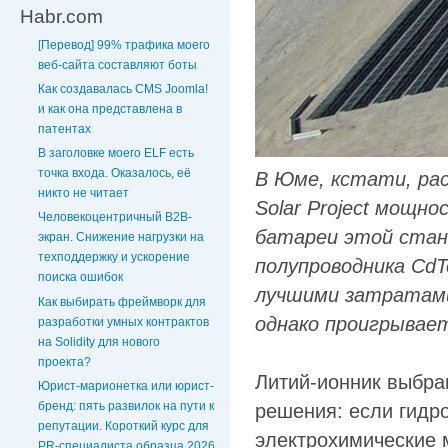
Habr.com
[Перевод] 99% трафика моего
веб‑сайта составляют боты
Как создавалась CMS Joomla!
и как она представлена в
патентах
В заголовке моего ELF есть
точка входа. Оказалось, её
В Юме, кстати, рас
никто не читает
Solar Project мощн
Человекоцентричный B2B-
батареи этой стан
экран. Снижение нагрузки на
техподдержку и ускорение
полупроводника Cd
поиска ошибок
лучшими затратами
Как выбирать фреймворк для
однако проигрывае
разработки умных контрактов
на Solidity для нового
проекта?
Литий-ионник выбра
Юрист-марионетка или юрист-
бренд: пять развилок на пути к
решения: если гидр
репутации. Короткий курс для
электрохимические 
PR-специалиста образца 2026