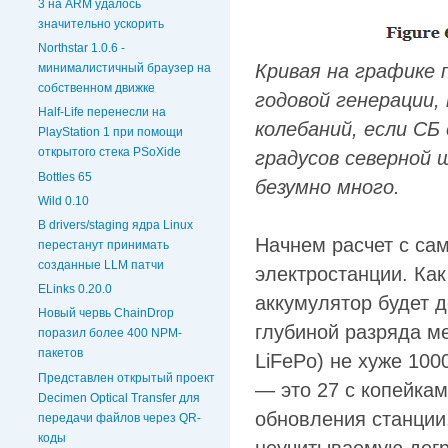
3 на ARM удалось
значительно ускорить
Northstar 1.0.6 -
Кривая на графике
минималистичный браузер на
собственном движке
годовой генерации,
Half-Life перенесли на
колебаний, если СБ
PlayStation 1 при помощи
открытого стека PSoXide
градусов северной
Bottles 65
безумно много.
Wild 0.10
В drivers/staging ядра Linux
Начнем расчет с са
перестанут принимать
созданные LLM патчи
электростанции. Ка
ELinks 0.20.0
аккумулятор будет 
Новый червь ChainDrop
глубиной разряда м
поразил более 400 NPM-
пакетов
LiFePo) не хуже 100
Представлен открытый проект
— это 27 с копейкам
Decimen Optical Transfer для
обновления станции
передачи файлов через QR-
коды