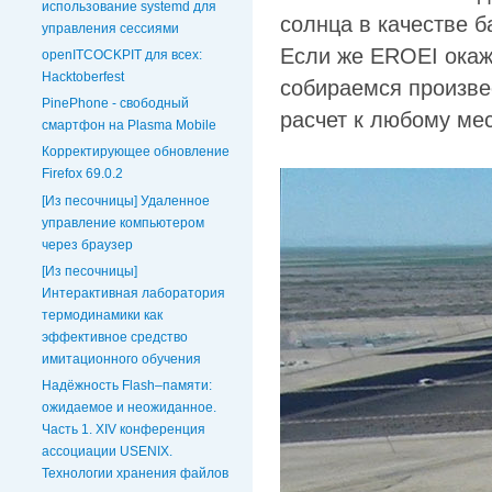
использование systemd для
солнца в качестве б
управления сессиями
Если же EROEI окаж
openITCOCKPIT для всех:
Hacktoberfest
собираемся произве
PinePhone - свободный
расчет к любому мес
смартфон на Plasma Mobile
Корректирующее обновление
Firefox 69.0.2
[Из песочницы] Удаленное
управление компьютером
через браузер
[Из песочницы]
Интерактивная лаборатория
термодинамики как
эффективное средство
имитационного обучения
Надёжность Flash–памяти:
ожидаемое и неожиданное.
Часть 1. XIV конференция
ассоциации USENIX.
Технологии хранения файлов