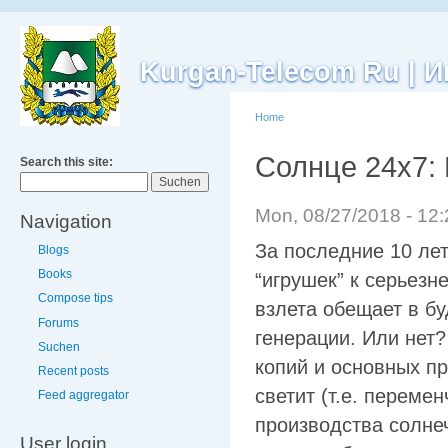
Kurgan-Telecom Ru |
Home
Солнце 24х7:
Search this site:
Mon, 08/27/2018 - 12
Navigation
За последние 10 ле
Blogs
Books
“игрушек” к серьезн
Compose tips
взлета обещает в б
Forums
генерации. Или нет
Suchen
копий и основных пр
Recent posts
светит (т.е. переме
Feed aggregator
производства солнеч
User login