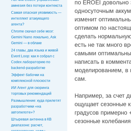
по EROEI довольно 
амнезия без потери контекста
односуточным аккум
Самая опасная уязвимость —
изменит оптимальный
интеллект атакующего
агента?
оптимом по настоящ
Chrome скачал себе мозг:
сделать нормальную
Gemini Nano локально, Ask
Gemini — в облаке
есть не так много в
24 главы, два языка и живой
самыми оптимальным
Event Loop: как я собрал с
написать в коммент
Codex лабораторию по
backend-разработке
моделированием, в к
Эффект бабочки на
сам.
комплексной плоскости
ИИ Агент для скоринга
торговых рекомендаций
Например, за счет 
Размышление: куда прилетят
ощущает сезонные к
разработчики «на
градусов примерно 
автопилоте»?
Штыревая антенна в КВ
сезонные колебания
диапазоне: расчет,