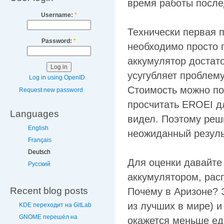
время работы после
Username:
*
Технически первая
Password:
*
необходимо просто 
аккумулятор достато
усугубляет проблему
Log in using OpenID
Стоимость можно по
Request new password
просчитать EROEI д
Languages
видел. Поэтому реш
English
неожиданный результ
Français
Deutsch
Для оценки давайте
Русский
аккумулятором, рас
Recent blog posts
Почему в Аризоне? 
из лучших в мире) и
KDE переходит на GitLab
GNOME перешёл на
окажется меньше ед