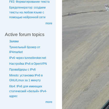
F#3: Форматирование текста
Бредогенератор: создаем
тексты на любом языке с
помощью нейронной сети
more
Active forum topics
Заявки
Туннельный брокер от
IP4market
IPv6 через tunnelbroker.net
Настройка IPv6 в OpenVPN
Провайдеры с IPv6
Miredo: установка IPv6 в
GNU/Linux за 1 минуту
6to4: IPv6 для имеющих
статический «белый» IPv4-
адрес
more