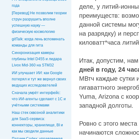
деле, у литий-ионны
года
[Перевод] Не позволим теории
преимуществ: возмож
струн разрушить вполне
данной системы мог
успешную науку —
физическую космологию
на разрядку) и перс
gitTalk: когда лень вспоминать
киловатт*часа литий
команды для гита
Синхронизация камеры
глубины Intel D455 и лидара
Итак, допустим, на
Livox Mid-360 на STM32
дней в году, 24 час
ИИ улучшает ИИ: как Google
МВтч каждые сутки и
потерял и тут же вернул своих
ведущих исследователей
гигаваттного энерго
Сначала умрёт интерфейс:
Yuma, Arizona с коо
что ИИ-агенты сделают с 1С и
западной долготы.
учётными системами
Наш стек сквозной аналитики
для SaaS-сервиса:
Ровно с этого места
коннекторы, хранилище, BI и
как мы сводили данные
начинаются сложнос
Патчим Codex: управляемая