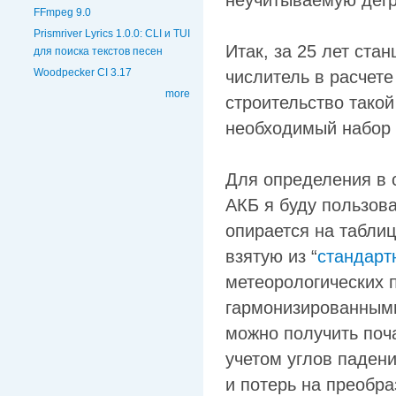
неучитываемую дегр
FFmpeg 9.0
Prismriver Lyrics 1.0.0: CLI и TUI
Итак, за 25 лет ста
для поиска текстов песен
Woodpecker CI 3.17
числитель в расчете
more
строительство тако
необходимый набор 
Для определения в 
АКБ я буду пользов
опирается на табли
взятую из “
стандарт
метеорологических 
гармонизированными
можно получить поч
учетом углов падени
и потерь на преобра