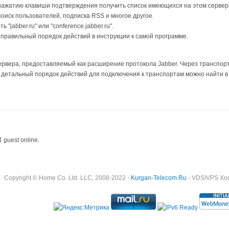
ажатию клавиши подтверждения получить список имеющихся на этом сервере 
поиск пользователей, подписка RSS и многое другое.
"jabber.ru" или "conference.jabber.ru".
 правильный порядок действий в инструкции к самой программе.
ервера, предоставляемый как расширение протокола Jabber. Через транспорт
детальный порядок действий для подключения к транспортам можно найти в 
1 guest
online.
Copyright © Home Co. Ltd. LLC, 2008-2022 -
Kurgan-Telecom.Ru
- VDS/VPS Хост