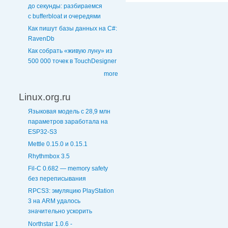
до секунды: разбираемся
с bufferbloat и очередями
Как пишут базы данных на C#:
RavenDb
Как собрать «живую луну» из
500 000 точек в TouchDesigner
more
Linux.org.ru
Языковая модель с 28,9 млн
параметров заработала на
ESP32-S3
Mettle 0.15.0 и 0.15.1
Rhythmbox 3.5
Fil-C 0.682 — memory safety
без переписывания
RPCS3: эмуляцию PlayStation
3 на ARM удалось
значительно ускорить
Northstar 1.0.6 -