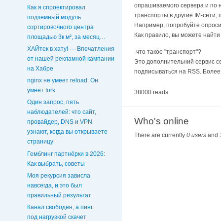
опрашиваемого сервера и по н
Как я спроектировал
транспорты в другие IM-сети, 
подземный модуль
Например, попробуйте опросить 
сортировочного центра
Как правило, вы можете найти
площадью 3к м², за месяц…
ХАЙтек в хату! — Впечатления
-что такое "транспорт"?
от нашей рекламной кампании
Это дополнительний сервис с
на Хабре
подписываться на RSS. Более 
nginx не умеет reload. Он
умеет fork
38000 reads
Один запрос, пять
наблюдателей: что сайт,
Who's online
провайдер, DNS и VPN
узнают, когда вы открываете
There are currently
0 users
and
страницу
Гемблинг партнёрки в 2026:
Как выбрать, советы
Моя рекурсия зависла
навсегда, и это был
правильный результат
Канал свободен, а пинг
под нагрузкой скачет