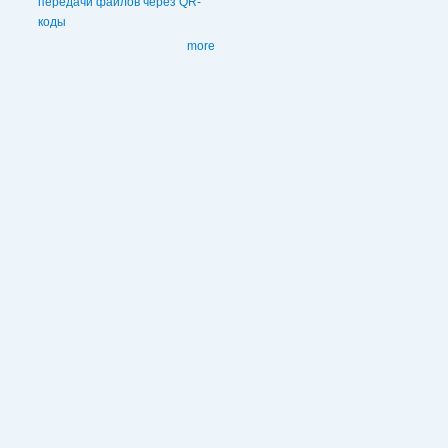
передачи файлов через QR-
коды
more