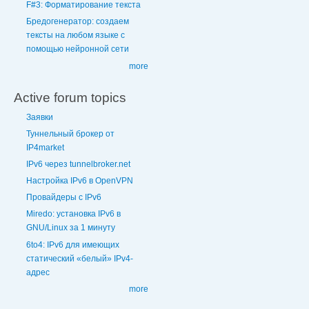
F#3: Форматирование текста
Бредогенератор: создаем
тексты на любом языке с
помощью нейронной сети
more
Active forum topics
Заявки
Туннельный брокер от
IP4market
IPv6 через tunnelbroker.net
Настройка IPv6 в OpenVPN
Провайдеры с IPv6
Miredo: установка IPv6 в
GNU/Linux за 1 минуту
6to4: IPv6 для имеющих
статический «белый» IPv4-
адрес
more