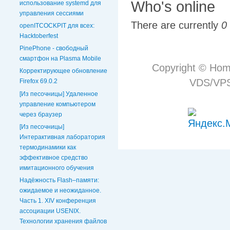
Who's online
использование systemd для
управления сессиями
There are currently
0
openITCOCKPIT для всех:
Hacktoberfest
PinePhone - свободный
смартфон на Plasma Mobile
Copyright © Hom
Корректирующее обновление
VDS/VPS 
Firefox 69.0.2
[Из песочницы] Удаленное
управление компьютером
через браузер
[Из песочницы]
Интерактивная лаборатория
термодинамики как
эффективное средство
имитационного обучения
Надёжность Flash–памяти:
ожидаемое и неожиданное.
Часть 1. XIV конференция
ассоциации USENIX.
Технологии хранения файлов