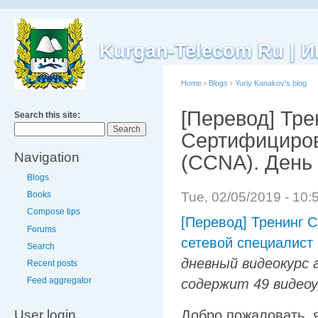
Kurgan-Telecom Ru |
Home
›
Blogs
›
Yuriy Kanakov's blog
[Перевод] Тре
Search this site:
Сертифициров
Navigation
(ССNA). День 
Blogs
Tue, 02/05/2019 - 10
Books
Compose tips
[Перевод] Тренинг 
Forums
сетевой специалист 
Search
дневный видеокурс 
Recent posts
Feed aggregator
содержит 49 видео
User login
Добро пожаловать, 