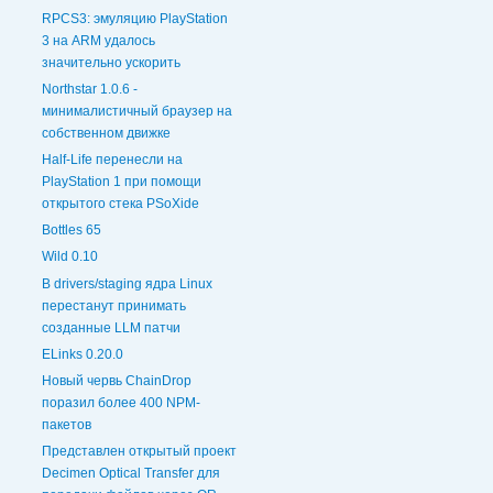
RPCS3: эмуляцию PlayStation
3 на ARM удалось
значительно ускорить
Northstar 1.0.6 -
минималистичный браузер на
собственном движке
Half-Life перенесли на
PlayStation 1 при помощи
открытого стека PSoXide
Bottles 65
Wild 0.10
В drivers/staging ядра Linux
перестанут принимать
созданные LLM патчи
ELinks 0.20.0
Новый червь ChainDrop
поразил более 400 NPM-
пакетов
Представлен открытый проект
Decimen Optical Transfer для