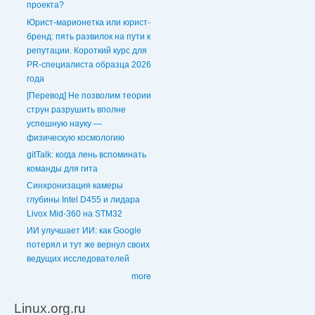
проекта?
Юрист-марионетка или юрист-
бренд: пять развилок на пути к
репутации. Короткий курс для
PR-специалиста образца 2026
года
[Перевод] Не позволим теории
струн разрушить вполне
успешную науку —
физическую космологию
gitTalk: когда лень вспоминать
команды для гита
Синхронизация камеры
глубины Intel D455 и лидара
Livox Mid-360 на STM32
ИИ улучшает ИИ: как Google
потерял и тут же вернул своих
ведущих исследователей
more
Linux.org.ru