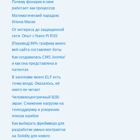
Почему фонарик в окне
работает как процессор
Математический парадокс
Илона Маска
От интереса до защищенной
сети. Опыт с Nano Pi R3S
[Перевод] 99% трафика моего
веб‑сайта составляют боты
Как создавалась CMS Joomla!
и как она представлена в
патентах
В заголовке моего ELF есть
точка входа. Оказалось, её
никто не читает
Человекоцентричный B2B-
экран. Снижение нагрузки на
техподдержку и ускорение
поиска ошибок
Как выбирать фреймворк для
разработки умных контрактов
на Solidity для нового