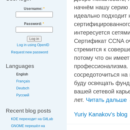
начнём нашу серию 
Username:
*
идеально подходит н
сертифицированного 
Password:
*
интересуется сетями
Сертификат CCNA оч
Log in using OpenID
стремится к соверше
Request new password
потому что он имее
профессионализма. 
Languages
сосредоточиться на 
English
Français
буду освещать фунд
Deutsch
вашей сетевой карье
Русский
лет.
Читать дальше
Recent blog posts
Yuriy Kanakov's blog
KDE переходит на GitLab
GNOME перешёл на