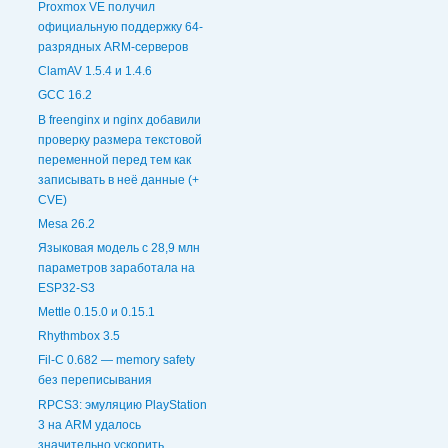
Proxmox VE получил
официальную поддержку 64-
разрядных ARM-серверов
ClamAV 1.5.4 и 1.4.6
GCC 16.2
В freenginx и nginx добавили
проверку размера текстовой
переменной перед тем как
записывать в неё данные (+
CVE)
Mesa 26.2
Языковая модель с 28,9 млн
параметров заработала на
ESP32-S3
Mettle 0.15.0 и 0.15.1
Rhythmbox 3.5
Fil-C 0.682 — memory safety
без переписывания
RPCS3: эмуляцию PlayStation
3 на ARM удалось
значительно ускорить