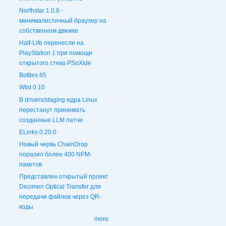
Northstar 1.0.6 -
минималистичный браузер на
собственном движке
Half-Life перенесли на
PlayStation 1 при помощи
открытого стека PSoXide
Bottles 65
Wild 0.10
В drivers/staging ядра Linux
перестанут принимать
созданные LLM патчи
ELinks 0.20.0
Новый червь ChainDrop
поразил более 400 NPM-
пакетов
Представлен открытый проект
Decimen Optical Transfer для
передачи файлов через QR-
коды
more