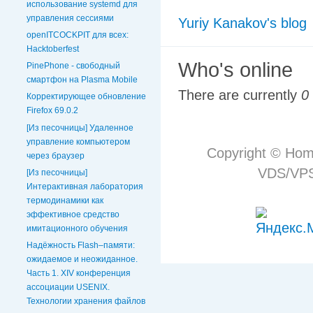
использование systemd для
управления сессиями
Yuriy Kanakov's blog
openITCOCKPIT для всех:
Hacktoberfest
Who's online
PinePhone - свободный
смартфон на Plasma Mobile
There are currently
0
Корректирующее обновление
Firefox 69.0.2
[Из песочницы] Удаленное
управление компьютером
Copyright © Hom
через браузер
VDS/VPS 
[Из песочницы]
Интерактивная лаборатория
термодинамики как
эффективное средство
имитационного обучения
Надёжность Flash–памяти:
ожидаемое и неожиданное.
Часть 1. XIV конференция
ассоциации USENIX.
Технологии хранения файлов