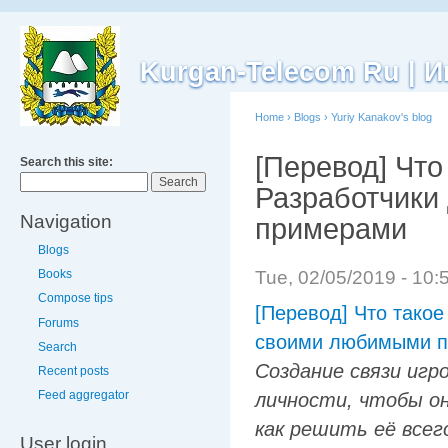
Kurgan-Telecom Ru |
Home
›
Blogs
›
Yuriy Kanakov's blog
[Перевод] Что
Search this site:
Разработчики
Navigation
примерами
Blogs
Tue, 02/05/2019 - 10
Books
Compose tips
[Перевод] Что такое
Forums
своими любимыми 
Search
Создание связи игр
Recent posts
Feed aggregator
личности, чтобы он
как решить её все
User login