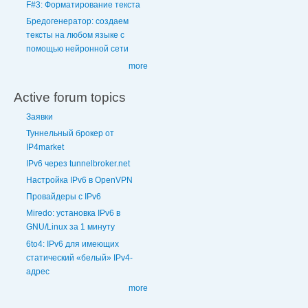
F#3: Форматирование текста
Бредогенератор: создаем
тексты на любом языке с
помощью нейронной сети
more
Active forum topics
Заявки
Туннельный брокер от
IP4market
IPv6 через tunnelbroker.net
Настройка IPv6 в OpenVPN
Провайдеры с IPv6
Miredo: установка IPv6 в
GNU/Linux за 1 минуту
6to4: IPv6 для имеющих
статический «белый» IPv4-
адрес
more