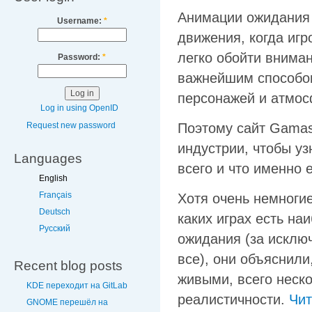
Анимации ожидания (
Username:
*
движения, когда игр
легко обойти внима
Password:
*
важнейшим способом
персонажей и атмос
Log in using OpenID
Request new password
Поэтому сайт Gamas
индустрии, чтобы уз
Languages
всего и что именно е
English
Français
Хотя очень немноги
Deutsch
каких играх есть н
Русский
ожидания (за искл
все), они объяснили
Recent blog posts
живыми, всего неск
KDE переходит на GitLab
реалистичности.
Чи
GNOME перешёл на