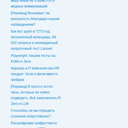
миру никак не откажутся от
медных коммуникаций
[Перевод] Возникает ли
реальность благодаря нашим
наблюдениям?
Как бот ушёл в 7273 год:
бесконечный календарь, 88
632 запроса и неожиданный
нагрузочный тест Laravel
Playwright: пишем тесты на
Kotlin и Java
Карьера в IT компании как HR-
продукт: боли и фичи вместо
грейдов
[Перевод] Я просто хотел
часы, которые не нужно
подводить. Всё закончилось Pi
Zero и LLM
Способны ли мы породить
сознание искусственно?
Расшифровка шифротекста