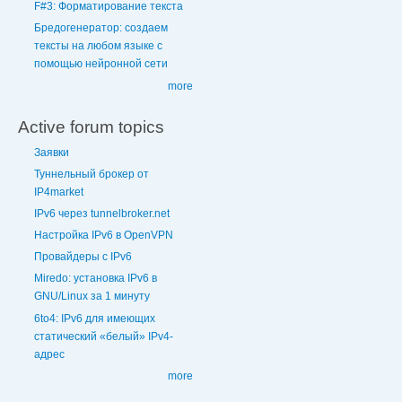
F#3: Форматирование текста
Бредогенератор: создаем
тексты на любом языке с
помощью нейронной сети
more
Active forum topics
Заявки
Туннельный брокер от
IP4market
IPv6 через tunnelbroker.net
Настройка IPv6 в OpenVPN
Провайдеры с IPv6
Miredo: установка IPv6 в
GNU/Linux за 1 минуту
6to4: IPv6 для имеющих
статический «белый» IPv4-
адрес
more