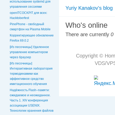
использование systemd для
управления сессиями
Yuriy Kanakov's blog
openITCOCKPIT для всех:
Hacktoberfest
Who's online
PinePhone - свободный
смартфон на Plasma Mobile
There are currently
0
Корректирующее обновление
Firefox 69.0.2
[Из песочницы] Удаленное
управление компьютером
Copyright © Hom
через браузер
VDS/VPS 
[Из песочницы]
Интерактивная лаборатория
термодинамики как
эффективное средство
имитационного обучения
Надёжность Flash–памяти:
ожидаемое и неожиданное.
Часть 1. XIV конференция
ассоциации USENIX.
Технологии хранения файлов