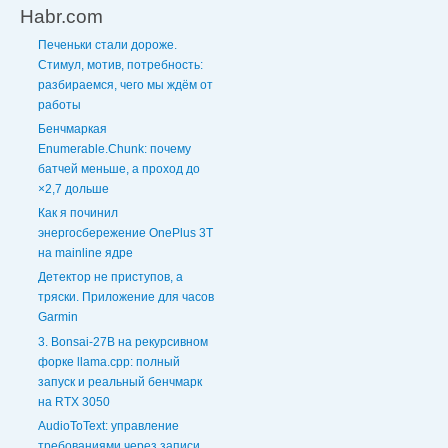
Habr.com
Печеньки стали дороже.
Стимул, мотив, потребность:
разбираемся, чего мы ждём от
работы
Бенчмаркая
Enumerable.Chunk: почему
батчей меньше, а проход до
×2,7 дольше
Как я починил
энергосбережение OnePlus 3T
на mainline ядре
Детектор не приступов, а
тряски. Приложение для часов
Garmin
3. Bonsai-27B на рекурсивном
форке llama.cpp: полный
запуск и реальный бенчмарк
на RTX 3050
AudioToText: управление
требованиями через записи