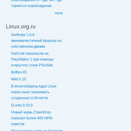
освобождения от НДС нет: где
теряется освобождение
more
Linux.org.ru
Northstar 1.0.6 -
минималистичный браузер на
собственном движке
Half-Life перенесли на
PlayStation 1 при помощи
открытого стека PSoXide
Bottles 65
Wild 0.10
В drivers/staging ядра Linux
перестанут принимать
созданные LLM патчи
ELinks 0.20.0
Новый червь ChainDrop
поразил более 400 NPM-
пакетов
Представлен открытый проект