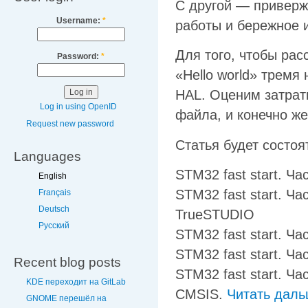
С другой — приверж
Username:
*
работы и бережное 
Для того, чтобы рас
Password:
*
«Hello world» тремя
HAL. Оценим затрат
Log in using OpenID
файла, и конечно же
Request new password
Статья будет состоя
Languages
STM32 fast start. Ч
English
STM32 fast start. Ча
Français
Deutsch
TrueSTUDIO
Русский
STM32 fast start. Час
STM32 fast start. Ча
Recent blog posts
STM32 fast start. Ч
KDE переходит на GitLab
CMSIS.
Читать дал
GNOME перешёл на