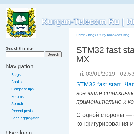
Kurgan-Telecom Ru |
Home
›
Blogs
›
Yuriy Kanakov's blog
STM32 fast st
Search this site:
MX
Navigation
Fri, 03/01/2019 - 02:
Blogs
Books
STM32 fast start. Ч
Compose tips
все чаще сталкиваю
Forums
применительно к к
Search
Recent posts
С одной стороны — 
Feed aggregator
конфигурирования и
User login