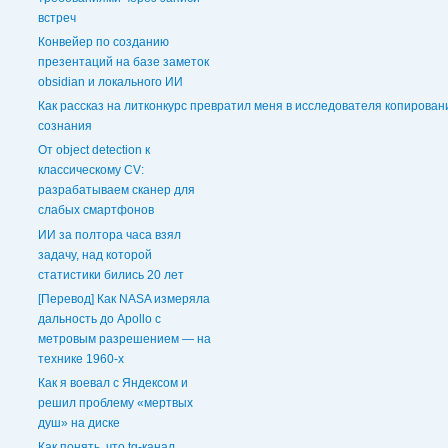
встреч
Конвейер по созданию
презентаций на базе заметок
obsidian и локального ИИ
Как рассказ на литконкурс превратил меня в исследователя копирован
сознания
От object detection к
классическому CV:
разрабатываем сканер для
слабых смартфонов
ИИ за полтора часа взял
задачу, над которой
статистики бились 20 лет
[Перевод] Как NASA измеряла
дальность до Apollo с
метровым разрешением — на
технике 1960-х
Как я воевал с Яндексом и
решил проблему «мертвых
душ» на диске
Как понять, что tg-канал