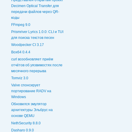
Decimen Optical Transfer для
передачи файлов через QR-
коды
FFmpeg 9.0
Prismriver Lyrics 1.0.0: CLI и TUI
для поиска текстов песен
Woodpecker CI 3.17
Box64 0.4.4
curl возобновляет приём
отчётов об уязвимостях после
месячного перерыва
Tomviz 3.0
Valve спонсирует
портирование RADV на
Windows
Обновился эмулятор
архитектуры Эльбрус на
основе QEMU
NethSecurity 8.8.0
Dasharo 0.9.0