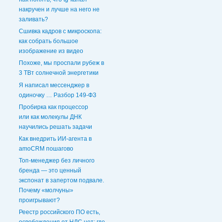
накручен и лучше на него не
заливать?
Сшивка кадров с микроскопа:
как собрать большое
изображение из видео
Похоже, мы проспали рубеж в
3 ТВт солнечной энергетики
Я написал мессенджер в
одиночку … Разбор 149-ФЗ
Пробирка как процессор
или как молекулы ДНК
научились решать задачи
Как внедрить ИИ-агента в
amoCRM пошагово
Топ-менеджер без личного
бренда — это ценный
экспонат в запертом подвале.
Почему «молчуны»
проигрывают?
Реестр российского ПО есть,