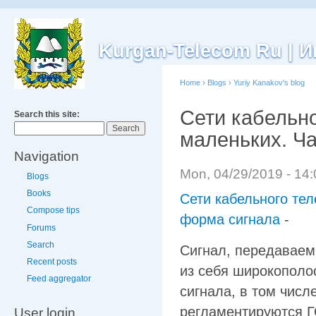
Kurgan-Telecom Ru |
Home
›
Blogs
›
Yuriy Kanakov's blog
Сети кабельн
Search this site:
маленьких. Ча
Navigation
Mon, 04/29/2019 - 14
Blogs
Books
Сети кабельного тел
Compose tips
форма сигнала
-
Forums
Search
Сигнал, передаваем
Recent posts
из себя широкополо
Feed aggregator
сигнала, в том числ
регламентируются Г
User login