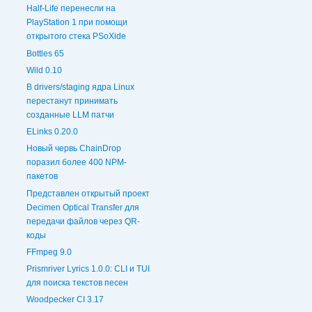
Half-Life перенесли на
PlayStation 1 при помощи
открытого стека PSoXide
Bottles 65
Wild 0.10
В drivers/staging ядра Linux
перестанут принимать
созданные LLM патчи
ELinks 0.20.0
Новый червь ChainDrop
поразил более 400 NPM-
пакетов
Представлен открытый проект
Decimen Optical Transfer для
передачи файлов через QR-
коды
FFmpeg 9.0
Prismriver Lyrics 1.0.0: CLI и TUI
для поиска текстов песен
Woodpecker CI 3.17