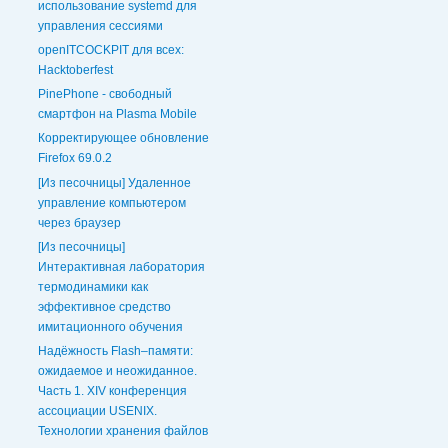
использование systemd для
управления сессиями
openITCOCKPIT для всех:
Hacktoberfest
PinePhone - свободный
смартфон на Plasma Mobile
Корректирующее обновление
Firefox 69.0.2
[Из песочницы] Удаленное
управление компьютером
через браузер
[Из песочницы]
Интерактивная лаборатория
термодинамики как
эффективное средство
имитационного обучения
Надёжность Flash–памяти:
ожидаемое и неожиданное.
Часть 1. XIV конференция
ассоциации USENIX.
Технологии хранения файлов