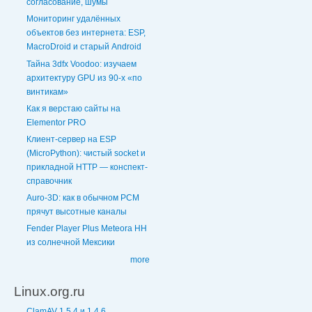
согласование, шумы
Мониторинг удалённых
объектов без интернета: ESP,
MacroDroid и старый Android
Тайна 3dfx Voodoo: изучаем
архитектуру GPU из 90-х «по
винтикам»
Как я верстаю сайты на
Elementor PRO
Клиент-сервер на ESP
(MicroPython): чистый socket и
прикладной HTTP — конспект-
справочник
Auro-3D: как в обычном PCM
прячут высотные каналы
Fender Player Plus Meteora HH
из солнечной Мексики
more
Linux.org.ru
ClamAV 1.5.4 и 1.4.6