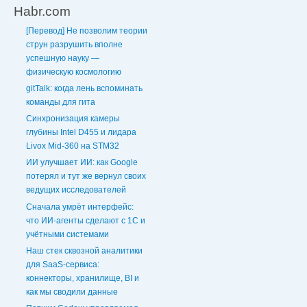
Habr.com
[Перевод] Не позволим теории
струн разрушить вполне
успешную науку —
физическую космологию
gitTalk: когда лень вспоминать
команды для гита
Синхронизация камеры
глубины Intel D455 и лидара
Livox Mid-360 на STM32
ИИ улучшает ИИ: как Google
потерял и тут же вернул своих
ведущих исследователей
Сначала умрёт интерфейс:
что ИИ-агенты сделают с 1С и
учётными системами
Наш стек сквозной аналитики
для SaaS-сервиса:
коннекторы, хранилище, BI и
как мы сводили данные