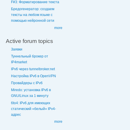
F#3: Форматирование текста
Бредогенератор: создаем
тексты на любом языке с
помощью нейронной сети
more
Active forum topics
Заявки
Туннельный брокер от
IP4market
IPv6 через tunnelbroker.net
Настройка IPv6 в OpenVPN
Провайдеры с IPv6
Miredo: установка IPv6 в
GNU/Linux за 1 минуту
6to4: IPv6 для имеющих
статический «белый» IPv4-
адрес
more