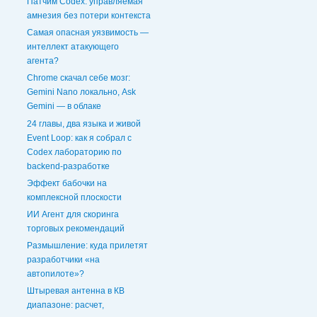
Патчим Codex: управляемая
амнезия без потери контекста
Самая опасная уязвимость —
интеллект атакующего
агента?
Chrome скачал себе мозг:
Gemini Nano локально, Ask
Gemini — в облаке
24 главы, два языка и живой
Event Loop: как я собрал с
Codex лабораторию по
backend-разработке
Эффект бабочки на
комплексной плоскости
ИИ Агент для скоринга
торговых рекомендаций
Размышление: куда прилетят
разработчики «на
автопилоте»?
Штыревая антенна в КВ
диапазоне: расчет,