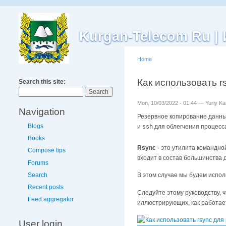
Kurgan-Telecom Ru 
Home
Как использовать 
Search this site:
Mon, 10/03/2022 - 01:44 — Yuriy K
Navigation
Резервное копирование данны
Blogs
и
ssh
для облегчения процесс
Books
Rsync
- это утилита командно
Compose tips
входит в состав большинства 
Forums
Search
В этом случае мы будем испо
Recent posts
Следуйте этому руководству, 
Feed aggregator
иллюстрирующих, как работает
User login