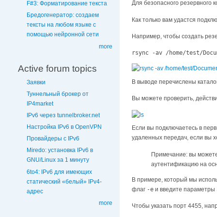
Для безопасного резервного 
F#3: Форматирование текста
Бредогенератор: создаем
Как только вам удастся подкл
тексты на любом языке с
помощью нейронной сети
Например, чтобы создать рез
more
rsync -av /home/test/Docu
Active forum topics
В выводе перечислены каталог
Заявки
Туннельный брокер от
Вы можете проверить, действ
IP4market
IPv6 через tunnelbroker.net
Настройка IPv6 в OpenVPN
Если вы подключаетесь в перв
удаленных передач, если вы х
Провайдеры с IPv6
Miredo: установка IPv6 в
Примечание: вы можете
GNU/Linux за 1 минуту
аутентификацию на осн
6to4: IPv6 для имеющих
В примере, который мы исполь
статический «белый» IPv4-
флаг
-e
и введите параметры
адрес
more
Чтобы указать порт 4455, на