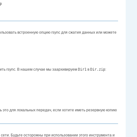
rsync -av -e 'ssh -p 4455' /home/test/Documents/Dir1 test@192.168.56.101:/home/test/backup	
пользовать встроенную опцию rsync для сжатия данных или можете
тить rsync. В нашем случае мы заархивируем
Dir1
в
Dir.zip
:
ь это для локальных передач, если хотите иметь резервную копию
о сети. Будьте осторожны при использовании этого инструмента и