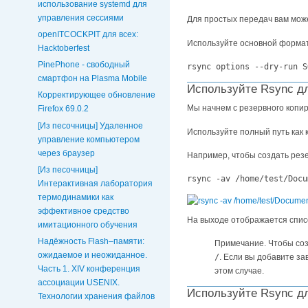
использование systemd для
управления сессиями
Для простых передач вам мож
openITCOCKPIT для всех:
Используйте основной формат
Hacktoberfest
PinePhone - свободный
rsync options --dry-run S
смартфон на Plasma Mobile
Используйте Rsync дл
Корректирующее обновление
Мы начнем с резервного копир
Firefox 69.0.2
[Из песочницы] Удаленное
Используйте полный путь как к
управление компьютером
через браузер
Например, чтобы создать рез
[Из песочницы]
rsync -av /home/test/Docu
Интерактивная лаборатория
термодинамики как
эффективное средство
На выходе отображается списо
имитационного обучения
Надёжность Flash–памяти:
Примечание. Чтобы созд
ожидаемое и неожиданное.
/
. Если вы добавите за
Часть 1. XIV конференция
этом случае.
ассоциации USENIX.
Используйте Rsync дл
Технологии хранения файлов