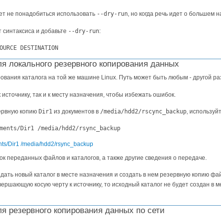
ет не понадобиться использовать
--dry-run
, но когда речь идет о большем
 синтаксиса и добавьте
--dry-run
:
OURCE DESTINATION
я локального резервного копирования данных
ования каталога на той же машине Linux. Путь может быть любым - другой ра
 источнику, так и к месту назначения, чтобы избежать ошибок.
ервную копию
Dir1
из документов в
/media/hdd2/rscync_backup
, используй
ments/Dir1 /media/hdd2/rsync_backup
к переданных файлов и каталогов, а также другие сведения о передаче.
ать новый каталог в месте назначения и создать в нем резервную копию файл
вершающую косую черту к источнику, то исходный каталог не будет создан в 
я резервного копирования данных по сети