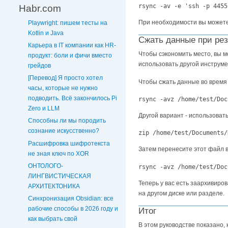
Habr.com
При необходимости вы можете
Playwright: пишем тесты на
Kotlin и Java
Сжать данные при ре
Карьера в IT компании как HR-
Чтобы сэкономить место, вы м
продукт: боли и фичи вместо
использовать другой инструмен
грейдов
[Перевод] Я просто хотел
Чтобы сжать данные во время
часы, которые не нужно
подводить. Всё закончилось Pi
rsync -avz /home/test/Doc
Zero и LLM
Другой вариант - использоват
Способны ли мы породить
сознание искусственно?
zip /home/test/Documents/
Расшифровка шифротекста
Затем перенесите этот файл в
не зная ключ по XOR
ОНТОЛОГО-
rsync -avz /home/test/Doc
ЛИНГВИСТИЧЕСКАЯ
Теперь у вас есть заархивиро
АРХИТЕКТОНИКА
на другом диске или разделе.
Синхронизация Obsidian: все
рабочие способы в 2026 году и
Итог
как выбрать свой
В этом руководстве показано, 