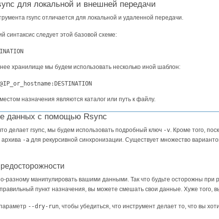
sync для локальной и внешней передачи
румента rsync отличается для локальной и удаленной передачи.
й синтаксис следует этой базовой схеме:
INATION
нее хранилище мы будем использовать несколько иной шаблон:
@IP_or_hostname:DESTINATION
 местом назначения являются каталог или путь к файлу.
ие данных с помощью Rsync
что делает rsync, мы будем использовать подробный ключ
-v
. Кроме того, по
м архива
-a
для рекурсивной синхронизации. Существует множество вариантов 
предосторожности
 по-разному манипулировать вашими данными. Так что будьте осторожны при 
правильный пункт назначения, вы можете смешать свои данные. Хуже того, 
 параметр
--dry-run
, чтобы убедиться, что инструмент делает то, что вы хо