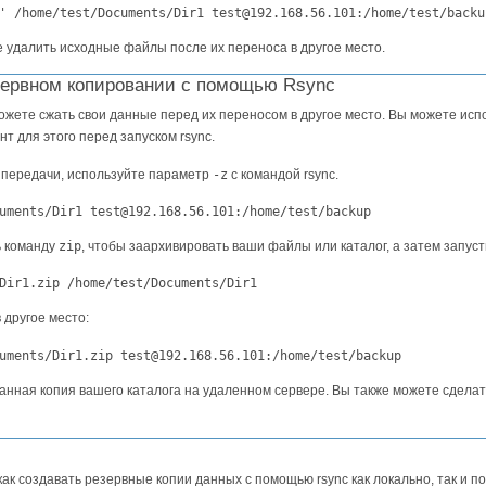
 удалить исходные файлы после их переноса в другое место.
зервном копировании с помощью Rsync
ожете сжать свои данные перед их переносом в другое место. Вы можете ис
т для этого перед запуском rsync.
 передачи, используйте параметр
-z
с командой rsync.
uments/Dir1 test@192.168.56.101:/home/test/backup
ь команду
zip
, чтобы заархивировать ваши файлы или каталог, а затем запус
Dir1.zip /home/test/Documents/Dir1
 другое место:
uments/Dir1.zip test@192.168.56.101:/home/test/backup
ванная копия вашего каталога на удаленном сервере. Вы также можете сделат
как создавать резервные копии данных с помощью rsync как локально, так и п