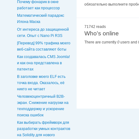
Почему фонарик в окне
обязательно выполните пробны
работает как процессор
Математический парадокс
Илона Маска
71742 reads
От интереса до защищенной
Who's online
сети. Опыт с Nano Pi R3S
There are currently
0 users
and
[Перевод] 99% трафика моего
веб‑сайта составляют боты
Как создавалась CMS Joomla!
и как она представлена в
патентах
В заголовке моего ELF есть
точка входа. Оказалось, её
никто не читает
Человекоцентричный B2B-
экран. Снижение нагрузки на
техподдержку и ускорение
поиска ошибок
Как выбирать фреймворк для
разработки умных контрактов
на Solidity для нового