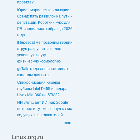
проекта?
Юрист-марионетка или юрист-
бренд: пять развилок на пути к
репутации. Короткий курс для
PR-специалиста образца 2026
года
[Перевод] Не позволим теории
струн разрушить вполне
успешную науку —
физическую космологию
gitTalk: когда лень вспоминать
команды для гита
Синхронизация камеры
глубины Intel D455 и лидара
Livox Mid-360 на STM32
ИИ улучшает ИИ: как Google
потерял и тут же вернул своих
ведущих исследователей
more
Linux.org.ru