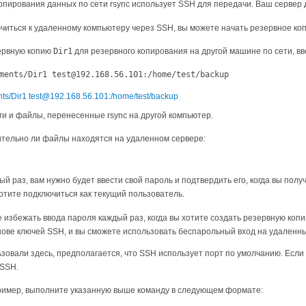
копирования данных по сети rsync использует SSH для передачи. Ваш серве
ючиться к удаленному компьютеру через SSH, вы можете начать резервное ко
ервную копию
Dir1
для резервного копирования на другой машине по сети, вв
ments/Dir1 test@192.168.56.101:/home/test/backup
и и файлы, перенесенные rsync на другой компьютер.
ительно ли файлы находятся на удаленном сервере:
ый раз, вам нужно будет ввести свой пароль и подтвердить его, когда вы пол
отите подключиться как текущий пользователь.
 избежать ввода пароля каждый раз, когда вы хотите создать резервную коп
ове ключей SSH, и вы сможете использовать беспарольный вход на удаленн
зовали здесь, предполагается, что SSH использует порт по умолчанию. Если
 SSH.
пример, выполните указанную выше команду в следующем формате: