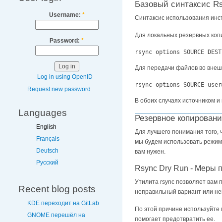
Базовый синтаксис R
Username:
*
Синтаксис использования инст
Для локальных резервных копи
Password:
*
rsync options SOURCE DEST
Для передачи файлов во внеш
Log in using OpenID
rsync options SOURCE user
Request new password
В обоих случаях источником и
Languages
Резервное копирован
English
Для лучшего понимания того, 
Français
мы будем использовать режи
Deutsch
вам нужен.
Русский
Rsync Dry Run - Меры 
Утилита rsync позволяет вам
Recent blog posts
неправильный вариант или не
KDE переходит на GitLab
По этой причине используйте
GNOME перешёл на
помогает предотвратить ее.