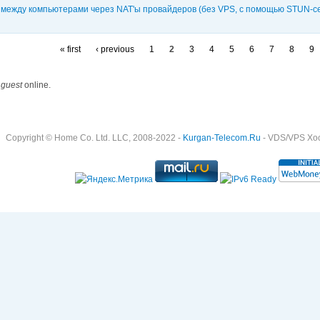
между компьютерами через NAT'ы провайдеров (без VPS, с помощью STUN-с
« first
‹ previous
1
2
3
4
5
6
7
8
9
 guest
online.
Copyright © Home Co. Ltd. LLC, 2008-2022 -
Kurgan-Telecom.Ru
- VDS/VPS Хост