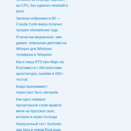
на CPU, без единого гигабайта
torch
Записки нейроманта #0 —
Claude Code вчера получил
лучшее обновление года
Я печатаю медленнее, чем
думаю: локальная диктовка на
Whisper для Windows,
телефона и Telegram
Как я пишу RTS про Марс на
Rust вместе с ИИ-агентами:
архитектура, ошибки и 400+
тестов
Когда программист
перестает быть автором
Как одно неверно
прочитанное слово вывело
меня на прусское село,
которое я искал полгода
Нагрузочный тест Sockudo:
два бага в чужом Rust‑коде,