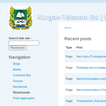
Kurgan-Telecom Ru 
Home
Recent posts
Search this site :
Type
Post
Navigation
Page
Как стать IT-специали
Blogs
Page
Руководство по коман
Books
Compose tips
Page
Как использовать rsy
Forums
Recherche
Page
Как использовать Clo
Recent posts
Feed aggregator
Page
Thankuohoh | Как взл