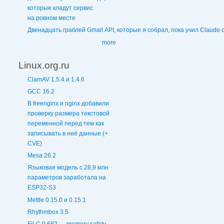
которые кладут сервис
на ровном месте
Двенадцать граблей Gmail API, которые я собрал, пока учил Claude 
more
Linux.org.ru
ClamAV 1.5.4 и 1.4.6
GCC 16.2
В freenginx и nginx добавили
проверку размера текстовой
переменной перед тем как
записывать в неё данные (+
CVE)
Mesa 26.2
Языковая модель с 28,9 млн
параметров заработала на
ESP32-S3
Mettle 0.15.0 и 0.15.1
Rhythmbox 3.5
Fil-C 0.682 — memory safety