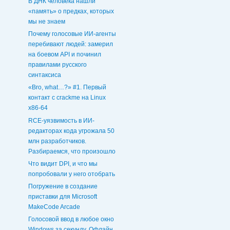
В ДНК человека нашли
«память» о предках, которых
мы не знаем
Почему голосовые ИИ‑агенты
перебивают людей: замерил
на боевом API и починил
правилами русского
синтаксиса
«Bro, what…?» #1. Первый
контакт с crackme на Linux
x86-64
RCE-уязвимость в ИИ-
редакторах кода угрожала 50
млн разработчиков.
Разбираемся, что произошло
Что видит DPI, и что мы
попробовали у него отобрать
Погружение в создание
приставки для Microsoft
MakeCode Arcade
Голосовой ввод в любое окно
Windows за секунду. Офлайн,