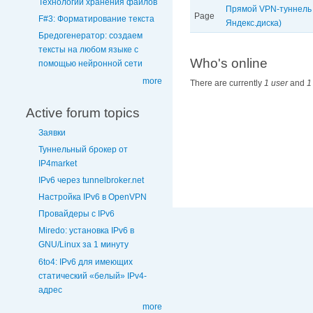
Технологии хранения файлов
Прямой VPN-туннель 
Page
F#3: Форматирование текста
Яндекс.диска)
Бредогенератор: создаем
тексты на любом языке с
Who's online
помощью нейронной сети
more
There are currently
1 user
and
1
Active forum topics
Заявки
Туннельный брокер от
IP4market
IPv6 через tunnelbroker.net
Настройка IPv6 в OpenVPN
Провайдеры с IPv6
Miredo: установка IPv6 в
GNU/Linux за 1 минуту
6to4: IPv6 для имеющих
статический «белый» IPv4-
адрес
more