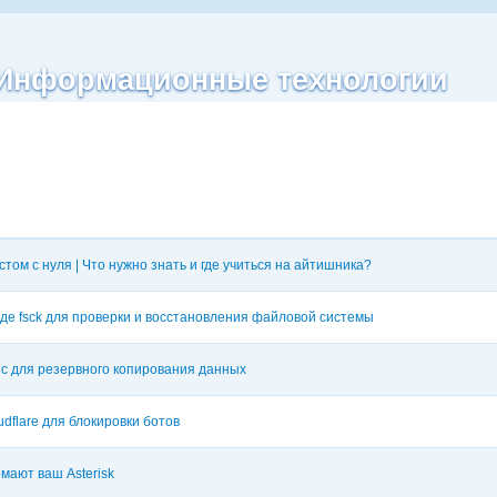
| Информационные технологии
стом с нуля | Что нужно знать и где учиться на айтишника?
де fsck для проверки и восстановления файловой системы
nc для резервного копирования данных
udflare для блокировки ботов
омают ваш Asterisk