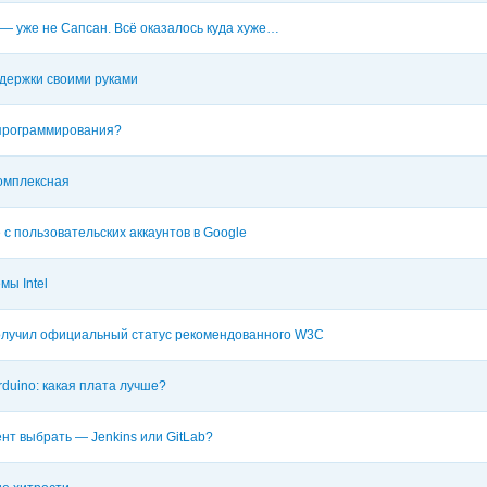
 уже не Сапсан. Всё оказалось куда хуже…
ддержки своими руками
 программирования?
омплексная
 с пользовательских аккаунтов в Google
мы Intel
лучил официальный статус рекомендованного W3C
Arduino: какая плата лучше?
нт выбрать — Jenkins или GitLab?