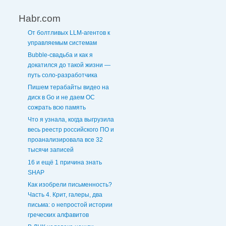
Habr.com
От болтливых LLM-агентов к
управляемым системам
Bubble-свадьба и как я
докатился до такой жизни —
путь соло-разработчика
Пишем терабайты видео на
диск в Go и не даем ОС
сожрать всю память
Что я узнала, когда выгрузила
весь реестр российского ПО и
проанализировала все 32
тысячи записей
16 и ещё 1 причина знать
SHAP
Как изобрели письменность?
Часть 4. Крит, галеры, два
письма: о непростой истории
греческих алфавитов