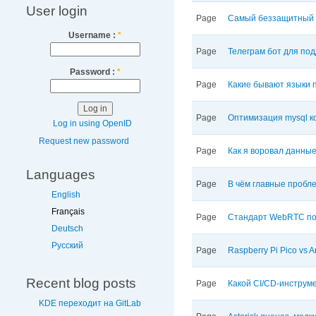
User login
Page
Самый беззащитный —
Username :
*
Page
Телеграм бот для по
Password :
*
Page
Какие бывают языки
Page
Оптимизация mysql к
Log in using OpenID
Request new password
Page
Как я воровал данные
Languages
Page
В чём главные пробле
English
Français
Page
Стандарт WebRTC по
Deutsch
Русский
Page
Raspberry Pi Pico vs 
Recent blog posts
Page
Какой CI/CD-инструме
KDE переходит на GitLab