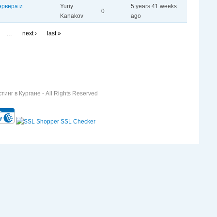
ервера и
Yuriy
5 years 41 weeks
0
Kanakov
ago
…
next ›
last »
инг в Кургане - All Rights Reserved