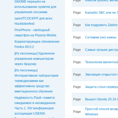
Page
Asterisk queues, мелк
GNOME перешёл на
использование systemd для
управления сессиями
Page
Kamailio SBC или не
openITCOCKPIT для всех:
Hacktoberfest
Page
Как подружить Zabbix 
PinePhone - свободный
смартфон на Plasma Mobile
Page
Сетевики (не) нужны
Корректирующее обновление
Firefox 69.0.2
Page
Самые лучшие дистриб
[Из песочницы] Удаленное
управление компьютером
Page
Технологии магнитно
через браузер
[Из песочницы]
Page
Эволюция открытого 
Интерактивная лаборатория
термодинамики как
эффективное средство
Page
Защита Linux-сервера
имитационного обучения
Надёжность Flash–памяти:
Page
Вышел Ubuntu 20.10 с
ожидаемое и неожиданное.
Часть 1. XIV конференция
Простой способ возв
Page
ассоциации USENIX.
Windows