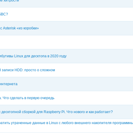
ие хитрости
 SBC?
с Asterisk «из коробки»
утивы Linux для десктопа в 2020 году
й записи HDD: просто о сложном
интернета
. Что сделать в первую очередь
 десктопной сборкой для Raspberry Pi. Что нового и как работает?
ратить утраченные данные в Linux с любого внешнего накопителя программ