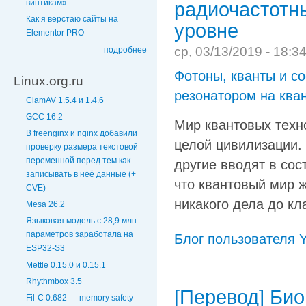
винтикам»
радиочастотн
Как я верстаю сайты на
уровне
Elementor PRO
ср, 03/13/2019 - 18:3
подробнее
Фотоны, кванты и с
Linux.org.ru
резонатором на ква
ClamAV 1.5.4 и 1.4.6
GCC 16.2
Мир квантовых техно
В freenginx и nginx добавили
целой цивилизации. 
проверку размера текстовой
переменной перед тем как
другие вводят в сос
записывать в неё данные (+
что квантовый мир ж
CVE)
никакого дела до кл
Mesa 26.2
Языковая модель с 28,9 млн
параметров заработала на
Блог пользователя Y
ESP32-S3
Mettle 0.15.0 и 0.15.1
Rhythmbox 3.5
[Перевод] Би
Fil-C 0.682 — memory safety