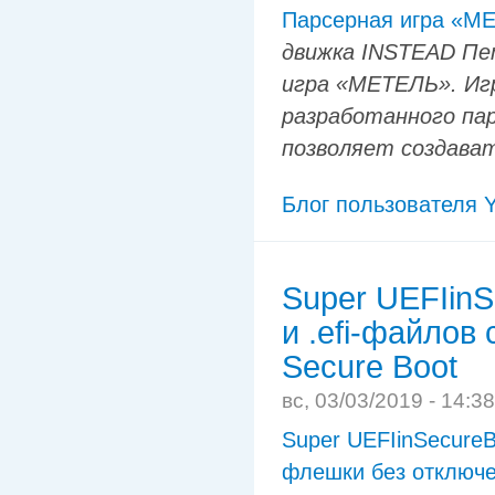
Парсерная игра «М
движка INSTEAD Пе
игра «МЕТЕЛЬ». Игр
разработанного па
позволяет создава
Блог пользователя Y
Super UEFIin
и .efi-файлов
Secure Boot
вс, 03/03/2019 - 14:3
Super UEFIinSecureB
флешки без отключе