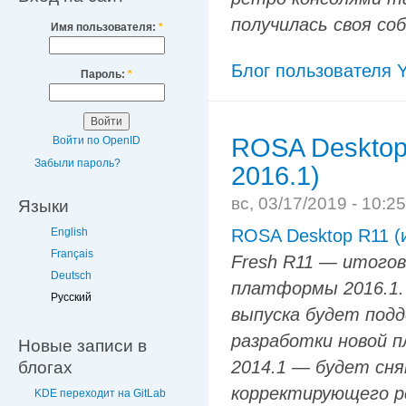
получилась своя со
Имя пользователя:
*
Блог пользователя Y
Пароль:
*
ROSA Desktop
Войти по OpenID
Забыли пароль?
2016.1)
вс, 03/17/2019 - 10:2
Языки
English
ROSA Desktop R11 (
Français
Fresh R11 — итого
Deutsch
платформы 2016.1.
Русский
выпуска будет подд
разработки новой 
Новые записи в
2014.1 — будет сня
блогах
корректирующего р
KDE переходит на GitLab