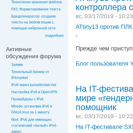
Технологии хранения файлов
контроллера с
F#3: Форматирование текста
вс, 03/17/2019 - 10:2
Бредогенератор: создаем
тексты на любом языке с
ATtiny13 против ПЛК
помощью нейронной сети
-
подробнее
Прежде чем приступи
Активные
обсуждения форума
Блог пользователя Y
Заявки
Туннельный брокер от
IP4market
IPv6 через tunnelbroker.net
На IT-фестив
Настройка IPv6 в OpenVPN
мире «гендер
Провайдеры с IPv6
помощник
Miredo: установка IPv6 в
GNU/Linux за 1 минуту
вс, 03/17/2019 - 10:2
6to4: IPv6 для имеющих
статический «белый» IPv4-
На IT-фестивале SX
адрес