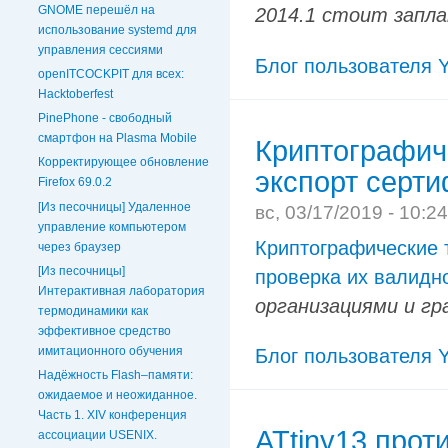
GNOME перешёл на
2014.1 стоит запл
использование systemd для
управления сессиями
Блог пользователя Y
openITCOCKPIT для всех:
Hacktoberfest
PinePhone - свободный
смартфон на Plasma Mobile
Криптографич
Корректирующее обновление
экспорт серти
Firefox 69.0.2
[Из песочницы] Удаленное
вс, 03/17/2019 - 10:2
управление компьютером
Криптографические 
через браузер
[Из песочницы]
проверка их валидн
Интерактивная лаборатория
организациями и гр
термодинамики как
эффективное средство
имитационного обучения
Блог пользователя Y
Надёжность Flash–памяти:
ожидаемое и неожиданное.
Часть 1. XIV конференция
ATtiny13 проти
ассоциации USENIX.