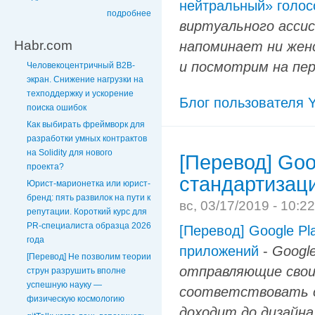
нейтральный» голо
подробнее
виртуального ассис
Habr.com
напоминает ни женс
и посмотрим на пе
Человекоцентричный B2B-
экран. Снижение нагрузки на
техподдержку и ускорение
Блог пользователя Y
поиска ошибок
Как выбирать фреймворк для
разработки умных контрактов
на Solidity для нового
[Перевод] Goo
проекта?
стандартизац
Юрист-марионетка или юрист-
бренд: пять развилок на пути к
вс, 03/17/2019 - 10:2
репутации. Короткий курс для
PR-специалиста образца 2026
[Перевод] Google Pl
года
приложений
-
Googl
[Перевод] Не позволим теории
отправляющие свои 
струн разрушить вполне
успешную науку —
соответствовать о
физическую космологию
доходит до дизайна