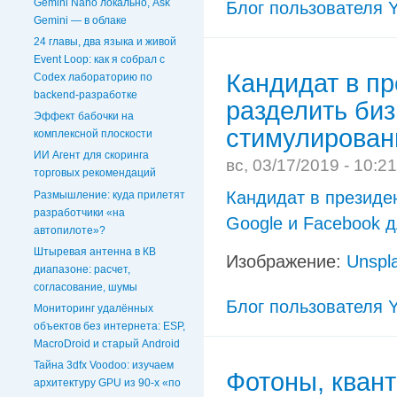
Gemini Nano локально, Ask
Блог пользователя Y
Gemini — в облаке
24 главы, два языка и живой
Event Loop: как я собрал с
Кандидат в п
Codex лабораторию по
backend-разработке
разделить биз
Эффект бабочки на
стимулирован
комплексной плоскости
ИИ Агент для скоринга
вс, 03/17/2019 - 10:2
торговых рекомендаций
Кандидат в президе
Размышление: куда прилетят
разработчики «на
Google и Facebook 
автопилоте»?
Штыревая антенна в КВ
Изображение:
Unspl
диапазоне: расчет,
согласование, шумы
Блог пользователя Y
Мониторинг удалённых
объектов без интернета: ESP,
MacroDroid и старый Android
Тайна 3dfx Voodoo: изучаем
Фотоны, квант
архитектуру GPU из 90-х «по