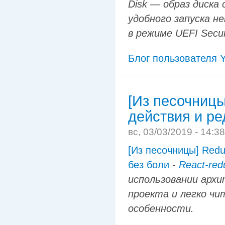
Disk — образ диска
удобного запуска н
в режиме UEFI Secur
Блог пользователя Y
[Из песочниц
действия и ре
вс, 03/03/2019 - 14:3
[Из песочницы] Red
без боли
-
React-red
использовании арх
проекта и легко чи
особенности.