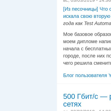
вс, 03/03/2019 - 14:3
[Из песочницы] Что 
искала свою вторую
года как Test Automa
Мое базовое образов
моем дипломе написа
начала с бесплатны
городе, после них п
чего решила сменит
Блог пользователя Y
500 Гбит/с — 
сетях