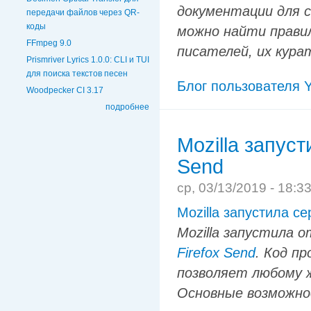
документации для 
передачи файлов через QR-
коды
можно найти правил
FFmpeg 9.0
писателей, их кура
Prismriver Lyrics 1.0.0: CLI и TUI
для поиска текстов песен
Блог пользователя Y
Woodpecker CI 3.17
подробнее
Mozilla запус
Send
ср, 03/13/2019 - 18:3
Mozilla запустила с
Mozilla запустила 
Firefox Send
. Код п
позволяет любому 
Основные возможно