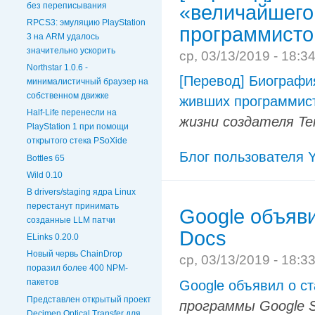
без переписывания
«величайшего
RPCS3: эмуляцию PlayStation
программисто
3 на ARM удалось
значительно ускорить
ср, 03/13/2019 - 18:3
Northstar 1.0.6 -
[Перевод] Биографи
минималистичный браузер на
собственном движке
живших программис
Half-Life перенесли на
жизни создателя Te
PlayStation 1 при помощи
открытого стека PSoXide
Блог пользователя Y
Bottles 65
Wild 0.10
В drivers/staging ядра Linux
перестанут принимать
Google объяви
созданные LLM патчи
Docs
ELinks 0.20.0
Новый червь ChainDrop
ср, 03/13/2019 - 18:3
поразил более 400 NPM-
пакетов
Google объявил о с
Представлен открытый проект
программы Google S
Decimen Optical Transfer для