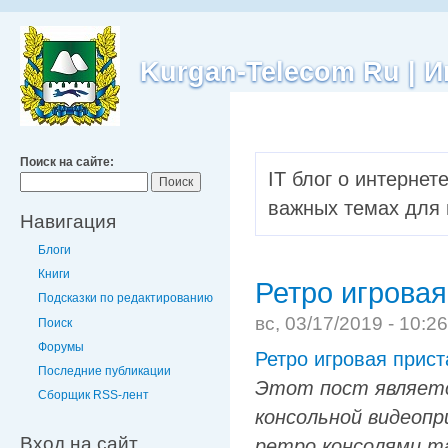
Kurgan-Telecom Ru |
Поиск на сайте:
IT блог о интернет
важных темах для 
Навигация
Блоги
Книги
Ретро игровая
Подсказки по редактированию
вс, 03/17/2019 - 10:2
Поиск
Форумы
Ретро игровая прис
Последние публикации
Этот пост являетс
Сборщик RSS-лент
консольной видеопри
Вход на сайт
ретро консолями та