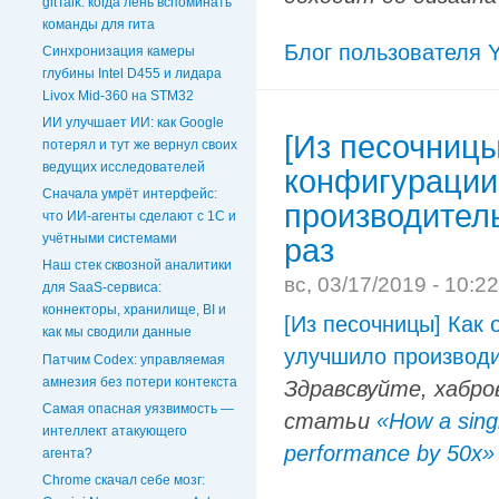
gitTalk: когда лень вспоминать
команды для гита
Блог пользователя Y
Синхронизация камеры
глубины Intel D455 и лидара
Livox Mid-360 на STM32
ИИ улучшает ИИ: как Google
[Из песочницы
потерял и тут же вернул своих
ведущих исследователей
конфигурации
Сначала умрёт интерфейс:
производител
что ИИ-агенты сделают с 1С и
учётными системами
раз
Наш стек сквозной аналитики
вс, 03/17/2019 - 10:2
для SaaS-сервиса:
коннекторы, хранилище, BI и
[Из песочницы] Как
как мы сводили данные
улучшило производи
Патчим Codex: управляемая
амнезия без потери контекста
Здравсвуйте, хабро
Самая опасная уязвимость —
статьи
«How a sing
интеллект атакующего
performance by 50x»
агента?
Chrome скачал себе мозг: