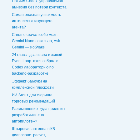
Патчим Codex: управляемая
амнезия без потери контекста
Самая опасная уязвимость —
интеллект атакующего
агента?
Chrome скачал себе мозг:
Gemini Nano локально, Ask
Gemini — в облаке
24 главы, два языка и живой
Event Loop: как я собрал с
Codex лабораторию по
backend-разработке
Эффект бабочки на
комплексной плоскости
ИИ Агент для скоринга
торговых рекомендаций
Размышление: куда прилетят
разработчики «на
автопилоте»?
Штыревая антенна в КВ
диапазоне: расчет,