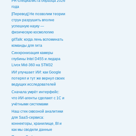
PR-специалиста образца 2026
года
[Перевод] Не позволим теории
струн разрушить вполне
успешную науку —
физическую космологию
gitTalk: когда лень вспоминать
команды для гита
Синхронизация камеры
глубины Intel D455 и лидара
Livox Mid-360 на STM32
ИИ улучшает ИИ: как Google
потерял и тут же вернул своих
ведущих исследователей
Сначала умрёт интерфейс:
что ИИ-агенты сделают с 1С и
учётными системами
Наш стек сквозной аналитики
для SaaS-сервиса:
коннекторы, хранилище, BI и
как мы сводили данные