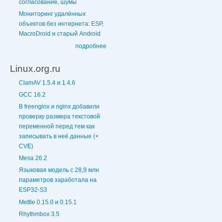
согласование, шумы
Мониторинг удалённых
объектов без интернета: ESP,
MacroDroid и старый Android
подробнее
Linux.org.ru
ClamAV 1.5.4 и 1.4.6
GCC 16.2
В freenginx и nginx добавили
проверку размера текстовой
переменной перед тем как
записывать в неё данные (+
CVE)
Mesa 26.2
Языковая модель с 28,9 млн
параметров заработала на
ESP32-S3
Mettle 0.15.0 и 0.15.1
Rhythmbox 3.5