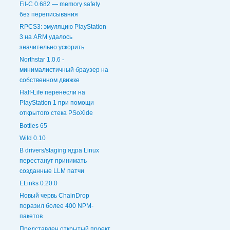
Fil-C 0.682 — memory safety
без переписывания
RPCS3: эмуляцию PlayStation
3 на ARM удалось
значительно ускорить
Northstar 1.0.6 -
минималистичный браузер на
собственном движке
Half-Life перенесли на
PlayStation 1 при помощи
открытого стека PSoXide
Bottles 65
Wild 0.10
В drivers/staging ядра Linux
перестанут принимать
созданные LLM патчи
ELinks 0.20.0
Новый червь ChainDrop
поразил более 400 NPM-
пакетов
Представлен открытый проект