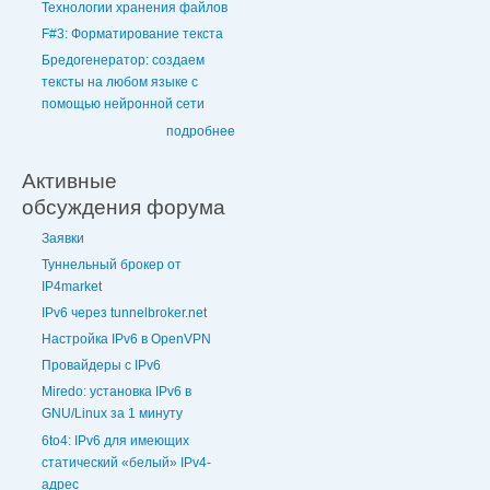
Технологии хранения файлов
F#3: Форматирование текста
Бредогенератор: создаем
тексты на любом языке с
помощью нейронной сети
подробнее
Активные
обсуждения форума
Заявки
Туннельный брокер от
IP4market
IPv6 через tunnelbroker.net
Настройка IPv6 в OpenVPN
Провайдеры с IPv6
Miredo: установка IPv6 в
GNU/Linux за 1 минуту
6to4: IPv6 для имеющих
статический «белый» IPv4-
адрес