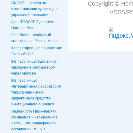
Copyright © Hom
GNOME перешёл на
использование systemd для
VDS/VPS 
управления сессиями
openITCOCKPIT для всех:
Hacktoberfest
PinePhone - свободный
смартфон на Plasma Mobile
Корректирующее обновление
Firefox 69.0.2
[Из песочницы] Удаленное
управление компьютером
через браузер
[Из песочницы]
Интерактивная лаборатория
термодинамики как
эффективное средство
имитационного обучения
Надёжность Flash–памяти:
ожидаемое и неожиданное.
Часть 1. XIV конференция
ассоциации USENIX.