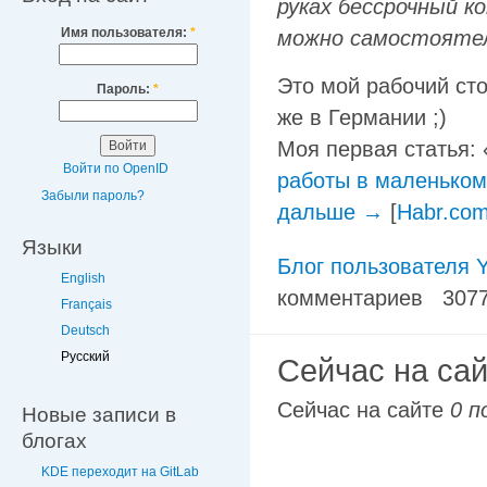
руках бессрочный к
Имя пользователя:
*
можно самостоятел
Это мой рабочий сто
Пароль:
*
же в Германии ;)
Моя первая статья: 
Войти по OpenID
работы в маленьком 
Забыли пароль?
дальше →
[
Habr.co
Языки
Блог пользователя Y
English
комментариев
307
Français
Deutsch
Русский
Сейчас на са
Сейчас на сайте
0 п
Новые записи в
блогах
KDE переходит на GitLab