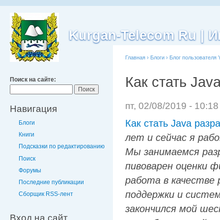
Kurgan-Telecom Ru |
Главная
›
Блоги
›
Блог пользователя 
Как стать Jav
Поиск на сайте:
пт, 02/08/2019 - 10:1
Навигация
Как стать Java разр
Блоги
Книги
лет и сейчас я раб
Подсказки по редактированию
Мы занимаемся раз
Поиск
пивоварен оценки ф
Форумы
работа в качестве 
Последние публикации
поддержки и систем
Сборщик RSS-лент
закончился мой ше
Вход на сайт