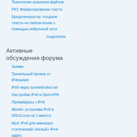
Технологии хранения файлов
F#3: Форматирование текста
Бредогенератор: создаем
тексты на любом языке с
помощью нейронной сети
подробнее
Активные
обсуждения форума
Заявки
Туннельный брокер от
IP4market
IPv6 через tunnelbroker.net
Настройка IPv6 в OpenVPN
Провайдеры с IPv6
Miredo: установка IPv6 в
GNU/Linux за 1 минуту
6to4: IPv6 для имеющих
статический «белый» IPv4-
адрес