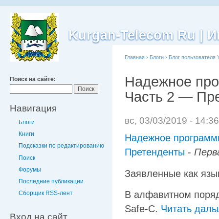
Kurgan-Telecom Ru |
Главная
›
Блоги
›
Блог пользователя 
Надежное про
Поиск на сайте:
Часть 2 — Пр
Навигация
вс, 03/03/2019 - 14:3
Блоги
Книги
Надежное программи
Подсказки по редактированию
Претенденты
-
Перв
Поиск
Форумы
Заявленные как язы
Последние публикации
В алфавитном порядк
Сборщик RSS-лент
Safe-C.
Читать дал
Вход на сайт