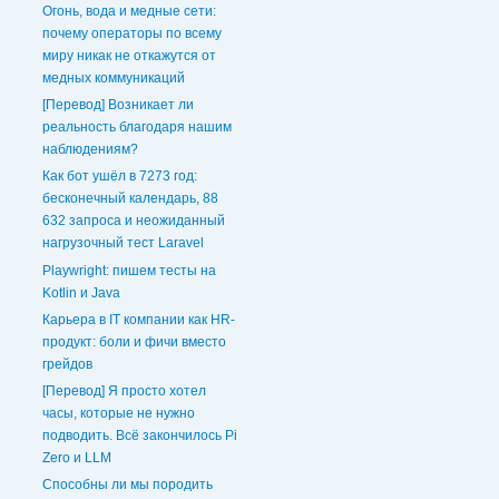
Огонь, вода и медные сети:
почему операторы по всему
миру никак не откажутся от
медных коммуникаций
[Перевод] Возникает ли
реальность благодаря нашим
наблюдениям?
Как бот ушёл в 7273 год:
бесконечный календарь, 88
632 запроса и неожиданный
нагрузочный тест Laravel
Playwright: пишем тесты на
Kotlin и Java
Карьера в IT компании как HR-
продукт: боли и фичи вместо
грейдов
[Перевод] Я просто хотел
часы, которые не нужно
подводить. Всё закончилось Pi
Zero и LLM
Способны ли мы породить