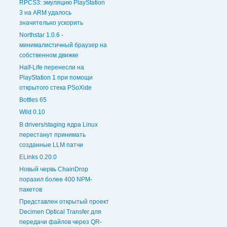
RPCS3: эмуляцию PlayStation
3 на ARM удалось
значительно ускорить
Northstar 1.0.6 -
минималистичный браузер на
собственном движке
Half-Life перенесли на
PlayStation 1 при помощи
открытого стека PSoXide
Bottles 65
Wild 0.10
В drivers/staging ядра Linux
перестанут принимать
созданные LLM патчи
ELinks 0.20.0
Новый червь ChainDrop
поразил более 400 NPM-
пакетов
Представлен открытый проект
Decimen Optical Transfer для
передачи файлов через QR-