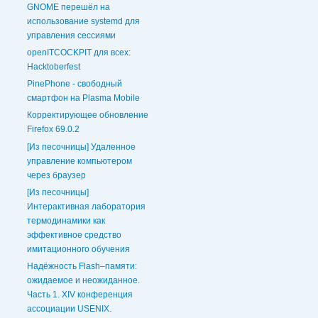
GNOME перешёл на
использование systemd для
управления сессиями
openITCOCKPIT для всех:
Hacktoberfest
PinePhone - свободный
смартфон на Plasma Mobile
Корректирующее обновление
Firefox 69.0.2
[Из песочницы] Удаленное
управление компьютером
через браузер
[Из песочницы]
Интерактивная лаборатория
термодинамики как
эффективное средство
имитационного обучения
Надёжность Flash–памяти:
ожидаемое и неожиданное.
Часть 1. XIV конференция
ассоциации USENIX.