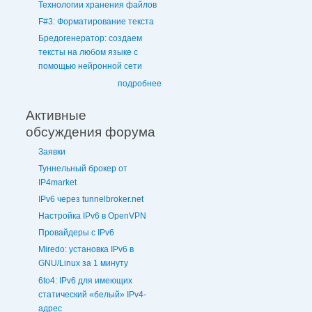
Технологии хранения файлов
F#3: Форматирование текста
Бредогенератор: создаем
тексты на любом языке с
помощью нейронной сети
подробнее
Активные
обсуждения форума
Заявки
Туннельный брокер от
IP4market
IPv6 через tunnelbroker.net
Настройка IPv6 в OpenVPN
Провайдеры с IPv6
Miredo: установка IPv6 в
GNU/Linux за 1 минуту
6to4: IPv6 для имеющих
статический «белый» IPv4-
адрес