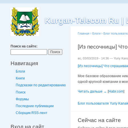
Kurgan-Telecom Ru 
Главная
›
Блоги
›
Блог пользовате
[Из песочницы] Что
Поиск на сайте:
вс, 03/03/2019 - 14:36 — Yuriy Kan
Навигация
[Из песочницы] Что спрашиваю
Блоги
Мое базовое образование ника
Книги
одной крупной компании в мое
Подсказки по редактированию
Читать дальше →
[
Habr.com
]
Поиск
Форумы
Блог пользователя Yuriy Kana
Последние публикации
Сборщик RSS-лент
Сейчас на сайте
Вход на сайт