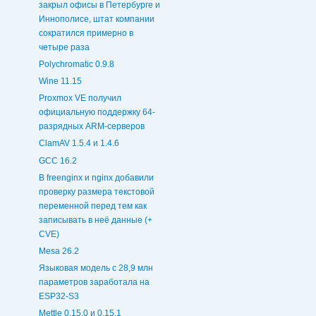
закрыл офисы в Петербурге и
Иннополисе, штат компании
сократился примерно в
четыре раза
Polychromatic 0.9.8
Wine 11.15
Proxmox VE получил
официальную поддержку 64-
разрядных ARM-серверов
ClamAV 1.5.4 и 1.4.6
GCC 16.2
В freenginx и nginx добавили
проверку размера текстовой
переменной перед тем как
записывать в неё данные (+
CVE)
Mesa 26.2
Языковая модель с 28,9 млн
параметров заработала на
ESP32-S3
Mettle 0.15.0 и 0.15.1