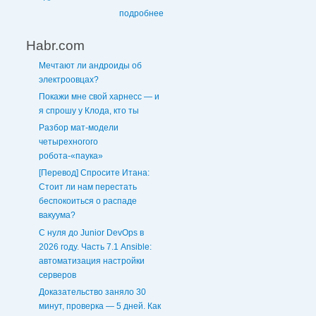
подробнее
Habr.com
Мечтают ли андроиды об
электроовцах?
Покажи мне свой харнесс — и
я спрошу у Клода, кто ты
Разбор мат-модели
четырехногого
робота-«паука»
[Перевод] Спросите Итана:
Стоит ли нам перестать
беспокоиться о распаде
вакуума?
С нуля до Junior DevOps в
2026 году. Часть 7.1 Ansible:
автоматизация настройки
серверов
Доказательство заняло 30
минут, проверка — 5 дней. Как