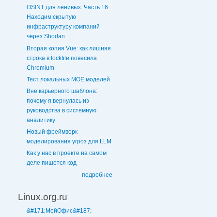
OSINT для ленивых. Часть 16:
Находим скрытую
инфраструктуру компаний
через Shodan
Вторая копия Vue: как лишняя
строка в lockfile повесила
Chromium
Тест локальных MOE моделей
Вне карьерного шаблона:
почему я вернулась из
руководства в системную
аналитику
Новый фреймворк
моделирования угроз для LLM
Как у нас в проекте на самом
деле пишется код
подробнее
Linux.org.ru
&#171;МойОфис&#187;