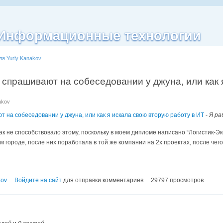
| Информационные технологии
ля Yuriy Kanakov
 спрашивают на собеседовании у джуна, или как 
akov
т на собеседовании у джуна, или как я искала свою вторую работу в ИТ
-
Я ра
к не способствовало этому, поскольку в моем дипломе написано “Логистик-Эко
м городе, после них поработала в той же компании на 2х проектах, после че
kov
Войдите на сайт
для отправки комментариев
29797 просмотров