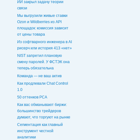
ИИ закрыл задачу теории
связи
Мы выгрузили живые ставки
Ozon и Wildberries из API
площадок: комиссия зависит
от цены товара
Из софтварного инженера в AI
рисерч или история 413 «нет»
NIST запретил плановую
смену паролей. У ФСТЭК она
теперь обязательна
Команда — не ваш актив
Как продлевали Chat Control
1.0
50 оттенков PCA
Как вас обманывают биржи:
большинство трейдеров
думают, что торгуют на рынке
Сегментация как главный
инструмент честной
аналитики