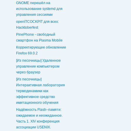
GNOME перешёл на
использование systemd для
управления сессиями
openITCOCKPIT для всех:
Hacktoberfest
PinePhone - свободный
смартфон на Plasma Mobile
Корректирующее обновление
Firefox 69.0.2
[Из песочницы] Удаленное
управление компьютером
через браузер
[Из песочницы]
Интерактивная лаборатория
термодинамики как
эффективное средство
имитационного обучения
Надёжность Flash–памяти:
ожидаемое и неожиданное.
Часть 1. XIV конференция
ассоциации USENIX.