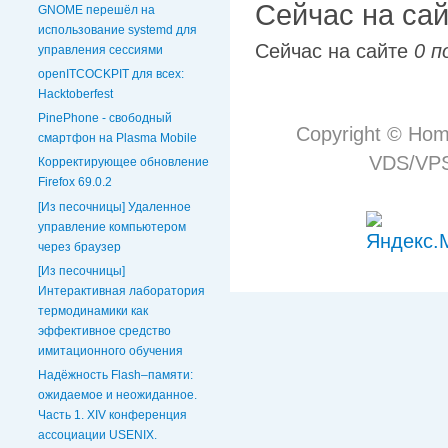
Сейчас на са
GNOME перешёл на
использование systemd для
Сейчас на сайте
0 п
управления сессиями
openITCOCKPIT для всех:
Hacktoberfest
PinePhone - свободный
Copyright © Hom
смартфон на Plasma Mobile
VDS/VPS 
Корректирующее обновление
Firefox 69.0.2
[Из песочницы] Удаленное
управление компьютером
через браузер
[Из песочницы]
Интерактивная лаборатория
термодинамики как
эффективное средство
имитационного обучения
Надёжность Flash–памяти:
ожидаемое и неожиданное.
Часть 1. XIV конференция
ассоциации USENIX.