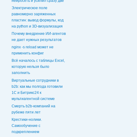
нейросеть и усилил сразу две
Электрическое поле
равномерно заряженных
пластин: вывод формулы, код
на python и 3D‑визуализация
Почему внедрение ИИ-агентов
не дает нужных результатов
nginx -s reload может не
применить конфиг
Всё началось с таблицы Excel,
которую нельзя было
заполнить
Виртуальные сотрудники в
b2b: как мы полгода готовили
1С и Битрикс24 к
мультиагентной системе
Смерть b2b-компаний на
рубеже пяти лет
Крестики-нолики.
Самообучение с
подкреплением