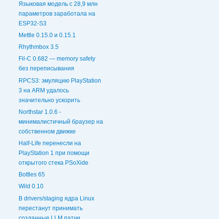
Языковая модель с 28,9 млн
параметров заработала на
ESP32-S3
Mettle 0.15.0 и 0.15.1
Rhythmbox 3.5
Fil-C 0.682 — memory safety
без переписывания
RPCS3: эмуляцию PlayStation
3 на ARM удалось
значительно ускорить
Northstar 1.0.6 -
минималистичный браузер на
собственном движке
Half-Life перенесли на
PlayStation 1 при помощи
открытого стека PSoXide
Bottles 65
Wild 0.10
В drivers/staging ядра Linux
перестанут принимать
созданные LLM патчи