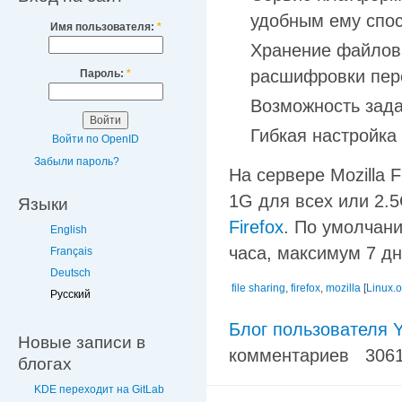
удобным ему спо
Имя пользователя:
*
Хранение файлов
расшифровки пере
Пароль:
*
Возможность зада
Гибкая настройка
Войти по OpenID
Забыли пароль?
На сервере Mozilla 
1G для всех или 2.
Языки
Firefox
. По умолчани
English
часа, максимум 7 дн
Français
Deutsch
file sharing
,
firefox
,
mozilla
[
Linux.o
Русский
Блог пользователя Y
Новые записи в
комментариев
306
блогах
KDE переходит на GitLab