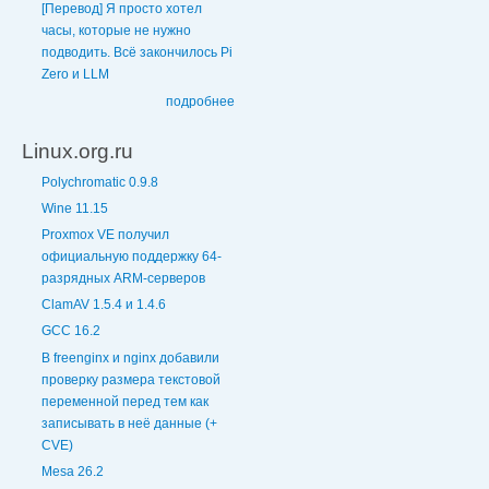
[Перевод] Я просто хотел
часы, которые не нужно
подводить. Всё закончилось Pi
Zero и LLM
подробнее
Linux.org.ru
Polychromatic 0.9.8
Wine 11.15
Proxmox VE получил
официальную поддержку 64-
разрядных ARM-серверов
ClamAV 1.5.4 и 1.4.6
GCC 16.2
В freenginx и nginx добавили
проверку размера текстовой
переменной перед тем как
записывать в неё данные (+
CVE)
Mesa 26.2