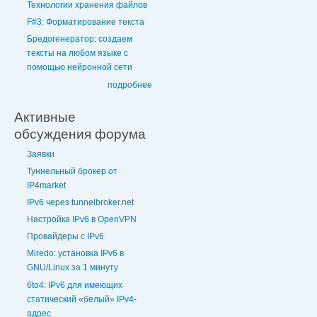
Технологии хранения файлов
F#3: Форматирование текста
Бредогенератор: создаем
тексты на любом языке с
помощью нейронной сети
подробнее
Активные
обсуждения форума
Заявки
Туннельный брокер от
IP4market
IPv6 через tunnelbroker.net
Настройка IPv6 в OpenVPN
Провайдеры с IPv6
Miredo: установка IPv6 в
GNU/Linux за 1 минуту
6to4: IPv6 для имеющих
статический «белый» IPv4-
адрес