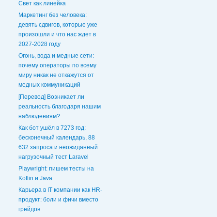
Свет как линейка
Маркетинг без человека:
девять сдвигов, которые уже
произошли и что нас ждет в
2027-2028 году
Огонь, вода и медные сети:
почему операторы по всему
миру никак не откажутся от
медных коммуникаций
[Перевод] Возникает ли
реальность благодаря нашим
наблюдениям?
Как бот ушёл в 7273 год:
бесконечный календарь, 88
632 запроса и неожиданный
нагрузочный тест Laravel
Playwright: пишем тесты на
Kotlin и Java
Карьера в IT компании как HR-
продукт: боли и фичи вместо
грейдов