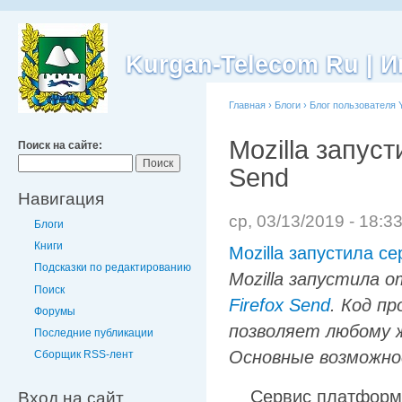
Kurgan-Telecom Ru |
Главная
›
Блоги
›
Блог пользователя 
Mozilla запус
Поиск на сайте:
Send
Навигация
ср, 03/13/2019 - 18:3
Блоги
Книги
Mozilla запустила с
Подсказки по редактированию
Mozilla запустила 
Поиск
Firefox Send
. Код п
Форумы
позволяет любому 
Последние публикации
Основные возможно
Сборщик RSS-лент
Сервис платформо
Вход на сайт