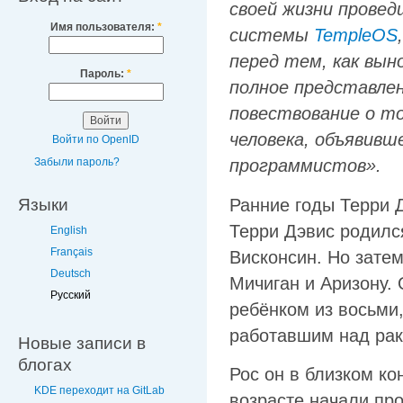
своей жизни провед
Имя пользователя:
*
системы
TempleOS
перед тем, как вын
Пароль:
*
полное представлен
повествование о том
человека, объявивш
Войти по OpenID
Забыли пароль?
программистов».
Ранние годы Терри 
Языки
Терри Дэвис родился
English
Français
Висконсин. Но затем
Deutsch
Мичиган и Аризону.
Русский
ребёнком из восьми
работавшим над рак
Новые записи в
блогах
Рос он в близком ко
KDE переходит на GitLab
возрасте начали про