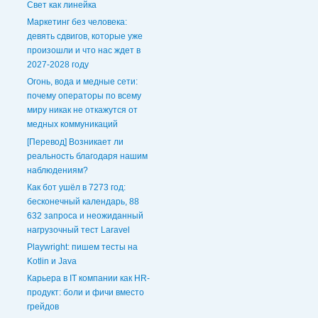
Свет как линейка
Маркетинг без человека:
девять сдвигов, которые уже
произошли и что нас ждет в
2027-2028 году
Огонь, вода и медные сети:
почему операторы по всему
миру никак не откажутся от
медных коммуникаций
[Перевод] Возникает ли
реальность благодаря нашим
наблюдениям?
Как бот ушёл в 7273 год:
бесконечный календарь, 88
632 запроса и неожиданный
нагрузочный тест Laravel
Playwright: пишем тесты на
Kotlin и Java
Карьера в IT компании как HR-
продукт: боли и фичи вместо
грейдов