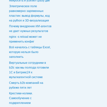
нейросеть и усилил сразу две
Электрическое поле
равномерно заряженных
пластин: вывод формулы, код
на python и 3D‑визуализация
Почему внедрение ИИ-агентов
не дает нужных результатов
nginx -s reload может не
применить конфиг
Всё началось с таблицы Excel,
которую нельзя было
заполнить
Виртуальные сотрудники в
b2b: как мы полгода готовили
1С и Битрикс24 к
мультиагентной системе
Смерть b2b-компаний на
рубеже пяти лет
Крестики-нолики.
Самообучение с
подкреплением