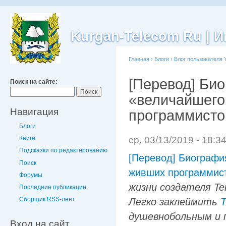
Kurgan-Telecom Ru |
Главная
›
Блоги
›
Блог пользователя 
[Перевод] Би
Поиск на сайте:
«величайшего
Навигация
программисто
Блоги
ср, 03/13/2019 - 18:3
Книги
Подсказки по редактированию
[Перевод] Биографи
Поиск
живших программис
Форумы
жизни создателя Te
Последние публикации
Сборщик RSS-лент
Легко заклеймить
Т
душевнобольным и 
Вход на сайт