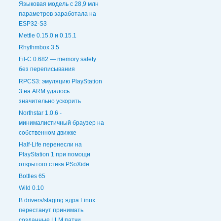
Языковая модель с 28,9 млн
параметров заработала на
ESP32-S3
Mettle 0.15.0 и 0.15.1
Rhythmbox 3.5
Fil-C 0.682 — memory safety
без переписывания
RPCS3: эмуляцию PlayStation
3 на ARM удалось
значительно ускорить
Northstar 1.0.6 -
минималистичный браузер на
собственном движке
Half-Life перенесли на
PlayStation 1 при помощи
открытого стека PSoXide
Bottles 65
Wild 0.10
В drivers/staging ядра Linux
перестанут принимать
созданные LLM патчи