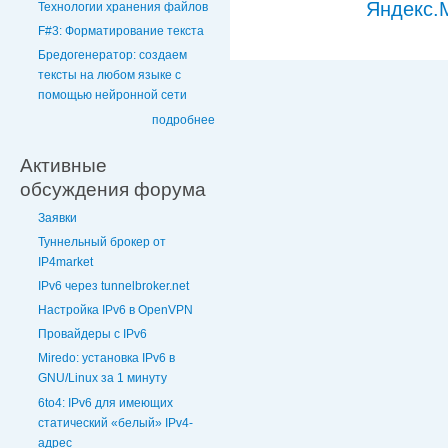
Технологии хранения файлов
F#3: Форматирование текста
Бредогенератор: создаем
тексты на любом языке с
помощью нейронной сети
подробнее
Активные
обсуждения форума
Заявки
Туннельный брокер от
IP4market
IPv6 через tunnelbroker.net
Настройка IPv6 в OpenVPN
Провайдеры с IPv6
Miredo: установка IPv6 в
GNU/Linux за 1 минуту
6to4: IPv6 для имеющих
статический «белый» IPv4-
адрес