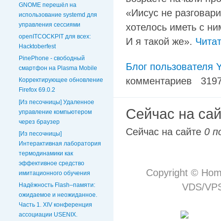
GNOME перешёл на
«Иисус не разговари
использование systemd для
управления сессиями
хотелось иметь с ни
openITCOCKPIT для всех:
И я такой же».
Чита
Hacktoberfest
PinePhone - свободный
Блог пользователя Y
смартфон на Plasma Mobile
комментариев
319
Корректирующее обновление
Firefox 69.0.2
[Из песочницы] Удаленное
Сейчас на са
управление компьютером
через браузер
Сейчас на сайте
0 п
[Из песочницы]
Интерактивная лаборатория
термодинамики как
эффективное средство
Copyright © Hom
имитационного обучения
VDS/VPS 
Надёжность Flash–памяти:
ожидаемое и неожиданное.
Часть 1. XIV конференция
ассоциации USENIX.