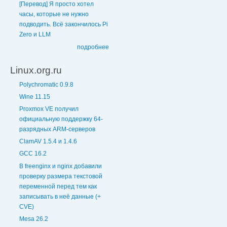
[Перевод] Я просто хотел
часы, которые не нужно
подводить. Всё закончилось Pi
Zero и LLM
подробнее
Linux.org.ru
Polychromatic 0.9.8
Wine 11.15
Proxmox VE получил
официальную поддержку 64-
разрядных ARM-серверов
ClamAV 1.5.4 и 1.4.6
GCC 16.2
В freenginx и nginx добавили
проверку размера текстовой
переменной перед тем как
записывать в неё данные (+
CVE)
Mesa 26.2