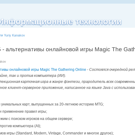
| Информационные технологии
ля Yuriy Kanakov
 - альтернативы онлайновой игры Magic The Gath
akov
ативы онлайновой игры Magic The Gathering Online
-
Состоялся очередной рел
нлайне, так и против компьютера (ИИ).
лекционная карточная игра в жанре фэнтези, прародитель всех современных 
е клиент-серверное приложение, написанное на языке Java с использова
м уникальных карт, выпущенных за 20-летнюю историю MTG;
и применение правил игры;
жим с поиском игроков на общем сервере;
против компьютера (AI);
ов игры (Standard, Modern, Vintage, Commander и многое другое);