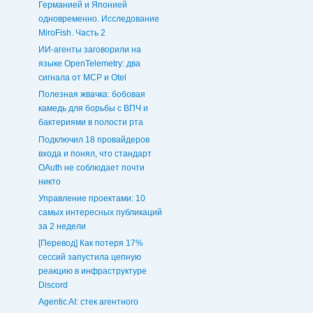
Германией и Японией
одновременно. Исследование
MiroFish. Часть 2
ИИ-агенты заговорили на
языке OpenTelemetry: два
сигнала от MCP и Otel
Полезная жвачка: бобовая
камедь для борьбы с ВПЧ и
бактериями в полости рта
Подключил 18 провайдеров
входа и понял, что стандарт
OAuth не соблюдает почти
никто
Управление проектами: 10
самых интересных публикаций
за 2 недели
[Перевод] Как потеря 17%
сессий запустила цепную
реакцию в инфраструктуре
Discord
Agentic AI: стек агентного