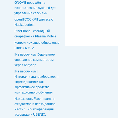
GNOME перешёл на
использование systemd для
управления сессиями
openITCOCKPIT для всех:
Hacktoberfest
PinePhone - свободный
смартфон на Plasma Mobile
Корректирующее обновление
Firefox 69.0.2
[Из песочницы] Удаленное
управление компьютером
через браузер
[Из песочницы]
Интерактивная лаборатория
термодинамики как
эффективное средство
имитационного обучения
Надёжность Flash–памяти:
ожидаемое и неожиданное.
Часть 1. XIV конференция
ассоциации USENIX.