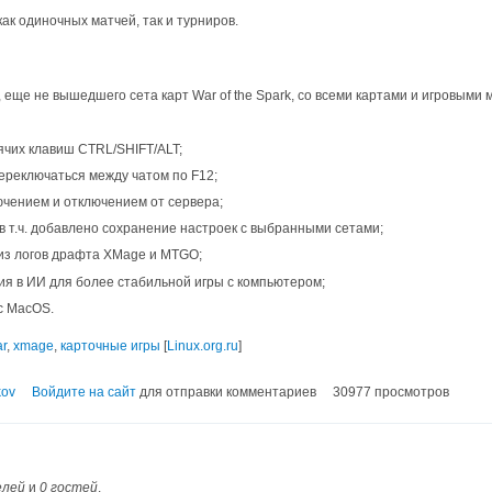
ак одиночных матчей, так и турниров.
 еще не вышедшего сета карт War of the Spark, со всеми картами и игровыми 
ячих клавиш CTRL/SHIFT/ALT;
ереключаться между чатом по F12;
ючением и отключением от сервера;
в т.ч. добавлено сохранение настроек с выбранными сетами;
из логов драфта XMage и MTGO;
я в ИИ для более стабильной игры с компьютером;
с MacOS.
r
,
xmage
,
карточные игры
[
Linux.org.ru
]
kov
Войдите на сайт
для отправки комментариев
30977 просмотров
елей
и
0 гостей
.