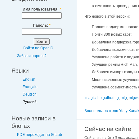
возможность проведения к
Имя пользователя:
*
Что нового в этой версии:
Пароль:
*
Полная поддержка нового,
Почти 300 новых карт;
Добавлена поддержка гор
Войти по OpenID
Добавлена возможность п
Забыли пароль?
Улучшена работа с подкл
Улучшен режим Rich Man, 
Языки
Добавлен импорт колоды 
English
Многочисленные улучшени
Français
Улучшена совместимость 
Deutsch
magic the gathering
,
mtg
,
mtgwa
Русский
Блог пользователя Yuriy Kana
Новые записи в
блогах
Сейчас на сайте
KDE переходит на GitLab
Сейчас на сайте
0 пользоват