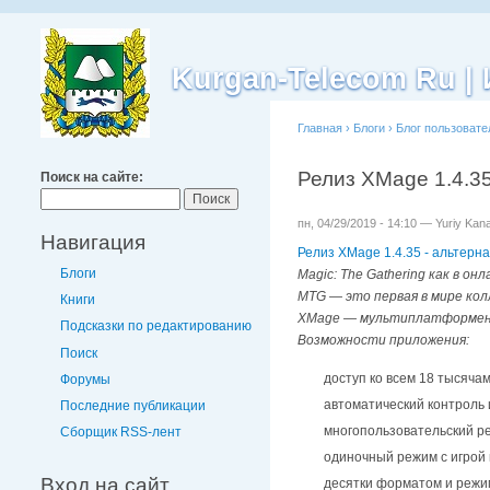
Kurgan-Telecom Ru 
Главная
›
Блоги
›
Блог пользовате
Релиз XMage 1.4.35
Поиск на сайте:
пн, 04/29/2019 - 14:10 — Yuriy Kan
Навигация
Релиз XMage 1.4.35 - альтерн
Блоги
Magic: The Gathering как в о
MTG — это первая в мире кол
Книги
XMage — мультиплатформенно
Подсказки по редактированию
Возможности приложения:
Поиск
доступ ко всем 18 тысяча
Форумы
автоматический контроль 
Последние публикации
многопользовательский ре
Сборщик RSS-лент
одиночный режим с игрой 
Вход на сайт
десятки форматом и режим