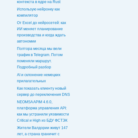
контекста в ядре на Rust
Использую нейронку как
компилятор
От Excel до нейросетей: как
ИИ меняет планирование
производства и когда ждать
автономии
Полтора месяца мы вели
трафик в Telegram. Потом
поменяли маршрут.
Подробный разбор
AI и склонение немецких
прилагательных
Как показать клиенту новый
сервер до переключения DNS
NEOMSA APIM 4.6.0,
платформа управления API:
как мы устранили уязвимости
Critical и High из БДУ ФСТЭК
Жители Валдории живут 147
лет, а страна граничит с