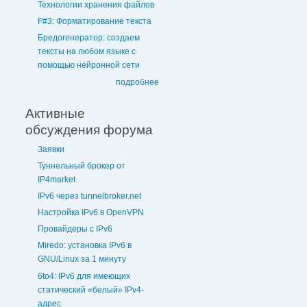
Технологии хранения файлов
F#3: Форматирование текста
Бредогенератор: создаем
тексты на любом языке с
помощью нейронной сети
подробнее
Активные
обсуждения форума
Заявки
Туннельный брокер от
IP4market
IPv6 через tunnelbroker.net
Настройка IPv6 в OpenVPN
Провайдеры с IPv6
Miredo: установка IPv6 в
GNU/Linux за 1 минуту
6to4: IPv6 для имеющих
статический «белый» IPv4-
адрес