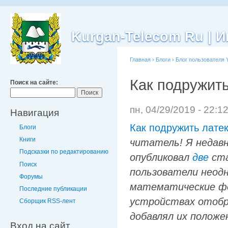
Kurgan-Telecom Ru |
Главная
›
Блоги
›
Блог пользователя 
Как подружит
Поиск на сайте:
пн, 04/29/2019 - 22:1
Навигация
Как подружить лате
Блоги
Книги
читатель! Я недав
Подсказки по редактированию
опубликовал
две
ста
Поиск
пользователи неод
Форумы
математические фо
Последние публикации
устройствах отобр
Сборщик RSS-лент
добавлял их положе
Вход на сайт