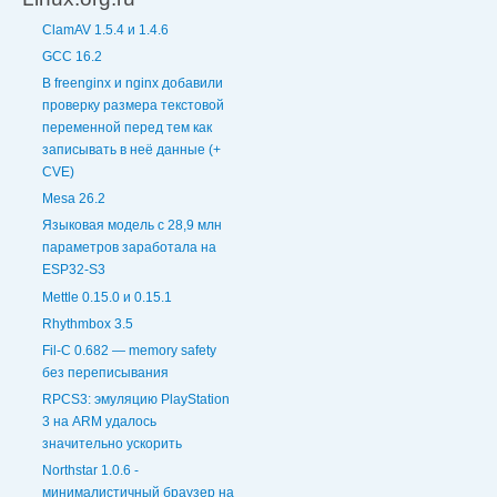
ClamAV 1.5.4 и 1.4.6
GCC 16.2
В freenginx и nginx добавили
проверку размера текстовой
переменной перед тем как
записывать в неё данные (+
CVE)
Mesa 26.2
Языковая модель с 28,9 млн
параметров заработала на
ESP32-S3
Mettle 0.15.0 и 0.15.1
Rhythmbox 3.5
Fil-C 0.682 — memory safety
без переписывания
RPCS3: эмуляцию PlayStation
3 на ARM удалось
значительно ускорить
Northstar 1.0.6 -
минималистичный браузер на