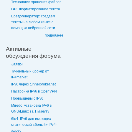
Технологии хранения файлов
F#3: Форматирование текста
Бредогенератор: создаем
тексты на любом языке с
помощью нейронной сети
подробнее
Активные
обсуждения форума
Заявки
Туннельный брокер от
IP4market
IPv6 через tunnelbroker.net
Настройка IPv6 в OpenVPN
Провайдеры с IPv6
Miredo: установка IPv6 в
GNU/Linux за 1 минуту
6to4: IPv6 для имеющих
статический «белый» IPv4-
адрес