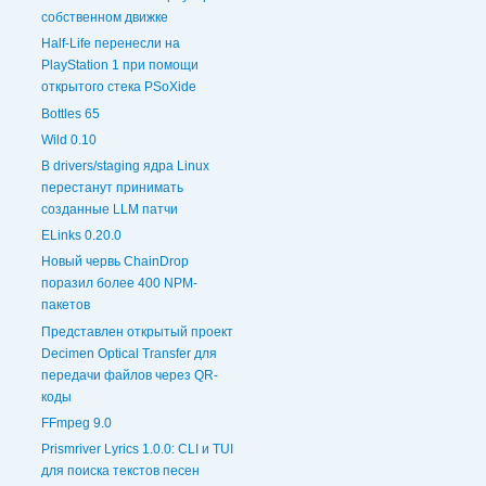
собственном движке
Half-Life перенесли на
PlayStation 1 при помощи
открытого стека PSoXide
Bottles 65
Wild 0.10
В drivers/staging ядра Linux
перестанут принимать
созданные LLM патчи
ELinks 0.20.0
Новый червь ChainDrop
поразил более 400 NPM-
пакетов
Представлен открытый проект
Decimen Optical Transfer для
передачи файлов через QR-
коды
FFmpeg 9.0
Prismriver Lyrics 1.0.0: CLI и TUI
для поиска текстов песен