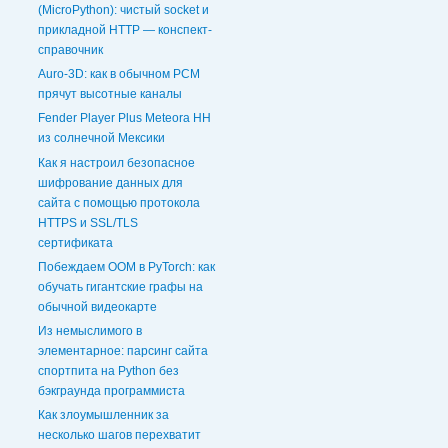
(MicroPython): чистый socket и
прикладной HTTP — конспект-
справочник
Auro-3D: как в обычном PCM
прячут высотные каналы
Fender Player Plus Meteora HH
из солнечной Мексики
Как я настроил безопасное
шифрование данных для
сайта с помощью протокола
HTTPS и SSL/TLS
сертификата
Побеждаем OOM в PyTorch: как
обучать гигантские графы на
обычной видеокарте
Из немыслимого в
элементарное: парсинг сайта
спортпита на Python без
бэкграунда программиста
Как злоумышленник за
несколько шагов перехватит