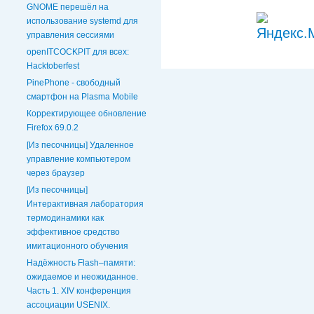
GNOME перешёл на
использование systemd для
управления сессиями
openITCOCKPIT для всех:
Hacktoberfest
PinePhone - свободный
смартфон на Plasma Mobile
Корректирующее обновление
Firefox 69.0.2
[Из песочницы] Удаленное
управление компьютером
через браузер
[Из песочницы]
Интерактивная лаборатория
термодинамики как
эффективное средство
имитационного обучения
Надёжность Flash–памяти:
ожидаемое и неожиданное.
Часть 1. XIV конференция
ассоциации USENIX.