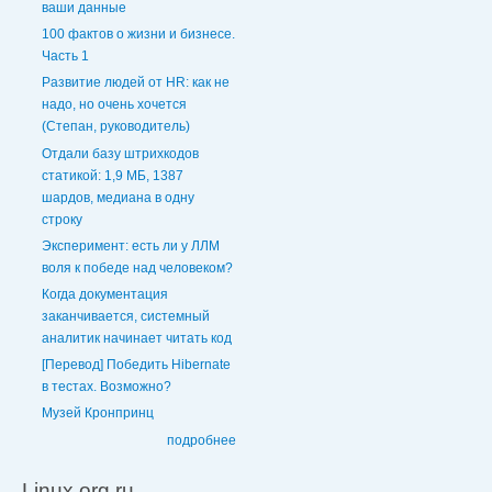
ваши данные
100 фактов о жизни и бизнесе.
Часть 1
Развитие людей от HR: как не
надо, но очень хочется
(Степан, руководитель)
Отдали базу штрихкодов
статикой: 1,9 МБ, 1387
шардов, медиана в одну
строку
Эксперимент: есть ли у ЛЛМ
воля к победе над человеком?
Когда документация
заканчивается, системный
аналитик начинает читать код
[Перевод] Победить Hibernate
в тестах. Возможно?
Музей Кронпринц
подробнее
Linux.org.ru