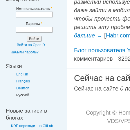
разметки используе
Имя пользователя:
*
даже зайти в мобиль
чтобы прочесть ф
Пароль:
*
решить эту проблем
дальше →
[
Habr.co
Войти по OpenID
Блог пользователя Y
Забыли пароль?
комментариев
329
Языки
English
Сейчас на са
Français
Сейчас на сайте
0 п
Deutsch
Русский
Новые записи в
Copyright © Hom
блогах
VDS/VPS 
KDE переходит на GitLab