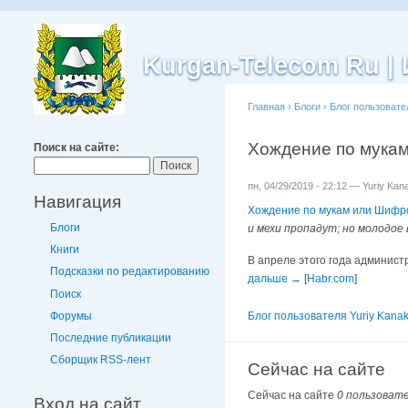
Kurgan-Telecom Ru 
Главная
›
Блоги
›
Блог пользовате
Хождение по мукам
Поиск на сайте:
пн, 04/29/2019 - 22:12 — Yuriy Kan
Навигация
Хождение по мукам или Шифров
Блоги
и мехи пропадут; но молодое 
Книги
В апреле этого года админист
Подсказки по редактированию
дальше →
[
Habr.com
]
Поиск
Форумы
Блог пользователя Yuriy Kana
Последние публикации
Сборщик RSS-лент
Сейчас на сайте
Сейчас на сайте
0 пользоват
Вход на сайт