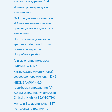
контекста в ядре на Rust
Использую нейронку как
компилятор
От Excel до нейросетей: как
ИИ меняет планирование
производства и когда ждать
автономии
Полтора месяца мы вели
трафик в Telegram. Потом
поменяли маршрут.
Подробный разбор
AI и склонение немецких
прилагательных
Как показать клиенту новый
сервер до переключения DNS
NEOMSA APIM 4.6.0,
платформа управления API:
как мы устранили уязвимости
Critical и High из БДУ ФСТЭК
Жители Валдории живут 147
лет, а страна граничит с