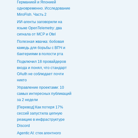
Германией и Японией
одновременно. Исследование
MiroFish. Часть 2
ИИ-агенты заговорили на
языке OpenTelemetry: два
сигнала от MCP и Otel
Полезная жвачка: бобовая
камедь для борьбы с ВПЧ и
бактериями в полости рта
Подключил 18 провайдеров
входа и понял, что стандарт
OAuth не соблюдает почти
никто
Управление проектами: 10
самых интересных публикаций
за 2 недели
[Перевод] Как потеря 17%
сессий запустила цепную
реакцию в инфраструктуре
Discord
Agentic AI: стек агентного