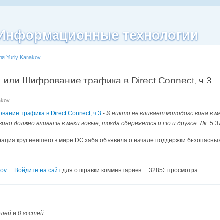
| Информационные технологии
ля Yuriy Kanakov
 или Шифрование трафика в Direct Connect, ч.3
akov
ание трафика в Direct Connect, ч.3
-
И никто не вливает молодого вина в ме
вино должно вливать в мехи новые; тогда сбережется и то и другое. Лк. 5:3
рация крупнейшего в мире DC хаба объявила о начале поддержки безопасных
kov
Войдите на сайт
для отправки комментариев
32853 просмотра
елей
и
0 гостей
.