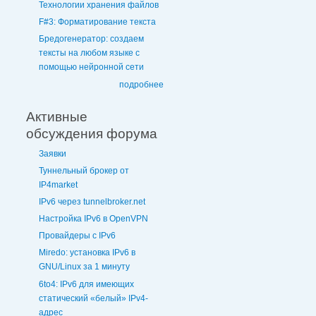
Технологии хранения файлов
F#3: Форматирование текста
Бредогенератор: создаем
тексты на любом языке с
помощью нейронной сети
подробнее
Активные
обсуждения форума
Заявки
Туннельный брокер от
IP4market
IPv6 через tunnelbroker.net
Настройка IPv6 в OpenVPN
Провайдеры с IPv6
Miredo: установка IPv6 в
GNU/Linux за 1 минуту
6to4: IPv6 для имеющих
статический «белый» IPv4-
адрес