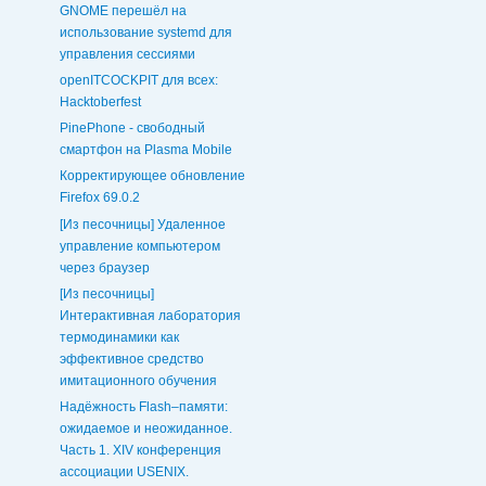
GNOME перешёл на
использование systemd для
управления сессиями
openITCOCKPIT для всех:
Hacktoberfest
PinePhone - свободный
смартфон на Plasma Mobile
Корректирующее обновление
Firefox 69.0.2
[Из песочницы] Удаленное
управление компьютером
через браузер
[Из песочницы]
Интерактивная лаборатория
термодинамики как
эффективное средство
имитационного обучения
Надёжность Flash–памяти:
ожидаемое и неожиданное.
Часть 1. XIV конференция
ассоциации USENIX.