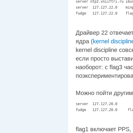
server ntp2.vniiftri.ru ibur
server  127.127.22.0    minp
fudge   127.127.22.0    fla
Драйвер 22 отвечает
ядра (
kernel disciplin
kernel discipline со
если просто выстави
наоборот: с flag3 ч
поэкспериментирова
Можно пойти другим
server  127.127.20.0	    prefer	 minpoll 4

flag1 включает PPS, f