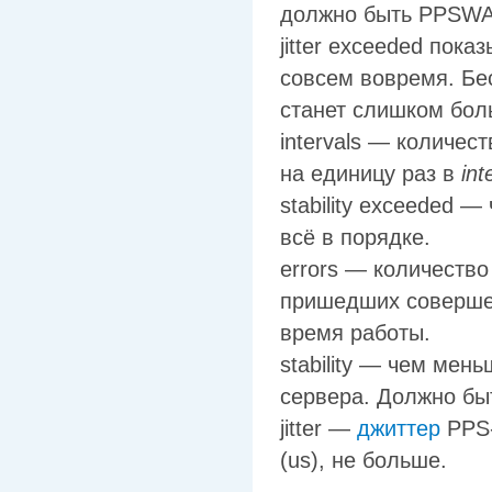
должно быть PPSW
jitter exceeded пок
совсем вовремя. Бес
станет слишком бол
intervals — количес
на единицу раз в
int
stability exceeded 
всё в порядке.
errors — количеств
пришедших совершен
время работы.
stability — чем мен
сервера. Должно бы
jitter —
джиттер
PPS-
(us), не больше.