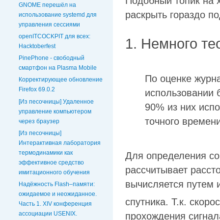
Подобный топик на 
GNOME перешёл на
раскрыть гораздо по
использование systemd для
управления сессиями
openITCOCKPIT для всех:
1. Немного те
Hacktoberfest
PinePhone - свободный
смартфон на Plasma Mobile
По оценке журна
Корректирующее обновление
Firefox 69.0.2
использовании 
[Из песочницы] Удаленное
90% из них исп
управление компьютером
точного времени
через браузер
[Из песочницы]
Интерактивная лаборатория
термодинамики как
Для определения со
эффективное средство
рассчитывает рассто
имитационного обучения
вычисляется путем 
Надёжность Flash–памяти:
ожидаемое и неожиданное.
спутника. Т.к. скоро
Часть 1. XIV конференция
ассоциации USENIX.
прохождения сигнала