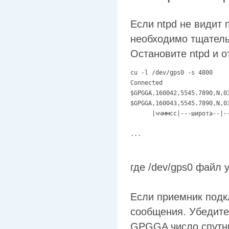
Если ntpd не видит 
необходимо тщатель
Остановите ntpd и 
cu -l /dev/gps0 -s 4800

Connected

$GPGGA,160042,5545.7890,N,0
$GPGGA,160043,5545.7890,N,0
      |ччммсс|---широта--|--
                            
где /dev/gps0 файл 
Если приемник под
сообщения. Убедите
GPGGA число спутни