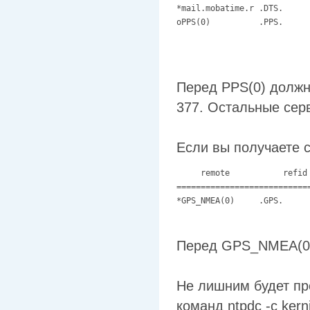
*mail.mobatime.r .DTS.     
oPPS(0)          .PPS.     
Перед PPS(0) должно
377. Остальные сер
Если вы получаете
     remote           refid
===========================
*GPS_NMEA(0)     .GPS.     
Перед GPS_NMEA(0)
Не лишним будет пр
команд ntpdc -c kern