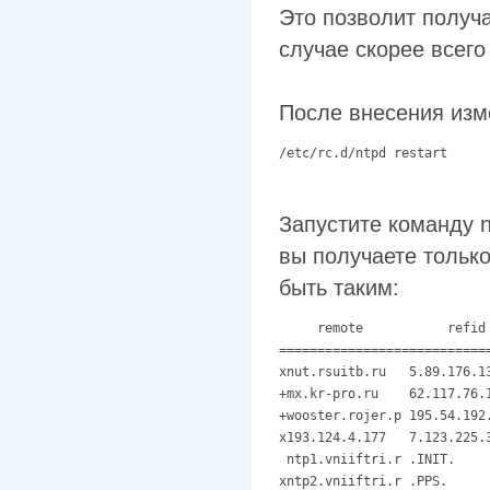
Это позволит получа
случае скорее всего
После внесения изм
/etc/rc.d/ntpd restart
Запустите команду nt
вы получаете тольк
быть таким:
     remote           refid
===========================
xnut.rsuitb.ru   5.89.176.1
+mx.kr-pro.ru    62.117.76.
+wooster.rojer.p 195.54.192
x193.124.4.177   7.123.225.
 ntp1.vniiftri.r .INIT.    
xntp2.vniiftri.r .PPS.     