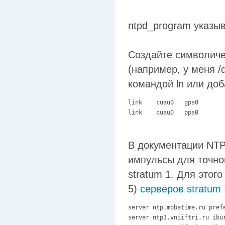
ntpd_program указыв
Создайте символичес
(например, у меня /
командой ln или доб
link    cuau0   gps0

link    cuau0   pps0
В документации NTP
импульсы для точног
stratum 1. Для этого
5)
серверов stratum 
server ntp.mobatime.ru prefe
server ntp1.vniiftri.ru ibur