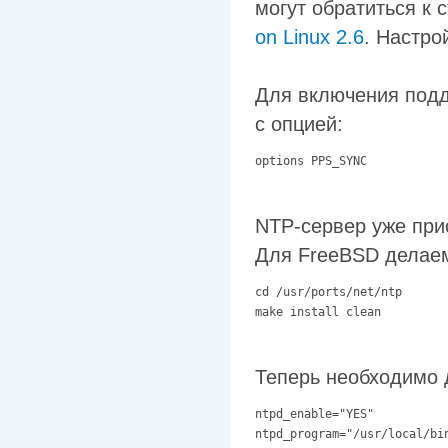
могут обратиться к 
on Linux 2.6
. Настро
Для включения под
с опцией:
options PPS_SYNC
NTP-сервер уже прис
Для FreeBSD делаем
cd /usr/ports/net/ntp

make install clean
Теперь необходимо д
ntpd_enable="YES"

ntpd_program="/usr/local/bi