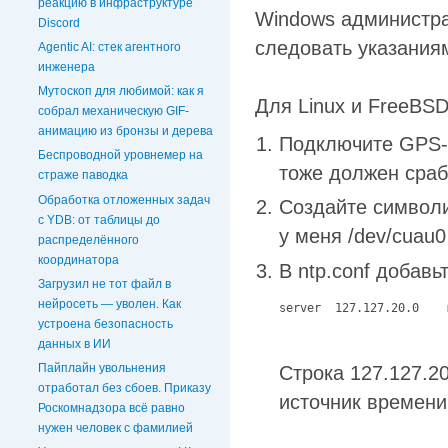
реакцию в инфраструктуре
Windows администра
Discord
следовать указания
Agentic AI: стек агентного
инженера
Мутоскоп для любимой: как я
Для Linux и FreeBS
собрал механическую GIF-
анимацию из бронзы и дерева
Подключите GPS-
Беспроводной уровнемер на
тоже должен сраб
страже паводка
Обработка отложенных задач
Создайте символи
c YDB: от таблицы до
у меня /dev/cuau0 
распределённого
координатора
В ntp.conf добавь
Загрузил не тот файл в
нейросеть — уволен. Как
server  127.127.20.0    
устроена безопасность
данных в ИИ
Пайплайн увольнения
Строка 127.127.20
отработал без сбоев. Приказу
источник времен
Роскомнадзора всё равно
нужен человек с фамилией