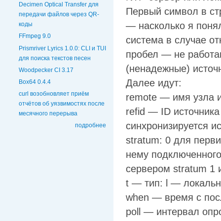
Decimen Optical Transfer для
Первый символ в ст
передачи файлов через QR-
— насколько я поня
коды
FFmpeg 9.0
система в случае от
Prismriver Lyrics 1.0.0: CLI и TUI
пробел — не работа
для поиска текстов песен
(ненадежные) источ
Woodpecker CI 3.17
Далее идут:
Box64 0.4.4
curl возобновляет приём
remote — имя узла и
отчётов об уязвимостях после
refid — ID источник
месячного перерыва
синхронизируется ис
подробнее
stratum: 0 для перв
нему подключенного,
сервером stratum 1 и
t — тип: l — локальн
when — время с пос
poll — интервал опр