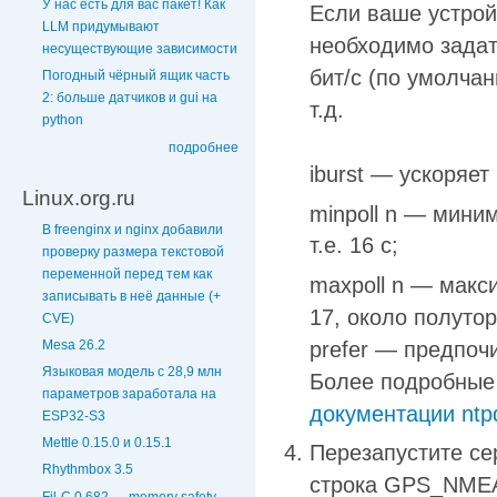
У нас есть для вас пакет! Как
Если ваше устройс
LLM придумывают
необходимо задат
несуществующие зависимости
бит/c (по умолча
Погодный чёрный ящик часть
2: больше датчиков и gui на
т.д.
python
подробнее
iburst — ускоряе
Linux.org.ru
minpoll n — мини
В freenginx и nginx добавили
т.е. 16 с;
проверку размера текстовой
переменной перед тем как
maxpoll n — макс
записывать в неё данные (+
17, около полутор
CVE)
Mesa 26.2
prefer — предпоч
Языковая модель с 28,9 млн
Более подробные 
параметров заработала на
документации ntp
ESP32-S3
Mettle 0.15.0 и 0.15.1
Перезапустите сер
Rhythmbox 3.5
строка GPS_NMEA(
Fil-C 0.682 — memory safety