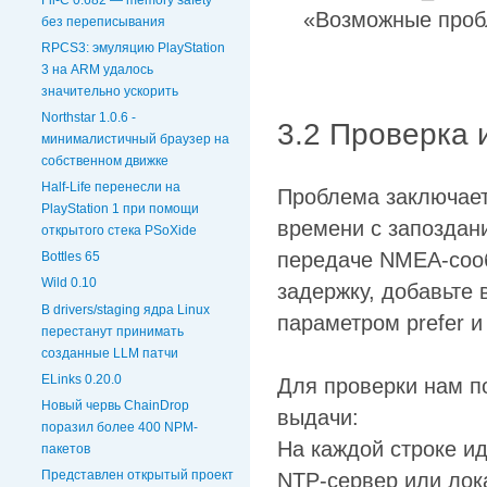
«Возможные проб
без переписывания
RPCS3: эмуляцию PlayStation
3 на ARM удалось
значительно ускорить
Northstar 1.0.6 -
3.2 Проверка 
минималистичный браузер на
собственном движке
Half-Life перенесли на
Проблема заключает
PlayStation 1 при помощи
времени с запоздани
открытого стека PSoXide
передаче NMEA-сооб
Bottles 65
Wild 0.10
задержку, добавьте 
В drivers/staging ядра Linux
параметром prefer и
перестанут принимать
созданные LLM патчи
ELinks 0.20.0
Для проверки нам по
Новый червь ChainDrop
выдачи:
поразил более 400 NPM-
На каждой строке и
пакетов
Представлен открытый проект
NTP-сервер или лок