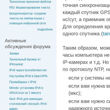
Технологии хранения файлов
точная синхронизаци
F#3: Форматирование текста
каждый спутник GPS
Бредогенератор: создаем
нс/сут, а приемник 
тексты на любом языке с
помощью нейронной сети
Для определения вр
подробнее
одного спутника (
ta
Активные
обсуждения форума
Таким образом, мож
Заявки
часы компьютера не 
Туннельный брокер от
IP-камерах и т.д. Н
IP4market
по протоколу NTP, на
IPv6 через tunnelbroker.net
Настройка IPv6 в OpenVPN
если у системы не
Провайдеры с IPv6
если вам нужна в
Miredo: установка IPv6 в
(мкс);
GNU/Linux за 1 минуту
6to4: IPv6 для имеющих
если вам нужно с
статический «белый» IPv4-
надежного источн
адрес