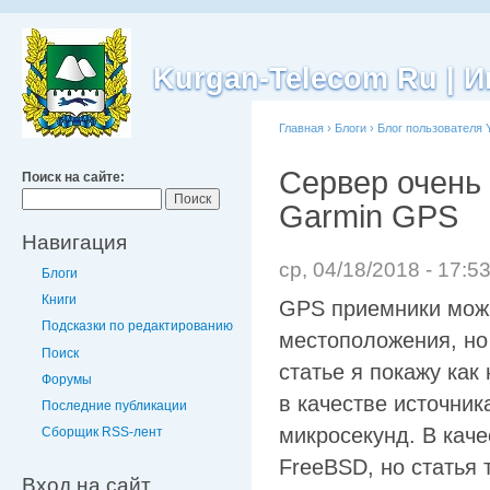
Kurgan-Telecom Ru |
Главная
›
Блоги
›
Блог пользователя 
Сервер очень 
Поиск на сайте:
Garmin GPS
Навигация
ср, 04/18/2018 - 17:5
Блоги
Книги
GPS приемники можн
Подсказки по редактированию
местоположения, но
Поиск
статье я покажу как
Форумы
в качестве источни
Последние публикации
микросекунд. В кач
Сборщик RSS-лент
FreeBSD, но статья 
Вход на сайт