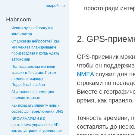
подробнее
просто ради интер
Habr.com
Использую нейронку как
компилятор
2. GPS-прием
От Excel до нейросетей: как
ИИ меняет планирование
производства и когда ждать
GPS-приемник можно
автономии
чтобы он поддержив
Полтора месяца мы вели
трафик в Telegram. Потом
NMEA
служит для п
поменяли маршрут.
строками по послед
Подробный разбор
Вместе с географич
AI и склонение немецких
прилагательных
время, как правило, 
Как показать клиенту новый
сервер до переключения DNS
Точность времени, 
NEOMSA APIM 4.6.0,
платформа управления API:
составлять до неско
как мы устранили уязвимости