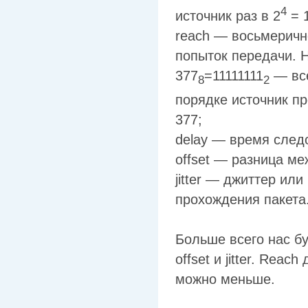
4
источник раз в 2
= 1
reach — восьмеричн
попыток передачи. 
377
=11111111
— все
8
2
порядке источник про
377;
delay — время след
offset — разница м
jitter — джиттер ил
прохождения пакета
Больше всего нас бу
offset и jitter. Reach
можно меньше.