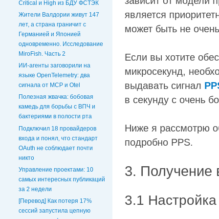
зависит от модели 
Critical и High из БДУ ФСТЭК
является приоритет
Жители Валдории живут 147
лет, а страна граничит с
может быть не очен
Германией и Японией
одновременно. Исследование
MiroFish. Часть 2
Если вы хотите обе
ИИ-агенты заговорили на
микросекунд, необх
языке OpenTelemetry: два
выдавать сигнал
PP
сигнала от MCP и Otel
Полезная жвачка: бобовая
в секунду с очень б
камедь для борьбы с ВПЧ и
бактериями в полости рта
Ниже я рассмотрю о
Подключил 18 провайдеров
входа и понял, что стандарт
подробно PPS.
OAuth не соблюдает почти
никто
3. Получение 
Управление проектами: 10
самых интересных публикаций
за 2 недели
3.1 Настройка
[Перевод] Как потеря 17%
сессий запустила цепную