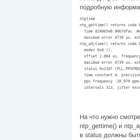
подробную информа
ntptime

ntp_gettime() returns code 0
  time d24065e8.9067dfac  W
  maximum error 4739 us, est
ntp_adjtime() returns code 0
  modes 0x0 (),

  offset 2.004 us, frequency
  maximum error 4739 us, est
  status 0x2107 (PLL,PPSFREQ
  time constant 4, precision
  pps frequency -28.979 ppm
  intervals 313, jitter exc
На что нужно смотре
ntp_gettime() и ntp
в status должны бы