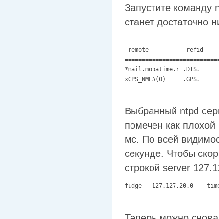
Запустите команду n
станет достаточно н
 remote           refid    
===========================
*mail.mobatime.r .DTS.     
Выбранный ntpd се
помечен как плохой 
мс. По всей видимо
секунде. Чтобы ско
строкой server 127.
fudge   127.127.20.0    tim
Теперь можно снова