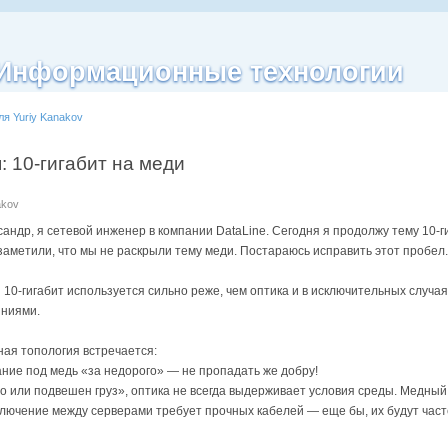
| Информационные технологии
ля Yuriy Kanakov
: 10-гигабит на меди
akov
сандр, я сетевой инженер в компании DataLine. Сегодня я продолжу тему 10-г
аметили, что мы не раскрыли тему меди. Постараюсь исправить этот пробел.
я 10-гигабит используется сильно реже, чем оптика и в исключительных случа
яниями.
ная топология встречается:
ние под медь «за недорого» — не пропадать же добру!
во или подвешен груз», оптика не всегда выдерживает условия среды. Медный 
ючение между серверами требует прочных кабелей — еще бы, их будут частен