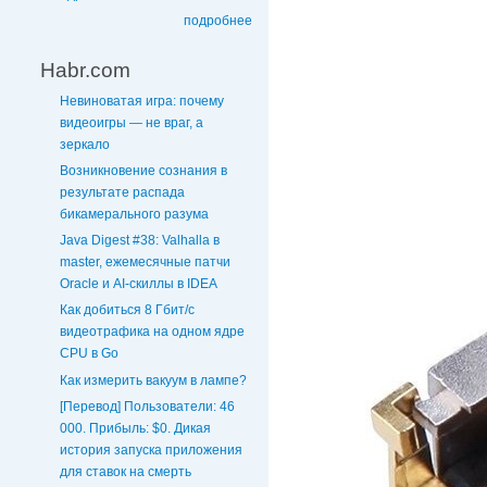
подробнее
Habr.com
Невиноватая игра: почему
видеоигры — не враг, а
зеркало
Возникновение сознания в
результате распада
бикамерального разума
Java Digest #38: Valhalla в
master, ежемесячные патчи
Oracle и AI-скиллы в IDEA
Как добиться 8 Гбит/с
видеотрафика на одном ядре
CPU в Go
Как измерить вакуум в лампе?
[Перевод] Пользователи: 46
000. Прибыль: $0. Дикая
история запуска приложения
для ставок на смерть