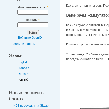
Как видите, причины есть. По
Имя пользователя:
*
Выбираем коммутато
Пароль:
*
Как и в случае с оптикой, выбо
В данном случае у нас есть в
использовать исключительно м
Войти по OpenID
Забыли пароль?
Коммутатор с медными портами
Только медь.
Удобнее и дешев
Языки
передачи сигнала по меди — 1
English
Français
Deutsch
Русский
Новые записи в
блогах
KDE переходит на GitLab