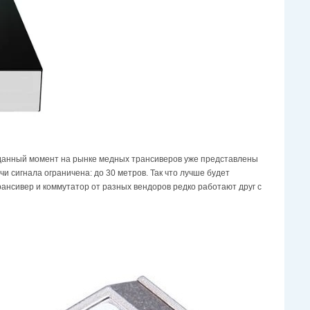
а данный момент на рынке медных трансиверов уже представлены
чи сигнала ограничена: до 30 метров. Так что лучше будет
рансивер и коммутатор от разных вендоров редко работают друг с