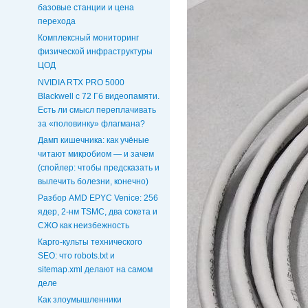
базовые станции и цена
перехода
Комплексный мониторинг
физической инфраструктуры
ЦОД
NVIDIA RTX PRO 5000
Blackwell с 72 Гб видеопамяти.
Есть ли смысл переплачивать
за «половинку» флагмана?
Дамп кишечника: как учёные
читают микробиом — и зачем
(спойлер: чтобы предсказать и
вылечить болезни, конечно)
Разбор AMD EPYC Venice: 256
ядер, 2-нм TSMC, два сокета и
СЖО как неизбежность
Карго-культы технического
SEO: что robots.txt и
sitemap.xml делают на самом
деле
Как злоумышленники