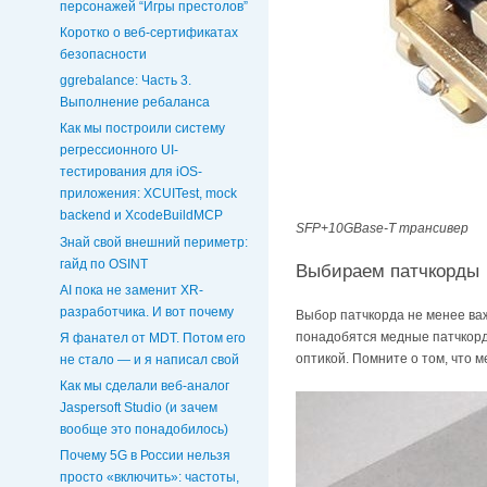
персонажей “Игры престолов”
Коротко о веб-сертификатах
безопасности
ggrebalance: Часть 3.
Выполнение ребаланса
Как мы построили систему
регрессионного UI-
тестирования для iOS-
приложения: XCUITest, mock
backend и XcodeBuildMCP
SFP+10GBase-T трансивер
Знай свой внешний периметр:
гайд по OSINT
Выбираем патчкорды
AI пока не заменит XR-
разработчика. И вот почему
Выбор патчкорда не менее важе
понадобятся медные патчкорды
Я фанател от MDT. Потом его
оптикой. Помните о том, что м
не стало — и я написал свой
Как мы сделали веб-аналог
Jaspersoft Studio (и зачем
вообще это понадобилось)
Почему 5G в России нельзя
просто «включить»: частоты,