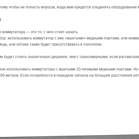
этому чтобы не попасть впросак, когда вам придется соединять оборудование 
р
р коммутатора — это то, с чего стоит начать.
ыбор: использовать коммутатор с уже «вшитыми» медными портами, или комму
едь, или оптика также будет присутствовать в топологии.
 будет стоить значительно дешевле, чем с трансиверными, если рассматрив
ле использовать коммутаторы с вшитыми 10-гиговыми медными портами. Но 
00 метров. Если потребности в передаче сигнала на большие расстояния не