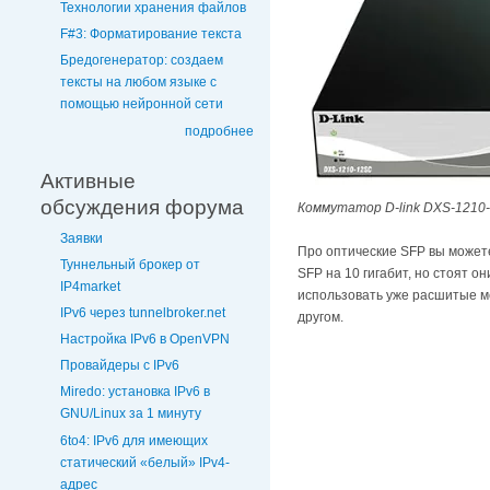
Технологии хранения файлов
F#3: Форматирование текста
Бредогенератор: создаем
тексты на любом языке с
помощью нейронной сети
подробнее
Активные
обсуждения форума
Коммутатор D-link DXS-1210-
Заявки
Про оптические SFP вы может
Туннельный брокер от
SFP на 10 гигабит, но стоят о
IP4market
использовать уже расшитые ме
IPv6 через tunnelbroker.net
другом.
Настройка IPv6 в OpenVPN
Провайдеры с IPv6
Miredo: установка IPv6 в
GNU/Linux за 1 минуту
6to4: IPv6 для имеющих
статический «белый» IPv4-
адрес