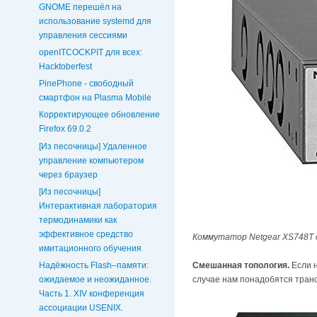
GNOME перешёл на
использование systemd для
управления сессиями
openITCOCKPIT для всех:
Hacktoberfest
PinePhone - свободный
смартфон на Plasma Mobile
Корректирующее обновление
Firefox 69.0.2
[Из песочницы] Удаленное
управление компьютером
через браузер
[Из песочницы]
Интерактивная лаборатория
термодинамики как
эффективное средство
Коммутатор Netgear XS748T 
имитационного обучения
Надёжность Flash–памяти:
Смешанная топология.
Если н
ожидаемое и неожиданное.
случае нам понадобятся тран
Часть 1. XIV конференция
ассоциации USENIX.