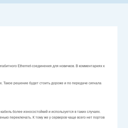
игабитного Ethernet-соединения для новичков. В комментариях к
ях. Такое решение будет стоить дороже и по передаче сигнала
кабель более износостойкий и используется в таких случаях.
ько переключать. К тому же у серверов чаще всего нет портов