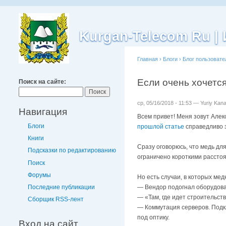
Kurgan-Telecom Ru 
Главная
›
Блоги
›
Блог пользовате
Если очень хочется
Поиск на сайте:
ср, 05/16/2018 - 11:53 — Yuriy Kan
Навигация
Всем привет! Меня зовут Алек
Блоги
прошлой статье
справедливо з
Книги
Сразу оговорюсь, что медь дл
Подсказки по редактированию
ограничено короткими рассто
Поиск
Форумы
Но есть случаи, в которых мед
Последние публикации
— Вендор подогнал оборудова
— «Там, где идет строительст
Сборщик RSS-лент
— Коммутация серверов. Подкл
под оптику.
Вход на сайт