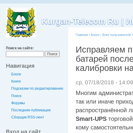
Kurgan-Telecom Ru |
Главная
›
Блоги
›
Блог пользователя 
Исправляем п
Поиск на сайте:
батарей посл
Навигация
калибровки н
Блоги
ср, 07/18/2018 - 14:0
Книги
Подсказки по редактированию
Многим администра
Поиск
так или иначе прихо
Форумы
распространённой л
Последние публикации
Сборщик RSS-лент
Smart-UPS
торгово
кому самостоятельн
Вход на сайт