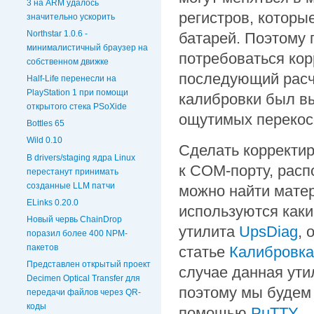
3 на ARM удалось
регистров, которы
значительно ускорить
Northstar 1.0.6 -
батарей. Поэтому 
минималистичный браузер на
потребоваться кор
собственном движке
последующий расчё
Half-Life перенесли на
PlayStation 1 при помощи
калибровки был вы
открытого стека PSoXide
ощутимых перекос
Bottles 65
Wild 0.10
Сделать корректи
В drivers/staging ядра Linux
к COM-порту, расп
перестанут принимать
созданные LLM патчи
можно найти матер
ELinks 0.20.0
используются каки
Новый червь ChainDrop
утилита
UpsDiag
, 
поразил более 400 NPM-
пакетов
статье
Калибровк
Представлен открытый проект
случае данная ути
Decimen Optical Transfer для
поэтому мы будем
передачи файлов через QR-
коды
помощью
PuTTY
.