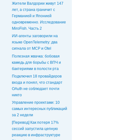
Жители Валдории живут 147
лет, а страна граничит с
Германией и Японией
одновременно. Исследование
MiroFish. Часть 2
ИИ-агенты заговорили на
языке OpenTelemetry: два
сигнала от MCP и Otel
Полезная жвачка: бобовая
камедь для борьбы с ВПЧ и
бактериями в полости рта
Подключил 18 провайдеров
входа и понял, что стандарт
OAuth не соблюдает почти
никто
Управление проектами: 10
самых интересных публикаций
за 2 недели
[Перевод] Как потеря 17%
сессий запустила цепную
реакцию в инфраструктуре