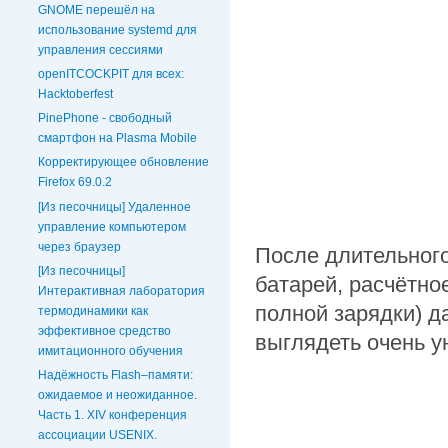
GNOME перешёл на
использование systemd для
управления сессиями
openITCOCKPIT для всех:
Hacktoberfest
PinePhone - свободный
смартфон на Plasma Mobile
Корректирующее обновление
Firefox 69.0.2
[Из песочницы] Удаленное
управление компьютером
через браузер
После длительного
[Из песочницы]
батарей, расчётно
Интерактивная лаборатория
полной зарядки) д
термодинамики как
эффективное средство
выглядеть очень у
имитационного обучения
Надёжность Flash–памяти:
ожидаемое и неожиданное.
Часть 1. XIV конференция
ассоциации USENIX.