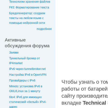
Технологии хранения файлов
F#3: Форматирование текста
Бредогенератор: создаем
тексты на любом языке с
помощью нейронной сети
подробнее
Активные
обсуждения форума
Заявки
Туннельный брокер от
IP4market
IPv6 через tunnelbroker.net
Настройка IPv6 в OpenVPN
Чтобы узнать о то
Провайдеры с IPv6
Miredo: установка IPv6 в
работы от батарей
GNU/Linux за 1 минуту
сайту производите
6to4: IPv6 для имеющих
вкладке
Technical 
статический «белый» IPv4-
адрес