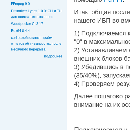
FFmpeg 9.0
Итак, общая посл
Prismriver Lyrics 1.0.0: CLI и TUI
для поиска текстов песен
нашего ИБП во вме
Woodpecker CI 3.17
Box64 0.4.4
1) Подключаемся 
curl возобновляет приём
"0" в максимально
отчётов об уязвимостях после
2) Устанавливаем 
месячного перерыва
подробнее
внешних блоков ба
3) Убедившись в п
(35/40%), запускае
4) Проверяем резу
Далее пошагово р
внимание на их ос
Подключаемся к 