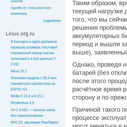
Discord
Таким образом, вр
Agentic AI: стек агентного
текущей нагрузке 
инженера
того, что мы сейч
подробнее
решения проблемы
Linux.org.ru
аккумуляторных ба
В freenginx и nginx добавили
период и вышли з
проверку размера текстовой
выше), заявленный
переменной перед тем как
записывать в неё данные (+
Однако, проведя 
CVE)
Mesa 26.2
батарей (без откл
Языковая модель с 28,9 млн
после этого проце
параметров заработала на
расчётное время р
ESP32-S3
сторону и по преж
Mettle 0.15.0 и 0.15.1
Rhythmbox 3.5
Причиной такого п
Fil-C 0.682 — memory safety
без переписывания
процессе эксплуа
RPCS3: эмуляцию PlayStation
могут меняться в 