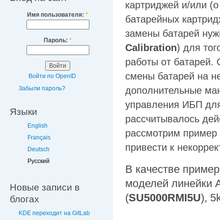
картриджей и/или (о
Имя пользователя:
*
батарейных картридж
замены батарей нуж
Пароль:
*
Calibration
) для то
работы от батарей. 
смены батарей на н
Войти по OpenID
Забыли пароль?
дополнительные ман
управления ИБП для
Языки
рассчитывалось дейс
English
рассмотрим пример 
Français
привести к некоррек
Deutsch
Русский
В качестве пример
моделей линейки 
Новые записи в
(
SU5000RMI5U
), 
блогах
KDE переходит на GitLab