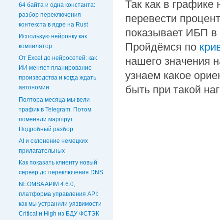
Так как в графике 
64 байта и одна константа:
разбор переключения
перевести процент
контекста в ядре на Rust
показывает ИБП в 
Использую нейронку как
Пройдёмся по
кри
компилятор
От Excel до нейросетей: как
нашего значения на
ИИ меняет планирование
узнаем какое орие
производства и когда ждать
быть при такой наг
автономии
Полтора месяца мы вели
трафик в Telegram. Потом
поменяли маршрут.
Подробный разбор
AI и склонение немецких
прилагательных
Как показать клиенту новый
сервер до переключения DNS
NEOMSA APIM 4.6.0,
платформа управления API:
как мы устранили уязвимости
Critical и High из БДУ ФСТЭК