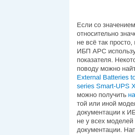
Если со значение
относительно зна
не всё так просто,
ИБП APC используе
показателя. Неко
поводу можно най
External Batterie
series Smart-UPS 
можно получить
н
той или иной моде
документации к ИБ
не у всех моделе
документации. На