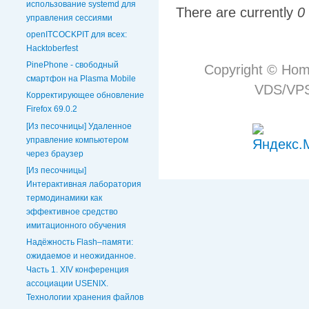
использование systemd для
There are currently
0
управления сессиями
openITCOCKPIT для всех:
Hacktoberfest
PinePhone - свободный
Copyright © Hom
смартфон на Plasma Mobile
VDS/VPS 
Корректирующее обновление
Firefox 69.0.2
[Из песочницы] Удаленное
управление компьютером
через браузер
[Из песочницы]
Интерактивная лаборатория
термодинамики как
эффективное средство
имитационного обучения
Надёжность Flash–памяти:
ожидаемое и неожиданное.
Часть 1. XIV конференция
ассоциации USENIX.
Технологии хранения файлов