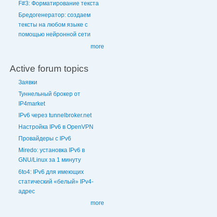
F#3: Форматирование текста
Бредогенератор: создаем
тексты на любом языке с
помощью нейронной сети
more
Active forum topics
Заявки
Туннельный брокер от
IP4market
IPv6 через tunnelbroker.net
Настройка IPv6 в OpenVPN
Провайдеры с IPv6
Miredo: установка IPv6 в
GNU/Linux за 1 минуту
6to4: IPv6 для имеющих
статический «белый» IPv4-
адрес
more