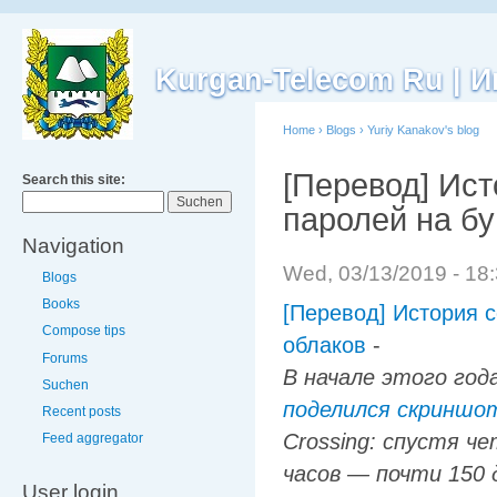
Kurgan-Telecom Ru |
Home
›
Blogs
›
Yuriy Kanakov's blog
[Перевод] Ист
Search this site:
паролей на бу
Navigation
Wed, 03/13/2019 - 18
Blogs
Books
[Перевод] История с
Compose tips
облаков
-
Forums
В начале этого года
Suchen
поделился скриншо
Recent posts
Crossing: спустя ч
Feed aggregator
часов — почти 150
User login