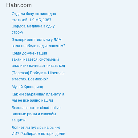
Habr.com
Отдали базу штрихкодов
статикой: 1,9 МБ, 1387
шардов, медиана в одну
строку
Эксперимент: есть ли у ЛЛМ
воля к победе над человеком?
Когда документация
заканчивается, системный
аналитик начинает читать код
[Перевод] Победить Hibernate
в тестах. Возможно?
Музей Кронпринц
Как ИИ забраковал планету, а
мы её всё равно нашли
Безопасность в cloud-native:
главные риски и способы
защиты
Лопнет ли пузырь на рынке
ИИ? Разбираем потери, долги