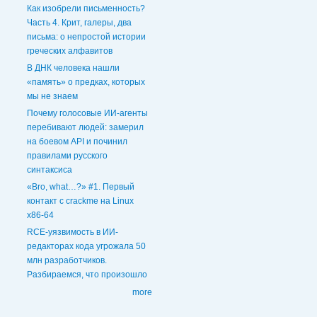
Как изобрели письменность?
Часть 4. Крит, галеры, два
письма: о непростой истории
греческих алфавитов
В ДНК человека нашли
«память» о предках, которых
мы не знаем
Почему голосовые ИИ‑агенты
перебивают людей: замерил
на боевом API и починил
правилами русского
синтаксиса
«Bro, what…?» #1. Первый
контакт с crackme на Linux
x86-64
RCE-уязвимость в ИИ-
редакторах кода угрожала 50
млн разработчиков.
Разбираемся, что произошло
more