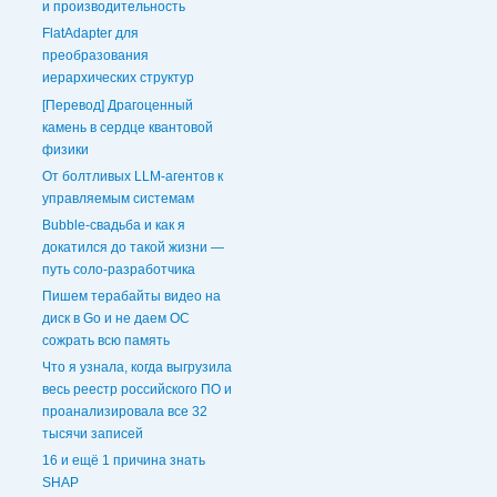
и производительность
FlatAdapter для
преобразования
иерархических структур
[Перевод] Драгоценный
камень в сердце квантовой
физики
От болтливых LLM-агентов к
управляемым системам
Bubble-свадьба и как я
докатился до такой жизни —
путь соло-разработчика
Пишем терабайты видео на
диск в Go и не даем ОС
сожрать всю память
Что я узнала, когда выгрузила
весь реестр российского ПО и
проанализировала все 32
тысячи записей
16 и ещё 1 причина знать
SHAP