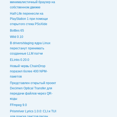
минималистичный браузер на
собственном движке
Half-Life перенесли на
PlayStation 1 при помощи
открытого стека PSoXide
Bottles 65
Wild 0.10
В drivers/staging ядра Linux
перестанут принимать
созданные LLM патчи
ELinks 0.20.0
Новый червь ChainDrop
поразил более 400 NPM-
пакетов
Представлен открытый проект
Decimen Optical Transfer для
передачи файлов через QR-
коды
FFmpeg 9.0
Prismriver Lyrics 1.0.0: CLI и TUI
для поиска текстов песен