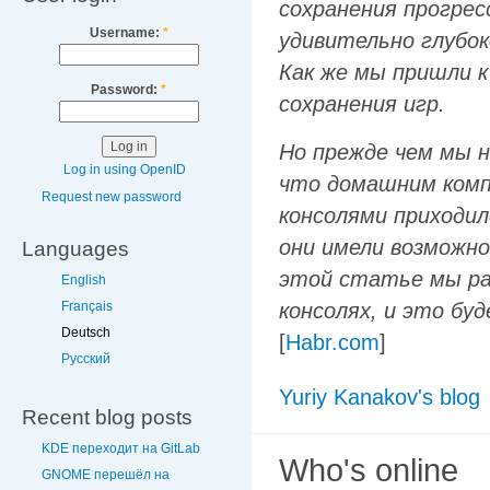
сохранения прогрес
Username:
*
удивительно глубок
Как же мы пришли к
Password:
*
сохранения игр.
Но прежде чем мы н
Log in using OpenID
что домашним комп
Request new password
консолями приходил
они имели возможно
Languages
этой статье мы ра
English
консолях, и это бу
Français
Deutsch
[
Habr.com
]
Русский
Yuriy Kanakov's blog
Recent blog posts
KDE переходит на GitLab
Who's online
GNOME перешёл на