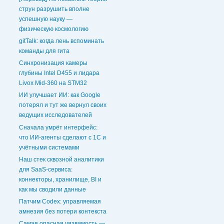
струн разрушить вполне
успешную науку —
физическую космологию
gitTalk: когда лень вспоминать
команды для гита
Синхронизация камеры
глубины Intel D455 и лидара
Livox Mid-360 на STM32
ИИ улучшает ИИ: как Google
потерял и тут же вернул своих
ведущих исследователей
Сначала умрёт интерфейс:
что ИИ-агенты сделают с 1С и
учётными системами
Наш стек сквозной аналитики
для SaaS-сервиса:
коннекторы, хранилище, BI и
как мы сводили данные
Патчим Codex: управляемая
амнезия без потери контекста
Самая опасная уязвимость —