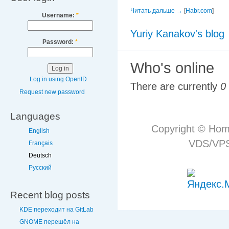
Читать дальше →
[
Habr.com
]
Username:
*
Yuriy Kanakov's blog
Password:
*
Who's online
Log in using OpenID
There are currently
0
Request new password
Languages
Copyright © Hom
English
VDS/VPS 
Français
Deutsch
Русский
Recent blog posts
KDE переходит на GitLab
GNOME перешёл на