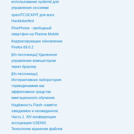
использование systemd для
управления сессиями
openITCOCKPIT для всех:
Hacktoberfest
PinePhone - свободный
смартфон на Plasma Mobile
Корректирующее обновление
Firefox 69.0.2
[Из песочницы] Удаленное
управление компьютером
через браузер
[Из песочницы]
Интерактивная лаборатория
термодинамики как
эффективное средство
имитационного обучения
Надёжность Flash–памяти:
ожидаемое и неожиданное.
Часть 1. XIV конференция
ассоциации USENIX.
Технологии хранения файлов