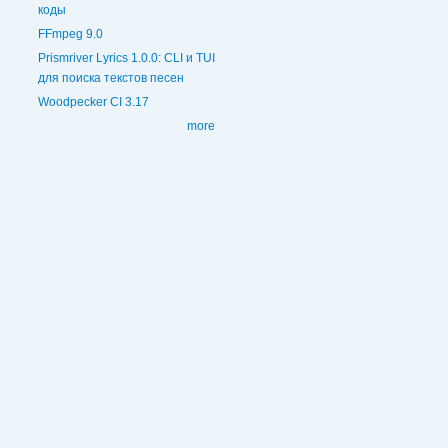
коды
FFmpeg 9.0
Prismriver Lyrics 1.0.0: CLI и TUI
для поиска текстов песен
Woodpecker CI 3.17
more