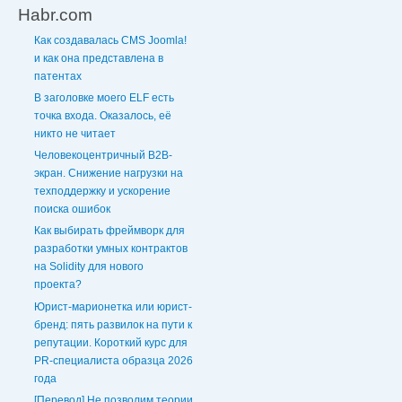
Habr.com
Как создавалась CMS Joomla!
и как она представлена в
патентах
В заголовке моего ELF есть
точка входа. Оказалось, её
никто не читает
Человекоцентричный B2B-
экран. Снижение нагрузки на
техподдержку и ускорение
поиска ошибок
Как выбирать фреймворк для
разработки умных контрактов
на Solidity для нового
проекта?
Юрист-марионетка или юрист-
бренд: пять развилок на пути к
репутации. Короткий курс для
PR-специалиста образца 2026
года
[Перевод] Не позволим теории