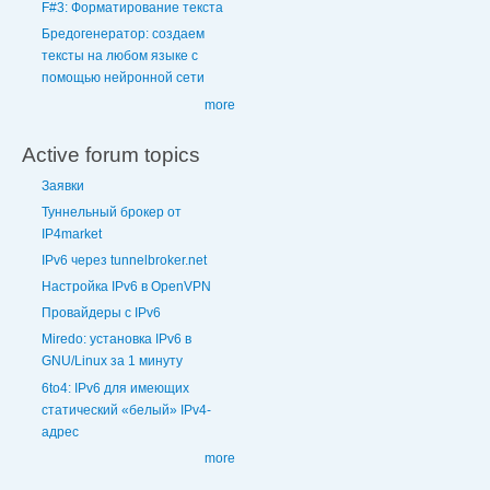
F#3: Форматирование текста
Бредогенератор: создаем
тексты на любом языке с
помощью нейронной сети
more
Active forum topics
Заявки
Туннельный брокер от
IP4market
IPv6 через tunnelbroker.net
Настройка IPv6 в OpenVPN
Провайдеры с IPv6
Miredo: установка IPv6 в
GNU/Linux за 1 минуту
6to4: IPv6 для имеющих
статический «белый» IPv4-
адрес
more