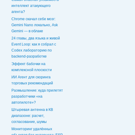
интеллект атакующего
агента?
Chrome скачал себе мозг:
Gemini Nano локально, Ask
Gemini — в облаке
24 главы, два языка и живой
Event Loop: как я собрал с
Codex лабораторию по
backend-разработке
Эффект бабочки на
комплексной плоскости
ИИ Агент для скоринга
торговых рекомендаций
Размышление: куда прилетят
разработчики «на
автопилоте»?
Штыревая антенна в КВ
диапазоне: расчет,
согласование, шумы
Мониторинг удалённых