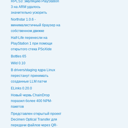
RPCS3: эмуляцию PlayStation
3 на ARM удалось
значительно ускорить
Northstar 1.0.6 -
минималистичный браузер на
собственном движке
Half-Life перенесли на
PlayStation 1 при помощи
открытого стека PSoXide
Bottles 65
Wild 0.10
В drivers/staging ядра Linux
перестанут принимать
созданные LLM патчи
ELinks 0.20.0
Новый червь ChainDrop
поразил более 400 NPM-
пакетов
Представлен открытый проект
Decimen Optical Transfer для
передачи файлов через QR-