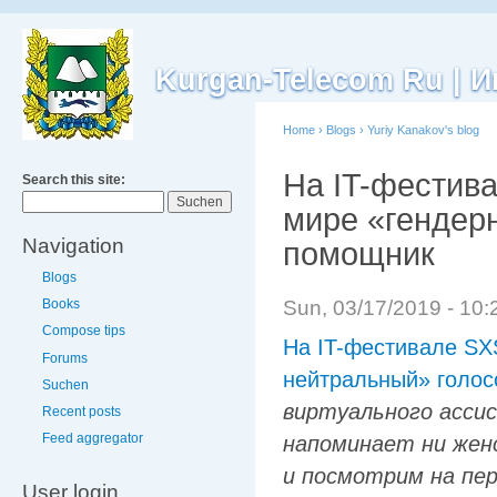
Kurgan-Telecom Ru |
Home
›
Blogs
›
Yuriy Kanakov's blog
На IT-фестив
Search this site:
мире «гендер
Navigation
помощник
Blogs
Sun, 03/17/2019 - 10
Books
Compose tips
На IT-фестивале SX
Forums
нейтральный» голо
Suchen
виртуального ассис
Recent posts
Feed aggregator
напоминает ни женс
и посмотрим на пе
User login