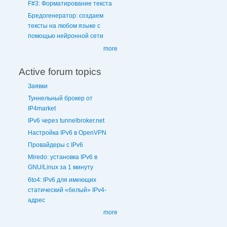
F#3: Форматирование текста
Бредогенератор: создаем
тексты на любом языке с
помощью нейронной сети
more
Active forum topics
Заявки
Туннельный брокер от
IP4market
IPv6 через tunnelbroker.net
Настройка IPv6 в OpenVPN
Провайдеры с IPv6
Miredo: установка IPv6 в
GNU/Linux за 1 минуту
6to4: IPv6 для имеющих
статический «белый» IPv4-
адрес
more