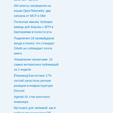
ИИ-агенты заговорили на
языке OpenTelemetry: два
сигнала от MCP и Otel
Полезная жвачка: бобовая
камедь для борьбы с ВПЧ и
бактериями в полости рта
Подключил 18 провайдеров
входа и понял, что стандарт
OAuth не соблюдает почти
никто
Управление проектами: 10
самых интересных публикаций
за 2 недели
[Перевод] Как потеря 17%
сессий запустила цепную
реакцию в инфраструктуре
Discord
Agentic AI: стек агентного
инженера
Мутоскоп для любимой: как я