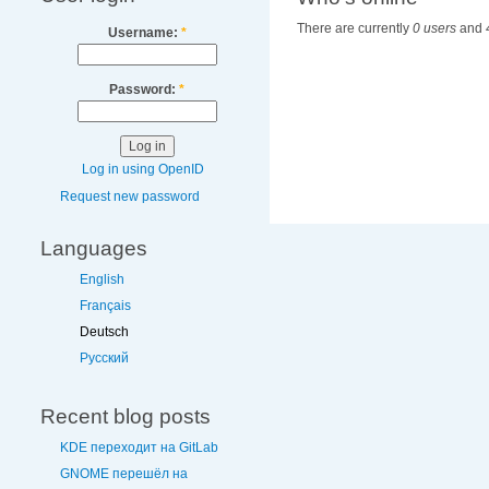
There are currently
0 users
and
Username:
*
Password:
*
Log in using OpenID
Request new password
Languages
English
Français
Deutsch
Русский
Recent blog posts
KDE переходит на GitLab
GNOME перешёл на