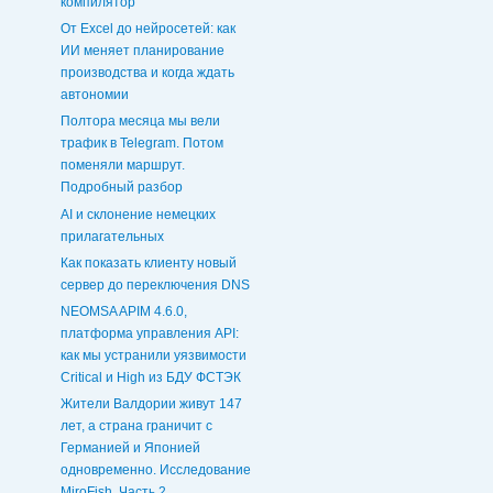
компилятор
От Excel до нейросетей: как
ИИ меняет планирование
производства и когда ждать
автономии
Полтора месяца мы вели
трафик в Telegram. Потом
поменяли маршрут.
Подробный разбор
AI и склонение немецких
прилагательных
Как показать клиенту новый
сервер до переключения DNS
NEOMSA APIM 4.6.0,
платформа управления API:
как мы устранили уязвимости
Critical и High из БДУ ФСТЭК
Жители Валдории живут 147
лет, а страна граничит с
Германией и Японией
одновременно. Исследование
MiroFish. Часть 2