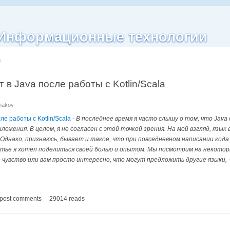
| Информационные технологии
g
 в Java после работы с Kotlin/Scala
anakov
ле работы с Kotlin/Scala
-
В последнее время я часто слышу о том, что Jav
ожения. В целом, я не согласен с этой точкой зрения. На мой взгляд, язы
Однако, признаюсь, бывает и такое, что при повседневном написании кода
атье я хотел поделиться своей болью и опытом. Мы посмотрим на некоторые
е чувство или вам просто интересно, что могут предложить другие языки,
 post comments
29014 reads