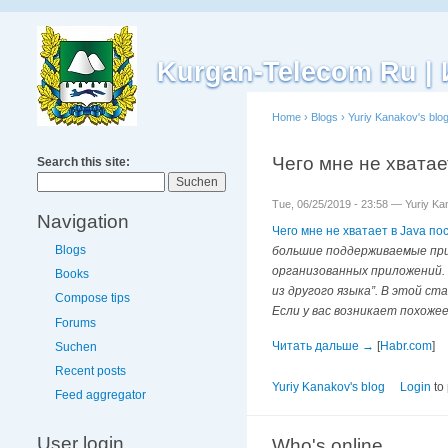
Kurgan-Telecom Ru 
Home
›
Blogs
›
Yuriy Kanakov's blo
Чего мне не хватает
Search this site:
Tue, 06/25/2019 - 23:58 — Yuriy K
Navigation
Чего мне не хватает в Java пос
Blogs
большие поддерживаемые прил
организованных приложений. 
Books
из другого языка”. В этой ст
Compose tips
Если у вас возникает похоже
Forums
Читать дальше →
[
Habr.com
]
Suchen
Recent posts
Yuriy Kanakov's blog
Login
to
Feed aggregator
User login
Who's online