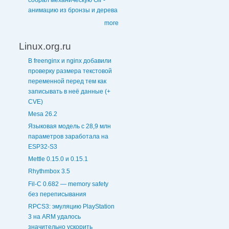
собрал механическую GIF-
анимацию из бронзы и дерева
more
Linux.org.ru
В freenginx и nginx добавили
проверку размера текстовой
переменной перед тем как
записывать в неё данные (+
CVE)
Mesa 26.2
Языковая модель с 28,9 млн
параметров заработала на
ESP32-S3
Mettle 0.15.0 и 0.15.1
Rhythmbox 3.5
Fil-C 0.682 — memory safety
без переписывания
RPCS3: эмуляцию PlayStation
3 на ARM удалось
значительно ускорить