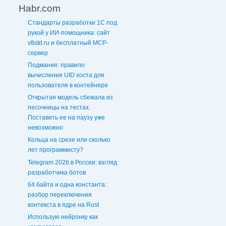
Habr.com
Стандарты разработки 1С под
рукой у ИИ-помощника: сайт
v8std.ru и бесплатный MCP-
сервер
Подмания: правило
вычисления UID хоста для
пользователя в контейнере
Открытая модель сбежала из
песочницы на тестах.
Поставить ее на паузу уже
невозможно
Кольца на срезе или сколько
лет программисту?
Telegram 2026 в России: взгляд
разработчика ботов
64 байта и одна константа:
разбор переключения
контекста в ядре на Rust
Использую нейронку как