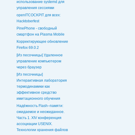
использование systemd для
управления сессиями
openITCOCKPIT для всех:
Hacktoberfest
PinePhone - свободный
смартфон на Plasma Mobile
Корректирующее обновление
Firefox 69.0.2
[Из песочницы] Удаленное
управление компьютером
через браузер
[Из песочницы]
Интерактивная лаборатория
термодинамики как
эффективное средство
имитационного обучения
Надёжность Flash–памяти:
ожидаемое и неожиданное.
Часть 1. XIV конференция
ассоциации USENIX.
Технологии хранения файлов